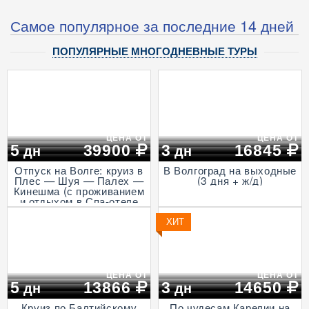
Самое популярное за последние 14 дней
ПОПУЛЯРНЫЕ МНОГОДНЕВНЫЕ ТУРЫ
ЦЕНА ОТ
ЦЕНА ОТ
5
39900
3
16845
дн
дн
Отпуск на Волге: круиз в
В Волгоград на выходные
Плес — Шуя — Палех —
(3 дня + ж/д)
Кинешма (с проживанием
и отдыхом в Спа-отеле
Волга, проезд на
Ласточке, 5 дней)
ХИТ
ЦЕНА ОТ
ЦЕНА ОТ
5
13866
3
14650
дн
дн
Круиз по Балтийскому
По чудесам Карелии на