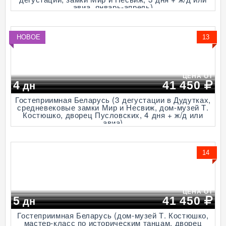
авиа, январь-апрель)
НОВОЕ
13
ЦЕНА ОТ
4
41 450
дн
Гостеприимная Беларусь (3 дегустации в Дудутках,
средневековые замки Мир и Несвиж, дом-музей Т.
Костюшко, дворец Пусловских, 4 дня + ж/д или
авиа)
14
ЦЕНА ОТ
5
41 450
дн
Гостеприимная Беларусь (дом-музей Т. Костюшко,
мастер-класс по историческим танцам, дворец