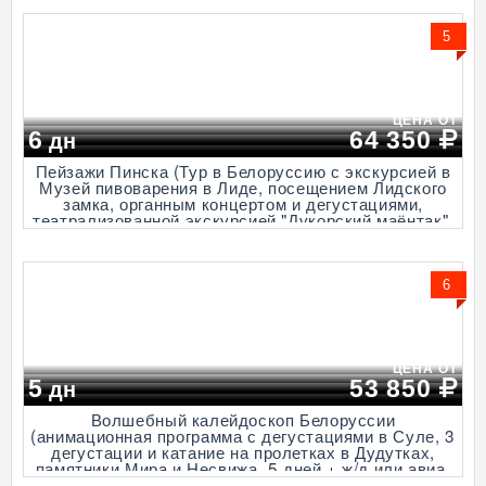
5
ЦЕНА ОТ
6
64 350
дн
Пейзажи Пинска (Тур в Белоруссию с экскурсией в
Музей пивоварения в Лиде, посещением Лидского
замка, органным концертом и дегустациями,
театрализованной экскурсией "Дукорский маёнтак",
6 дней + ж/д или авиа)
6
ЦЕНА ОТ
5
53 850
дн
Волшебный калейдоскоп Белоруссии
(анимационная программа с дегустациями в Суле, 3
дегустации и катание на пролетках в Дудутках,
памятники Мира и Несвижа, 5 дней + ж/д или авиа,
январь-декабрь)