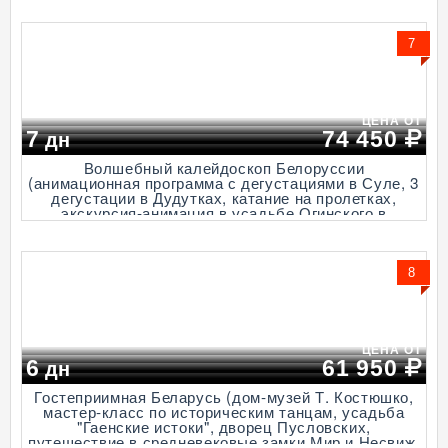
7
ЦЕНА ОТ
7
74 450
дн
Волшебный калейдоскоп Белоруссии
(анимационная программа с дегустациями в Суле, 3
дегустации в Дудутках, катание на пролетках,
экскурсия-анимация в усадьбе Огинского в
Залесье, экскурсия по Иловоскому винзаводу с
дегустацией, 7 дней + ж/д или авиа)
8
ЦЕНА ОТ
6
61 950
дн
Гостеприимная Беларусь (дом-музей Т. Костюшко,
мастер-класс по историческим танцам, усадьба
"Гаенские истоки", дворец Пусловских,
путешествие в средневековые замки Мир и Несвиж,