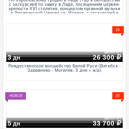
с экскурсией по замку в Лиде, посещением церкви-
крепости ХVI столетия, концертом органной музыки
в Лютеранской Церкви св. Иоанна, с экскурсией в
королевский готический замок в Гродно, 3 дня + ж/д
или авиа)
19
ЦЕНА ОТ
3
26 300
дн
Рождественское волшебство Белой Руси (Витебск -
Здравнево - Могилев, 3 дня + ж/д)
НОВОЕ
20
ЦЕНА ОТ
5
33 700
дн