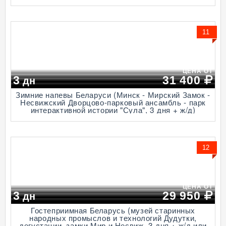
11
ЦЕНА ОТ
3
31 400
дн
Зимние напевы Беларуси (Минск - Мирский Замок -
Несвижский Дворцово-парковый ансамбль - парк
интерактивной истории "Сула", 3 дня + ж/д)
12
ЦЕНА ОТ
3
29 950
дн
Гостеприимная Беларусь (музей старинных
народных промыслов и технологий Дудутки,
дегустации, замки Мир и Несвиж, 3 дня + ж/д или