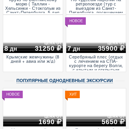
морю ( Таллин -
ретропоезде (тур с
Хельсинки - Стокгольм из
выездом из Санкт-
Санкт-Петербурга, 5 дня
Петербурга, посещением
+ ж/д)
музея живой истории и
деревни викингов -
НОВОЕ
"Бастiонъ", экскурсией в
горный парк «Рускеала»
и к водопадам
Ахвенкоски, 3 дня + ж/д,
апрель - октябрь)
ЦЕНА ОТ
ЦЕНА ОТ
8
31250
7
35900
дн
дн
Крымские жемчужины (8
Серебряный плес (отдых
дней + авиа или ж/д)
с лечением на СПА-
курорте на берегу Волги,
с крытым и открытым
бассейнами и
анимационными
ПОПУЛЯРНЫЕ ОДНОДНЕВНЫЕ ЭКСКУРСИИ
программами, 7 дней + ж/
д)
НОВОЕ
ХИТ
ЦЕНА ОТ
ЦЕНА ОТ
1690
5650