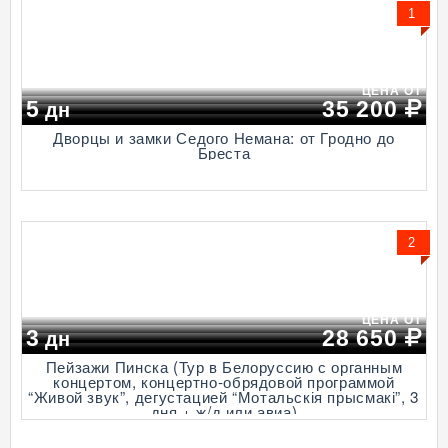
1
ЦЕНА ОТ
5
35 200
дн
Дворцы и замки Седого Немана: от Гродно до
Бреста
2
ЦЕНА ОТ
3
28 650
дн
Пейзажи Пинска (Тур в Белоруссию с органным
концертом, концертно-обрядовой программой
“Живой звук”, дегустацией “Мотальскія прысмакі”, 3
дня + ж/д или авиа)