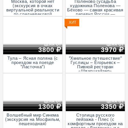
Москва, которой нет
Поленово (усадьба
(экскурсия в очках
художника Поленова —
виртуальной реальности
Бёхово — самая красивая
по средневековой
деревня России —
столице, пешеходная)
Итальянская ротонда в
Подмоклово, с прогулкой
ХИТ
на теплоходе по Оке)
ЦЕНА ОТ
ЦЕНА ОТ
3800
3970
Тула – Ясная поляна (с
"Хмельное путешествие"
проездом на поезде
Гуслицы – Егорьевск –
"Ласточка")
Пивной ресторан
«Шварцкайзер»
ЦЕНА ОТ
ЦЕНА ОТ
1300
3350
Волшебный мир Синема
Столица русского
(экскурсия на Мосфильм,
пейзажа - Плес (с
пешеходная)
комфортным проездом на
поезде «Ласточка» и с