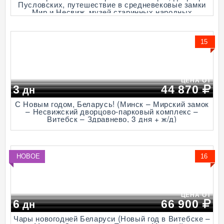
Пусловских, путешествие в средневековые замки
Мир и Несвиж, музей старинных народных
промыслов и технологий "Дудутки", 3 дегустации, 5
дней + ж/д или авиа)
15
ЦЕНА ОТ
3
44 870
дн
С Новым годом, Беларусь! (Минск – Мирский замок
– Несвижский дворцово-парковый комплекс –
Витебск – Здравнево, 3 дня + ж/д)
НОВОЕ
16
ЦЕНА ОТ
6
66 900
дн
Чары новогодней Беларуси (Новый год в Витебске –