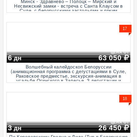
Минск - Здравнево – Полоцк – Мирский и
Несвижский замки - встреча с Санта Клаусом в
Суле, с белорусскими застольями и ярким
фольклором, 6 дней + ж/д)
17
ЦЕНА ОТ
6
63 050
дн
Волшебный калейдоскоп Белоруссии
(анимационная программа с дегустациями в Суле,
Раковское предместье, экскурсия-анимация в
усадьбе Огинского в Залесье, 3 дегустации и
катание на пролетках в Дудутках, 6 дней + ж/д или
авиа)
18
ЦЕНА ОТ
3
26 450
дн
По Королевскому Гродно и Лиде (Тур в Белоруссию