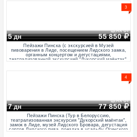
3
ЦЕНА ОТ
5
55 850
дн
Пейзажи Пинска (с экскурсией в Музей
пивоварения в Лиде, посещением Лидского замка,
органным концертом и дегустациями,
театрализованной экскурсией "Дукорский маёнтак",
5 дней + ж/д или авиа)
4
ЦЕНА ОТ
7
77 850
дн
Пейзажи Пинска (Тур в Белоруссию,
театрализованная экскурсия "Дукорский маёнтак",
замок в Лиде, музей Лидского Бровара, дегустация
сортов Лидского пива, поездка в усадьбу Огинского
в Залесье, 7 дней + ж/д или авиа)