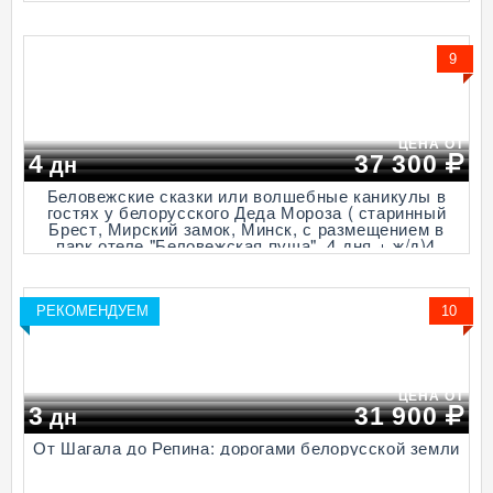
музей старинных народных промыслов и
технологий "Дудутки", 3 дегустации, 6 дней + ж/д
или авиа)
9
ЦЕНА ОТ
4
37 300
дн
Беловежские сказки или волшебные каникулы в
гостях у белорусского Деда Мороза ( старинный
Брест, Мирский замок, Минск, с размещением в
парк отеле "Беловежская пуща", 4 дня + ж/д)4
РЕКОМЕНДУЕМ
10
ЦЕНА ОТ
3
31 900
дн
От Шагала до Репина: дорогами белорусской земли