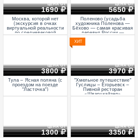
ЦЕНА ОТ
ЦЕНА ОТ
1690
5650
Москва, которой нет
Поленово (усадьба
(экскурсия в очках
художника Поленова —
виртуальной реальности
Бёхово — самая красивая
по средневековой
деревня России —
столице, пешеходная)
Итальянская ротонда в
Подмоклово, с прогулкой
ХИТ
на теплоходе по Оке)
ЦЕНА ОТ
ЦЕНА ОТ
3800
3970
Тула – Ясная поляна (с
"Хмельное путешествие"
проездом на поезде
Гуслицы – Егорьевск –
"Ласточка")
Пивной ресторан
«Шварцкайзер»
ЦЕНА ОТ
ЦЕНА ОТ
1300
3350