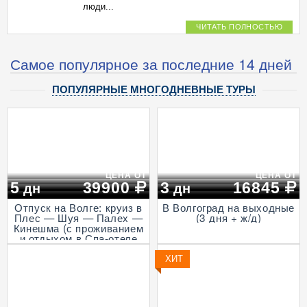
люди...
ЧИТАТЬ ПОЛНОСТЬЮ
Самое популярное за последние 14 дней
ПОПУЛЯРНЫЕ МНОГОДНЕВНЫЕ ТУРЫ
ЦЕНА ОТ
ЦЕНА ОТ
5
39900
3
16845
дн
дн
Отпуск на Волге: круиз в
В Волгоград на выходные
Плес — Шуя — Палех —
(3 дня + ж/д)
Кинешма (с проживанием
и отдыхом в Спа-отеле
Волга, проезд на
Ласточке, 5 дней)
ХИТ