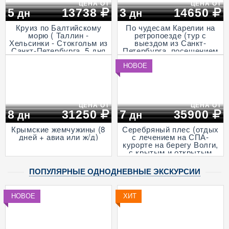
ЦЕНА ОТ
ЦЕНА ОТ
5
13738
3
14650
дн
дн
Круиз по Балтийскому
По чудесам Карелии на
морю ( Таллин -
ретропоезде (тур с
Хельсинки - Стокгольм из
выездом из Санкт-
Санкт-Петербурга, 5 дня
Петербурга, посещением
+ ж/д)
музея живой истории и
деревни викингов -
НОВОЕ
"Бастiонъ", экскурсией в
горный парк «Рускеала»
и к водопадам
Ахвенкоски, 3 дня + ж/д,
апрель - октябрь)
ЦЕНА ОТ
ЦЕНА ОТ
8
31250
7
35900
дн
дн
Крымские жемчужины (8
Серебряный плес (отдых
дней + авиа или ж/д)
с лечением на СПА-
курорте на берегу Волги,
с крытым и открытым
бассейнами и
анимационными
ПОПУЛЯРНЫЕ ОДНОДНЕВНЫЕ ЭКСКУРСИИ
программами, 7 дней + ж/
д)
НОВОЕ
ХИТ