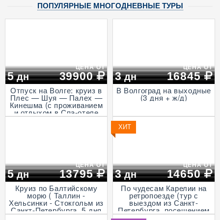
ПОПУЛЯРНЫЕ МНОГОДНЕВНЫЕ ТУРЫ
ЦЕНА ОТ
ЦЕНА ОТ
5
39900
3
16845
дн
дн
Отпуск на Волге: круиз в
В Волгоград на выходные
Плес — Шуя — Палех —
(3 дня + ж/д)
Кинешма (с проживанием
и отдыхом в Спа-отеле
Волга, проезд на
Ласточке, 5 дней)
ХИТ
ЦЕНА ОТ
ЦЕНА ОТ
5
13795
3
14650
дн
дн
Круиз по Балтийскому
По чудесам Карелии на
морю ( Таллин -
ретропоезде (тур с
Хельсинки - Стокгольм из
выездом из Санкт-
Санкт-Петербурга, 5 дня
Петербурга, посещением
+ ж/д)
музея живой истории и