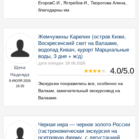
ЕгоровС.И., Ястребов И., Творогова Алена,
благодарны им.
Жемчужины Карелии (остров Кижи,
Воскресенский скит на Валааме,
водопад Кивач, курорт Марциальные
воды, 3 дня + ж/д)
дата поездки: 29.06.2026
Щека
4.0/5.0
Надежда
9 ИЮЛЯ 2026
Экскурсии понравились все, особенно на
16:35
Валаам, замечательный экскурсовод на
Валааме.
Черная икра — черное золото России
(гастрономическая экскурсия на
осетровую ферму, с дегустацией