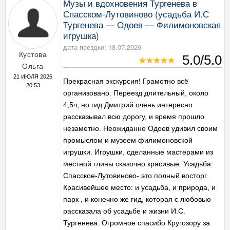
Музы и вдохновения Тургенева в
Спасском-Лутовиново (усадьба И.С
Тургенева — Одоев — Филимоновская
игрушка)
дата поездки: 18.07.2026
Кустова
5.0/5.0
Ольга
21 ИЮЛЯ 2026
Прекрасная экскурсия! Грамотно всё
20:53
организовано. Переезд длительный, около
4,5ч, но гид Дмитрий очень интересно
рассказывал всю дорогу, и время прошло
незаметно. Неожиданно Одоев удивил своим
промыслом и музеем филимоновской
игрушки. Игрушки, сделанные мастерами из
местной глины сказочно красивые. Усадьба
Спасское-Лутовиново- это полный восторг.
Красивейшее место: и усадьба, и природа, и
парк , и конечно же гид, которая с любовью
рассказала об усадьбе и жизни И.С.
Тургенева. Огромное спасибо Кругозору за