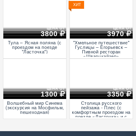
столице, пешеходная)
Итальянская ротонда в
Подмоклово, с прогулкой
ХИТ
на теплоходе по Оке)
ЦЕНА ОТ
ЦЕНА ОТ
3800
3970
Тула – Ясная поляна (с
"Хмельное путешествие"
проездом на поезде
Гуслицы – Егорьевск –
"Ласточка")
Пивной ресторан
«Шварцкайзер»
ЦЕНА ОТ
ЦЕНА ОТ
1300
3350
Волшебный мир Синема
Столица русского
(экскурсия на Мосфильм,
пейзажа - Плес (с
пешеходная)
комфортным проездом на
поезде «Ласточка» и с
прогулкой на теплоходе
по Волге)