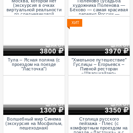
Москва, которой нет
Поленово (усадьба
(экскурсия в очках
художника Поленова —
виртуальной реальности
Бёхово — самая красивая
по средневековой
деревня России —
столице, пешеходная)
Итальянская ротонда в
Подмоклово, с прогулкой
ХИТ
на теплоходе по Оке)
ЦЕНА ОТ
ЦЕНА ОТ
3800
3970
Тула – Ясная поляна (с
"Хмельное путешествие"
проездом на поезде
Гуслицы – Егорьевск –
"Ласточка")
Пивной ресторан
«Шварцкайзер»
ЦЕНА ОТ
ЦЕНА ОТ
1300
3350
Волшебный мир Синема
Столица русского
(экскурсия на Мосфильм,
пейзажа - Плес (с
пешеходная)
комфортным проездом на
поезде «Ласточка» и с