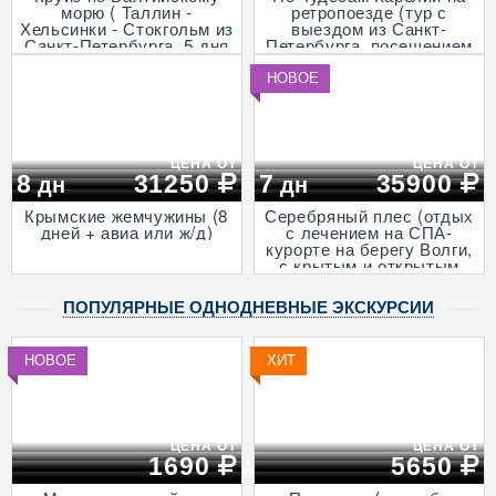
морю ( Таллин -
ретропоезде (тур с
Хельсинки - Стокгольм из
выездом из Санкт-
Санкт-Петербурга, 5 дня
Петербурга, посещением
+ ж/д)
музея живой истории и
деревни викингов -
НОВОЕ
"Бастiонъ", экскурсией в
горный парк «Рускеала»
и к водопадам
Ахвенкоски, 3 дня + ж/д,
апрель - октябрь)
ЦЕНА ОТ
ЦЕНА ОТ
8
31250
7
35900
дн
дн
Крымские жемчужины (8
Серебряный плес (отдых
дней + авиа или ж/д)
с лечением на СПА-
курорте на берегу Волги,
с крытым и открытым
бассейнами и
анимационными
ПОПУЛЯРНЫЕ ОДНОДНЕВНЫЕ ЭКСКУРСИИ
программами, 7 дней + ж/
д)
НОВОЕ
ХИТ
ЦЕНА ОТ
ЦЕНА ОТ
1690
5650