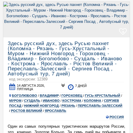
+
Здесь русский дух, здесь Русью пахнет
(Коломна - Рязань - Гусь-Хрустальный -
Муром - Нижний Новгород - Гороховец -
Владимир - Боголюбово - Суздаль - Иваново
- Кострома - Ярославль - Ростов Великий -
Переславль-Залесский - Сергиев Посад ,
Автобусный тур, 7 дней)
код экскурсии: 12389
14 АВГУСТА 2026,
7 ДНЕЙ
ПЯТНИЦА
БОГОЛЮБОВО
/
ВЛАДИМИР
/
ГОРОХОВЕЦ
/
ГУСЬ-ХРУСТАЛЬНЫЙ
/
МУРОМ
/
СУЗДАЛЬ
/
ИВАНОВО
/
КОСТРОМА
/
КОЛОМНА
/
СЕРГИЕВ
ПОСАД
/
НИЖНИЙ НОВГОРОД
/
РЯЗАНЬ
/
ПЕРЕСЛАВЛЬ-ЗАЛЕССКИЙ
/
РОСТОВ ВЕЛИКИЙ
/
ЯРОСЛАВЛЬ
РОССИЯ
Один из самых популярных туристических маршрутов России,
это, конечно, Золотое Кольцо. За семь дней вы побываете в