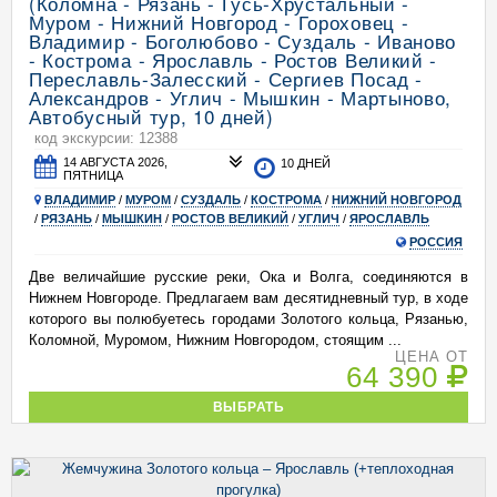
(Коломна - Рязань - Гусь-Хрустальный -
Муром - Нижний Новгород - Гороховец -
Владимир - Боголюбово - Суздаль - Иваново
- Кострома - Ярославль - Ростов Великий -
Переславль-Залесский - Сергиев Посад -
Александров - Углич - Мышкин - Мартыново,
Автобусный тур, 10 дней)
код экскурсии: 12388
14 АВГУСТА 2026,
10 ДНЕЙ
ПЯТНИЦА
ВЛАДИМИР
/
МУРОМ
/
СУЗДАЛЬ
/
КОСТРОМА
/
НИЖНИЙ НОВГОРОД
/
РЯЗАНЬ
/
МЫШКИН
/
РОСТОВ ВЕЛИКИЙ
/
УГЛИЧ
/
ЯРОСЛАВЛЬ
РОССИЯ
Две величайшие русские реки, Ока и Волга, соединяются в
Нижнем Новгороде. Предлагаем вам десятидневный тур, в ходе
которого вы полюбуетесь городами Золотого кольца, Рязанью,
Коломной, Муромом, Нижним Новгородом, стоящим ...
ЦЕНА ОТ
64 390
ВЫБРАТЬ