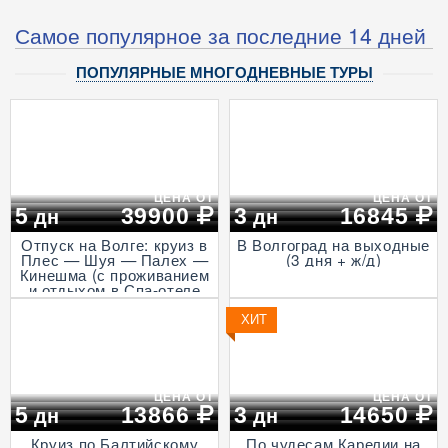
Самое популярное за последние 14 дней
ПОПУЛЯРНЫЕ МНОГОДНЕВНЫЕ ТУРЫ
ЦЕНА ОТ
ЦЕНА ОТ
5
39900
3
16845
дн
дн
Отпуск на Волге: круиз в
В Волгоград на выходные
Плес — Шуя — Палех —
(3 дня + ж/д)
Кинешма (с проживанием
и отдыхом в Спа-отеле
Волга, проезд на
Ласточке, 5 дней)
ХИТ
ЦЕНА ОТ
ЦЕНА ОТ
5
13866
3
14650
дн
дн
Круиз по Балтийскому
По чудесам Карелии на