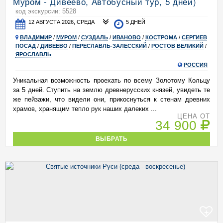
Муром - Дивеево, Автобусный тур, 5 дней)
код экскурсии: 5528
12 АВГУСТА 2026, СРЕДА
5 ДНЕЙ
ВЛАДИМИР
/
МУРОМ
/
СУЗДАЛЬ
/
ИВАНОВО
/
КОСТРОМА
/
СЕРГИЕВ
ПОСАД
/
ДИВЕЕВО
/
ПЕРЕСЛАВЛЬ-ЗАЛЕССКИЙ
/
РОСТОВ ВЕЛИКИЙ
/
ЯРОСЛАВЛЬ
РОССИЯ
Уникальная возможность проехать по всему Золотому Кольцу
за 5 дней. Ступить на землю древнерусских князей, увидеть те
же пейзажи, что видели они, прикоснуться к стенам древних
храмов, хранящим тепло рук наших далеких ...
ЦЕНА ОТ
34 900
ВЫБРАТЬ
+