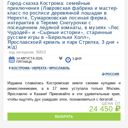
Город-сказка Кострома: семейные
приключения (Лавровская фабрика и мастер-
класс по росписи деревянной лошадки в
Нерехте, Сумароковская лосиная ферма,
интерактив в Тереме Снегурочки с
посещением ледяной комнаты, в музеях «Лес
Чудодей» и «Сырные истории», старинные
русские игры в «Бирюльки Холл»,
Ярославскоий кремль и парк Стрелка, 3 дня +
ж/д)
код экскурсии: 35813
14 АВГУСТА 2026,
3 ДНЯ
ПЯТНИЦА
КОСТРОМА
/
НЕРЕХТА
/
ЯРОСЛАВЛЬ
РОССИЯ
Издавна славилась Костромская земля своими купцами и
ремесленниками, а в 17 веке уступала только Москве,
Ярославлю и Казани! Приезжайте в эти удивительные края,
чтобы ощутить дух ушедших эпох, познакомиться с богатой ...
ЦЕНА ОТ
24 450
ВЫБРАТЬ