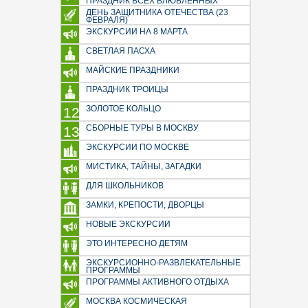
ПРАЗДНИК ВСЕХ ВЛЮБЛЕННЫХ
Экскурсии по будням
ДЕНЬ ЗАЩИТНИКА ОТЕЧЕСТВА (23
ФЕВРАЛЯ)
Для детей и взрослых
ЭКСКУРСИИ НА 8 МАРТА
Водная прогулка
СВЕТЛАЯ ПАСХА
Летние экскурсии
МАЙСКИЕ ПРАЗДНИКИ
Событийные экскурсии
ПРАЗДНИК ТРОИЦЫ
Экологические туры
В мире животных
ЗОЛОТОЕ КОЛЬЦО
12
Гастрономические туры
СБОРНЫЕ ТУРЫ В МОСКВУ
13
Исторические реконструкции
ЭКСКУРСИИ ПО МОСКВЕ
Народные промыслы
МИСТИКА, ТАЙНЫ, ЗАГАДКИ
Агротуризм
ДЛЯ ШКОЛЬНИКОВ
Религиозные экскурсии
ЗАМКИ, КРЕПОСТИ, ДВОРЦЫ
Художники, писатели, поэты,
НОВЫЕ ЭКСКУРСИИ
музыканты
Политики, государственные
ЭТО ИНТЕРЕСНО ДЕТЯМ
деятели
ЭКСКУРСИОННО-РАЗВЛЕКАТЕЛЬНЫЕ
ПРОГРАММЫ
Экскурсии на режимные
ПРОГРАММЫ АКТИВНОГО ОТДЫХА
объекты
МОСКВА КОСМИЧЕСКАЯ
Экскурсии на предприятия