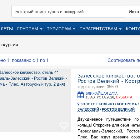
Искат
ИЛЕТЫ
ГРУППАМ
ТУРИСТАМ
ТУРАГЕНТСТВАМ
КОНТ
кскурсии
о 1, показано с 1 по 1
Сортировать п
Залесское княжество, 
Ростов Великий - Костр
код экскурсии: 35509
БЛИЖАЙШАЯ ДАТА
15 АВГУСТА 2026,
СУББОТА
ЗОЛОТОЕ КОЛЬЦО
/
КОСТРОМА
/
ЗАЛЕССКИЙ
/
РОСТОВ ВЕЛИКИЙ
Двухдневное путешествие по
кольца! Откройте для себя четы
+
Переславль-Залесский, Росто
Плес. Вас ждут древние собо