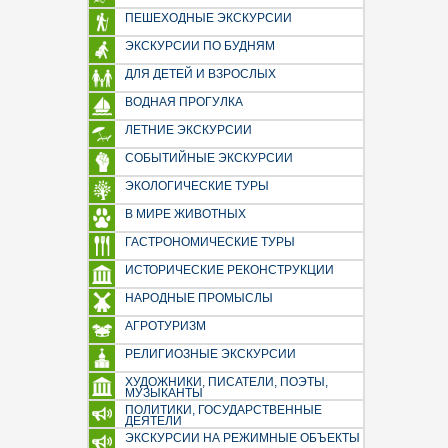
(производственный туризм)
ПЕШЕХОДНЫЕ ЭКСКУРСИИ
День России (12 июня)
ЭКСКУРСИИ ПО БУДНЯМ
Бородинское сражение
ДЛЯ ДЕТЕЙ И ВЗРОСЛЫХ
День народного единства (4
ВОДНАЯ ПРОГУЛКА
ноября)
ЛЕТНИЕ ЭКСКУРСИИ
Новый год и рождество 2026
СОБЫТИЙНЫЕ ЭКСКУРСИИ
Новогодние ёлки 2026
На фабрики ёлочных игрушек
ЭКОЛОГИЧЕСКИЕ ТУРЫ
Новогодние экскурсии и ёлки
В МИРЕ ЖИВОТНЫХ
2026 (для школьников)
ГАСТРОНОМИЧЕСКИЕ ТУРЫ
ИСТОРИЧЕСКИЕ РЕКОНСТРУКЦИИ
НАРОДНЫЕ ПРОМЫСЛЫ
АГРОТУРИЗМ
РЕЛИГИОЗНЫЕ ЭКСКУРСИИ
ХУДОЖНИКИ, ПИСАТЕЛИ, ПОЭТЫ,
МУЗЫКАНТЫ
ПОЛИТИКИ, ГОСУДАРСТВЕННЫЕ
ДЕЯТЕЛИ
ЭКСКУРСИИ НА РЕЖИМНЫЕ ОБЪЕКТЫ