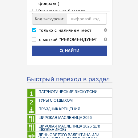
февраля)
Экскурсии на 8 марта
Код экскурсии:
Светлая Пасха
Майские праздники
только с наличием мест
Праздник Троицы
с меткой "РЕКОМЕНДУЕМ"
Золотое кольцо
Сборные туры в Москву
НАЙТИ
Экскурсии по Москве
Мистика, тайны, загадки
Для школьников
Быстрый переход в раздел
Замки, крепости, дворцы
Новые экскурсии
ПАТРИОТИЧЕСКИЕ ЭКСКУРСИИ
1
Это интересно детям
ТУРЫ С ОТДЫХОМ
2
Экскурсионно-развлекательные
ПРАЗДНИК КРЕЩЕНИЯ
программы
Программы активного отдыха
ШИРОКАЯ МАСЛЕНИЦА 2026
Москва космическая
ШИРОКАЯ МАСЛЕНИЦА 2026 (ДЛЯ
ШКОЛЬНИКОВ)
Пешеходные экскурсии
ДЕНЬ СВЯТОГО ВАЛЕНТИНА ИЛИ