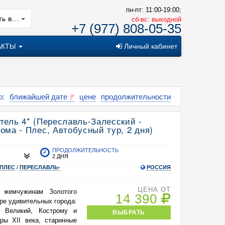
пн-пт: 11:00-19:00;
ь в...
cб-вс: выходной
+7 (977) 808-05-35
АКТЫ
Личный кабинет
о:
ближайшей дате
цене
продолжительности
отель 4* (Переславль-Залесский -
ома - Плес, Автобусный тур, 2 дня)
ПРОДОЛЖИТЕЛЬНОСТЬ
2 ДНЯ
ПЛЕС
/
ПЕРЕСЛАВЛЬ-
РОССИЯ
ЦЕНА ОТ
 жемчужинам Золотого
14 390
ре удивительных города:
в Великий, Кострому и
ВЫБРАТЬ
ры XII века, старинные