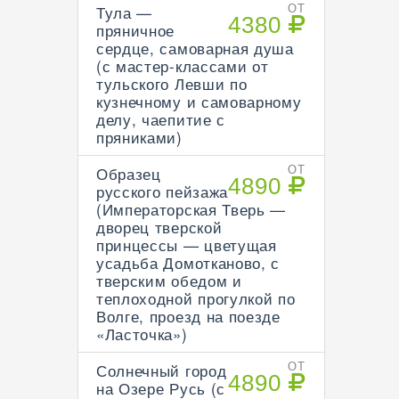
Тула —
ОТ
4380
пряничное
сердце, самоварная душа
(с мастер-классами от
тульского Левши по
кузнечному и самоварному
делу, чаепитие с
пряниками)
Образец
ОТ
4890
русского пейзажа
(Императорская Тверь —
дворец тверской
принцессы — цветущая
усадьба Домотканово, с
тверским обедом и
теплоходной прогулкой по
Волге, проезд на поезде
«Ласточка»)
Солнечный город
ОТ
4890
на Озере Русь (с