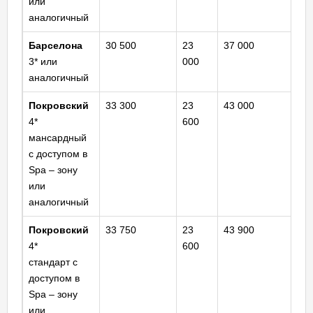
или
аналогичный
Барселона
30 500
23
37 000
Ш
3* или
000
ст
аналогичный
Покровский
33 300
23
43 000
Ш
4*
600
ст
мансардный
с доступом в
Spa – зону
или
аналогичный
Покровский
33 750
23
43 900
Ш
4*
600
ст
стандарт с
доступом в
Spa – зону
или