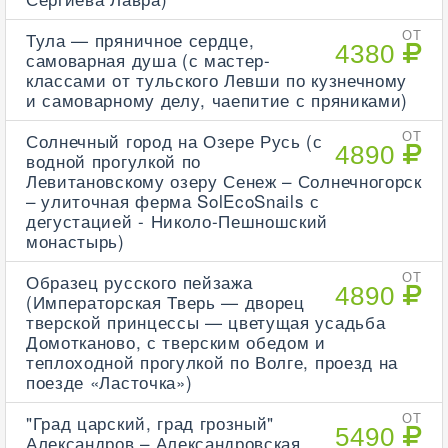
Тула — пряничное сердце,
ОТ
4380
самоварная душа (с мастер-
классами от тульского Левши по кузнечному
и самоварному делу, чаепитие с пряниками)
Солнечный город на Озере Русь (с
ОТ
4890
водной прогулкой по
Левитановскому озеру Сенеж – Солнечногорск
– улиточная ферма SolEcoSnails с
дегустацией - Николо-Пешношский
монастырь)
Образец русского пейзажа
ОТ
4890
(Императорская Тверь — дворец
тверской принцессы — цветущая усадьба
Домотканово, с тверским обедом и
теплоходной прогулкой по Волге, проезд на
поезде «Ласточка»)
"Град царский, град грозный"
ОТ
5490
Александров – Александровская