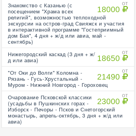
Знакомство с Казанью (с
ОТ
18000
посещением "Храма всех
религий", возможностью теплоходной
экскурсии на остров-град Свияжск и участия
в интерактивной программе "Гостеприимный
дом Бая", 4 дня + ж/д или авиа, май -
сентябрь)
Нижегородский каскад (3 дня + ж/
ОТ
18650
д или авиа)
"От Оки до Волги" Коломна -
ОТ
21490
Рязань - Гусь-Хрустальный -
Муром - Нижний Новгород - Гороховец
Очарование Псковской классики
ОТ
23000
(усадьбы в Пушкинских горах -
Изборск - Печоры - Псков и Снетогорский
монастырь, апрель-октябрь, 3 дня + ж/д или
авиа)