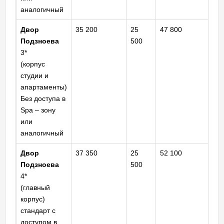
аналогичный
Двор
35 200
25
47 800
Ш
Подзноева
500
ст
3*
(корпус
студии и
апартаменты)
Без доступа в
Spa – зону
или
аналогичный
Двор
37 350
25
52 100
Ш
Подзноева
500
ст
4*
(главный
корпус)
стандарт с
доступом в