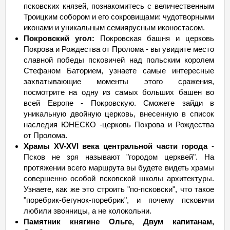
псковских князей, познакомитесь с величественным
Троицким собором и его сокровищами: чудотворными
иконами и уникальным семиярусным иконостасом.
Покровский угол:
Покровская башня и церковь
Покрова и Рождества от Пролома - вы увидите место
славной победы псковичей над польским королем
Стефаном Баторием, узнаете самые интересные
захватывающие моменты этого сражения,
посмотрите на одну из самых больших башен во
всей Европе - Покровскую. Сможете зайди в
уникальную двойную церковь, внесенную в список
наследия ЮНЕСКО -церковь Покрова и Рождества
от Пролома.
Храмы XV-XVI века центральной части города
-
Псков не зря называют "городом церквей". На
протяжении всего маршрута вы будете видеть храмы
совершенно особой псковской школы архитектуры.
Узнаете, как же это строить "по-псковски", что такое
"поребрик-бегунок-поребрик", и почему псковичи
любили звонницы, а не колокольни.
Памятник княгине Ольге, Двум капитанам,