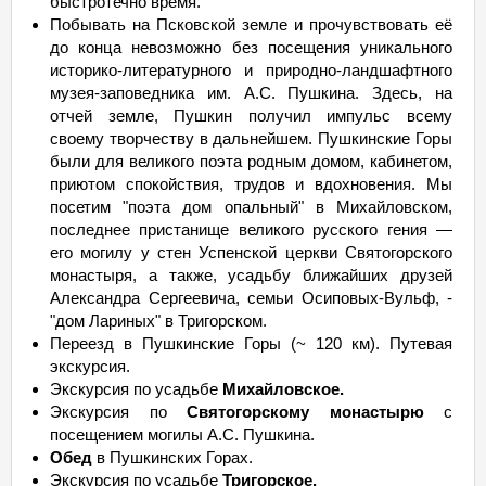
быстротечно время.
Побывать на Псковской земле и прочувствовать её
до конца невозможно без посещения уникального
историко-литературного и природно-ландшафтного
музея-заповедника им. А.С. Пушкина. Здесь, на
отчей земле, Пушкин получил импульс всему
своему творчеству в дальнейшем. Пушкинские Горы
были для великого поэта родным домом, кабинетом,
приютом спокойствия, трудов и вдохновения. Мы
посетим "поэта дом опальный" в Михайловском,
последнее пристанище великого русского гения —
его могилу у стен Успенской церкви Святогорского
монастыря, а также, усадьбу ближайших друзей
Александра Сергеевича, семьи Осиповых-Вульф, -
"дом Лариных" в Тригорском.
Переезд в Пушкинские Горы (~ 120 км). Путевая
экскурсия.
Экскурсия по усадьбе
Михайловское.
Экскурсия по
Святогорскому монастырю
с
посещением могилы А.С. Пушкина.
Обед
в Пушкинских Горах.
Экскурсия по усадьбе
Тригорское.