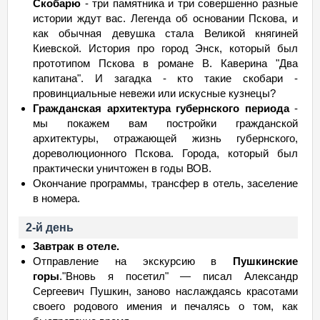
Скобарю
- три памятника и три совершенно разные
истории ждут вас. Легенда об основании Пскова, и
как обычная девушка стала Великой княгиней
Киевской. История про город Энск, который был
прототипом Пскова в романе В. Каверина "Два
капитана". И загадка - кто такие скобари -
провинциальные невежи или искусные кузнецы?
Гражданская архитектура губернского периода
-
мы покажем вам постройки гражданской
архитектуры, отражающей жизнь губернского,
дореволюционного Пскова. Города, который был
практически уничтожен в годы ВОВ.
Окончание программы, трансфер в отель, заселение
в номера.
2-й день
Завтрак в отеле.
Отправление на экскурсию в
Пушкинские
горы
."Вновь я посетил" — писал Александр
Сергеевич Пушкин, заново наслаждаясь красотами
своего родового имения и печалясь о том, как