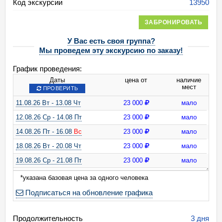
Код экскурсии
13950
ЗАБРОНИРОВАТЬ
У Вас есть своя группа?
Мы проведем эту экскурсию по заказу!
График проведения:
Даты
цена от
наличие
мест
ПРОВЕРИТЬ
11.08.26 Вт - 13.08 Чт
23 000
мало
12.08.26 Ср - 14.08 Пт
23 000
мало
14.08.26 Пт - 16.08
Вс
23 000
мало
18.08.26 Вт - 20.08 Чт
23 000
мало
19.08.26 Ср - 21.08 Пт
23 000
мало
21.08.26 Пт - 23.08
Вс
23 000
мало
*указана базовая цена за одного человека
25.08.26 Вт - 27.08 Чт
23 000
мало
Подписаться на обновление графика
26.08.26 Ср - 28.08 Пт
23 000
мало
Продолжительность
28.08.26 Пт - 30.08
Вс
23 000
мало
3 дня