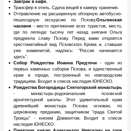
Завтрак в кафе.
Трансфер в отель. Сдача вещей в камеру хранения.
Отправление на расширенную обзорную автобусно-
пешеходную экскурсию по Пскову.
Ольгинская
часовня
- место притяжения всех туристов, место,
где по легенде тысячу лет назад княгиня Ольга
предрекла славу Пскову. Перед вами откроется
хрестоматийный вид Псковского Крома и, ставшая
уже знаменитой, надпись: "Россия начинается
здесь".
Собор Рождества Иоанна Предтечи
- один из
первых каменных соборов Пскова, и единственный
храм в городе, построенный по новгородским
традициям. Входит в список наследия ЮНЕСКО.
Рождества Богородицы Снетогорский монастырь
- монастырь-родоначальник псковской
архитектурной школы. Этот удивительный храм
древнейший монастырь Пскова основан, по
церковному преданию, защитником "града Святой
Троицы" - князем Довмонтом. Входит в список
наследия ЮНЕСКО.
Памятник князю Александру Невскому на горе