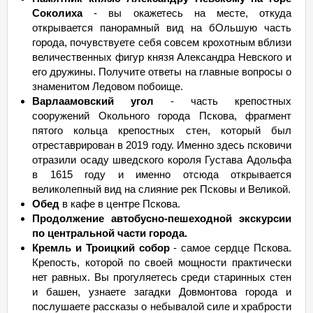
Соколиха
- вы окажетесь на месте, откуда
открывается панорамный вид на бОльшую часть
города, почувствуете себя совсем крохотным вблизи
величественных фигур князя Александра Невского и
его дружины. Получите ответы на главные вопросы о
знаменитом Ледовом побоище.
Варлаамовский угол
- часть крепостных
сооружений Окольного города Пскова, фрагмент
пятого кольца крепостных стен, который был
отреставрирован в 2019 году. Именно здесь псковичи
отразили осаду шведского короля Густава Адольфа
в 1615 году и именно отсюда открывается
великолепный вид на слияние рек Псковы и Великой.
Обед
в кафе в центре Пскова.
Продолжение автобусно-пешеходной экскурсии
по центральной части города.
Кремль и Троицкий собор
- самое сердце Пскова.
Крепость, которой по своей мощности практически
нет равных. Вы прогуляетесь среди старинных стен
и башен, узнаете загадки Довмонтова города и
послушаете рассказы о небывалой силе и храбрости