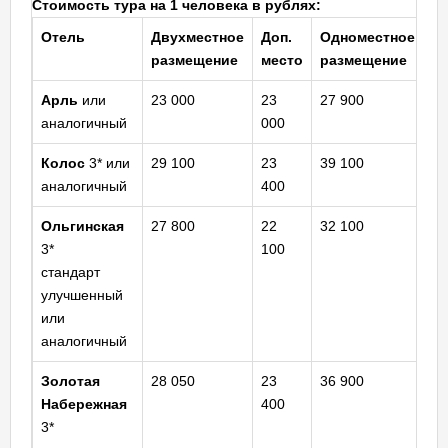
Стоимость тура на 1 человека в рублях:
Отель
Двухместное
Доп.
Одноместное
З
размещение
место
размещение
Арль
или
23 000
23
27 900
К
аналогичный
000
Колос
3* или
29 100
23
39 100
К
аналогичный
400
Ольгинская
27 800
22
32 100
Ш
3*
100
ст
стандарт
улучшенный
или
аналогичный
Золотая
28 050
23
36 900
К
Набережная
400
3*