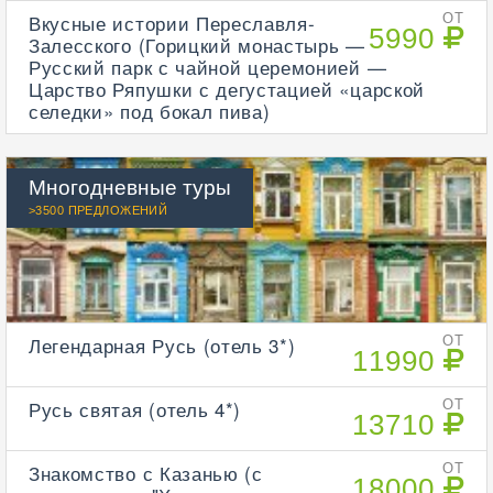
Вкусные истории Переславля-
ОТ
5990
Залесского (Горицкий монастырь —
Русский парк с чайной церемонией —
Царство Ряпушки с дегустацией «царской
селедки» под бокал пива)
Многодневные туры
>3500 ПРЕДЛОЖЕНИЙ
Легендарная Русь (отель 3*)
ОТ
11990
Русь святая (отель 4*)
ОТ
13710
Знакомство с Казанью (с
ОТ
18000