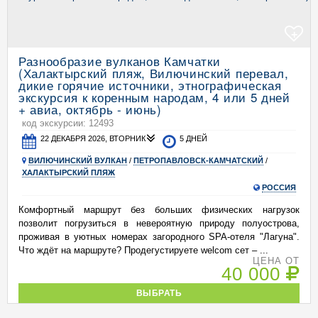
+
Разнообразие вулканов Камчатки
(Халактырский пляж, Вилючинский перевал,
дикие горячие источники, этнографическая
экскурсия к коренным народам, 4 или 5 дней
+ авиа, октябрь - июнь)
код экскурсии: 12493
22 ДЕКАБРЯ 2026, ВТОРНИК
5 ДНЕЙ
ВИЛЮЧИНСКИЙ ВУЛКАН
/
ПЕТРОПАВЛОВСК-КАМЧАТСКИЙ
/
ХАЛАКТЫРСКИЙ ПЛЯЖ
РОССИЯ
Комфортный маршрут без больших физических нагрузок
позволит погрузиться в невероятную природу полуострова,
проживая в уютных номерах загородного SPA-отеля "Лагуна".
Что ждёт на маршруте? Продегустируете welcom сет – ...
ЦЕНА ОТ
40 000
ВЫБРАТЬ