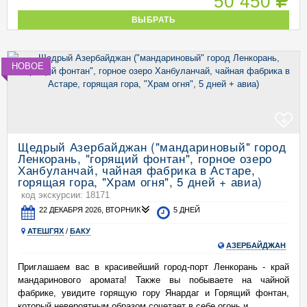
50 450
ВЫБРАТЬ
НОВОЕ
+
Щедрый Азербайджан ("мандариновый" город
Ленкорань, "горящий фонтан", горное озеро
Ханбуланчай, чайная фабрика в Астаре,
горящая гора, "Храм огня", 5 дней + авиа)
код экскурсии: 18171
22 ДЕКАБРЯ 2026, ВТОРНИК
5 ДНЕЙ
АТЕШГЯХ
/
БАКУ
АЗЕРБАЙДЖАН
Приглашаем вас в красивейший город-порт Ленкорань - край
мандаринового аромата! Также вы побываете на чайной
фабрике, увидите горящую гору Янардаг и Горящий фонтан,
который невероятным образом сочетает в себе огонь и ...