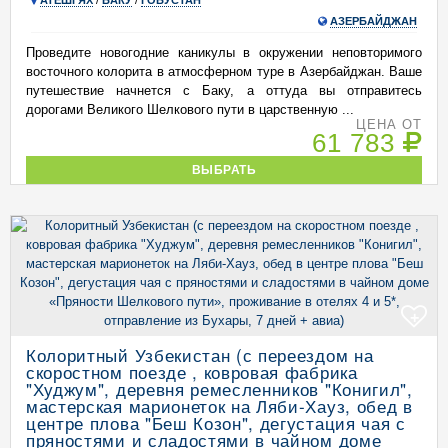
АТЕШГЯХ
/
БАКУ
/
ГОБУСТАН
АЗЕРБАЙДЖАН
Проведите новогодние каникулы в окружении неповторимого
восточного колорита в атмосферном туре в Азербайджан. Ваше
путешествие начнется с Баку, а оттуда вы отправитесь
дорогами Великого Шелкового пути в царственную ...
ЦЕНА ОТ
61 783
ВЫБРАТЬ
+
Колоритный Узбекистан (с переездом на
скоростном поезде , ковровая фабрика
"Худжум", деревня ремесленников "Конигил",
мастерская марионеток на Ляби-Хауз, обед в
центре плова "Беш Козон", дегустация чая с
пряностями и сладостями в чайном доме