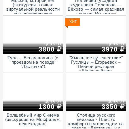
Москва, которой нет
Поленово (усадьба
(экскурсия в очках
художника Поленова —
виртуальной реальности
Бёхово — самая красивая
по средневековой
деревня России —
столице, пешеходная)
Итальянская ротонда в
Подмоклово, с прогулкой
ХИТ
на теплоходе по Оке)
ЦЕНА ОТ
ЦЕНА ОТ
3800
3970
Тула – Ясная поляна (с
"Хмельное путешествие"
проездом на поезде
Гуслицы – Егорьевск –
"Ласточка")
Пивной ресторан
«Шварцкайзер»
ЦЕНА ОТ
ЦЕНА ОТ
1300
3350
Волшебный мир Синема
Столица русского
(экскурсия на Мосфильм,
пейзажа - Плес (с
пешеходная)
комфортным проездом на
поезде «Ласточка» и с