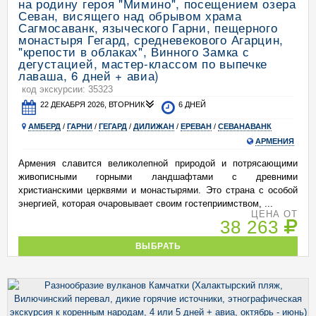
на родину героя "Мимино", посещением озера
Севан, висящего над обрывом храма
Сагмосаванк, языческого Гарни, пещерного
монастыря Гегард, средневекового Агарцин,
"крепости в облаках", Винного Замка с
дегустацией, мастер-классом по выпечке
лаваша, 6 дней + авиа)
код экскурсии: 35323
22 ДЕКАБРЯ 2026, ВТОРНИК
6 ДНЕЙ
АМБЕРД
/
ГАРНИ
/
ГЕГАРД
/
ДИЛИЖАН
/
ЕРЕВАН
/
СЕВАНАВАНК
АРМЕНИЯ
Армения славится великолепной природой и потрясающими
живописными горными ландшафтами с древними
христианскими церквями и монастырями. Это страна с особой
энергией, которая очаровывает своим гостеприимством, ...
ЦЕНА ОТ
38 263
ВЫБРАТЬ