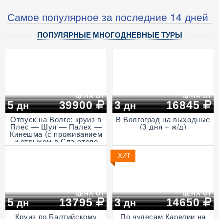
Самое популярное за последние 14 дней
ПОПУЛЯРНЫЕ МНОГОДНЕВНЫЕ ТУРЫ
ЦЕНА ОТ
ЦЕНА ОТ
5
39900
3
16845
дн
дн
Отпуск на Волге: круиз в
В Волгоград на выходные
Плес — Шуя — Палех —
(3 дня + ж/д)
Кинешма (с проживанием
и отдыхом в Спа-отеле
Волга, проезд на
Ласточке, 5 дней)
ХИТ
ЦЕНА ОТ
ЦЕНА ОТ
5
13795
3
14650
дн
дн
Круиз по Балтийскому
По чудесам Карелии на