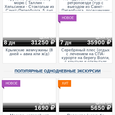
морю ( Таллин -
ретропоезде (тур с
Хельсинки - Стокгольм из
выездом из Санкт-
Санкт-Петербурга, 5 дня
Петербурга, посещением
+ ж/д)
музея живой истории и
деревни викингов -
НОВОЕ
"Бастiонъ", экскурсией в
горный парк «Рускеала»
и к водопадам
Ахвенкоски, 3 дня + ж/д,
апрель - октябрь)
ЦЕНА ОТ
ЦЕНА ОТ
8
31250
7
35900
дн
дн
Крымские жемчужины (8
Серебряный плес (отдых
дней + авиа или ж/д)
с лечением на СПА-
курорте на берегу Волги,
с крытым и открытым
бассейнами и
анимационными
ПОПУЛЯРНЫЕ ОДНОДНЕВНЫЕ ЭКСКУРСИИ
программами, 7 дней + ж/
д)
НОВОЕ
ХИТ
ЦЕНА ОТ
ЦЕНА ОТ
1690
5650