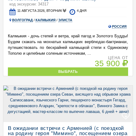
код экскурсии: 34317
11 АВГУСТА 2026, ВТОРНИК
4 ДНЯ
ВОЛГОГРАД
/
КАЛМЫКИЯ
/
ЭЛИСТА
РОССИЯ
Калмыкия - дочь степей и ветра, край пагод и Золотого Будды!
Будем скакать на мохнатых калмыцких верблюдах-бактрианах,
путешествовать по бескрайней калмыцкой степи к Одинокому
Тополю и целебным соленым источникам, ...
ЦЕНА ОТ
35 900
ВЫБРАТЬ
+
В ожидании встречи с Арменией (с поездкой
на родину героя "Мимино", посещением озера