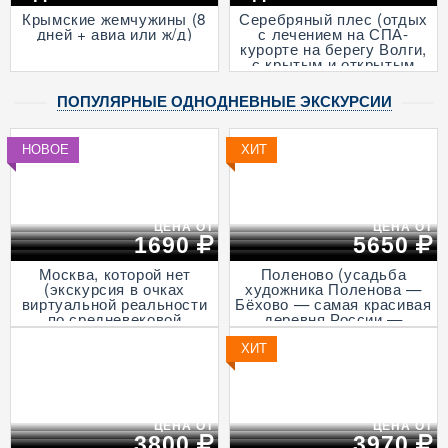
Крымские жемчужины (8
Серебряный плес (отдых
дней + авиа или ж/д)
с лечением на СПА-
курорте на берегу Волги,
с крытым и открытым
бассейнами и
анимационными
ПОПУЛЯРНЫЕ ОДНОДНЕВНЫЕ ЭКСКУРСИИ
программами, 7 дней + ж/
д)
НОВОЕ
ХИТ
ЦЕНА ОТ
ЦЕНА ОТ
1690
5650
Москва, которой нет
Поленово (усадьба
(экскурсия в очках
художника Поленова —
виртуальной реальности
Бёхово — самая красивая
по средневековой
деревня России —
столице, пешеходная)
Итальянская ротонда в
Подмоклово, с прогулкой
ХИТ
на теплоходе по Оке)
ЦЕНА ОТ
ЦЕНА ОТ
3800
3970