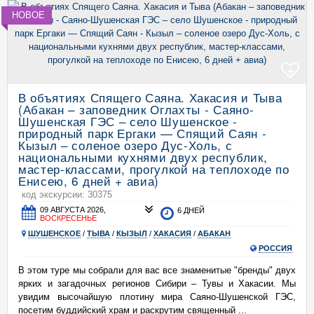
НОВОЕ
+
В объятиях Спящего Саяна. Хакасия и Тыва
(Абакан – заповедник Оглахты - Саяно-
Шушенская ГЭС – село Шушенское -
природный парк Ергаки — Спящий Саян -
Кызыл – соленое озеро Дус-Холь, с
национальными кухнями двух республик,
мастер-классами, прогулкой на теплоходе по
Енисею, 6 дней + авиа)
код экскурсии: 30375
09 АВГУСТА 2026,
6 ДНЕЙ
ВОСКРЕСЕНЬЕ
ШУШЕНСКОЕ
/
ТЫВА
/
КЫЗЫЛ
/
ХАКАСИЯ
/
АБАКАН
РОССИЯ
В этом туре мы собрали для вас все знаменитые "бренды" двух
ярких и загадочных регионов Сибири – Тувы и Хакасии. Мы
увидим высочайшую плотину мира Саяно-Шушенской ГЭС,
посетим буддийский храм и раскрутим священный ...