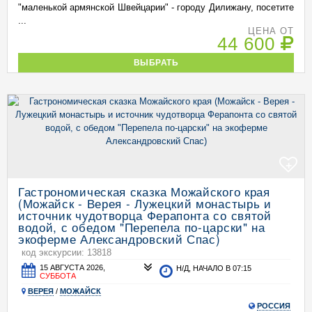
"маленькой армянской Швейцарии" - городу Дилижану, посетите
...
ЦЕНА ОТ
44 600
ВЫБРАТЬ
+
Гастрономическая сказка Можайского края
(Можайск - Верея - Лужецкий монастырь и
источник чудотворца Ферапонта со святой
водой, с обедом "Перепела по-царски" на
экоферме Александровский Спас)
код экскурсии: 13818
15 АВГУСТА 2026,
Н/Д, НАЧАЛО В 07:15
СУББОТА
ВЕРЕЯ
/
МОЖАЙСК
РОССИЯ