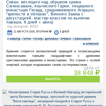
Севан, висящего над обрывом храма
Сагмосаванк, языческого Гарни, пещерного
монастыря Гегард, средневекового Агарцин,
"крепости в облаках", Винного Замка с
дегустацией, мастер-классом по выпечке
лаваша, 6 дней + авиа)
код экскурсии: 35323
11 АВГУСТА 2026, ВТОРНИК
6 ДНЕЙ
АМБЕРД
/
ГАРНИ
/
ГЕГАРД
/
ДИЛИЖАН
/
ЕРЕВАН
/
СЕВАНАВАНК
АРМЕНИЯ
Армения славится великолепной природой и потрясающими
живописными горными ландшафтами с древними
христианскими церквями и монастырями. Это страна с особой
энергией, которая очаровывает своим гостеприимством, ...
ЦЕНА ОТ
38 848
ВЫБРАТЬ