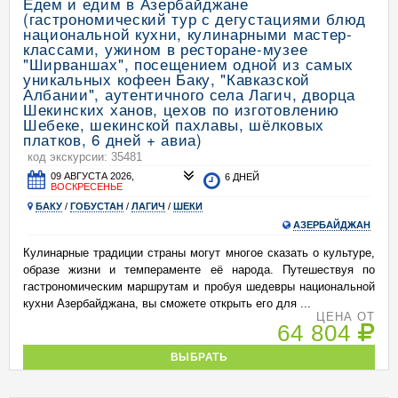
Едем и едим в Азербайджане
(гастрономический тур с дегустациями блюд
национальной кухни, кулинарными мастер-
классами, ужином в ресторане-музее
"Ширваншах", посещением одной из самых
уникальных кофеен Баку, "Кавказской
Албании", аутентичного села Лагич, дворца
Шекинских ханов, цехов по изготовлению
Шебеке, шекинской пахлавы, шёлковых
платков, 6 дней + авиа)
код экскурсии: 35481
09 АВГУСТА 2026,
6 ДНЕЙ
ВОСКРЕСЕНЬЕ
БАКУ
/
ГОБУСТАН
/
ЛАГИЧ
/
ШЕКИ
АЗЕРБАЙДЖАН
Кулинарные традиции страны могут многое сказать о культуре,
образе жизни и темпераменте её народа. Путешествуя по
гастрономическим маршрутам и пробуя шедевры национальной
кухни Азербайджана, вы сможете открыть его для ...
ЦЕНА ОТ
64 804
ВЫБРАТЬ