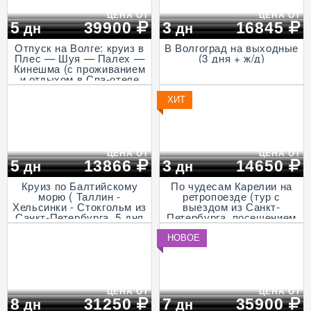
ЦЕНА ОТ
ЦЕНА ОТ
5
39900
3
16845
дн
дн
Отпуск на Волге: круиз в
В Волгоград на выходные
Плес — Шуя — Палех —
(3 дня + ж/д)
Кинешма (с проживанием
и отдыхом в Спа-отеле
Волга, проезд на
Ласточке, 5 дней)
ХИТ
ЦЕНА ОТ
ЦЕНА ОТ
5
13866
3
14650
дн
дн
Круиз по Балтийскому
По чудесам Карелии на
морю ( Таллин -
ретропоезде (тур с
Хельсинки - Стокгольм из
выездом из Санкт-
Санкт-Петербурга, 5 дня
Петербурга, посещением
+ ж/д)
музея живой истории и
деревни викингов -
НОВОЕ
"Бастiонъ", экскурсией в
горный парк «Рускеала»
и к водопадам
Ахвенкоски, 3 дня + ж/д,
апрель - октябрь)
ЦЕНА ОТ
ЦЕНА ОТ
8
31250
7
35900
дн
дн