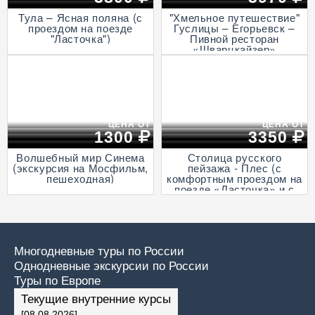
Тула – Ясная поляна (с
"Хмельное путешествие"
проездом на поезде
Гуслицы – Егорьевск –
"Ласточка")
Пивной ресторан
«Шварцкайзер»
ЦЕНА ОТ
ЦЕНА ОТ
1300
3350
Волшебный мир Синема
Столица русского
(экскурсия на Мосфильм,
пейзажа - Плес (с
пешеходная)
комфортным проездом на
поезде «Ласточка» и с
прогулкой на теплоходе
по Волге)
Многодневные туры по России
Однодневные экскурсии по России
Туры по Европе
Текущие внутренние курсы
[08.08.2026]