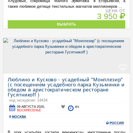
Хлудовых, сокровища "Малого Эрмитажа" в Егорьевске, а
также любимое детище текстильных магнатов миллионеров ...
ЦЕНА ОТ
3 950
ВЫБРАТЬ
+
Люблино и Кусково - усадебный "Монплезир"
(с посещением усадебного парка Кузьминки и
обедом в аристократическом ресторане
Гусятникоff )
код экскурсии: 14434
09 АВГУСТА 2026,
8Ч
ВОСКРЕСЕНЬЕ
МОСКВА
РОССИЯ
В этих усадьбах гостили венценосцы, иностранные послы