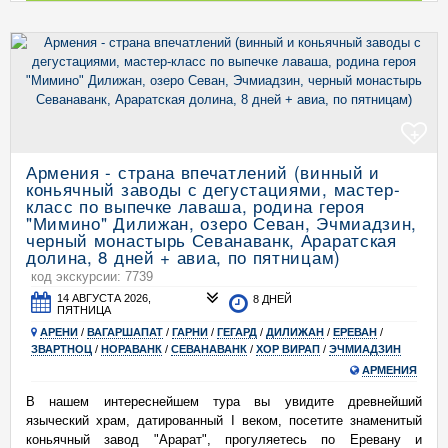
+
Армения - страна впечатлений (винный и
коньячный заводы с дегустациями, мастер-
класс по выпечке лаваша, родина героя
"Мимино" Дилижан, озеро Севан, Эчмиадзин,
черный монастырь Севанаванк, Араратская
долина, 8 дней + авиа, по пятницам)
код экскурсии: 7739
14 АВГУСТА 2026,
8 ДНЕЙ
ПЯТНИЦА
АРЕНИ
/
ВАГАРШАПАТ
/
ГАРНИ
/
ГЕГАРД
/
ДИЛИЖАН
/
ЕРЕВАН
/
ЗВАРТНОЦ
/
НОРАВАНК
/
СЕВАНАВАНК
/
ХОР ВИРАП
/
ЭЧМИАДЗИН
АРМЕНИЯ
В нашем интереснейшем тура вы увидите древнейший
языческий храм, датированный I веком, посетите знаменитый
коньячный завод "Арарат", прогуляетесь по Еревану и