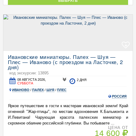
ВЫБРАТЬ
+
Ивановские миниатюры. Палех — Шуя —
Плес — Иваново (с проездом на Ласточке, 2
дня)
код экскурсии: 13895
08 АВГУСТА 2026,
2 ДНЯ
СУББОТА
ИВАНОВО
/
ПАЛЕХ
/
ШУЯ
/
ПЛЕС
РОССИЯ
Яркое путешествие в гости к мастерам ивановской земли! Край
огненной "Жар-птицы", по местам вдохновения К.Бальмонта и
И.Левитана! Чарующая красота палехских миниатюр и
скромное обаяние российской глубинки. Вы побываете ...
ЦЕНА ОТ
14 600