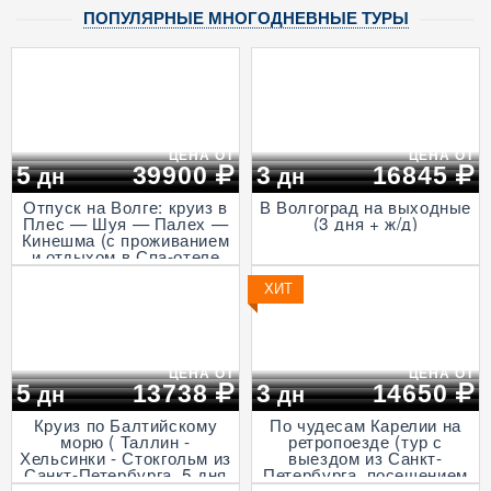
ПОПУЛЯРНЫЕ МНОГОДНЕВНЫЕ ТУРЫ
ЦЕНА ОТ
ЦЕНА ОТ
5
39900
3
16845
дн
дн
Отпуск на Волге: круиз в
В Волгоград на выходные
Плес — Шуя — Палех —
(3 дня + ж/д)
Кинешма (с проживанием
и отдыхом в Спа-отеле
Волга, проезд на
Ласточке, 5 дней)
ХИТ
ЦЕНА ОТ
ЦЕНА ОТ
5
13738
3
14650
дн
дн
Круиз по Балтийскому
По чудесам Карелии на
морю ( Таллин -
ретропоезде (тур с
Хельсинки - Стокгольм из
выездом из Санкт-
Санкт-Петербурга, 5 дня
Петербурга, посещением
+ ж/д)
музея живой истории и