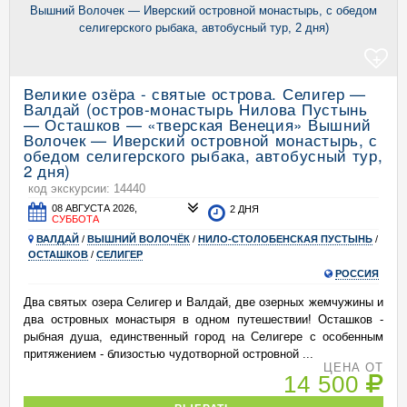
+
Великие озёра - святые острова. Селигер —
Валдай (остров-монастырь Нилова Пустынь
— Осташков — «тверская Венеция» Вышний
Волочек — Иверский островной монастырь, с
обедом селигерского рыбака, автобусный тур,
2 дня)
код экскурсии: 14440
08 АВГУСТА 2026,
2 ДНЯ
СУББОТА
ВАЛДАЙ
/
ВЫШНИЙ ВОЛОЧЁК
/
НИЛО-СТОЛОБЕНСКАЯ ПУСТЫНЬ
/
ОСТАШКОВ
/
СЕЛИГЕР
РОССИЯ
Два святых озера Селигер и Валдай, две озерных жемчужины и
два островных монастыря в одном путешествии! Осташков -
рыбная душа, единственный город на Селигере с особенным
притяжением - близостью чудотворной островной ...
ЦЕНА ОТ
14 500