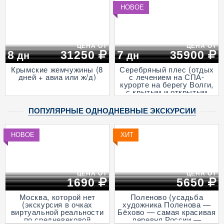
деревни викингов -
НОВОЕ
"Бастiонъ", экскурсией в
горный парк «Рускеала»
и к водопадам
Ахвенкоски, 3 дня + ж/д,
апрель - октябрь)
ЦЕНА ОТ
ЦЕНА ОТ
8
31250
7
35900
дн
дн
Крымские жемчужины (8
Серебряный плес (отдых
дней + авиа или ж/д)
с лечением на СПА-
курорте на берегу Волги,
с крытым и открытым
бассейнами и
анимационными
ПОПУЛЯРНЫЕ ОДНОДНЕВНЫЕ ЭКСКУРСИИ
программами, 7 дней + ж/
д)
НОВОЕ
ХИТ
ЦЕНА ОТ
ЦЕНА ОТ
1690
5650
Москва, которой нет
Поленово (усадьба
(экскурсия в очках
художника Поленова —
виртуальной реальности
Бёхово — самая красивая
по средневековой
деревня России —