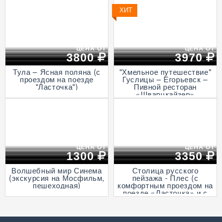
столице, пешеходная)
Итальянская ротонда в
Подмоклово, с прогулкой
ХИТ
на теплоходе по Оке)
ЦЕНА ОТ
ЦЕНА ОТ
3800
3970
Тула – Ясная поляна (с
"Хмельное путешествие"
проездом на поезде
Гуслицы – Егорьевск –
"Ласточка")
Пивной ресторан
«Шварцкайзер»
ЦЕНА ОТ
ЦЕНА ОТ
1300
3350
Волшебный мир Синема
Столица русского
(экскурсия на Мосфильм,
пейзажа - Плес (с
пешеходная)
комфортным проездом на
поезде «Ласточка» и с
прогулкой на теплоходе
по Волге)