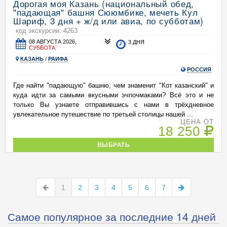
Дорогая моя Казань (национальный обед,
"падающая" башня Сююмбике, мечеть Кул
Шариф, 3 дня + ж/д или авиа, по субботам)
код экскурсии: 4263
08 АВГУСТА 2026,
3 ДНЯ
СУББОТА
КАЗАНЬ
/
РАИФА
РОССИЯ
Где найти "падающую" башню, чем знаменит "Кот казанский" и
куда идти за самыми вкусными эчпочмаками? Всё это и не
только Вы узнаете отправившись с нами в трёхдневное
увлекательное путешествие по третьей столицы нашей ...
ЦЕНА ОТ
18 250
ВЫБРАТЬ
1
2
3
4
5
6
7
Самое популярное за последние 14 дней