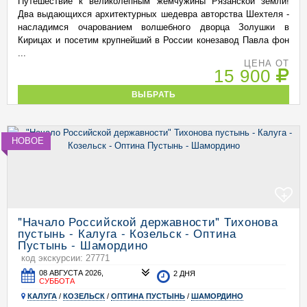
Путешествие к великолепным жемчужины Рязанской земли!
Два выдающихся архитектурных шедевра авторства Шехтеля -
насладимся очарованием волшебного дворца Золушки в
Кирицах и посетим крупнейший в России конезавод Павла фон
...
ЦЕНА ОТ
15 900
ВЫБРАТЬ
НОВОЕ
+
"Начало Российской державности" Тихонова
пустынь - Калуга - Козельск - Оптина
Пустынь - Шамордино
код экскурсии: 27771
08 АВГУСТА 2026,
2 ДНЯ
СУББОТА
КАЛУГА
/
КОЗЕЛЬСК
/
ОПТИНА ПУСТЫНЬ
/
ШАМОРДИНО