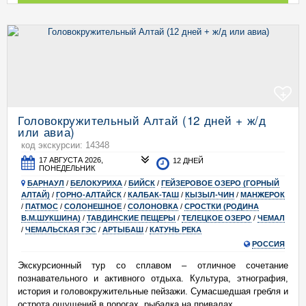
+
Головокружительный Алтай (12 дней + ж/д
или авиа)
код экскурсии: 14348
17 АВГУСТА 2026,
12 ДНЕЙ
ПОНЕДЕЛЬНИК
БАРНАУЛ
/
БЕЛОКУРИХА
/
БИЙСК
/
ГЕЙЗЕРОВОЕ ОЗЕРО (ГОРНЫЙ
АЛТАЙ)
/
ГОРНО-АЛТАЙСК
/
КАЛБАК-ТАШ
/
КЫЗЫЛ-ЧИН
/
МАНЖЕРОК
/
ПАТМОС
/
СОЛОНЕШНОЕ
/
СОЛОНОВКА
/
СРОСТКИ (РОДИНА
В.М.ШУКШИНА)
/
ТАВДИНСКИЕ ПЕЩЕРЫ
/
ТЕЛЕЦКОЕ ОЗЕРО
/
ЧЕМАЛ
/
ЧЕМАЛЬСКАЯ ГЭС
/
АРТЫБАШ
/
КАТУНЬ РЕКА
РОССИЯ
Экскурсионный тур со сплавом – отличное сочетание
познавательного и активного отдыха. Культура, этнография,
история и головокружительные пейзажи. Сумасшедшая гребля и
острота ощущений в порогах, рыбалка на привалах.