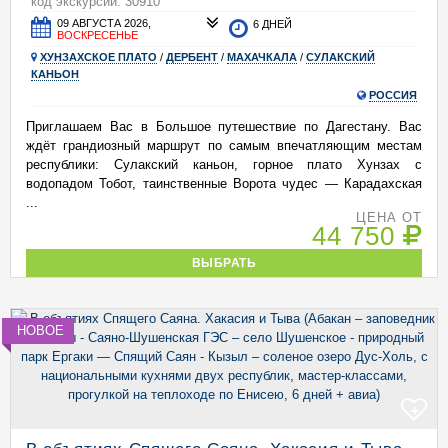
код экскурсии: 30910
09 АВГУСТА 2026,
6 ДНЕЙ
ВОСКРЕСЕНЬЕ
ХУНЗАХСКОЕ ПЛАТО
/
ДЕРБЕНТ
/
МАХАЧКАЛА
/
СУЛАКСКИЙ
КАНЬОН
РОССИЯ
Приглашаем Вас в Большое путешествие по Дагестану. Вас
ждёт грандиозный маршрут по самым впечатляющим местам
республики: Сулакский каньон, горное плато Хунзах с
водопадом Тобот, таинственные Ворота чудес — Карадахская
...
ЦЕНА ОТ
44 750
ВЫБРАТЬ
НОВОЕ
+
В объятиях Спящего Саяна. Хакасия и Тыва