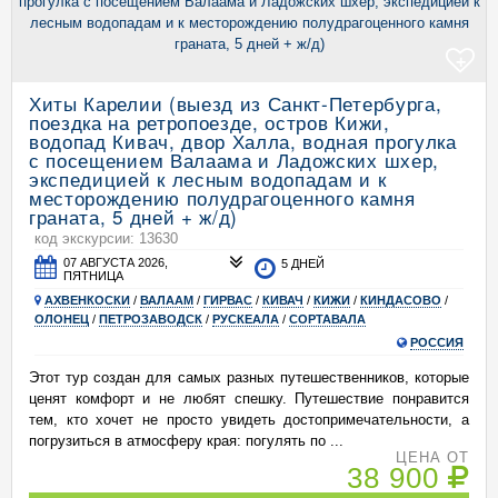
+
Хиты Карелии (выезд из Санкт-Петербурга,
поездка на ретропоезде, остров Кижи,
водопад Кивач, двор Халла, водная прогулка
с посещением Валаама и Ладожских шхер,
экспедицией к лесным водопадам и к
месторождению полудрагоценного камня
граната, 5 дней + ж/д)
код экскурсии: 13630
07 АВГУСТА 2026,
5 ДНЕЙ
ПЯТНИЦА
АХВЕНКОСКИ
/
ВАЛААМ
/
ГИРВАС
/
КИВАЧ
/
КИЖИ
/
КИНДАСОВО
/
ОЛОНЕЦ
/
ПЕТРОЗАВОДСК
/
РУСКЕАЛА
/
СОРТАВАЛА
РОССИЯ
Этот тур создан для самых разных путешественников, которые
ценят комфорт и не любят спешку. Путешествие понравится
тем, кто хочет не просто увидеть достопримечательности, а
погрузиться в атмосферу края: погулять по ...
ЦЕНА ОТ
38 900