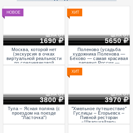
программами, 7 дней + ж/
д)
НОВОЕ
ХИТ
ЦЕНА ОТ
ЦЕНА ОТ
1690
5650
Москва, которой нет
Поленово (усадьба
(экскурсия в очках
художника Поленова —
виртуальной реальности
Бёхово — самая красивая
по средневековой
деревня России —
столице, пешеходная)
Итальянская ротонда в
Подмоклово, с прогулкой
ХИТ
на теплоходе по Оке)
ЦЕНА ОТ
ЦЕНА ОТ
3800
3970
Тула – Ясная поляна (с
"Хмельное путешествие"
проездом на поезде
Гуслицы – Егорьевск –
"Ласточка")
Пивной ресторан
«Шварцкайзер»