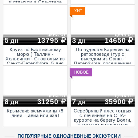
и отдыхом в Спа-отеле
Волга, проезд на
Ласточке, 5 дней)
ХИТ
ЦЕНА ОТ
ЦЕНА ОТ
5
13795
3
14650
дн
дн
Круиз по Балтийскому
По чудесам Карелии на
морю ( Таллин -
ретропоезде (тур с
Хельсинки - Стокгольм из
выездом из Санкт-
Санкт-Петербурга, 5 дня
Петербурга, посещением
+ ж/д)
музея живой истории и
деревни викингов -
НОВОЕ
"Бастiонъ", экскурсией в
горный парк «Рускеала»
и к водопадам
Ахвенкоски, 3 дня + ж/д,
апрель - октябрь)
ЦЕНА ОТ
ЦЕНА ОТ
8
31250
7
35900
дн
дн
Крымские жемчужины (8
Серебряный плес (отдых
дней + авиа или ж/д)
с лечением на СПА-
курорте на берегу Волги,
с крытым и открытым
бассейнами и
анимационными
ПОПУЛЯРНЫЕ ОДНОДНЕВНЫЕ ЭКСКУРСИИ