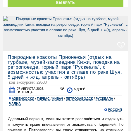
ВЫБРАТЬ
+
Природные красоты Прионежья (отдых на
турбазе, музей-заповедник Кижи, поездка на
ретропоезде, горный парк "Рускеала", с
возможностью участия в сплаве по реке Шуя,
5 дней + ж/д, апрель - октябрь)
код экскурсии: 29530
07 АВГУСТА 2026,
5 ДНЕЙ
ПЯТНИЦА
АХВЕНКОСКИ
/
ГИРВАС
/
КИВАЧ
/
ПЕТРОЗАВОДСК
/
РУСКЕАЛА
/
ЧАЛНА
РОССИЯ
Идеальный вариант, если вы хотите расслабиться и отдохнуть
и получить яркие впечатления от знакомства с Карелией. По
приезде в Петрозаводск вы сразу отправитесь на отличную