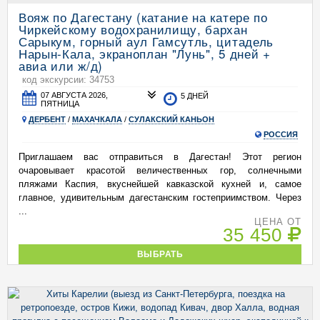
Вояж по Дагестану (катание на катере по
Чиркейскому водохранилищу, бархан
Сарыкум, горный аул Гамсутль, цитадель
Нарын-Кала, экраноплан "Лунь", 5 дней +
авиа или ж/д)
код экскурсии: 34753
07 АВГУСТА 2026,
5 ДНЕЙ
ПЯТНИЦА
ДЕРБЕНТ
/
МАХАЧКАЛА
/
СУЛАКСКИЙ КАНЬОН
РОССИЯ
Приглашаем вас отправиться в Дагестан! Этот регион
очаровывает красотой величественных гор, солнечными
пляжами Каспия, вкуснейшей кавказской кухней и, самое
главное, удивительным дагестанским гостеприимством. Через
...
ЦЕНА ОТ
35 450
ВЫБРАТЬ