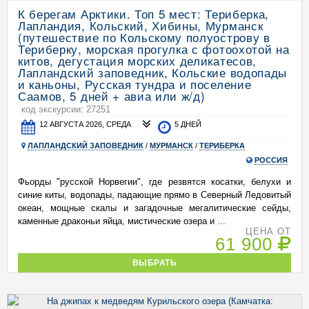
К берегам Арктики. Топ 5 мест: Териберка,
Лапландия, Кольский, Хибины, Мурманск
(путешествие по Кольскому полуострову в
Териберку, морская прогулка с фотоохотой на
китов, дегустация морских деликатесов,
Лапландский заповедник, Кольские водопады
и каньоны, Русская тундра и поселение
Саамов, 5 дней + авиа или ж/д)
код экскурсии: 27251
12 АВГУСТА 2026, СРЕДА
5 ДНЕЙ
ЛАПЛАНДСКИЙ ЗАПОВЕДНИК
/
МУРМАНСК
/
ТЕРИБЕРКА
РОССИЯ
Фьорды "русской Норвегии", где резвятся косатки, белухи и
синие киты, водопады, падающие прямо в Северный Ледовитый
океан, мощные скалы и загадочные мегалитические сейды,
каменные драконьи яйца, мистические озера и ...
ЦЕНА ОТ
61 900
ВЫБРАТЬ