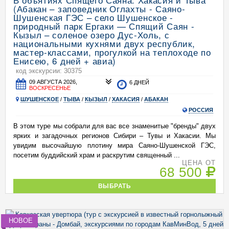
(Абакан – заповедник Оглахты - Саяно-
Шушенская ГЭС – село Шушенское -
природный парк Ергаки — Спящий Саян -
Кызыл – соленое озеро Дус-Холь, с
национальными кухнями двух республик,
мастер-классами, прогулкой на теплоходе по
Енисею, 6 дней + авиа)
код экскурсии: 30375
09 АВГУСТА 2026,
6 ДНЕЙ
ВОСКРЕСЕНЬЕ
ШУШЕНСКОЕ
/
ТЫВА
/
КЫЗЫЛ
/
ХАКАСИЯ
/
АБАКАН
РОССИЯ
В этом туре мы собрали для вас все знаменитые "бренды" двух
ярких и загадочных регионов Сибири – Тувы и Хакасии. Мы
увидим высочайшую плотину мира Саяно-Шушенской ГЭС,
посетим буддийский храм и раскрутим священный ...
ЦЕНА ОТ
68 500
ВЫБРАТЬ
НОВОЕ