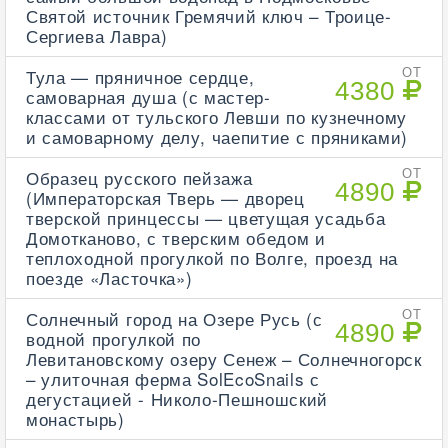
Святой источник Гремячий ключ – Троице-
Сергиева Лавра)
Тула — пряничное сердце,
ОТ
4380
самоварная душа (с мастер-
классами от тульского Левши по кузнечному
и самоварному делу, чаепитие с пряниками)
Образец русского пейзажа
ОТ
4890
(Императорская Тверь — дворец
тверской принцессы — цветущая усадьба
Домотканово, с тверским обедом и
теплоходной прогулкой по Волге, проезд на
поезде «Ласточка»)
Солнечный город на Озере Русь (с
ОТ
4890
водной прогулкой по
Левитановскому озеру Сенеж – Солнечногорск
– улиточная ферма SolEcoSnails с
дегустацией - Николо-Пешношский
монастырь)