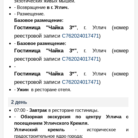
экзотических живых мышей.
- Возвращение
в г. Углич.
- Размещение.
Базовое размещение:
Гостиница "Чайка 3*"
, г. Углич
(номер
реестровой записи
С762024017471
)
-
Базовое размещение:
Гостиница "Чайка 3*"
, г. Углич
(номер
реестровой записи
С762024017471
)
-
Гостиница "Чайка 3*"
, г. Углич
(номер
реестровой записи
С762024017471
)
-
Ужин
в ресторане отеля.
2 день
07:00 -
Завтрак
в ресторане гостиницы.
-
Обзорная экскурсия по центру Углича с
посещением Угличского Кремля.
Угличский кремль
- историческое и
градостроительное ядро города: