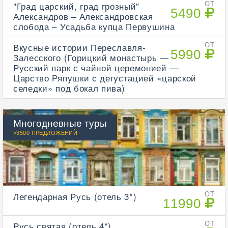
"Град царский, град грозный"
ОТ
5490
Александров – Александровская
слобода – Усадьба купца Первушина
Вкусные истории Переславля-
ОТ
5990
Залесского (Горицкий монастырь —
Русский парк с чайной церемонией —
Царство Ряпушки с дегустацией «царской
селедки» под бокал пива)
Многодневные туры
>3500 ПРЕДЛОЖЕНИЙ
Легендарная Русь (отель 3*)
ОТ
11990
Русь святая (отель 4*)
ОТ