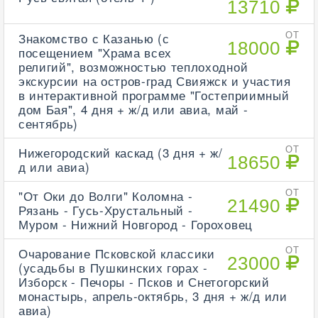
13710
Знакомство с Казанью (с
ОТ
18000
посещением "Храма всех
религий", возможностью теплоходной
экскурсии на остров-град Свияжск и участия
в интерактивной программе "Гостеприимный
дом Бая", 4 дня + ж/д или авиа, май -
сентябрь)
Нижегородский каскад (3 дня + ж/
ОТ
18650
д или авиа)
"От Оки до Волги" Коломна -
ОТ
21490
Рязань - Гусь-Хрустальный -
Муром - Нижний Новгород - Гороховец
Очарование Псковской классики
ОТ
23000
(усадьбы в Пушкинских горах -
Изборск - Печоры - Псков и Снетогорский
монастырь, апрель-октябрь, 3 дня + ж/д или
авиа)