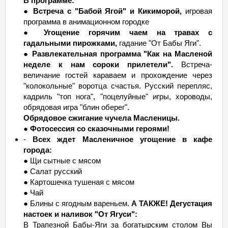
В программе:
●
Встреча с "Бабой Ягой" и Кикиморой,
игровая
программа в анимационном городке
●
Угощение горячим чаем на травах с
гадальными пирожками,
гадание "От Бабы Яги".
●
Развлекательная программа "Как на Масленой
неделе к нам сороки прилетели".
Встреча-
величание гостей караваем и прохождение через
"колокольные" воротца счастья. Русский перепляс,
кадриль "топ нога", "поцелуйные" игры, хороводы,
обрядовая игра "блин оберег".
Обрядовое сжигание чучела Масленицы.
●
Фотосессия со сказочными героями!
-
Всех ждет Масленичное угощение в кафе
города:
● Щи сытные с мясом
● Салат русский
● Картошечка тушеная с мясом
● Чай
● Блины с ягодным вареньем.
А ТАКЖЕ! Дегустация
настоек и наливок "От Ягуси":
В Трапезной Бабы-Яги за богатырским столом Вы