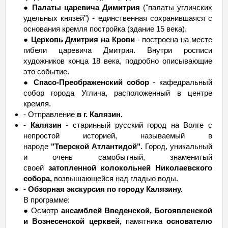
●
Палаты царевича Димитрия
("палаты угличских
удельных князей") - единственная сохранившаяся с
основания кремля постройка (здание 15 века).
●
Церковь Дмитрия на Крови
- построена на месте
гибели царевича Дмитрия. Внутри росписи
художников конца 18 века, подробно описывающие
это событие.
●
Спасо-Преображенский собор
- кафедральный
собор города Углича, расположенный в центре
кремля.
- Отправление
в г. Калязин.
-
Калязин
- старинный русский город на Волге с
непростой историей, называемый в
народе
"Тверской Атлантидой".
Город, уникальный
и очень самобытный, знаменитый
своей
затопленной колокольней Николаевского
собора,
возвышающейся над гладью воды.
-
Обзорная экскурсия по городу Калязину.
В программе:
● Осмотр
ансамблей Введенской, Богоявленской
и Вознесенской церквей,
памятника
основателю