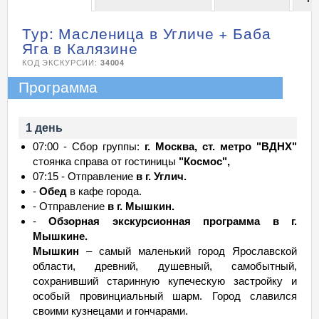
Тур: Масленица в Угличе + Баба
Яга в Калязине
КОД ЭКСКУРСИИ:
34004
Программа
1 день
07:00 - Сбор группы:
г. Москва, ст. метро "ВДНХ"
стоянка справа от гостиницы
"Космос",
07:15 - Отправление
в г. Углич.
-
Обед
в кафе города.
- Отправление
в г. Мышкин.
-
Обзорная экскурсионная программа в г.
Мышкине.
Мышкин
– самый маленький город Ярославской
области, древний, душевный, самобытный,
сохранивший старинную купеческую застройку и
особый провинциальный шарм. Город славился
своими кузнецами и гончарами.