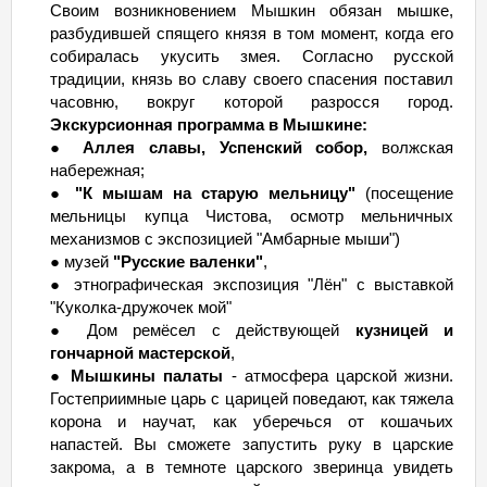
Своим возникновением Мышкин обязан мышке,
разбудившей спящего князя в том момент, когда его
собиралась укусить змея. Согласно русской
традиции, князь во славу своего спасения поставил
часовню, вокруг которой разросся город.
Экскурсионная программа в Мышкине:
●
Аллея славы, Успенский собор,
волжская
набережная;
●
"К мышам на старую мельницу"
(посещение
мельницы купца Чистова, осмотр мельничных
механизмов с экспозицией "Амбарные мыши")
● музей
"Русские валенки"
,
● этнографическая экспозиция "Лён" с выставкой
"Куколка-дружочек мой"
● Дом ремёсел с действующей
кузницей и
гончарной мастерской
,
●
Мышкины палаты
- атмосфера царской жизни.
Гостеприимные царь с царицей поведают, как тяжела
корона и научат, как уберечься от кошачьих
напастей. Вы сможете запустить руку в царские
закрома, а в темноте царского зверинца увидеть