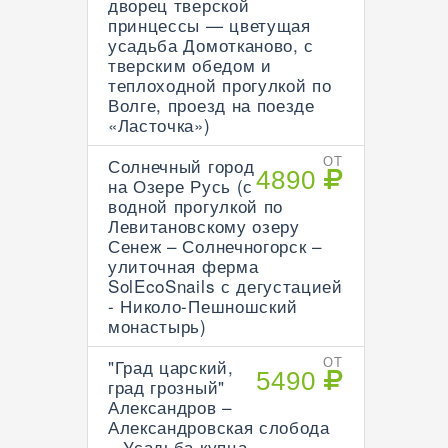
дворец тверской
принцессы — цветущая
усадьба Домотканово, с
тверским обедом и
теплоходной прогулкой по
Волге, проезд на поезде
«Ласточка»)
Солнечный город
ОТ
4890
на Озере Русь (с
водной прогулкой по
Левитановскому озеру
Сенеж – Солнечногорск –
улиточная ферма
SolEcoSnails с дегустацией
- Николо-Пешношский
монастырь)
"Град царский,
ОТ
5490
град грозный"
Александров –
Александровская слобода
– Усадьба купца