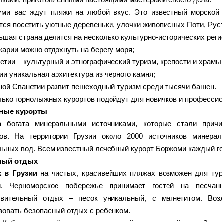
уми вас ждут пляжи на любой вкус. Это известный морской 
тся посетить уютные деревеньки, улочки живописных Поти, Рус
шая страна делится на несколько культурно-исторических реги
жарии можно отдохнуть на берегу моря;
хетии – культурный и этнографический туризм, крепости и храм
рии уникальная архитектура из черного камня;
рной Сванетии развит пешеходный туризм среди тысячи башен.
ько горнолыжных курортов подойдут для новичков и профессио
ные курорты
а богата минеральными источниками, которые стали прич
тов. На территории Грузии около 2000 источников минерал
ьных вод. Всем известный лечебный курорт Боржоми каждый го
ый отдых
 в Грузии
на чистых, красивейших пляжах возможен для тури
и. Черноморское побережье принимает гостей на песча
овительный отдых – песок уникальный, с магнетитом. Воз
зовать безопасный отдых с ребенком.