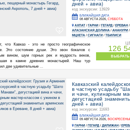
дней + авиа)
код экскурсии: 13929
БЛИЖАЙШАЯ ДАТА
08 АВГУСТА 2026,
СУББОТА
АХПАТ
/
ГАРНИ
/
ГЕГАРД
/
ЕРЕВАН
+
АЛАЗАНСКАЯ ДОЛИНА
/
АНАНУРИ
МЦХЕТА
/
СИГНАГИ
/
ТБИЛИСИ
Ц
т, что Кавказ - это не просто географическое
126 
ие. Это состояние души. Это звон бокалов с
ым вином, шум горных рек и мудрость веков,
ВЫБРАТЬ
вшая в камне древних монастырей. Наш тур
ил две удивительные ...
Кавказский калейдоскоп
в частную усадьбу "Ша
и чачи, кулинарным ма
дегустацией знамениты
дней + авиа)
код экскурсии: 11693
БЛИЖАЙШАЯ ДАТА
09 АВГУСТА 2026,
ВОСКРЕСЕНЬ
ГАРНИ
/
ГЕГАРД
/
ДИЛИЖАН
/
ЕРЕВ