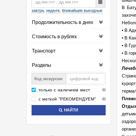
В Бат
завтра
,
неделя
,
ближайшие выходные
захоче
Продолжительность в днях
Неболь
• В Ад
Стоимость в рублях
• В Ка
• В Гу
Транспорт
• В го
Нескол
Разделы
Лечеб
Стран
Код экскурсии:
курор
только с наличием мест
термал
Пляжн
с меткой "РЕКОМЕНДУЕМ"
Отдых
НАЙТИ
детьм
оздор
органи