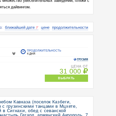
ь множество увеселительных заведений, пляжи с
яться дайвингом.
о:
ближайшей дате
цене
продолжительности
ПРОДОЛЖИТЕЛЬНОСТЬ
4 ДНЯ
ГРУЗИЯ
ЦЕНА ОТ
31 000
ВЫБРАТЬ
небом Кавказа (поселок Казбеги,
н с грузинскими танцами в Мцхете,
й в Сигнахи, обед с севанской
астырь Гегард, армянский Акрополь, 7