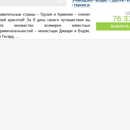
+
ЭЧМИАДЗИН
/
БОДБЕ
/
ГУДАУРИ
/
К
/
ТБИЛИСИ
Ц
ивительные страны – Грузия и Армения – пленят
76 
оей красотой! За 8 день своего путешествия вы
тите множество всемирно известных
ВЫБРАТЬ
римечательностей – монастыри Джвари и Бодбе,
 Гегард, ...