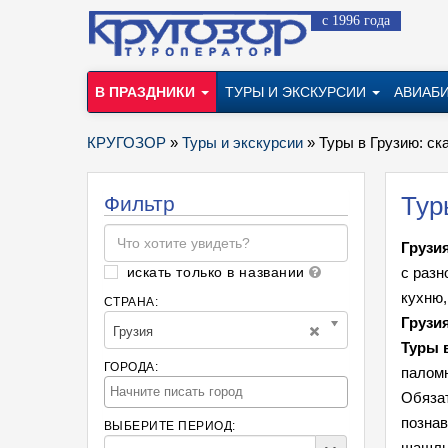
с 1996 года
В ПРАЗДНИКИ
ТУРЫ И ЭКСКУРСИИ
АВИАБ
КРУГОЗОР
»
Туры и экскурсии
» Туры в Грузию: ск
Тур
Фильтр
Грузи
искать только в названии
с раз
кухню,
СТРАНА:
Грузия
Грузия
Туры 
ГОРОДА:
паломн
Обяза
позна
ВЫБЕРИТЕ ПЕРИОД:
шашлык