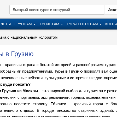
Искат
ИЛЕТЫ
ГРУППАМ
ТУРИСТАМ
ТУРАГЕНТСТВАМ
КОНТ
азка с национальным колоритом
ы в Грузию
я
– красивая страна с богатой историей и разнообразием турис
нообразными предпочтениями.
Туры в Грузию
позволят вам оце
 великолепные пейзажи, культурные и исторические достоприме
: куда поехать?
в Грузию из Москвы
– это широкий выбор для туристов с разн
ический, спортивный, экстремальный, горный, познавательный 
тельно посетите столицу. Тбилиси – красивый город с бог
вательного отдыха. В городе множество старинных зданий,
ами, приготовленными настоящими мастерами своего дела.