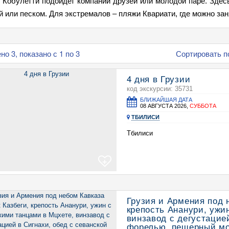
 Кобулетти подойдет компании друзей или молодой паре. Здес
й или песком. Для экстремалов – пляжи Квариати, где можно зан
о 3, показано с 1 по 3
Сортировать п
4 дня в Грузии
код экскурсии: 35731
БЛИЖАЙШАЯ ДАТА
08 АВГУСТА 2026,
СУББОТА
ТБИЛИСИ
Тбилиси
+
Грузия и Армения под 
крепость Ананури, ужи
винзавод с дегустацие
форелью, пещерный мон