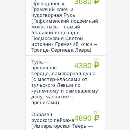
3680
Преподобных.
Гремячий ключ и
чудотворная Русь
(Гефсиманский подземный
монастырь – самый
большой водопад в
Подмосковье Святой
источник Гремячий ключ –
Троице-Сергиева Лавра)
Тула —
ОТ
4380
пряничное
сердце, самоварная душа
(с мастер-классами от
тульского Левши по
кузнечному и самоварному
делу, чаепитие с
пряниками)
Образец
ОТ
4890
русского пейзажа
(Императорская Тверь —