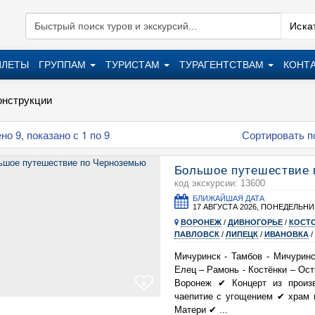
Искат
ИЛЕТЫ
ГРУППАМ
ТУРИСТАМ
ТУРАГЕНТСТВАМ
КОНТ
онструкции
о 9, показано с 1 по 9
Сортировать п
Большое путешествие 
код экскурсии: 13600
БЛИЖАЙШАЯ ДАТА
17 АВГУСТА 2026, ПОНЕДЕЛЬНИ
ВОРОНЕЖ
/
ДИВНОГОРЬЕ
/
КОСТ
ПАВЛОВСК
/
ЛИПЕЦК
/
ИВАНОВКА
/
Мичуринск - Тамбов - Мичуринс
Елец – Рамонь - Костёнки – Ост
+
Воронеж ✔ Концерт из произ
чаепитие с угощением ✔ храм 
Матери ✔ ...