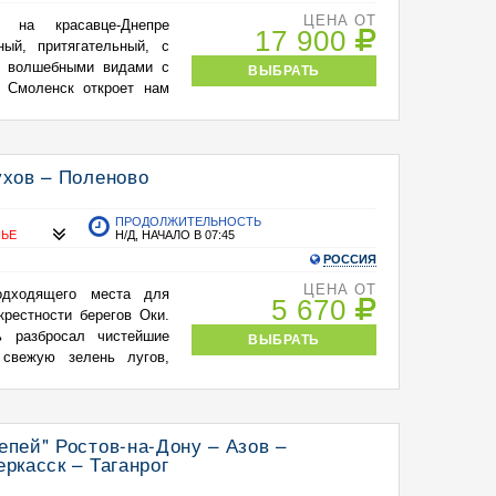
ЦЕНА ОТ
 на красавце-Днепре
17 900
ный, притягательный, с
и волшебными видами с
ВЫБРАТЬ
й Смоленск откроет нам
ухов – Поленово
ПРОДОЛЖИТЕЛЬНОСТЬ
НЬЕ
Н/Д, НАЧАЛО В 07:45
РОССИЯ
ЦЕНА ОТ
одходящего места для
5 670
крестности берегов Оки.
 разбросал чистейшие
ВЫБРАТЬ
 свежую зелень лугов,
епей" Ростов-на-Дону – Азов –
ркасск – Таганрог