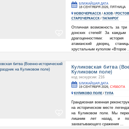
БЛИЖАЙШАЯ ДАТА
18 СЕНТЯБРЯ 2026, ПЯТНИЦА
НОВОЧЕРКАССК
/
АЗОВ
/
РОСТОВ
СТАРОЧЕРКАССК
/
ТАГАНРОГ
Отличная возможность за три
донских степей! За каждым 
+
драгоценностями: история 
атаманский дворец, стани
хрустальным куполом «Второе ..
Куликовская битва (Во
Куликовом поле)
код экскурсии: 216
БЛИЖАЙШАЯ ДАТА
19 СЕНТЯБРЯ 2026,
СУББОТА
КУЛИКОВО ПОЛЕ
/
ТУЛА
Грандиозная военная реконструк
на историческом месте легенд
+
на Куликовом поле. Мы пере
лишним лет назад, и пог
захватывающего сражения ...