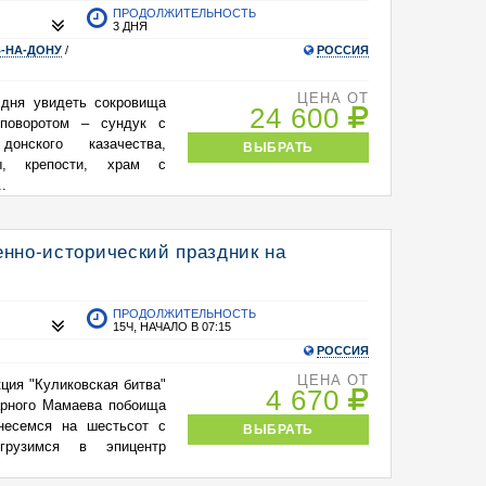
ПРОДОЛЖИТЕЛЬНОСТЬ
3 ДНЯ
-НА-ДОНУ
/
РОССИЯ
ЦЕНА ОТ
 дня увидеть сокровища
24 600
поворотом – сундук с
донского казачества,
ВЫБРАТЬ
цы, крепости, храм с
.
енно-исторический праздник на
ПРОДОЛЖИТЕЛЬНОСТЬ
15Ч, НАЧАЛО В 07:15
РОССИЯ
ЦЕНА ОТ
ция "Куликовская битва"
4 670
арного Мамаева побоища
несемся на шестьсот с
ВЫБРАТЬ
рузимся в эпицентр