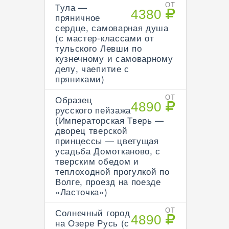
Тула —
ОТ
4380
пряничное
сердце, самоварная душа
(с мастер-классами от
тульского Левши по
кузнечному и самоварному
делу, чаепитие с
пряниками)
Образец
ОТ
4890
русского пейзажа
(Императорская Тверь —
дворец тверской
принцессы — цветущая
усадьба Домотканово, с
тверским обедом и
теплоходной прогулкой по
Волге, проезд на поезде
«Ласточка»)
Солнечный город
ОТ
4890
на Озере Русь (с