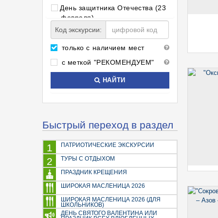
День защитника Отечества (23
февраля)
Код экскурсии:
Экскурсии на 8 марта
Светлая Пасха
только с наличием мест
Майские праздники
с меткой "РЕКОМЕНДУЕМ"
Праздник Троицы
Золотое кольцо
НАЙТИ
Сборные туры в Москву
Экскурсии по Москве
Мистика, тайны, загадки
Быстрый переход в раздел
Для школьников
Замки, крепости, дворцы
ПАТРИОТИЧЕСКИЕ ЭКСКУРСИИ
1
Новые экскурсии
ТУРЫ С ОТДЫХОМ
2
Это интересно детям
ПРАЗДНИК КРЕЩЕНИЯ
Экскурсионно-развлекательные
программы
ШИРОКАЯ МАСЛЕНИЦА 2026
Программы активного отдыха
ШИРОКАЯ МАСЛЕНИЦА 2026 (ДЛЯ
ШКОЛЬНИКОВ)
Москва космическая
ДЕНЬ СВЯТОГО ВАЛЕНТИНА ИЛИ