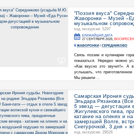
"Поэзия вкуса" Середн
Жаворонки – Музей «Ед
музыкальном сопровож
код экскурсии: 5297
БЛИЖАЙШАЯ ДАТА
27 СЕНТЯБРЯ 2026,
ВОСКРЕСЕ
ЖАВОРОНКИ
/
СЕРЕДНИКОВО
Связь поэзии и кулинарии гор
показаться. Нередко можно у
+
«Как вкусно это звучит!». А 
услышать, что приготовленное
Мы решили ...
Самарская Ирония суд
Эльдара Рязанова (Все
5 звезд — дегустации 
Жигулевского пива, пр
катание на оленях и н
замерзшей Волге, вст
Снегурочкой, 3 дня + ж
код экскурсии: 29526