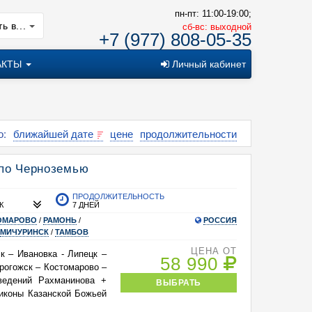
пн-пт: 11:00-19:00;
ь в...
cб-вс: выходной
+7 (977) 808-05-35
АКТЫ
Личный кабинет
о:
ближайшей дате
цене
продолжительности
по Черноземью
ПРОДОЛЖИТЕЛЬНОСТЬ
К
7 ДНЕЙ
ОМАРОВО
/
РАМОНЬ
/
РОССИЯ
МИЧУРИНСК
/
ТАМБОВ
ЦЕНА ОТ
к – Ивановка - Липецк –
58 990
рогожск – Костомарово –
ведений Рахманинова +
ВЫБРАТЬ
иконы Казанской Божьей