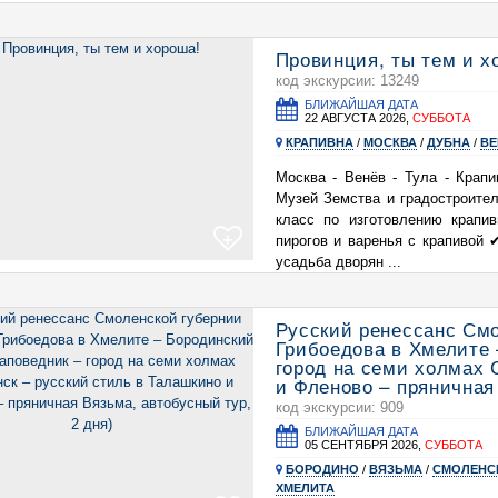
Провинция, ты тем и х
код экскурсии: 13249
БЛИЖАЙШАЯ ДАТА
22 АВГУСТА 2026,
СУББОТА
КРАПИВНА
/
МОСКВА
/
ДУБНА
/
ВЕ
Москва - Венёв - Тула - Крап
Музей Земства и градостроите
класс по изготовлению крапи
+
пирогов и варенья с крапивой
усадьба дворян ...
Русский ренессанс Смо
Грибоедова в Хмелите 
город на семи холмах 
и Фленово – пряничная
код экскурсии: 909
БЛИЖАЙШАЯ ДАТА
05 СЕНТЯБРЯ 2026,
СУББОТА
БОРОДИНО
/
ВЯЗЬМА
/
СМОЛЕНС
ХМЕЛИТА