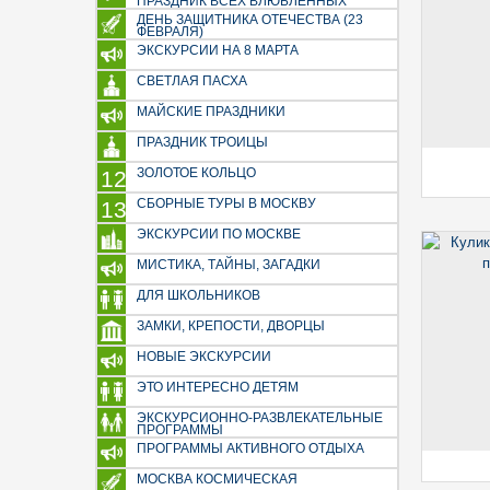
ПРАЗДНИК ВСЕХ ВЛЮБЛЕННЫХ
Пешеходные экскурсии
ДЕНЬ ЗАЩИТНИКА ОТЕЧЕСТВА (23
ФЕВРАЛЯ)
Экскурсии по будням
ЭКСКУРСИИ НА 8 МАРТА
Для детей и взрослых
СВЕТЛАЯ ПАСХА
Водная прогулка
МАЙСКИЕ ПРАЗДНИКИ
Летние экскурсии
ПРАЗДНИК ТРОИЦЫ
Событийные экскурсии
Экологические туры
ЗОЛОТОЕ КОЛЬЦО
12
В мире животных
СБОРНЫЕ ТУРЫ В МОСКВУ
13
Гастрономические туры
ЭКСКУРСИИ ПО МОСКВЕ
Народные промыслы
МИСТИКА, ТАЙНЫ, ЗАГАДКИ
Агротуризм
ДЛЯ ШКОЛЬНИКОВ
Религиозные экскурсии
ЗАМКИ, КРЕПОСТИ, ДВОРЦЫ
Художники, писатели, поэты,
НОВЫЕ ЭКСКУРСИИ
музыканты
Политики, государственные
ЭТО ИНТЕРЕСНО ДЕТЯМ
деятели
ЭКСКУРСИОННО-РАЗВЛЕКАТЕЛЬНЫЕ
ПРОГРАММЫ
Экскурсии на режимные
ПРОГРАММЫ АКТИВНОГО ОТДЫХА
объекты
МОСКВА КОСМИЧЕСКАЯ
Экскурсии на предприятия