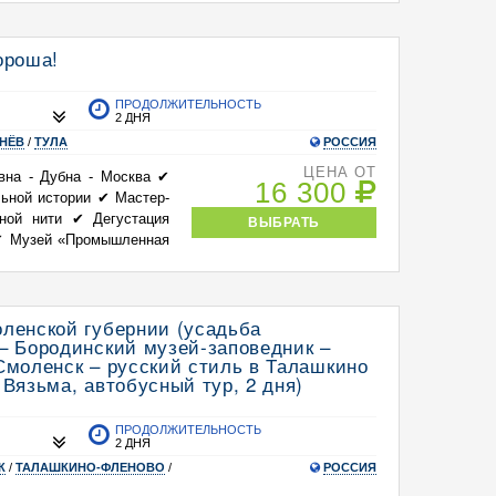
ороша!
ПРОДОЛЖИТЕЛЬНОСТЬ
2 ДНЯ
НЁВ
/
ТУЛА
РОССИЯ
ЦЕНА ОТ
ивна - Дубна - Москва ✔
16 300
льной истории ✔ Мастер-
вной нити ✔ Дегустация
ВЫБРАТЬ
 ✔ Музей «Промышленная
ленской губернии (усадьба
– Бородинский музей-заповедник –
Смоленск – русский стиль в Талашкино
 Вязьма, автобусный тур, 2 дня)
ПРОДОЛЖИТЕЛЬНОСТЬ
2 ДНЯ
К
/
ТАЛАШКИНО-ФЛЕНОВО
/
РОССИЯ