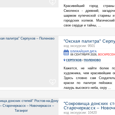
+
Красивейший город страны
Смоленск - древний, загадоч
шармом купеческой старины 
городских холмов. Магически
свое сердце и тайны, ...
"Окская палитра" Серп
код экскурсии: 9501
БЛИЖАЙШАЯ ДАТА
06 СЕНТЯБРЯ 2026,
ВОСКРЕСЕ
СЕРПУХОВ
/
ПОЛЕНОВО
Кажется, не найти более п
художника, чем красивейшие о
Здесь словно сам Создатель
+
краски по палитре пейзажа:
лазурь высокого неба, охру ...
"Сокровища донских ст
Старочеркасск – Новоче
код экскурсии: 10420