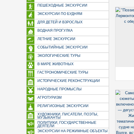
(производственный туризм)
ПЕШЕХОДНЫЕ ЭКСКУРСИИ
День России (12 июня)
ЭКСКУРСИИ ПО БУДНЯМ
Бородинское сражение
ДЛЯ ДЕТЕЙ И ВЗРОСЛЫХ
День народного единства (4
ВОДНАЯ ПРОГУЛКА
ноября)
ЛЕТНИЕ ЭКСКУРСИИ
Новый год и рождество 2026
СОБЫТИЙНЫЕ ЭКСКУРСИИ
Новогодние ёлки 2026
На фабрики ёлочных игрушек
ЭКОЛОГИЧЕСКИЕ ТУРЫ
Новогодние экскурсии и ёлки
В МИРЕ ЖИВОТНЫХ
2026 (для школьников)
ГАСТРОНОМИЧЕСКИЕ ТУРЫ
ИСТОРИЧЕСКИЕ РЕКОНСТРУКЦИИ
НАРОДНЫЕ ПРОМЫСЛЫ
АГРОТУРИЗМ
РЕЛИГИОЗНЫЕ ЭКСКУРСИИ
ХУДОЖНИКИ, ПИСАТЕЛИ, ПОЭТЫ,
МУЗЫКАНТЫ
ПОЛИТИКИ, ГОСУДАРСТВЕННЫЕ
ДЕЯТЕЛИ
ЭКСКУРСИИ НА РЕЖИМНЫЕ ОБЪЕКТЫ