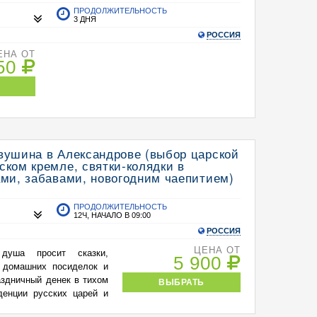
ПРОДОЛЖИТЕЛЬНОСТЬ
Е
3 ДНЯ
РОССИЯ
ЕНА ОТ
850
вушина в Александрове (выбор царской
ском кремле, святки-колядки в
ами, забавами, новогодним чаепитием)
ПРОДОЛЖИТЕЛЬНОСТЬ
12Ч, НАЧАЛО В 09:00
РОССИЯ
ЦЕНА ОТ
душа просит сказки,
5 900
х домашних посиделок и
аздничный денек в тихом
ВЫБРАТЬ
денции русских царей и