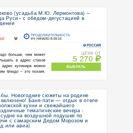
иково (усадьба М.Ю. Лермонтова) –
а Руси» с обедом-дегустацией в
дении
ПРОДОЛЖИТЕЛЬНОСТЬ
НЬЕ
6Ч, НАЧАЛО В 09:15
РОССИЯ
ЦЕНА ОТ
аздо больше, чем может
5 270
слышать в адрес стихов
в адрес кулинара можно
ВЫБРАТЬ
 им блюдо – это поэзия.
ьбы. Новогодние сюжеты на родине
 включено! Баня-пати — отдых в отеле
волжской кухни и свежайшего
аздничные тематические вечера -
а судне на воздушной подушке по
речи с самарским Дедом Морозом и
/д или авиа)