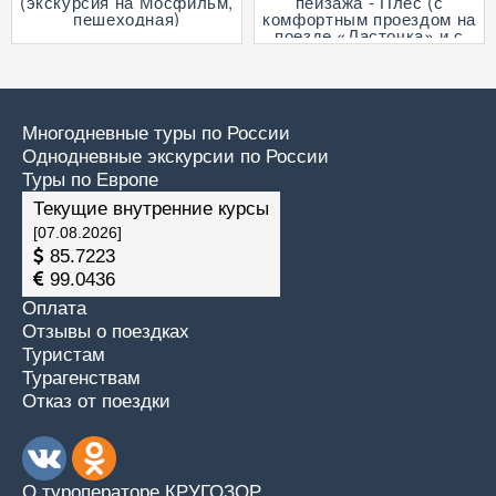
(экскурсия на Мосфильм,
пейзажа - Плес (с
пешеходная)
комфортным проездом на
поезде «Ласточка» и с
прогулкой на теплоходе
по Волге)
Многодневные туры по России
Однодневные экскурсии по России
Туры по Европе
Текущие внутренние курсы
[07.08.2026]
85.7223
99.0436
Оплата
Отзывы о поездках
Туристам
Турагенствам
Отказ от поездки
О туроператоре КРУГОЗОР