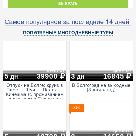
ВЫБРАТЬ
Самое популярное за последние 14 дней
ПОПУЛЯРНЫЕ МНОГОДНЕВНЫЕ ТУРЫ
ЦЕНА ОТ
ЦЕНА ОТ
5
39900
3
16845
дн
дн
Отпуск на Волге: круиз в
В Волгоград на выходные
Плес — Шуя — Палех —
(3 дня + ж/д)
Кинешма (с проживанием
и отдыхом в Спа-отеле
Волга, проезд на
Ласточке, 5 дней)
ХИТ
ЦЕНА ОТ
ЦЕНА ОТ