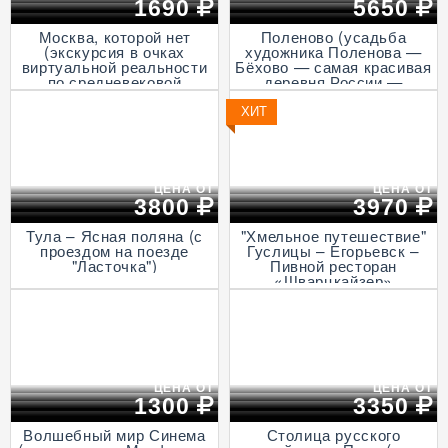
1690
5650
Москва, которой нет
Поленово (усадьба
(экскурсия в очках
художника Поленова —
виртуальной реальности
Бёхово — самая красивая
по средневековой
деревня России —
столице, пешеходная)
Итальянская ротонда в
Подмоклово, с прогулкой
ХИТ
на теплоходе по Оке)
ЦЕНА ОТ
ЦЕНА ОТ
3800
3970
Тула – Ясная поляна (с
"Хмельное путешествие"
проездом на поезде
Гуслицы – Егорьевск –
"Ласточка")
Пивной ресторан
«Шварцкайзер»
ЦЕНА ОТ
ЦЕНА ОТ
1300
3350
Волшебный мир Синема
Столица русского