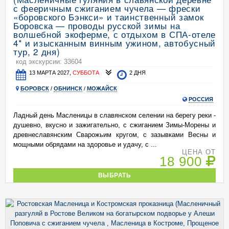
с фееричным сжиганием чучела — фрески
«боровского Бэнкси» и таинственный замок
Боровска — проводы русской зимы на
волшебной экоферме, с отдыхом в СПА-отеле
4* и изысканным винным ужином, автобусный
тур, 2 дня)
код экскурсии: 33604
13 МАРТА 2027,
СУББОТА
2 ДНЯ
БОРОВСК
/
ОБНИНСК
/
МОЖАЙСК
РОССИЯ
Ладный день Масленицы в славянском селении на берегу реки -
душевно, вкусно и зажигательно, с сжиганием Зимы-Морены и
древнеславянским Сварожьим кругом, с зазывками Весны и
мощными обрядами на здоровье и удачу, с ...
ЦЕНА ОТ
18 900
ВЫБРАТЬ