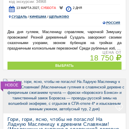
код экскурсии: 34968
13 МАРТА 2027,
СУББОТА
2 ДНЯ
СУЗДАЛЬ
/
КИНЕШМА
/
ЩЕЛЫКОВО
РОССИЯ
Два дня гуляем, Масленицу справляем, чарочкой Зимушку
провожаем! Резной деревянный Суздаль заворожит своими
сказочными узорами, звоном бубенцов на тройках да
праздничным колокольным перезвоном! Среди рубленых изб, ...
ЦЕНА ОТ
18 750
ВЫБРАТЬ
НОВОЕ
+
Гори, гори, ясно, чтобы не погасло! На
Ладную Масленицу к древним Славянам!
(Масленичные гуляния в славянской деревне