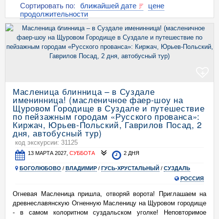
Сортировать по:
ближайшей дате
цене
продолжительности
+
Масленица блинница – в Суздале
именинница! (масленичное фаер-шоу на
Щуровом Городище в Суздале и путешествие
по пейзажным городам «Русского прованса»:
Киржач, Юрьев-Польский, Гаврилов Посад, 2
дня, автобусный тур)
код экскурсии: 31125
13 МАРТА 2027,
СУББОТА
2 ДНЯ
БОГОЛЮБОВО
/
ВЛАДИМИР
/
ГУСЬ-ХРУСТАЛЬНЫЙ
/
СУЗДАЛЬ
РОССИЯ
Огневая Масленица пришла, отворяй ворота! Приглашаем на
древнеславянскую Огненную Масленицу на Щуровом городище
- в самом колоритном суздальском уголке! Неповторимое