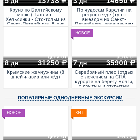
5
13738
3
14650
дн
дн
Круиз по Балтийскому
По чудесам Карелии на
морю ( Таллин -
ретропоезде (тур с
Хельсинки - Стокгольм из
выездом из Санкт-
Санкт-Петербурга, 5 дня
Петербурга, посещением
+ ж/д)
музея живой истории и
деревни викингов -
НОВОЕ
"Бастiонъ", экскурсией в
горный парк «Рускеала»
и к водопадам
Ахвенкоски, 3 дня + ж/д,
апрель - октябрь)
ЦЕНА ОТ
ЦЕНА ОТ
8
31250
7
35900
дн
дн
Крымские жемчужины (8
Серебряный плес (отдых
дней + авиа или ж/д)
с лечением на СПА-
курорте на берегу Волги,
с крытым и открытым
бассейнами и
анимационными
ПОПУЛЯРНЫЕ ОДНОДНЕВНЫЕ ЭКСКУРСИИ
программами, 7 дней + ж/
д)
НОВОЕ
ХИТ
ЦЕНА ОТ
ЦЕНА ОТ