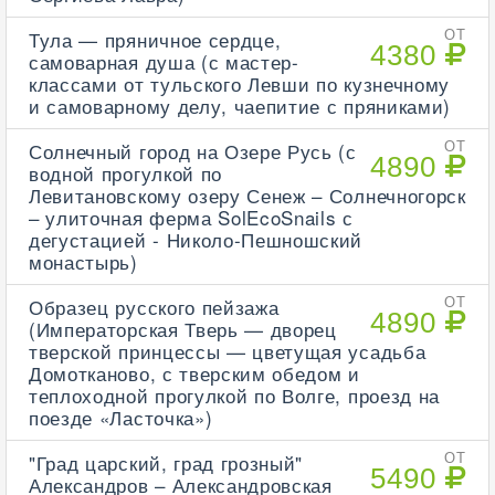
Тула — пряничное сердце,
ОТ
4380
самоварная душа (с мастер-
классами от тульского Левши по кузнечному
и самоварному делу, чаепитие с пряниками)
Солнечный город на Озере Русь (с
ОТ
4890
водной прогулкой по
Левитановскому озеру Сенеж – Солнечногорск
– улиточная ферма SolEcoSnails с
дегустацией - Николо-Пешношский
монастырь)
Образец русского пейзажа
ОТ
4890
(Императорская Тверь — дворец
тверской принцессы — цветущая усадьба
Домотканово, с тверским обедом и
теплоходной прогулкой по Волге, проезд на
поезде «Ласточка»)
"Град царский, град грозный"
ОТ
5490
Александров – Александровская