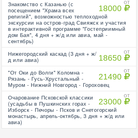
Знакомство с Казанью (с
ОТ
18000
посещением "Храма всех
религий", возможностью теплоходной
экскурсии на остров-град Свияжск и участия
в интерактивной программе "Гостеприимный
дом Бая", 4 дня + ж/д или авиа, май -
сентябрь)
Нижегородский каскад (3 дня + ж/
ОТ
18650
д или авиа)
"От Оки до Волги" Коломна -
ОТ
21490
Рязань - Гусь-Хрустальный -
Муром - Нижний Новгород - Гороховец
Очарование Псковской классики
ОТ
23000
(усадьбы в Пушкинских горах -
Изборск - Печоры - Псков и Снетогорский
монастырь, апрель-октябрь, 3 дня + ж/д или
авиа)