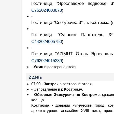
Гостиница "Ярославское подворье 
С762024003873
)
-
Гостиница "Снегурочка 3*", г. Кострома
(
-
Гостиница "Сусанин Парк-отель 3
С442024005750
)
-
Гостиница "AZIMUT Отель Ярославль
С762024015289
)
-
Ужин
в ресторане отеля.
2 день
07:00 -
Завтрак
в ресторане отеля.
- Отправление в
г. Кострому
.
-
Обзорная Экскурсия по Костроме,
красив
кольца.
Кострома
- древний купеческий город, ко
архитектурного ансамбля XVIII века, при