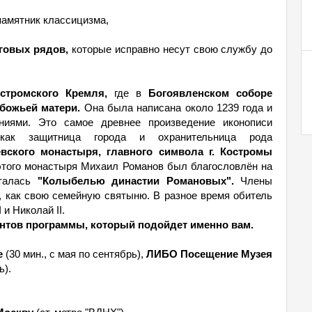
амятник классицизма,
говых рядов,
которые исправно несут свою службу до
стромского Кремля,
где в
Богоявленском соборе
божьей матери.
Она была написана около 1239 года и
ниями. Это самое древнее произведение иконописи
 как защитница города и охранительница рода
вского монастыря, главного символа г. Костромы
 этого монастыря Михаил Романов был благословлён на
италась
"Колыбелью династии Романовых".
Члены
 как свою семейную святыню. В разное время обитель
 и Николай II.
нтов программы, который подойдет именно вам.
е
(30 мин., с мая по сентябрь),
ЛИБО Посещение Музея
ь).