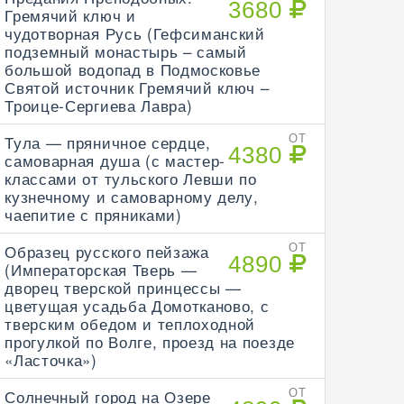
3680
Гремячий ключ и
чудотворная Русь (Гефсиманский
подземный монастырь – самый
большой водопад в Подмосковье
Святой источник Гремячий ключ –
Троице-Сергиева Лавра)
Тула — пряничное сердце,
ОТ
4380
самоварная душа (с мастер-
классами от тульского Левши по
кузнечному и самоварному делу,
чаепитие с пряниками)
Образец русского пейзажа
ОТ
4890
(Императорская Тверь —
дворец тверской принцессы —
цветущая усадьба Домотканово, с
тверским обедом и теплоходной
прогулкой по Волге, проезд на поезде
«Ласточка»)
Солнечный город на Озере
ОТ