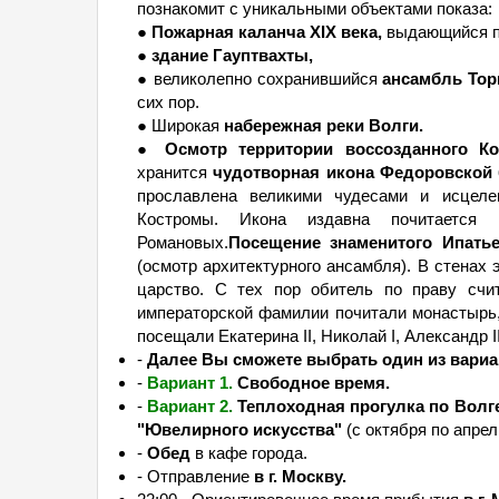
познакомит с уникальными объектами показа:
●
Пожарная каланча XIX века,
выдающийся п
●
здание Гауптвахты,
● великолепно сохранившийся
ансамбль Тор
сих пор.
● Широкая
набережная реки Волги.
●
Осмотр территории воссозданного Ко
хранится
чудотворная икона Федоровской 
прославлена великими чудесами и исцеле
Костромы. Икона издавна почитается
Романовых.
Посещение знаменитого Ипатье
(осмотр архитектурного ансамбля). В стенах
царство. С тех пор обитель по праву сч
императорской фамилии почитали монастырь,
посещали Екатерина II, Николай I, Александр II
-
Далее Вы сможете выбрать один из вариа
-
Вариант 1.
Свободное время.
-
Вариант 2.
Теплоходная прогулка по Волг
"Ювелирного искусства"
(с октября по апрел
-
Обед
в кафе города.
- Отправление
в г. Москву.