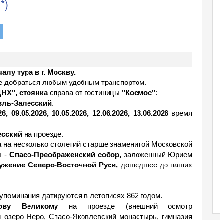
*)
лу тура в г. Москву.
те добраться любым удобным транспортом.
ДНХ", стоянка
справа от гостиницы
"Космос"
:
авль-Залесский
.
26, 09.05.2026, 10.05.2026, 12.06.2026, 13.06.2026
время
есский
на проезде.
 на несколько столетий старше знаменитой Московской
ы -
Спасо-Преображенский собор,
заложенный Юрием
ужение Северо-Восточной Руси,
дошедшее до наших
 упоминания датируются в летописях 862 годом.
ову Великому
на проезде (внешний осмотр
и озеро Неро, Спасо-Яковлевский монастырь, гимназия