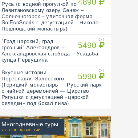
4890
Русь (с водной прогулкой по
Левитановскому озеру Сенеж –
Солнечногорск – улиточная ферма
SolEcoSnails с дегустацией - Николо-
Пешношский монастырь)
"Град царский, град
ОТ
5490
грозный" Александров –
Александровская слобода – Усадьба
купца Первушина
Вкусные истории
ОТ
5990
Переславля-Залесского
(Горицкий монастырь — Русский парк
с чайной церемонией — Царство
Ряпушки с дегустацией «царской
селедки» под бокал пива)
Многодневные туры
>3500 ПРЕДЛОЖЕНИЙ