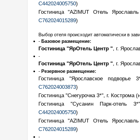
С442024005750
)
Гостиница "AZIMUT Отель Ярославль
С762024015289
)
Выбор отеля происходит автоматически в зави
-
Базовое размещение:
Гостиница "ЯрОтель Центр "
, г. Яросл
-
Гостиница "ЯрОтель Центр "
, г. Яросл
-
Резервное размещение:
Гостиница "Ярославское подворье 
С762024003873
)
Гостиница "Снегурочка 3*", г. Кострома
(
Гостиница "Сусанин Парк-отель 3
С442024005750
)
Гостиница "AZIMUT Отель Ярославль
С762024015289
)
-