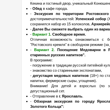
Кекина и гостиный двор, уникальный Конюшенн
-
Обед
в кафе города.
-
Экскурсия по территории Ростовского
достопримечательностей:
Успенский собор
(X
сохранился набор из 15 колоколов,
Архиерейс
-
Далее Вы сможете выбрать один из вариа
-
Вариант 1.
Свободное время.
Отличная возможность ознакомиться с б
"Ростовского кремля" в свободном режиме (за
-
Вариант 2.
Посещение Медоварни в Ро
старинных русских напитков".
В программе:
- погружение в традиции русской питейной кул
- знакомство со старинными экспонатами,
-
дегустация медовых напитков
(18+) по ст
напитки, фермерские сыры, угощения).
Внимание! Для детей и взрослых (по за
дегустационный сет.
- Отправление в
г. Ярославль
.
-
Обзорная экскурсия по городу Яросл
Золотого Кольца":