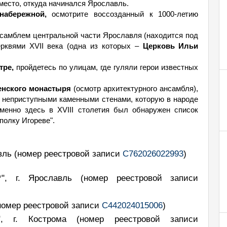
место, откуда начинался Ярославль.
набережной,
осмотрите воссозданный к 1000-летию
самблем центральной части Ярославля (находится под
квями XVII века (одна из которых –
Церковь Ильи
тре,
пройдетесь по улицам, где гуляли герои известных
енского монастыря
(осмотр архитектурного ансамбля),
с неприступными каменными стенами, которую в народе
менно здесь в XVIII столетия был обнаружен список
полку Игореве".
авль
(номер реестровой записи
С762026022993
)
3*", г. Ярославль
(номер реестровой записи
номер реестровой записи
С442024015006
)
*", г. Кострома
(номер реестровой записи