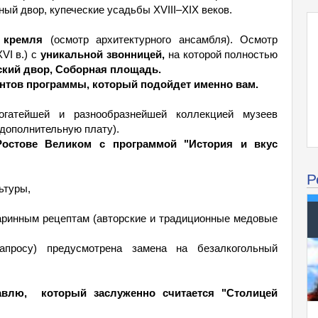
ый двор, купеческие усадьбы XVIII–XIX веков.
 кремля
(осмотр архитектурного ансамбля). Осмотр
VI в.) с
уникальной звонницей,
на которой полностью
кий двор, Соборная площадь.
нтов программы, который подойдет именно вам.
огатейшей и разнообразнейшей коллекцией музеев
 дополнительную плату).
стове Великом с программой "История и вкус
Р
ьтуры,
аринным рецептам (авторские и традиционные медовые
просу) предусмотрена замена на безалкогольный
авлю, который заслуженно считается "Столицей