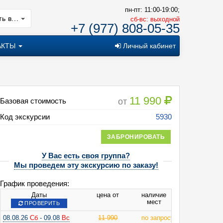
пн-пт: 11:00-19:00;
ь в...
cб-вс: выходной
+7 (977) 808-05-35
АКТЫ
Личный кабинет
11 990
от
Базовая стоимость
Код экскурсии
5930
ЗАБРОНИРОВАТЬ
егендарная Русь (отель 3*)
У Вас есть своя группа?
Мы проведем эту экскурсию по заказу!
График проведения:
Даты
цена от
наличие
мест
ПРОВЕРИТЬ
08.08.26
Сб
- 09.08
Вс
11 990
по запросу