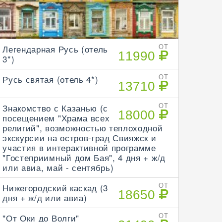
Легендарная Русь (отель
ОТ
11990
3*)
Русь святая (отель 4*)
ОТ
13710
Знакомство с Казанью (с
ОТ
18000
посещением "Храма всех
религий", возможностью теплоходной
экскурсии на остров-град Свияжск и
участия в интерактивной программе
"Гостеприимный дом Бая", 4 дня + ж/д
или авиа, май - сентябрь)
Нижегородский каскад (3
ОТ
18650
дня + ж/д или авиа)
"От Оки до Волги"
ОТ