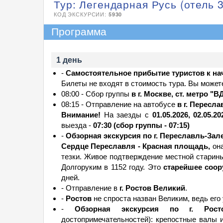
Тур: Легендарная Русь (отель 3
КОД ЭКСКУРСИИ:
5930
Программа
1 день
-
Самостоятельное прибытие туристов к нача
Билеты не входят в стоимость тура. Вы може
08:00 - Сбор группы
в г. Москве, ст. метро "В
08:15 - Отправление на автобусе
в г. Пересл
Внимание!
На заезды с
01.05.2026, 02.05.20
выезда -
07:30 (сбор группы - 07:15)
-
Обзорная экскурсия по г. Переславль-Зал
Сердце Переславля - Красная площадь,
она
тезки. Живое подтверждение местной старин
Долгоруким в 1152 году. Это
старейшее соор
дней.
- Отправление в
г. Ростов Великий
.
-
Ростов
не спроста назван Великим, ведь его
-
Обзорная экскурсия по г. Рост
достопримечательностей): крепостные валы 