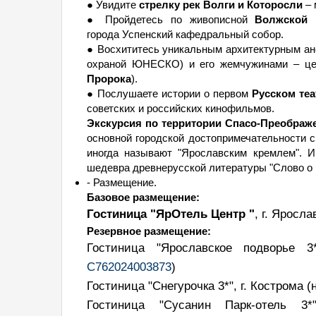
● Увидите
стрелку рек Волги и Которосли
– 
● Пройдетесь по живописной
Волжской 
города Успенский кафедральный собор.
● Восхититесь уникальным архитектурным ан
охраной ЮНЕСКО) и его жемчужинами – цер
Пророка
).
● Послушаете истории о первом
Русском теа
советских и российских кинофильмов.
Экскурсия по территории Спасо-Преображ
основной городской достопримечательности 
иногда называют "Ярославским кремлем". И
шедевра древнерусской литературы "Слово о 
- Размещение.
Базовое размещение:
Гостиница "ЯрОтель Центр "
, г. Яросл
Резервное размещение:
Гостиница "Ярославское подворье 
С762024003873
)
Гостиница "Снегурочка 3*", г. Кострома
(
Гостиница "Сусанин Парк-отель 3