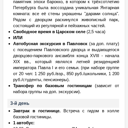
памятник эпохи барокко, в котором к трёхсотлетию
Петербурга была воссоздана уникальная Янтарная
комната: все её стены украшены "дарами солнца".
Рядом с дворцом раскинулся живописный парк,
состоящий из регулярной и пейзажных частей.
Свободное время в Царском селе
(2,5 часа)
ИЛИ
Автобусная экскурсия в Павловск
(за доп. плату)
с посещением Павловского дворца и выдающегося
дворцово-паркового ансамбля конца XVIII - начала
XIX вв., который являлся летней резиденцией
императора Павла I и его семьи. (при наборе группе
от 20 чел: 1 250 руб./взр., 850 руб./школьники, 1 200
руб./студенты, пенсионеры).
Трансфер по базовым гостиницам
(зависит от
набора группы на доп. экскурсии).
3-й день
Завтрак в гостинице.
Встреча с гидом в холле
базовой гостиницы.
1 автобус: