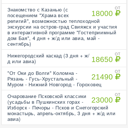
Знакомство с Казанью (с
ОТ
18000
посещением "Храма всех
религий", возможностью теплоходной
экскурсии на остров-град Свияжск и участия
в интерактивной программе "Гостеприимный
дом Бая", 4 дня + ж/д или авиа, май -
сентябрь)
Нижегородский каскад (3 дня + ж/
ОТ
18650
д или авиа)
"От Оки до Волги" Коломна -
ОТ
21490
Рязань - Гусь-Хрустальный -
Муром - Нижний Новгород - Гороховец
Очарование Псковской классики
ОТ
23000
(усадьбы в Пушкинских горах -
Изборск - Печоры - Псков и Снетогорский
монастырь, апрель-октябрь, 3 дня + ж/д или
авиа)