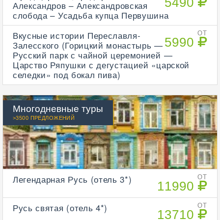
5490
Александров – Александровская
слобода – Усадьба купца Первушина
Вкусные истории Переславля-
ОТ
5990
Залесского (Горицкий монастырь —
Русский парк с чайной церемонией —
Царство Ряпушки с дегустацией «царской
селедки» под бокал пива)
Многодневные туры
>3500 ПРЕДЛОЖЕНИЙ
Легендарная Русь (отель 3*)
ОТ
11990
Русь святая (отель 4*)
ОТ
13710