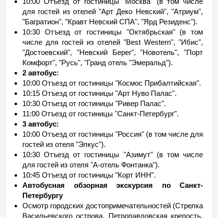
10:00 Отъезд от гостиницы "Москва" (в том числе
для гостей из отелей "Арт Деко Невский", "Атриум",
"Багратион", "Кравт Невский СПА", "Ярд Резиденс").
10:30 Отъезд от гостиницы "Октябрьская" (в том
числе для гостей из отелей "Best Western", "Ибис",
"Достоевский", "Невский Берег", "Новотель", "Порт
Комфорт", "Русь", "Гранд отель "Эмеральд").
2 автобус:
10:00 Отъезд от гостиницы "Космос Прибалтийская".
10:15 Отъезд от гостиницы "Арт Нуво Палас".
10:30 Отъезд от гостиницы "Ривер Палас".
11:00 Отъезд от гостиницы "Санкт-Петербург".
3 автобус:
10:00 Отъезд от гостиницы "Россия" (в том числе для
гостей из отеля "Элкус").
10:30 Отъезд от гостиницы "Азимут" (в том числе
для гостей из отеля "А-отель Фонтанка").
10:45 Отъезд от гостиницы "Корт ИНН".
Автобусная обзорная экскурсия по Санкт-
Петербургу
Осмотр городских достопримечательностей (Стрелка
Васильевского острова, Петропавловская крепость,