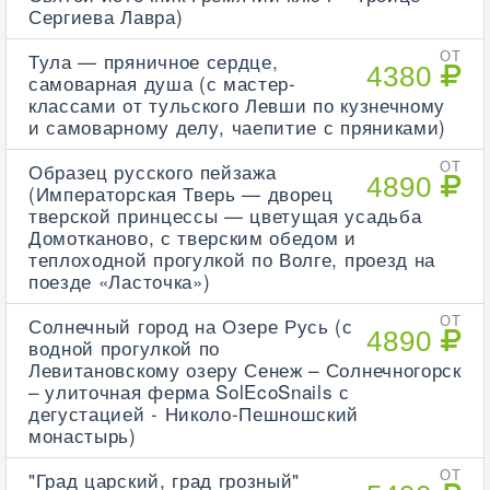
Сергиева Лавра)
Тула — пряничное сердце,
ОТ
4380
самоварная душа (с мастер-
классами от тульского Левши по кузнечному
и самоварному делу, чаепитие с пряниками)
Образец русского пейзажа
ОТ
4890
(Императорская Тверь — дворец
тверской принцессы — цветущая усадьба
Домотканово, с тверским обедом и
теплоходной прогулкой по Волге, проезд на
поезде «Ласточка»)
Солнечный город на Озере Русь (с
ОТ
4890
водной прогулкой по
Левитановскому озеру Сенеж – Солнечногорск
– улиточная ферма SolEcoSnails с
дегустацией - Николо-Пешношский
монастырь)
"Град царский, град грозный"
ОТ