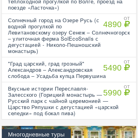
теплоходной прогулкой по Волге, проезд на
поезде «Ласточка»)
Солнечный город на Озере Русь (с
ОТ
4890
водной прогулкой по
Левитановскому озеру Сенеж – Солнечногорск
– улиточная ферма SolEcoSnails с
дегустацией - Николо-Пешношский
монастырь)
"Град царский, град грозный"
ОТ
5490
Александров – Александровская
слобода – Усадьба купца Первушина
Вкусные истории Переславля-
ОТ
5990
Залесского (Горицкий монастырь —
Русский парк с чайной церемонией —
Царство Ряпушки с дегустацией «царской
селедки» под бокал пива)
Многодневные туры