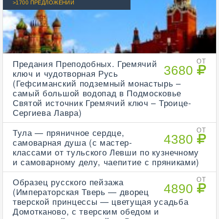
>1700 ПРЕДЛОЖЕНИЙ
Предания Преподобных. Гремячий
ОТ
3680
ключ и чудотворная Русь
(Гефсиманский подземный монастырь –
самый большой водопад в Подмосковье
Святой источник Гремячий ключ – Троице-
Сергиева Лавра)
Тула — пряничное сердце,
ОТ
4380
самоварная душа (с мастер-
классами от тульского Левши по кузнечному
и самоварному делу, чаепитие с пряниками)
Образец русского пейзажа
ОТ
4890
(Императорская Тверь — дворец
тверской принцессы — цветущая усадьба
Домотканово, с тверским обедом и