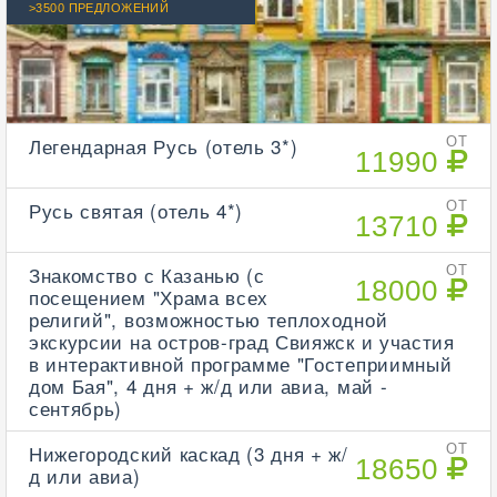
>3500 ПРЕДЛОЖЕНИЙ
Легендарная Русь (отель 3*)
ОТ
11990
Русь святая (отель 4*)
ОТ
13710
Знакомство с Казанью (с
ОТ
18000
посещением "Храма всех
религий", возможностью теплоходной
экскурсии на остров-град Свияжск и участия
в интерактивной программе "Гостеприимный
дом Бая", 4 дня + ж/д или авиа, май -
сентябрь)
Нижегородский каскад (3 дня + ж/
ОТ
18650
д или авиа)