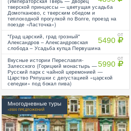
(Императорская Тверь — дворец
тверской принцессы — цветущая усадьба
Домотканово, с тверским обедом и
теплоходной прогулкой по Волге, проезд на
поезде «Ласточка»)
"Град царский, град грозный"
ОТ
5490
Александров – Александровская
слобода – Усадьба купца Первушина
Вкусные истории Переславля-
ОТ
5990
Залесского (Горицкий монастырь —
Русский парк с чайной церемонией —
Царство Ряпушки с дегустацией «царской
селедки» под бокал пива)
Многодневные туры
>3500 ПРЕДЛОЖЕНИЙ