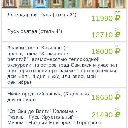
Легендарная Русь (отель 3*)
ОТ
11990
Русь святая (отель 4*)
ОТ
13710
Знакомство с Казанью (с
ОТ
18000
посещением "Храма всех
религий", возможностью теплоходной
экскурсии на остров-град Свияжск и участия
в интерактивной программе "Гостеприимный
дом Бая", 4 дня + ж/д или авиа, май -
сентябрь)
Нижегородский каскад (3 дня + ж/
ОТ
18650
д или авиа)
"От Оки до Волги" Коломна -
ОТ
21490
Рязань - Гусь-Хрустальный -
Муром - Нижний Новгород - Гороховец