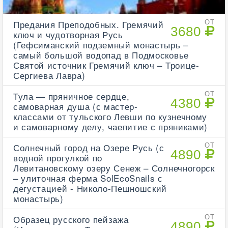
Предания Преподобных. Гремячий
ОТ
3680
ключ и чудотворная Русь
(Гефсиманский подземный монастырь –
самый большой водопад в Подмосковье
Святой источник Гремячий ключ – Троице-
Сергиева Лавра)
Тула — пряничное сердце,
ОТ
4380
самоварная душа (с мастер-
классами от тульского Левши по кузнечному
и самоварному делу, чаепитие с пряниками)
Солнечный город на Озере Русь (с
ОТ
4890
водной прогулкой по
Левитановскому озеру Сенеж – Солнечногорск
– улиточная ферма SolEcoSnails с
дегустацией - Николо-Пешношский
монастырь)
Образец русского пейзажа
ОТ
4890