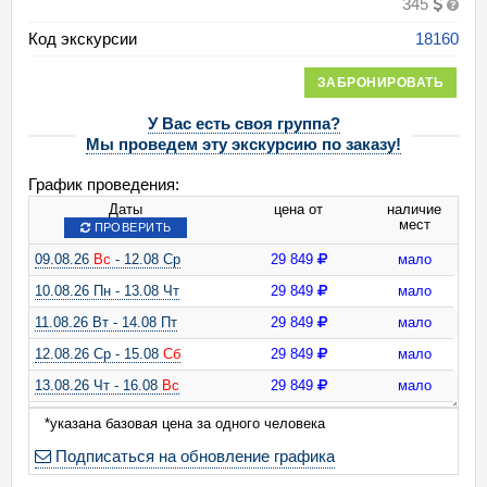
345
Код экскурсии
18160
ЗАБРОНИРОВАТЬ
У Вас есть своя группа?
Мы проведем эту экскурсию по заказу!
График проведения:
Даты
цена от
наличие
мест
ПРОВЕРИТЬ
09.08.26
Вс
- 12.08 Ср
29 849
мало
10.08.26 Пн - 13.08 Чт
29 849
мало
11.08.26 Вт - 14.08 Пт
29 849
мало
12.08.26 Ср - 15.08
Сб
29 849
мало
13.08.26 Чт - 16.08
Вс
29 849
мало
14.08.26 Пт - 17.08 Пн
29 849
мало
*указана базовая цена за одного человека
15.08.26
Сб
- 18.08 Вт
29 849
мало
Подписаться на обновление графика
16.08.26
Вс
- 19.08 Ср
29 849
мало