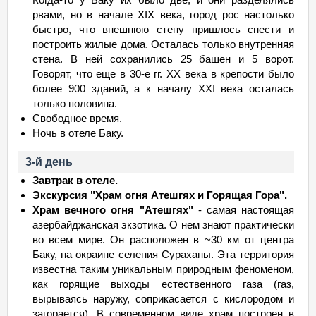
11.12.26 Пт - 14.12 Пн
29 849
мало
рвами, но в начале XIX века, город рос настолько
быстро, что внешнюю стену пришлось снести и
12.12.26
Сб
- 15.12 Вт
29 849
мало
построить жилые дома. Осталась только внутренняя
13.12.26
Вс
- 16.12 Ср
29 849
мало
стена. В ней сохранились 25 башен и 5 ворот.
Говорят, что еще в 30-е гг. ХХ века в крепости было
14.12.26 Пн - 17.12 Чт
29 849
мало
более 900 зданий, а к началу XXI века осталась
15.12.26 Вт - 18.12 Пт
29 849
мало
только половина.
16.12.26 Ср - 19.12
Сб
29 849
мало
Свободное время.
Ночь в отеле Баку.
17.12.26 Чт - 20.12
Вс
29 849
мало
18.12.26 Пт - 21.12 Пн
29 849
мало
3-й день
19.12.26
Сб
- 22.12 Вт
29 849
мало
Завтрак в отеле.
Экскурсия "Храм огня Атешгях и Горящая Гора".
20.12.26
Вс
- 23.12 Ср
29 849
мало
Храм вечного огня "Атешгях"
- самая настоящая
21.12.26 Пн - 24.12 Чт
29 849
мало
азербайджанская экзотика. О нем знают практически
22.12.26 Вт - 25.12 Пт
29 849
мало
во всем мире. Он расположен в ~30 км от центра
Баку, на окраине селения Сураханы. Эта территория
23.12.26 Ср - 26.12
Сб
29 849
мало
известна таким уникальным природным феноменом,
24.12.26 Чт - 27.12
Вс
29 849
мало
как горящие выходы естественного газа (газ,
вырываясь наружу, соприкасается с кислородом и
25.12.26 Пт - 28.12 Пн
29 849
мало
загорается). В современном виде храм построен в