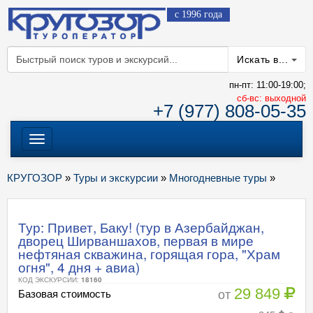
с 1996 года
Искать в...
пн-пт: 11:00-19:00;
cб-вс: выходной
+7 (977) 808-05-35
Меню
КРУГОЗОР
»
Туры и экскурсии
»
Многодневные туры
»
Тур: Привет, Баку! (тур в Азербайджан,
дворец Ширваншахов, первая в мире
нефтяная скважина, горящая гора, "Храм
огня", 4 дня + авиа)
КОД ЭКСКУРСИИ:
18160
29 849
от
Базовая стоимость