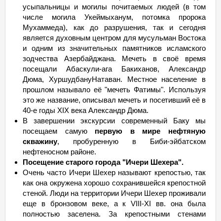
усыпальницы и могилы почитаемых людей (в том
10.11.26 Вт - 13.11 Пт
29 849
мало
числе могила Укеймыханум, потомка пророка
11.11.26 Ср - 14.11
Сб
29 849
мало
Мухаммеда), как до разрушения, так и сегодня
12.11.26 Чт - 15.11
Вс
29 849
мало
является духовным центром для мусульман Востока
и одним из значительных памятников исламского
13.11.26 Пт - 16.11 Пн
29 849
мало
зодчества Азербайджана. Мечеть в своё время
14.11.26
Сб
- 17.11 Вт
29 849
мало
посещали Абаскули-ага Бакиханов, Александр
Дюма, ХуршудбануНатаван. Местное население в
15.11.26
Вс
- 18.11 Ср
29 849
мало
прошлом называло её "мечеть Фатимы". Используя
16.11.26 Пн - 19.11 Чт
29 849
мало
это же название, описывал мечеть и посетивший её в
17.11.26 Вт - 20.11 Пт
29 849
мало
40-е годы XIX века Александр Дюма.
В завершении экскурсии современный Баку мы
18.11.26 Ср - 21.11
Сб
29 849
мало
посещаем самую
первую в мире нефтяную
19.11.26 Чт - 22.11
Вс
29 849
мало
скважину
, пробуренную в Биби-эйбатском
20.11.26 Пт - 23.11 Пн
29 849
мало
нефтеносном районе.
Посещение старого города "Ичери Шехера".
21.11.26
Сб
- 24.11 Вт
29 849
мало
Очень часто Ичери Шехер называют крепостью, так
22.11.26
Вс
- 25.11 Ср
29 849
мало
как она окружена хорошо сохранившейся крепостной
стеной. Люди на территории Ичери Шехер проживали
23.11.26 Пн - 26.11 Чт
29 849
мало
еще в бронзовом веке, а к VIII-XI вв. она была
24.11.26 Вт - 27.11 Пт
29 849
мало
полностью заселена. За крепостными стенами