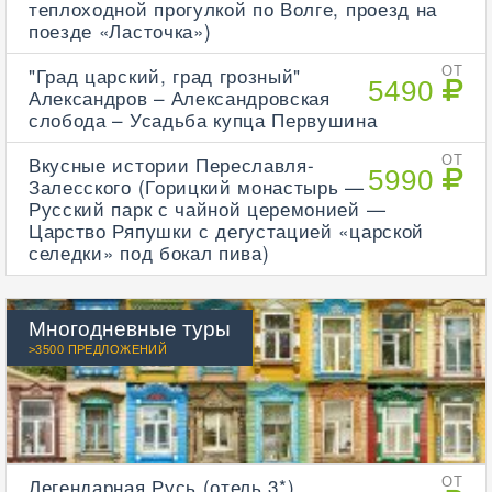
теплоходной прогулкой по Волге, проезд на
поезде «Ласточка»)
"Град царский, град грозный"
ОТ
5490
Александров – Александровская
слобода – Усадьба купца Первушина
Вкусные истории Переславля-
ОТ
5990
Залесского (Горицкий монастырь —
Русский парк с чайной церемонией —
Царство Ряпушки с дегустацией «царской
селедки» под бокал пива)
Многодневные туры
>3500 ПРЕДЛОЖЕНИЙ
Легендарная Русь (отель 3*)
ОТ