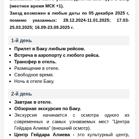
(местное время МСК +1).
17.09.26 Чт - 20.09
Вс
29 849
мало
Заезд возможен в любые даты по 05 декабря 2025 г,
18.09.26 Пт - 21.09 Пн
29 849
мало
помимо указанных: 28.12.2024-11.01.2025; 17.03-
19.09.26
Сб
- 22.09 Вт
29 849
мало
25.03.2025; 16.09-23.09.2025 г.
20.09.26
Вс
- 23.09 Ср
29 849
мало
1-й день
29.09.26 Вт - 02.10 Пт
29 849
мало
Прилет в Баку любым рейсом.
30.09.26 Ср - 03.10
Сб
29 849
мало
Встреча в аэропорту с любого рейса.
Трансфер в отель.
01.10.26 Чт - 04.10
Вс
29 849
мало
Размещение в отеле.
02.10.26 Пт - 05.10 Пн
29 849
мало
Свободное время.
03.10.26
Сб
- 06.10 Вт
29 849
мало
Ночь в отеле Баку.
04.10.26
Вс
- 07.10 Ср
29 849
мало
2-й день
05.10.26 Пн - 08.10 Чт
29 849
мало
Завтрак в отеле.
06.10.26 Вт - 09.10 Пт
29 849
мало
Обзорная экскурсия по Баку.
Экскурсия начинается с осмотра одного из
07.10.26 Ср - 10.10
Сб
29 849
мало
современных и самых узнаваемых мест "Центра
08.10.26 Чт - 11.10
Вс
29 849
мало
Гейдара Алиева" (внешний осмотр).
09.10.26 Пт - 12.10 Пн
29 849
мало
Центр Гейдара Алиева -
это культурный центр,