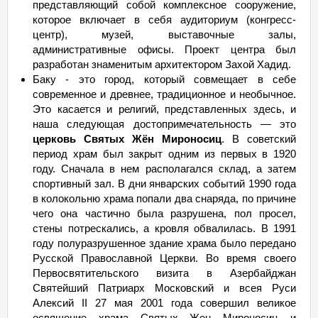
представляющий собой комплексное сооружение,
10.10.26
Сб
- 13.10 Вт
29 849
мало
которое включает в себя аудиториум (конгресс-
11.10.26
Вс
- 14.10 Ср
29 849
мало
центр), музей, выставочные залы,
административные офисы. Проект центра был
12.10.26 Пн - 15.10 Чт
29 849
мало
разработан знаменитым архитектором Захой Хадид.
13.10.26 Вт - 16.10 Пт
29 849
мало
Баку - это город, который совмещает в себе
14.10.26 Ср - 17.10
Сб
29 849
мало
современное и древнее, традиционное и необычное.
Это касается и религий, представленных здесь, и
15.10.26 Чт - 18.10
Вс
29 849
мало
наша следующая достопримечательность — это
16.10.26 Пт - 19.10 Пн
29 849
мало
церковь Святых Жён Мироносиц
. В советский
17.10.26
период храм был закрыт одним из первых в 1920
Сб
- 20.10 Вт
29 849
мало
году. Сначала в нем располагался склад, а затем
18.10.26
Вс
- 21.10 Ср
29 849
мало
спортивный зал. В дни январских событий 1990 года
19.10.26 Пн - 22.10 Чт
29 849
мало
в колокольню храма попали два снаряда, по причине
чего она частично была разрушена, пол просел,
20.10.26 Вт - 23.10 Пт
29 849
мало
стены потрескались, а кровля обвалилась. В 1991
21.10.26 Ср - 24.10
Сб
29 849
мало
году полуразрушенное здание храма было передано
22.10.26 Чт - 25.10
Вс
29 849
мало
Русской Православной Церкви. Во время своего
Первосвятительского визита в Азербайджан
23.10.26 Пт - 26.10 Пн
29 849
мало
Святейший Патриарх Московский и всея Руси
24.10.26
Сб
- 27.10 Вт
29 849
мало
Алексий II 27 мая 2001 года совершил великое
освящение храма Святых Жен Мироносиц и
25.10.26
Вс
- 28.10 Ср
29 849
мало