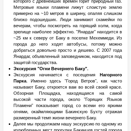
которого с древнейших времен горит природный газ.
Метровые языки пламени лижут слоистую землю
примерно на ~10 метров в ширину, опаляя слишком
близко подошедших. Люди занимают скамейки по
вечерам, чтобы посмотреть на горящий холм, когда
зрелище наиболее эффектно. "Янардаг" находится в
~25 км к северу от Баку в поселке Мехеммеди. Из
города до него ходят автобусы, потому можно
добраться довольно просто и дешево. С 2007 года
Янардаг, объявленный заповедником, находится под
защитой государства.
Экскурсия "Огни Вечернего Баку".
Экскурсия начинается с посещения
Нагорного
Парка
. Именно здесь "Город Ветров", как часто
называют Баку, откроется вам во всей своей красе.
Обзорная Площадка, находящаяся на самой
высокой части города, около "Горящих Языков
Пламени" показывает город со всеми его яркими
огнями, окаймляющими Бакинскую Бухту отражая
размеренный темп жизни вечернего Баку.
Далее мы продолжаем нашу экскурсию по одному из
излюбленных мест прогулки Бакинцев гостей города