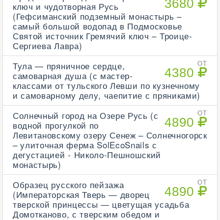
3680
ключ и чудотворная Русь
(Гефсиманский подземный монастырь –
самый большой водопад в Подмосковье
Святой источник Гремячий ключ – Троице-
Сергиева Лавра)
Тула — пряничное сердце,
ОТ
4380
самоварная душа (с мастер-
классами от тульского Левши по кузнечному
и самоварному делу, чаепитие с пряниками)
Солнечный город на Озере Русь (с
ОТ
4890
водной прогулкой по
Левитановскому озеру Сенеж – Солнечногорск
– улиточная ферма SolEcoSnails с
дегустацией - Николо-Пешношский
монастырь)
Образец русского пейзажа
ОТ
4890
(Императорская Тверь — дворец
тверской принцессы — цветущая усадьба
Домотканово, с тверским обедом и