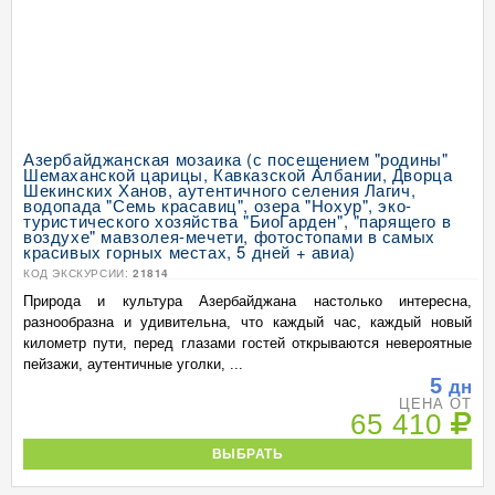
Азербайджанская мозаика (с посещением "родины"
Шемаханской царицы, Кавказской Албании, Дворца
Шекинских Ханов, аутентичного селения Лагич,
водопада "Семь красавиц", озера "Нохур", эко-
туристического хозяйства "БиоГарден", "парящего в
воздухе" мавзолея-мечети, фотостопами в самых
красивых горных местах, 5 дней + авиа)
КОД ЭКСКУРСИИ:
21814
Природа и культура Азербайджана настолько интересна,
разнообразна и удивительна, что каждый час, каждый новый
километр пути, перед глазами гостей открываются невероятные
пейзажи, аутентичные уголки, ...
5
дн
ЦЕНА ОТ
65 410
ВЫБРАТЬ