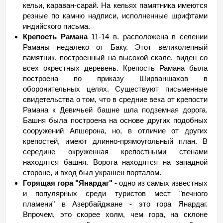
кельи, караван-сарай. На кельях памятника имеются
резные по камню надписи, исполненные шрифтами
индийского письма.
Крепость Рамана
11-14 в. расположена в селении
Раманы недалеко от Баку. Этот великолепный
памятник, построенный на высокой скале, виден со
всех окрестных деревень. Крепость Рамана была
построена по приказу Ширваншахов в
оборонительных целях. Существуют письменные
свидетельства о том, что в средние века от крепости
Рамана к Девичьей башне шла подземная дорога.
Башня была построена на основе других подобных
сооружений Апшерона, но, в отличие от других
крепостей, имеют длинно-прямоугольный план. В
середине окруженная крепостными стенами
находятся башня. Ворота находятся на западной
стороне, и вход был украшен порталом.
Горящая гора "Янардаг" -
одно из самых известных
и популярных среди туристов мест "вечного
пламени" в Азербайджане - это гора Янардаг.
Впрочем, это скорее холм, чем гора, на склоне