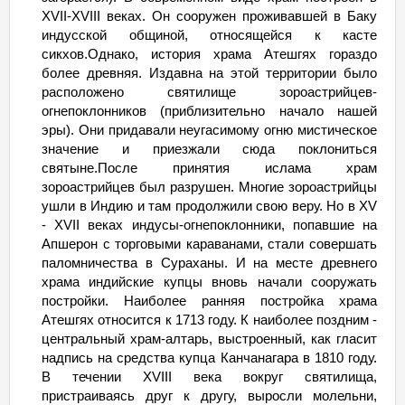
26.12.26
Сб
- 29.12 Вт
29 849
мало
XVII-XVIII веках. Он сооружен проживавшей в Баку
индусской общиной, относящейся к касте
сикхов.Однако, история храма Атешгях гораздо
более древняя. Издавна на этой территории было
расположено святилище зороастрийцев-
огнепоклонников (приблизительно начало нашей
эры). Они придавали неугасимому огню мистическое
значение и приезжали сюда поклониться
святыне.После принятия ислама храм
зороастрийцев был разрушен. Многие зороастрийцы
ушли в Индию и там продолжили свою веру. Но в XV
- XVII веках индусы-огнепоклонники, попавшие на
Апшерон с торговыми караванами, стали совершать
паломничества в Сураханы. И на месте древнего
храма индийские купцы вновь начали сооружать
постройки. Наиболее ранняя постройка храма
Атешгях относится к 1713 году. К наиболее поздним -
центральный храм-алтарь, выстроенный, как гласит
надпись на средства купца Канчанагара в 1810 году.
В течении XVIII века вокруг святилища,
пристраиваясь друг к другу, выросли молельни,