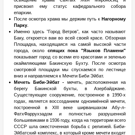
присвоил ему статус кафедрального собора
26.10.26 Пн - 29.10 Чт
29 849
мало
епархии.
27.10.26 Вт - 30.10 Пт
29 849
мало
После осмотра храма мы держим путь к
Нагорному
Парку
.
28.10.26 Ср - 31.10
Сб
29 849
мало
Именно здесь "Город Ветров", как часто называют
29.10.26 Чт - 01.11
Вс
29 849
мало
Баку, откроется вам во всей своей красе. Обзорная
30.10.26 Пт - 02.11 Пн
29 849
мало
Площадка, находящаяся на самой высокой части
города, около
спящих пока "Языков Пламени"
31.10.26
Сб
- 03.11 Вт
29 849
мало
показывает город со всеми его красотами и зеленью
01.11.26
Вс
- 04.11 Ср
29 849
мало
окаймляющими Бакинскую Бухту. После осмотра
смотровой площадки мы спускаемся по лестнице
02.11.26 Пн - 05.11 Чт
29 849
мало
вниз и направляемся к Мечети Биби Эйбат.
03.11.26 Вт - 06.11 Пт
29 849
мало
Мечеть Биби-Эйбат -
мечеть, расположенная на
04.11.26 Ср - 07.11
Сб
29 849
мало
берегу Бакинской бухты, в Азербайджане.
Существующее сооружение, построенное в 1990-х
05.11.26 Чт - 08.11
Вс
29 849
мало
годах, является воссозданием одноимённой мечети,
06.11.26 Пт - 09.11 Пн
29 849
мало
построенной в XIII веке ширваншахом Абу-л-
07.11.26
ФатхФаррухзадом и полностью разрушенной
Сб
- 10.11 Вт
29 849
мало
большевиками в 1936 году, когда на территории всего
08.11.26
Вс
- 11.11 Ср
29 849
мало
СССР шла ожесточенная борьба с религией. Биби-
09.11.26 Пн - 12.11 Чт
29 849
мало
Эйбатский комплекс, в который кроме мечети входят