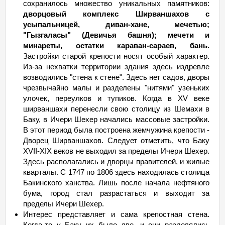
25.11.26 Ср - 28.11
Сб
29 849
мало
сохранилось множество уникальных памятников:
дворцовый комплекс Ширваншахов с
26.11.26 Чт - 29.11
Вс
29 849
мало
усыпальницей, диван-хане, мечетью;
27.11.26 Пт - 30.11 Пн
29 849
мало
"Гызгаласы" (Девичья башня); мечети и
28.11.26
минареты, остатки караван-сараев, бань.
Сб
- 01.12 Вт
29 849
мало
Застройки старой крепости носят особый характер.
29.11.26
Вс
- 02.12 Ср
29 849
мало
Из-за нехватки территории здания здесь издревле
30.11.26 Пн - 03.12 Чт
29 849
мало
возводились "стена к стене". Здесь нет садов, дворы
чрезвычайно малы и разделены "нитями" узеньких
01.12.26 Вт - 04.12 Пт
29 849
мало
улочек, переулков и тупиков. Когда в XV веке
02.12.26 Ср - 05.12
Сб
29 849
мало
ширваншахи перенесли свою столицу из Шемахи в
03.12.26 Чт - 06.12
Вс
29 849
мало
Баку, в Ичери Шехер начались массовые застройки.
В этот период была построена жемчужина крепости -
04.12.26 Пт - 07.12 Пн
29 849
мало
Дворец Ширваншахов. Следует отметить, что Баку
05.12.26
Сб
- 08.12 Вт
29 849
мало
XVII-XIX веков не выходил за пределы Ичери Шехер.
Здесь располагались и дворцы правителей, и жилые
06.12.26
Вс
- 09.12 Ср
29 849
мало
кварталы. С 1747 по 1806 здесь находилась столица
07.12.26 Пн - 10.12 Чт
29 849
мало
Бакинского ханства. Лишь после начала нефтяного
08.12.26 Вт - 11.12 Пт
29 849
мало
бума, город стал разрастаться и выходит за
пределы Ичери Шехер.
09.12.26 Ср - 12.12
Сб
29 849
мало
Интерес представляет и сама крепостная стена.
10.12.26 Чт - 13.12
Вс
29 849
мало
Когда-то у Баку их было две, и они разделялись