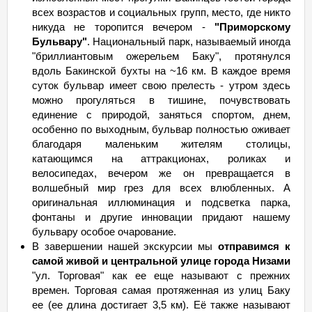
всех возрастов и социальных групп, место, где никто
никуда не торопится вечером -
"Приморскому
Бульвару"
. Национальный парк, называемый иногда
"бриллиантовым ожерельем Баку", протянулся
вдоль Бакинской бухты на ~16 км. В каждое время
суток бульвар имеет свою прелесть - утром здесь
можно прогуляться в тишине, почувствовать
единение с природой, заняться спортом, днем,
особенно по выходным, бульвар полностью оживает
благодаря маленьким жителям столицы,
катающимся на аттракционах, роликах и
велосипедах, вечером же он превращается в
волшебный мир грез для всех влюбленных. А
оригинальная иллюминация и подсветка парка,
фонтаны и другие инновации придают нашему
бульвару особое очарование.
В завершении нашей экскурсии мы
отправимся к
самой живой и центральной улице города Низами
"ул. Торговая" как ее еще называют с прежних
времен. Торговая самая протяженная из улиц Баку
ее (ее длина достигает 3,5 км). Её также называют