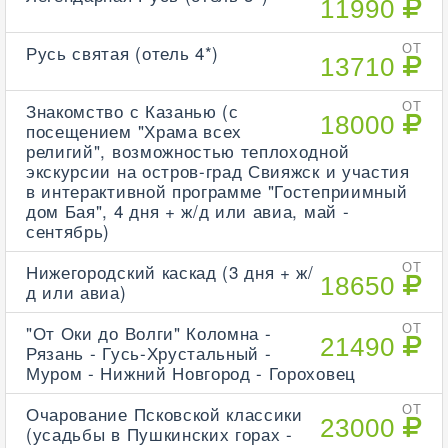
11990
Русь святая (отель 4*)
ОТ
13710
Знакомство с Казанью (с
ОТ
18000
посещением "Храма всех
религий", возможностью теплоходной
экскурсии на остров-град Свияжск и участия
в интерактивной программе "Гостеприимный
дом Бая", 4 дня + ж/д или авиа, май -
сентябрь)
Нижегородский каскад (3 дня + ж/
ОТ
18650
д или авиа)
"От Оки до Волги" Коломна -
ОТ
21490
Рязань - Гусь-Хрустальный -
Муром - Нижний Новгород - Гороховец
Очарование Псковской классики
ОТ
23000
(усадьбы в Пушкинских горах -