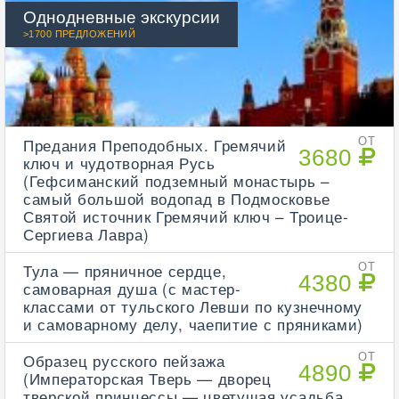
Однодневные экскурсии
>1700 ПРЕДЛОЖЕНИЙ
Предания Преподобных. Гремячий
ОТ
3680
ключ и чудотворная Русь
(Гефсиманский подземный монастырь –
самый большой водопад в Подмосковье
Святой источник Гремячий ключ – Троице-
Сергиева Лавра)
Тула — пряничное сердце,
ОТ
4380
самоварная душа (с мастер-
классами от тульского Левши по кузнечному
и самоварному делу, чаепитие с пряниками)
Образец русского пейзажа
ОТ
4890
(Императорская Тверь — дворец
тверской принцессы — цветущая усадьба