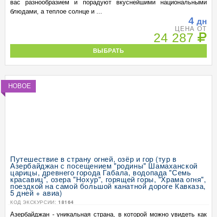
вас разнообразием и порадуют вкуснейшими национальными
блюдами, а теплое солнце и ...
4
дн
ЦЕНА ОТ
24 287
ВЫБРАТЬ
НОВОЕ
Путешествие в страну огней, озёр и гор (тур в
Азербайджан с посещением "родины" Шамаханской
царицы, древнего города Габала, водопада "Семь
красавиц", озера "Нохур", горящей горы, "Храма огня",
поездкой на самой большой канатной дороге Кавказа,
5 дней + авиа)
КОД ЭКСКУРСИИ:
18164
Азербайджан - уникальная страна, в которой можно увидеть как