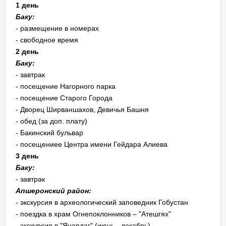
1 день
Баку:
- размещение в номерах
- свободное время
2 день
Баку:
- завтрак
- посещение Нагорного парка
- посещение Старого Города
- Дворец Ширваншахов, Девичья Башня
- обед (за доп. плату)
- Бакинский бульвар
- посещениее Центра имени Гейдара Алиева
3 день
Баку:
- завтрак
Апшеронский район:
- экскурсия в археологический заповедник Гобустан
- поездка в храм Огнепоклонников – "Атешгях"
- экскурсия в "Янардаг" (июнь - декабрь)