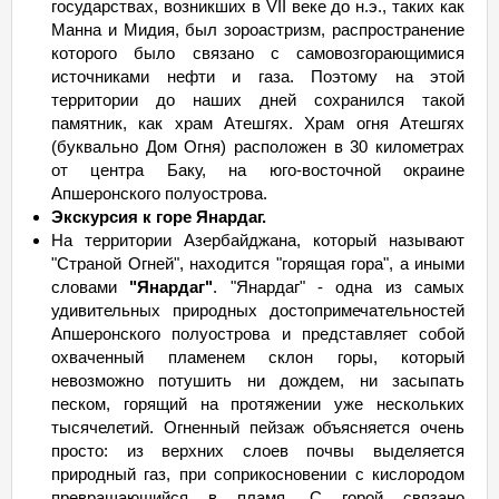
государствах, возникших в VII веке до н.э., таких как
Манна и Мидия, был зороастризм, распространение
которого было связано с самовозгорающимися
источниками нефти и газа. Поэтому на этой
территории до наших дней сохранился такой
памятник, как храм Атешгях. Храм огня Атешгях
(буквально Дом Огня) расположен в 30 километрах
от центра Баку, на юго-восточной окраине
Апшеронского полуострова.
Экскурсия к горе Янардаг.
На территории Азербайджана, который называют
"Страной Огней", находится "горящая гора", а иными
словами
"Янардаг"
. "Янардаг" - одна из самых
удивительных природных достопримечательностей
Апшеронского полуострова и представляет собой
охваченный пламенем склон горы, который
невозможно потушить ни дождем, ни засыпать
песком, горящий на протяжении уже нескольких
тысячелетий. Огненный пейзаж объясняется очень
просто: из верхних слоев почвы выделяется
природный газ, при соприкосновении с кислородом
превращающийся в пламя. С горой связано