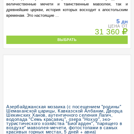
величественные мечети и таинственные мавзолеи, так и
древнейшие церкви, история которых восходит к апостольским
временам. Это настоящие ...
5
дн
ЦЕНА ОТ
31 360
ВЫБРАТЬ
Азербайджанская мозаика (с посещением "родины"
Шемаханской царицы, Кавказской Албании, Дворца
Шекинских Ханов, аутентичного селения Лагич,
водопада "Семь красавиц", озера "Нохур", эко-
туристического хозяйства "БиоГарден", "парящего в
воздухе" мавзолея-мечети, фотостопами в самых
красивых горных местах, 5 дней + авиа)