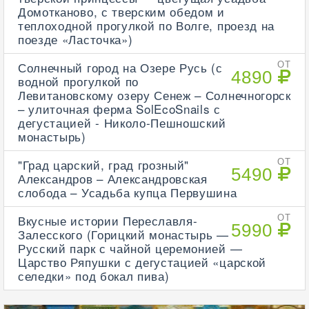
Домотканово, с тверским обедом и
теплоходной прогулкой по Волге, проезд на
поезде «Ласточка»)
Солнечный город на Озере Русь (с
ОТ
4890
водной прогулкой по
Левитановскому озеру Сенеж – Солнечногорск
– улиточная ферма SolEcoSnails с
дегустацией - Николо-Пешношский
монастырь)
"Град царский, град грозный"
ОТ
5490
Александров – Александровская
слобода – Усадьба купца Первушина
Вкусные истории Переславля-
ОТ
5990
Залесского (Горицкий монастырь —
Русский парк с чайной церемонией —
Царство Ряпушки с дегустацией «царской
селедки» под бокал пива)