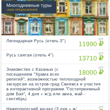
Многодневные туры
>3500 ПРЕДЛОЖЕНИЙ
Легендарная Русь (отель 3*)
ОТ
11990
Русь святая (отель 4*)
ОТ
13710
Знакомство с Казанью (с
ОТ
18000
посещением "Храма всех
религий", возможностью теплоходной
экскурсии на остров-град Свияжск и участия
в интерактивной программе "Гостеприимный
дом Бая", 4 дня + ж/д или авиа, май -
сентябрь)
Нижегородский каскад (3 дня + ж/
ОТ