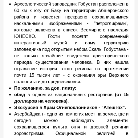
Археологический заповедник Гобустан расположен в
60 км к югу от Баку на территории Абшеронского
района и известен прекрасно сохранившимися
наскальными изображениями - "петроглифами",
которые включена в список Всемирного наследия
ЮНЕСКО. Гости посетят современный
интерактивный музей и саму территорию
заповедника под открытым небом.Скалы Гобустана -
не только ярчайшие свидетели доисторического
периода существования человека. В них нашла
отражение история этого региона на протяжении
почти 15 тысяч лет - с окончания эры Верхнего
палеолита и до средневековья.
По желанию, за доп. плату:
обед
в одном из национальных ресторанов
(от 15
долларов на человека).
Экскурсия в Храм Огнепоклонников - "Атешгях".
Азербайджан - одно из немногих мест на земле, где и
сегодня можно наблюдать элементы
сохранившегося культа огня и древней религии
зороастризма. Официальной религией в