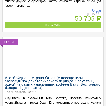
многое другое. Азербайджан часто называют "страной огней" (от
"азер" - огонь). ...
6
дн
ЦЕНА ОТ
50 705
ВЫБРАТЬ
НОВОЕ
Азербайджан - страна Огней (с посещением
заповедника доисторического периода "Гобустан",
одной из самых уникальных кофеен Баку, Восточного
базара, 4 дня + авиа)
КОД ЭКСКУРСИИ:
35212
Окунитесь в сказочный мир Востока, посетив жемчужину
Азербайджана - город Баку! Его колоритные рестораны удивят