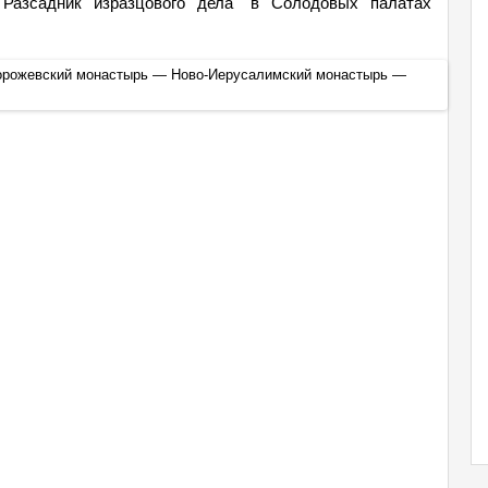
"Разсадник изразцового дела" в Солодовых палатах
торожевский монастырь — Ново-Иерусалимский монастырь —
Экску
выстав
+