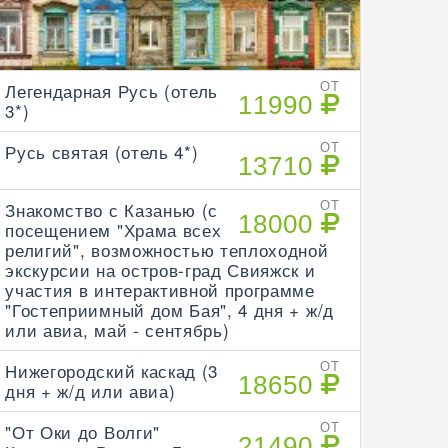
Легендарная Русь (отель
ОТ
11990
3*)
Русь святая (отель 4*)
ОТ
13710
Знакомство с Казанью (с
ОТ
18000
посещением "Храма всех
религий", возможностью теплоходной
экскурсии на остров-град Свияжск и
участия в интерактивной программе
"Гостеприимный дом Бая", 4 дня + ж/д
или авиа, май - сентябрь)
Нижегородский каскад (3
ОТ
18650
дня + ж/д или авиа)
"От Оки до Волги"
ОТ
21490