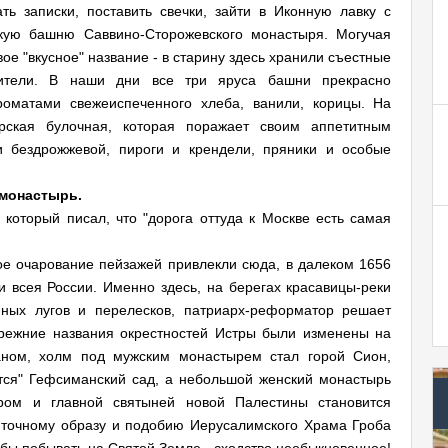
ть записки, поставить свечки, зайти в Иконную лавку с
кую башню Саввино-Сторожевского монастыря. Могучая
е "вкусное" название - в старину здесь хранили съестные
бители. В наши дни все три яруса башни прекрасно
оматами свежеиспеченного хлеба, ванили, корицы. На
рская булочная, которая поражает своим аппетитным
и бездрожжевой, пироги и крендели, пряники и особые
 монастырь.
который писал, что "дорога оттуда к Москве есть самая
ое очарование пейзажей привлекли сюда, в далеком 1656
и всея России. Именно здесь, на берегах красавицы-реки
нных лугов и перелесков, патриарх-реформатор решает
прежние названия окрестностей Истры были изменены на
даном, холм под мужским монастырем стал горой Сион,
тся" Гефсиманский сад, а небольшой женский монастырь
ром и главной святыней новой Палестины становится
 точному образу и подобию Иерусалимского Храма Гроба