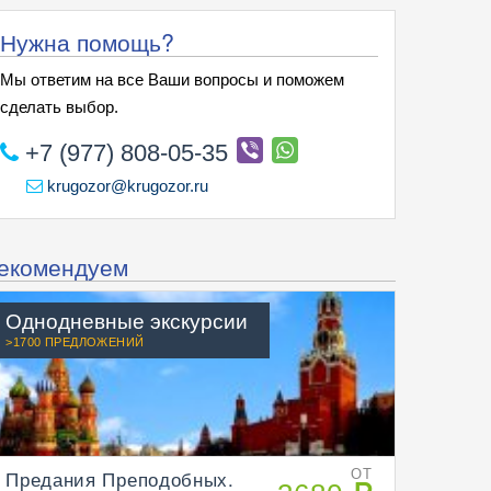
05.01.27 (09:15) Вт
4 790
есть
Нужна помощь?
06.01.27 (09:15) Ср
4 790
есть
Мы ответим на все Ваши вопросы и поможем
08.01.27 (09:15) Пт
4 790
есть
сделать выбор.
09.01.27 (09:15)
Сб
4 790
есть
+7 (977) 808-05-35
krugozor@krugozor.ru
екомендуем
Однодневные экскурсии
>1700 ПРЕДЛОЖЕНИЙ
Предания Преподобных.
ОТ