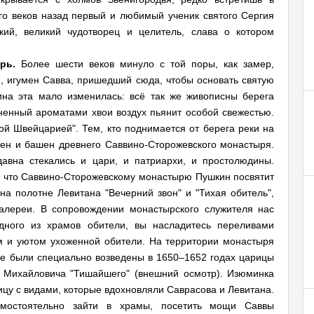
о веков назад первый и любимый ученик святого Сергия
ий, великий чудотворец и целитель, слава о котором
рь.
Более шести веков минуло с той поры, как замер,
 игумен Савва, пришедший сюда, чтобы основать святую
ина эта мало изменилась: всё так же живописны берега
ненный ароматами хвои воздух пьянит особой свежестью.
кой Швейцарией". Тем, кто поднимается от берега реки на
тен и башен древнего Саввино-Сторожевского монастыря.
авна стекались и цари, и патриархи, и простолюдины.
, что Саввино-Сторожевскому монастырю Пушкин посвятит
на полотне Левитана "Вечерний звон" и "Тихая обитель",
алереи. В сопровождении монастырского служителя нас
дного из храмов обители, вы насладитесь переливами
ем и уютом ухоженной обители. На территории монастыря
е были специально возведены в 1650–1652 годах царицы
 Михайловича "Тишайшего" (внешний осмотр). Изюминка
ицу с видами, которые вдохновляли Саврасова и Левитана.
мостоятельно зайти в храмы, посетить мощи Саввы