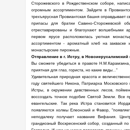
Сторожевского в Рождественском соборе, написа
огромным ассортиментом. Зайдите в Провиантс
трехъярусная Провиантская башня оправдывает сво
припасы для братии Савино-Сторожевской о
отреставрированы и благоухают волшебными ар
первом ярусе расположилась уютная монасты
ассортиментом - ароматный хлеб на закваске 
монастырские пирожные.
Отправление в г. Истру, в Новоиерусалимский
Вы сможете убедиться в правоте Н.М.Карамзина, 
приятная для глаз, гориста, но какие виды..."
Удивительная природная красота и величественн
году святейшего Никона, Патриарха Московского 
Истры, в окружении девственных лесов, пойме
воссоздать точное подобие Святой Земли. Все 
евангельские. Так река Истра становится Иор
появляются холмы Елеонский и Фавор, "появляе
неподалеку получает название Вифания. Цент
грандиозный Воскресенский собор, созданный по