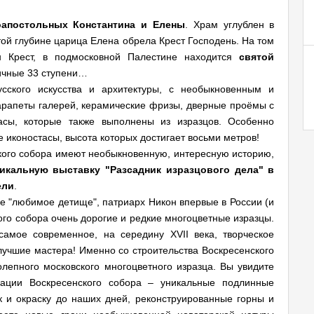
оапостольных Константина и Елены
. Храм углублен в
этой глубине царица Елена обрела Крест Господень. На том
н Крест, в подмосковной Палестине находится
святой
личные 33 ступени…
сского искусства и архитектуры, с необыкновенным и
рапеты галерей, керамические фризы, дверные проёмы с
асы, которые также выполнены из изразцов. Особенно
 иконостасы, высота которых достигает восьми метров!
ого собора имеют необыкновенную, интересную историю,
икальную выставку "Разсадник изразцового дела" в
ели
.
е "любимое детище", патриарх Никон впервые в России (и
ого собора очень дорогие и редкие многоцветные изразцы.
амое современное, на середину XVII века, творческое
учшие мастера! Именно со строительства Воскресенского
лепного московского многоцветного изразца. Вы увидите
ации Воскресенского собора – уникальные подлинные
к и окраску до наших дней, реконструированные горны и