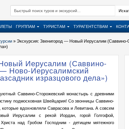
Искат
ИЛЕТЫ
ГРУППАМ
ТУРИСТАМ
ТУРАГЕНТСТВАМ
КОНТ
курсии
»
Экскурсия: Звенигород — Новый Иерусалим (Саввино
ла»)
 Новый Иерусалим (Саввино-
 — Ново-Иерусалимский
азсадник изразцового дела»)
, уютный Саввино-Сторожевский монастырь с древними
оистину подмосковная Швейцария! Со звонницы Саввино-
 которые вдохновляли Саврасова и Левитана. А совсем
овый Иерусалим с рекой Иордан, горой Голгофой,
 Христа над Гробом Господним - детищем мятежного