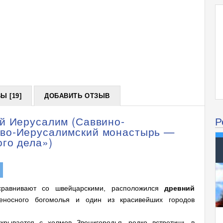
Ы [19]
ДОБАВИТЬ ОТЗЫВ
й Иерусалим (Саввино-
Р
во-Иерусалимский монастырь —
го дела»)
сравнивают со швейцарскими, расположился
древний
еносного богомолья и один из красивейших городов
крывается с холмов Звенигородья, редко встретишь в