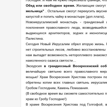
Господня. И нам не нужно пересекать границы, чт
Обед или свободное время.
Желающие смогут п
мельница"
. Остальные смогут перекусить вкусн
капустой и попить чайку в монастыре (доп.плата)
.
Новоиерусалимский монастырь - грандиозный 
поклонения православного люда, возводившийс
выдающихся архитекторов, зодчих и иконописц
Палестина.
Сегодня Новый Иерусалим обрел вторую жизнь. 
нет строительных лесов, любовно восстановлены 
нам выпадет возможность неторопливого знакомс
намоленного оазиса святости…
Экскурсия
в грандиозный Воскресенский со
величайшую святыню всего православного мир
мощью! Храм Воскресения Христова построен по
обретены копии всех главных святынь иерусалим
Гробом Господним, Камень Помазания.
(В свободное время вы сможете самостоятельно 
храм ко Гробу Господню!)
В храме Воскресения Христова под Голгофой, в