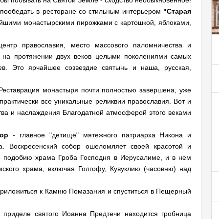
обы побывать на Святой Земле - сходство необыкновенное!
ообедать в ресторане со стильным интерьером
"Старая
ейшими монастырскими пирожками с картошкой, яблоками,
центр православия, место массового паломничества и
я на протяжении двух веков целыми поколениями самых
ев. Это ярчайшее созвездие святынь и наша, русская,
Реставрация монастыря почти полностью завершена, уже
практически все уникальные реликвии православия. Вот и
тва и наслаждения Благодатной атмосферой этого веками
бор
- главное "детище" мятежного патриарха Никона и
а. Воскресенский собор ошеломляет своей красотой и
 подобию храма Гроба Господня в Иерусалиме, и в нем
ского храма, включая Голгофу, Кувуклию (часовню) над
приложиться к Камню Помазания и спуститься в Пещерный
 приделе святого Иоанна Предтечи находится гробница