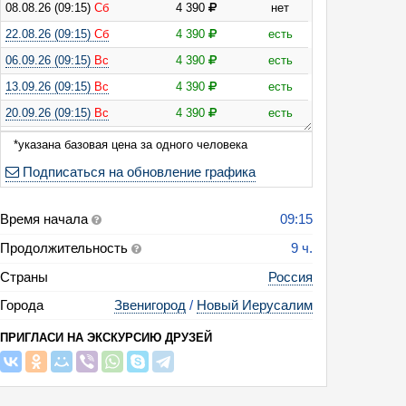
08.08.26 (09:15)
Сб
4 390
нет
22.08.26 (09:15)
Сб
4 390
есть
06.09.26 (09:15)
Вс
4 390
есть
рсия: Звенигород — Новый Иерусалим (Саввино-Сторожевский монасты
ка «Разсадник изразцового дела»)
13.09.26 (09:15)
Вс
4 390
есть
20.09.26 (09:15)
Вс
4 390
есть
27.09.26 (09:15)
Вс
4 390
есть
*указана базовая цена за одного человека
04.10.26 (09:15)
Вс
4 390
есть
Подписаться на обновление графика
11.10.26 (09:15)
Вс
4 390
есть
Время начала
17.10.26 (09:15)
Сб
4 390
есть
09:15
25.10.26 (09:15)
Вс
4 390
есть
Продолжительность
9 ч.
04.11.26 (09:15) Ср
4 390
есть
Страны
Россия
21.11.26 (09:15)
Сб
4 390
есть
Города
Звенигород
/
Новый Иерусалим
05.12.26 (09:15)
Сб
4 390
есть
ПРИГЛАСИ НА ЭКСКУРСИЮ ДРУЗЕЙ
02.01.27 (09:15)
Сб
4 790
есть
03.01.27 (09:15)
Вс
4 790
есть
04.01.27 (09:15) Пн
4 790
есть