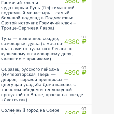
3680
Гремячий ключ и
чудотворная Русь (Гефсиманский
подземный монастырь – самый
большой водопад в Подмосковье
Святой источник Гремячий ключ –
Троице-Сергиева Лавра)
Тула — пряничное сердце,
ОТ
4380
самоварная душа (с мастер-
классами от тульского Левши по
кузнечному и самоварному делу,
чаепитие с пряниками)
Образец русского пейзажа
ОТ
4890
(Императорская Тверь —
дворец тверской принцессы —
цветущая усадьба Домотканово, с
тверским обедом и теплоходной
прогулкой по Волге, проезд на поезде
«Ласточка»)
Солнечный город на Озере
ОТ
4890