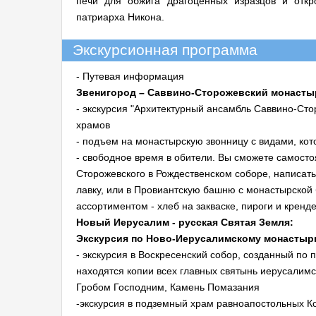
печи для обжига драгоценных изразцов и откр
патриарха Никона.
Экскурсионная программа
- Путевая информация
Звенигород – Саввино-Сторожевский монастырь
- экскурсия "Архитектурный ансамбль Саввино-Ст
храмов
- подъем на монастырскую звонницу с видами, ко
- свободное время в обители. Вы сможете самосто
Сторожевского в Рождественском соборе, написать
лавку, или в Провиантскую башню с монастырской
ассортиментом - хлеб на закваске, пироги и крен
Новый Иерусалим - русская Святая Земля:
Экскурсия по Ново-Иерусалимскому монасты
- экскурсия в Воскресенский собор, созданный по
находятся копии всех главных святынь иерусалимс
Гробом Господним, Камень Помазания
-экскурсия в подземный храм равноапостольных Ко