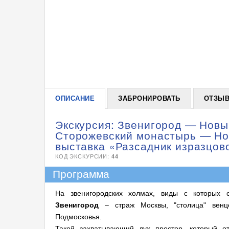
ОПИСАНИЕ
ЗАБРОНИРОВАТЬ
ОТЗЫВ
Экскурсия: Звенигород — Новы
Сторожевский монастырь — Но
выставка «Разсадник изразцово
КОД ЭКСКУРСИИ:
44
Программа
На звенигородских холмах, виды с которых 
Звенигород
– страж Москвы, "столица" венц
Подмосковья.
Такой захватывающий дух простор, который от