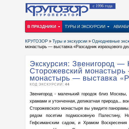
с 1996 года
В ПРАЗДНИКИ
ТУРЫ И ЭКСКУРСИИ
АВИАБ
КРУГОЗОР
»
Туры и экскурсии
»
Однодневные экс
монастырь — выставка «Разсадник изразцового де
Экскурсия: Звенигород —
Сторожевский монастырь
монастырь — выставка «Р
КОД ЭКСКУРСИИ:
44
Звенигород - маленький городок близ Москвы
храмами и утонченная, деликатная природа... в
Сторожевского монастыря вы увидите панорамы,
рядом посетим подмосковную Палестину, Н
Гефсиманским садом, и Храмом Воскресения