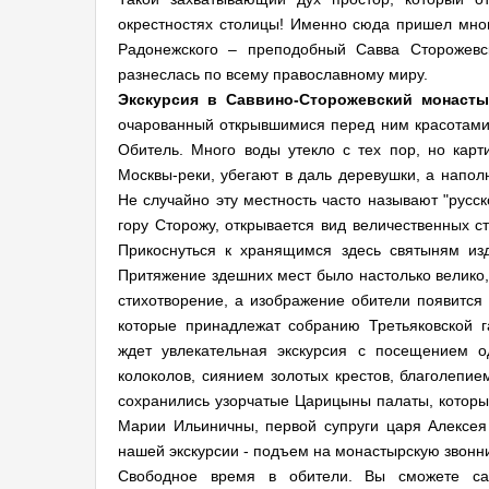
окрестностях столицы! Именно сюда пришел мног
Радонежского – преподобный Савва Сторожевск
разнеслась по всему православному миру.
Экскурсия в Саввино-Сторожевский монасты
очарованный открывшимися перед ним красотами,
Обитель. Много воды утекло с тех пор, но карт
Москвы-реки, убегают в даль деревушки, а напол
Не случайно эту местность часто называют "русс
гору Сторожу, открывается вид величественных с
Прикоснуться к хранящимся здесь святыням изд
Притяжение здешних мест было настолько велико
стихотворение, а изображение обители появится 
которые принадлежат собранию Третьяковской г
ждет увлекательная экскурсия с посещением о
колоколов, сиянием золотых крестов, благолепи
сохранились узорчатые Царицыны палаты, которы
Марии Ильиничны, первой супруги царя Алексея
нашей экскурсии - подъем на монастырскую звонн
Свободное время в обители. Вы сможете са