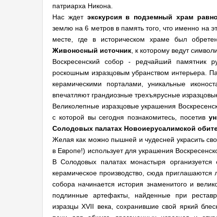
патриарха Никона.
Нас ждет
экскурсия в подземный храм равн
землю на 6 метров в память того, что именно на 
месте, где в историческом храме был обрете
Живоносный источник
, к которому ведут симво
Воскресенский собор - редчайший памятник ру
роскошным изразцовым убранством интерьера. Па
керамическими порталами, уникальные иконост
впечатляют грандиозные трехъярусные изразцовые
Великолепные изразцовые украшения Воскресенск
с которой вы сегодня познакомитесь, посетив
ун
Солодовых палатах Новоиерусалимской обит
Желая как можно пышней и чудесней украсить сво
в Европе!) использует для украшения Воскресенск
В Солодовых палатах монастыря организуется с
керамическое производство, сюда приглашаются л
собора начинается история знаменитого и велико
подлинные артефакты, найденные при реставр
изразцы XVII века, сохранившие свой яркий блес