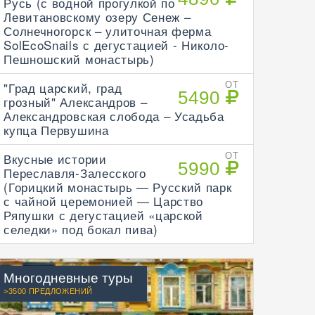
Русь (с водной прогулкой по
Левитановскому озеру Сенеж –
Солнечногорск – улиточная ферма
SolEcoSnails с дегустацией - Николо-
Пешношский монастырь)
"Град царский, град
ОТ
5490
грозный" Александров –
Александровская слобода – Усадьба
купца Первушина
Вкусные истории
ОТ
5990
Переславля-Залесского
(Горицкий монастырь — Русский парк
с чайной церемонией — Царство
Ряпушки с дегустацией «царской
селедки» под бокал пива)
Многодневные туры
>3500 ПРЕДЛОЖЕНИЙ