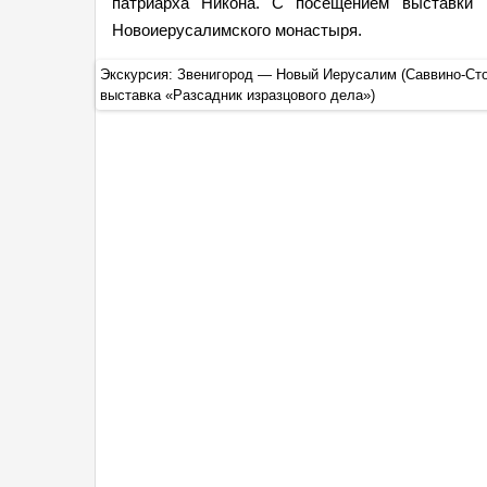
патриарха Никона. С посещением выставки 
Новоиерусалимского монастыря.
настырь —
Экскурсия: Звенигород — Новый Иерусалим (Саввино-С
выставка «Разсадник изразцового дела»)