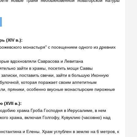
оете новые грани необыкновенной новаторской натуры
 (XIV в.):
орожевского монастыря" с посещением одного из древних
торые вдохновляли Саврасова и Левитана
ятельно зайти в храмы, посетить мощи Саввы
 записки, поставить свечки, зайти в большую Иконную
 булочной, которая поражает своим аппетитным
дели, пряники, особенно вкусные монастырские пирожные
рю
(XVII в.)
:
 подобию храма Гроба Господня в Иерусалиме, в нем
кого храма, включая Голгофу, Кувуклию (часовню) над
нстантина и Елены. Храм углублен в землю на 6 метров, к