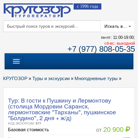
с 1996 года
Искать в...
пн-пт: 11:00-19:00;
cб-вс: выходной
+7 (977) 808-05-35
Меню
КРУГОЗОР
»
Туры и экскурсии
»
Многодневные туры
»
Тур: В гости к Пушкину и Лермонтову
(столица Мордовии Саранск,
лермонтовские "Тарханы", пушкинское
"Болдино", 2 дня + ж/д)
КОД ЭКСКУРСИИ:
877
20 900
от
Базовая стоимость