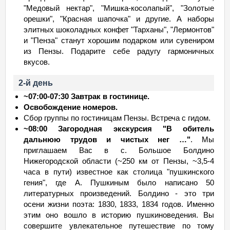
"Медовый нектар", "Мишка-косолапый", "Золотые
орешки", "Красная шапочка" и другие. А наборы
элитных шоколадных конфет "Тарханы", "Лермонтов"
и "Пенза" станут хорошим подарком или сувениром
из Пензы. Подарите себе радугу гармоничных
вкусов.
2-й день
~07:00-07:30 Завтрак в гостинице.
Освобождение номеров.
Сбор группы по гостиницам Пензы. Встреча с гидом.
~08:00 Загородная экскурсия "В обитель
дальнюю трудов и чистых нег …"
. Мы
приглашаем Вас в с. Большое Болдино
Нижегородской области (~250 км от Пензы, ~3,5-4
часа в пути) известное как столица "пушкинского
гения", где А. Пушкиным было написано 50
литературных произведений. Болдино - это три
осени жизни поэта: 1830, 1833, 1834 годов. Именно
этим оно вошло в историю пушкиноведения. Вы
совершите увлекательное путешествие по тому