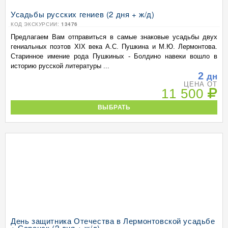
Усадьбы русских гениев (2 дня + ж/д)
КОД ЭКСКУРСИИ:
13476
Предлагаем Вам отправиться в самые знаковые усадьбы двух
гениальных поэтов XIX века А.С. Пушкина и М.Ю. Лермонтова.
Старинное имение рода Пушкиных - Болдино навеки вошло в
историю русской литературы ...
2
дн
ЦЕНА ОТ
11 500
ВЫБРАТЬ
День защитника Отечества в Лермонтовской усадьбе
+ Саранск (2 дня + ж/д)