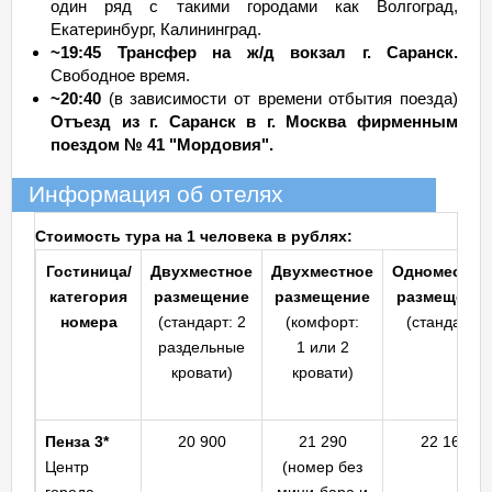
один ряд с такими городами как Волгоград,
Екатеринбург, Калининград.
~19:45 Трансфер на ж/д вокзал г. Саранск.
Свободное время.
~20:40
(в зависимости от времени отбытия поезда)
Отъезд из г. Саранск в г. Москва фирменным
поездом № 41 "Мордовия".
Информация об отелях
Стоимость тура на 1 человека в рублях:
Гостиница/
Двухместное
Двухместное
Одноместно
категория
размещение
размещение
размещение
номера
(стандарт: 2
(комфорт:
(стандарт)
раздельные
1 или 2
кровати)
кровати)
Пенза 3*
20 900
21 290
22 160
Центр
(номер без