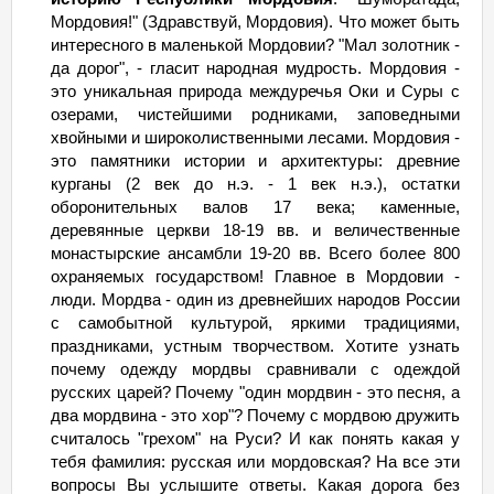
Мордовия!" (Здравствуй, Мордовия). Что может быть
интересного в маленькой Мордовии? "Мал золотник -
да дорог", - гласит народная мудрость. Мордовия -
это уникальная природа междуречья Оки и Суры с
озерами, чистейшими родниками, заповедными
хвойными и широколиственными лесами. Мордовия -
это памятники истории и архитектуры: древние
курганы (2 век до н.э. - 1 век н.э.), остатки
оборонительных валов 17 века; каменные,
деревянные церкви 18-19 вв. и величественные
монастырские ансамбли 19-20 вв. Всего более 800
охраняемых государством! Главное в Мордовии -
люди. Мордва - один из древнейших народов России
с самобытной культурой, яркими традициями,
праздниками, устным творчеством. Хотите узнать
почему одежду мордвы сравнивали с одеждой
русских царей? Почему "один мордвин - это песня, а
два мордвина - это хор"? Почему с мордвою дружить
считалось "грехом" на Руси? И как понять какая у
тебя фамилия: русская или мордовская? На все эти
вопросы Вы услышите ответы. Какая дорога без