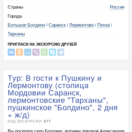
Страны
Россия
Города
Большое Болдино
/
Саранск
/
Лермонтово
/
Пенза
/
Тарханы
ПРИГЛАСИ НА ЭКСКУРСИЮ ДРУЗЕЙ
Тур: В гости к Пушкину и
Лермонтову (столица
Мордовии Саранск,
лермонтовские "Тарханы",
пушкинское "Болдино", 2 дня
+ ж/д)
КОД ЭКСКУРСИИ:
877
Вы посетите село Болдино, вотчину предков Александра