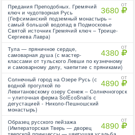
Предания Преподобных. Гремячий
ОТ
3680
ключ и чудотворная Русь
(Гефсиманский подземный монастырь –
самый большой водопад в Подмосковье
Святой источник Гремячий ключ – Троице-
Сергиева Лавра)
Тула — пряничное сердце,
ОТ
4380
самоварная душа (с мастер-
классами от тульского Левши по кузнечному
и самоварному делу, чаепитие с пряниками)
Солнечный город на Озере Русь (с
ОТ
4890
водной прогулкой по
Левитановскому озеру Сенеж – Солнечногорск
– улиточная ферма SolEcoSnails с
дегустацией - Николо-Пешношский
монастырь)
Образец русского пейзажа
ОТ
4890
(Императорская Тверь — дворец
тверской принцессы — цветущая усадьба