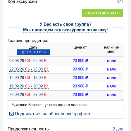
Код экскурсии
877
ЗАБРОНИРОВАТЬ
У Вас есть своя группа?
Мы проведем эту экскурсию по заказу!
График проведения:
Даты
цена от
наличие
мест
ПРОВЕРИТЬ
08.08.26
Сб
- 09.08
Вс
20 900
мало
22.08.26
Сб
- 23.08
Вс
20 900
мало
12.09.26
Сб
- 13.09
Вс
20 900
мало
19.09.26
Сб
- 20.09
Вс
20 900
мало
26.09.26
Сб
- 27.09
Вс
20 900
мало
03.10.26
Сб
- 04.10
Вс
20 900
мало
*указана базовая цена за одного человека
10.10.26
Сб
- 11.10
Вс
20 900
мало
Подписаться на обновление графика
17.10.26
Сб
- 18.10
Вс
20 900
мало
Продолжительность
2 дня