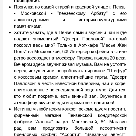
посещения:
Прогулка по самой старой и красивой улице г. Пензы
- Московской - "пензенскому Арбату" с его
архитектурными и историко-культурными
памятниками.
Хотите узнать, где в Пензе самый вкусный чай и где
подают знаменитый "Десерт Павловой", который
покорил весь мир? Только в Арт-кафе "Месье Жан
Поль" на Московской, 60! Интерьер кофейни в стиле
ретро воссоздает атмосферу Парижа начала 20 века.
Вечером здесь звучит живая музыка. Вам не устоять
перед искушением попробовать пирожное "Птифур"
с кокосовым кремом, аппетитнейшие тарты, "Десерт
Павловой" в честь известной балерины, чай и кофе,
приготовленные по специальной рецептуре. Для тех,
кто любит покрепче, есть винный зал. Окунитесь в
атмосферу вкусной еды и ароматных напитков!
Истинным любителям конфет рекомендуем посетить
фирменный магазин Пензенской кондитерской
фабрики "Аленка" на ул. Московской, 84. Магазин
рад вам предложить большой ассортимент
брендовых конфет: "Ассорти", "Звездный август",