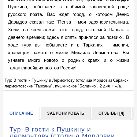
Пушкина, побываете в любимой заповедной роще
русского поэта. Вас ждет город, о котором Денис
Давыдов сказал так: "Пенза – моя вдохновительница.
Холм, на коем лежит этот город, есть мой Парнас с
давнего времени; здесь я опять принялся за поэзию". В
ходе тура вы побываете и в Тарханах – имении,
хранящем память о жизни Михаила Лермонтова. Вы
узнаете много нового о родных краях и о жизни
талантливейших поэтов России!
,
Тур: В гости к Пушкину и Лермонтову (столица Мордовии Саранск,
Ту
лермонтовские "Тарханы", пушкинское "Болдино", 2 дня + ж/д)
ле
+
ОПИСАНИЕ
ЗАБРОНИРОВАТЬ
ОТЗЫВЫ [4]
Тур: В гости к Пушкину и
Лермонтову (столица Мордовии