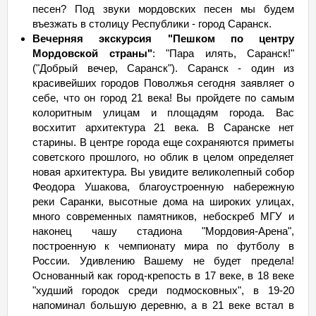
песен? Под звуки мордовских песен мы будем
въезжать в столицу Республики - город Саранск.
Вечерняя экскурсия "Пешком по центру
Мордовской страны"
: "Пара илять, Саранск!"
("Добрый вечер, Саранск"). Саранск - один из
красивейших городов Поволжья сегодня заявляет о
себе, что он город 21 века! Вы пройдете по самым
колоритным улицам и площадям города. Вас
восхитит архитектура 21 века. В Саранске нет
старины. В центре города еще сохраняются приметы
советского прошлого, но облик в целом определяет
новая архитектура. Вы увидите великолепный собор
Феодора Ушакова, благоустроенную набережную
реки Саранки, высотные дома на широких улицах,
много современных памятников, небоскреб МГУ и
наконец чашу стадиона "Мордовия-Арена",
построенную к чемпионату мира по футболу в
России. Удивлению Вашему не будет предела!
Основанный как город-крепость в 17 веке, в 18 веке
"худший городок среди подмосковных", в 19-20
напоминал большую деревню, а в 21 веке встал в