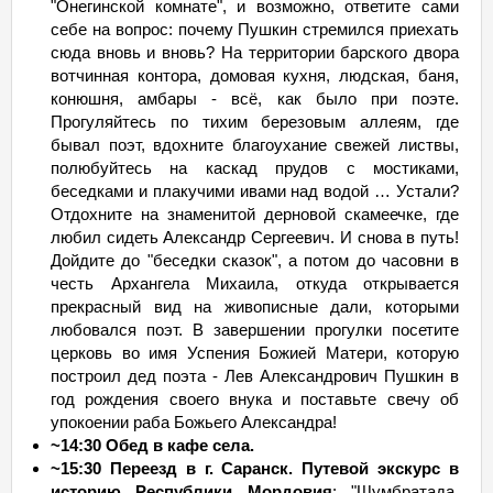
"Онегинской комнате", и возможно, ответите сами
себе на вопрос: почему Пушкин стремился приехать
сюда вновь и вновь? На территории барского двора
вотчинная контора, домовая кухня, людская, баня,
конюшня, амбары - всё, как было при поэте.
Прогуляйтесь по тихим березовым аллеям, где
бывал поэт, вдохните благоухание свежей листвы,
полюбуйтесь на каскад прудов с мостиками,
беседками и плакучими ивами над водой … Устали?
Отдохните на знаменитой дерновой скамеечке, где
любил сидеть Александр Сергеевич. И снова в путь!
Дойдите до "беседки сказок", а потом до часовни в
честь Архангела Михаила, откуда открывается
прекрасный вид на живописные дали, которыми
любовался поэт. В завершении прогулки посетите
церковь во имя Успения Божией Матери, которую
построил дед поэта - Лев Александрович Пушкин в
год рождения своего внука и поставьте свечу об
упокоении раба Божьего Александра!
~14:30 Обед в кафе села.
~15:30 Переезд в г. Саранск. Путевой экскурс в
историю Республики Мордовия
: "Шумбратада,