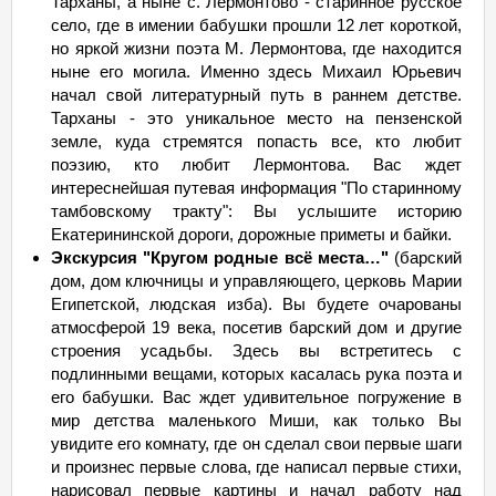
Тарханы, а ныне с. Лермонтово - старинное русское
село, где в имении бабушки прошли 12 лет короткой,
но яркой жизни поэта М. Лермонтова, где находится
ныне его могила. Именно здесь Михаил Юрьевич
начал свой литературный путь в раннем детстве.
Тарханы - это уникальное место на пензенской
земле, куда стремятся попасть все, кто любит
поэзию, кто любит Лермонтова. Вас ждет
интереснейшая путевая информация "По старинному
тамбовскому тракту": Вы услышите историю
Екатерининской дороги, дорожные приметы и байки.
Экскурсия "Кругом родные всё места…"
(барский
дом, дом ключницы и управляющего, церковь Марии
Египетской, людская изба). Вы будете очарованы
атмосферой 19 века, посетив барский дом и другие
строения усадьбы. Здесь вы встретитесь с
подлинными вещами, которых касалась рука поэта и
его бабушки. Вас ждет удивительное погружение в
мир детства маленького Миши, как только Вы
увидите его комнату, где он сделал свои первые шаги
и произнес первые слова, где написал первые стихи,
нарисовал первые картины и начал работу над