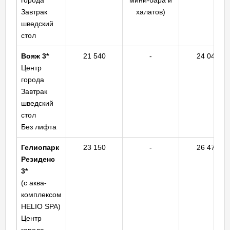
города
мини-бара и
Завтрак
халатов)
шведский
стол
Вояж 3*
21 540
-
24 040
Центр
города
Завтрак
шведский
стол
Без лифта
Гелиопарк
23 150
-
26 470
Резиденс
3*
(с аква-
комплексом
HELIO SPA)
Центр