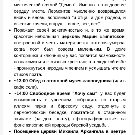
мистической поэмой "Демон". Именно в эти дорогие
сердцу места Лермонтов мысленно возвращался
вновь и вновь, вспоминая "и отца, и дом родной, и
высокие качели, и пруд… и все, все, все".
Поражает своей аскетичностью и, в то же время,
красотой небольшая
церковь Марии Египетской
,
построенной в честь матери поэта, которая умерла,
когда поэт был совсем маленьким. В доме
конторщика и ключницы у вас появится возможность
познакомиться с жизнью крестьян; а в людской избе
- проникнуться народным пением и услышать чтение
стихов поэта.
~13:00 Обед в столовой музея-заповедника
(или в
кафе села).
~14:00 Свободное время "Хочу сам"
: у вас будет
возможность с упоением побродить по старым
аллеям парка и барскому саду, отдохнуть в
лермонтовской беседке, покататься в старинном
экипаже (за доп. плату), сфотографироваться на
фоне живописной природы барской усадьбы.
Посещение церкви Михаила Архангела в центре