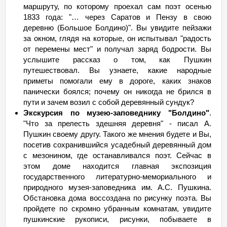
маршруту, по которому проехал сам поэт осенью
1833 года: "… через Саратов и Пензу в свою
деревню (Большое Болдино)". Вы увидите пейзажи
за окном, глядя на которые, он испытывал "радость
от перемены мест" и получал заряд бодрости. Вы
услышите рассказ о том, как Пушкин
путешествовал. Вы узнаете, какие народные
приметы помогали ему в дороге, каких знаков
панически боялся; почему он никогда не брился в
пути и зачем возил с собой деревянный сундук?
Экскурсия по музею-заповеднику "Болдино"
.
"Что за прелесть здешняя деревня" - писал А.
Пушкин своему другу. Такого же мнения будете и Вы,
посетив сохранившийся усадебный деревянный дом
с мезонином, где останавливался поэт. Сейчас в
этом доме находится главная экспозиция
государственного литературно-мемориального и
природного музея-заповедника им. А.С. Пушкина.
Обстановка дома воссоздана по рисунку поэта. Вы
пройдете по скромно убранным комнатам, увидите
пушкинские рукописи, рисунки, побываете в