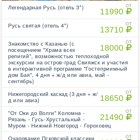
Легендарная Русь (отель 3*)
ОТ
11990
Русь святая (отель 4*)
ОТ
13710
Знакомство с Казанью (с
ОТ
18000
посещением "Храма всех
религий", возможностью теплоходной
экскурсии на остров-град Свияжск и участия
в интерактивной программе "Гостеприимный
дом Бая", 4 дня + ж/д или авиа, май -
сентябрь)
Нижегородский каскад (3 дня + ж/
ОТ
18650
д или авиа)
"От Оки до Волги" Коломна -
ОТ
21490
Рязань - Гусь-Хрустальный -
Муром - Нижний Новгород - Гороховец
Очарование Псковской классики
ОТ