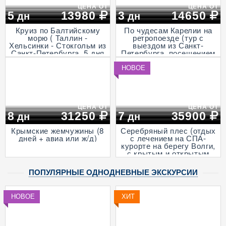
ЦЕНА ОТ
ЦЕНА ОТ
5
13980
3
14650
дн
дн
Круиз по Балтийскому
По чудесам Карелии на
морю ( Таллин -
ретропоезде (тур с
Хельсинки - Стокгольм из
выездом из Санкт-
Санкт-Петербурга, 5 дня
Петербурга, посещением
+ ж/д)
музея живой истории и
деревни викингов -
НОВОЕ
"Бастiонъ", экскурсией в
горный парк «Рускеала»
и к водопадам
Ахвенкоски, 3 дня + ж/д,
апрель - октябрь)
ЦЕНА ОТ
ЦЕНА ОТ
8
31250
7
35900
дн
дн
Крымские жемчужины (8
Серебряный плес (отдых
дней + авиа или ж/д)
с лечением на СПА-
курорте на берегу Волги,
с крытым и открытым
бассейнами и
анимационными
ПОПУЛЯРНЫЕ ОДНОДНЕВНЫЕ ЭКСКУРСИИ
программами, 7 дней + ж/
д)
НОВОЕ
ХИТ