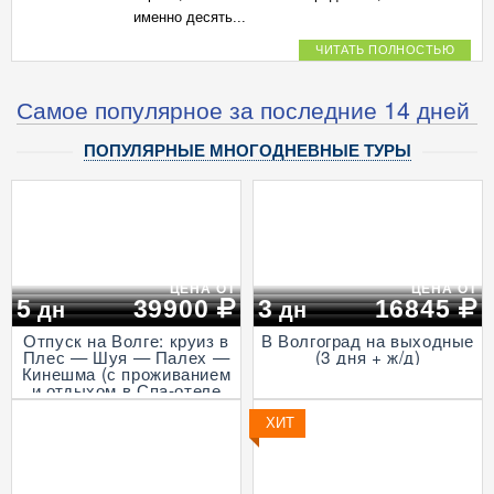
именно десять...
ЧИТАТЬ ПОЛНОСТЬЮ
Самое популярное за последние 14 дней
ПОПУЛЯРНЫЕ МНОГОДНЕВНЫЕ ТУРЫ
ЦЕНА ОТ
ЦЕНА ОТ
5
39900
3
16845
дн
дн
Отпуск на Волге: круиз в
В Волгоград на выходные
Плес — Шуя — Палех —
(3 дня + ж/д)
Кинешма (с проживанием
и отдыхом в Спа-отеле
Волга, проезд на
Ласточке, 5 дней)
ХИТ