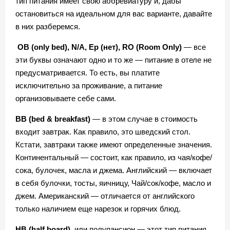
тип питания имеет свою аббревиатуру и, дабы
остановиться на идеальном для вас варианте, давайте
в них разберемся.
OB (only bed), N/A, Ep (нет), RO (Room Only)
— все
эти буквы означают одно и то же — питание в отеле не
предусматривается. То есть, вы платите
исключительно за проживание, а питание
организовываете себе сами.
BB (bed & breakfast)
— в этом случае в стоимость
входит завтрак. Как правило, это шведский стол.
Кстати, завтраки также имеют определенные значения.
Континентальный — состоит, как правило, из чая/кофе/
сока, булочек, масла и джема. Английский — включает
в себя булочки, тосты, яичницу, Чай/сок/кофе, масло и
джем. Американский — отличается от английского
только наличием еще нарезок и горячих блюд.
HB (half board)
, или полупансион — этот тип питания