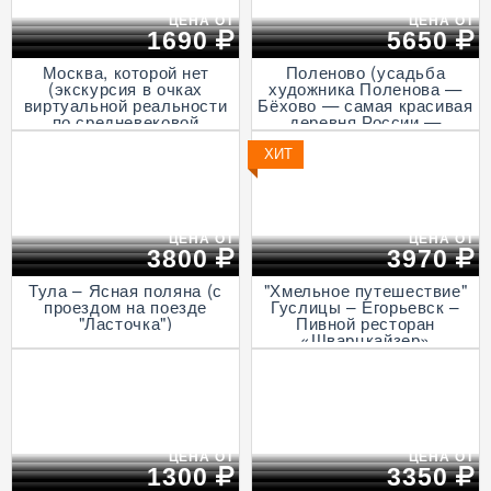
ЦЕНА ОТ
ЦЕНА ОТ
1690
5650
Москва, которой нет
Поленово (усадьба
(экскурсия в очках
художника Поленова —
виртуальной реальности
Бёхово — самая красивая
по средневековой
деревня России —
столице, пешеходная)
Итальянская ротонда в
Подмоклово, с прогулкой
ХИТ
на теплоходе по Оке)
ЦЕНА ОТ
ЦЕНА ОТ
3800
3970
Тула – Ясная поляна (с
"Хмельное путешествие"
проездом на поезде
Гуслицы – Егорьевск –
"Ласточка")
Пивной ресторан
«Шварцкайзер»
ЦЕНА ОТ
ЦЕНА ОТ
1300
3350