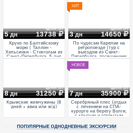
Волга, проезд на
Ласточке, 5 дней)
ХИТ
ЦЕНА ОТ
ЦЕНА ОТ
5
13738
3
14650
дн
дн
Круиз по Балтийскому
По чудесам Карелии на
морю ( Таллин -
ретропоезде (тур с
Хельсинки - Стокгольм из
выездом из Санкт-
Санкт-Петербурга, 5 дня
Петербурга, посещением
+ ж/д)
музея живой истории и
деревни викингов -
НОВОЕ
"Бастiонъ", экскурсией в
горный парк «Рускеала»
и к водопадам
Ахвенкоски, 3 дня + ж/д,
апрель - октябрь)
ЦЕНА ОТ
ЦЕНА ОТ
8
31250
7
35900
дн
дн
Крымские жемчужины (8
Серебряный плес (отдых
дней + авиа или ж/д)
с лечением на СПА-
курорте на берегу Волги,
с крытым и открытым
бассейнами и
анимационными
ПОПУЛЯРНЫЕ ОДНОДНЕВНЫЕ ЭКСКУРСИИ
программами, 7 дней + ж/
д)