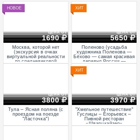
НОВОЕ
ХИТ
ЦЕНА ОТ
ЦЕНА ОТ
1690
5650
Москва, которой нет
Поленово (усадьба
(экскурсия в очках
художника Поленова —
виртуальной реальности
Бёхово — самая красивая
по средневековой
деревня России —
столице, пешеходная)
Итальянская ротонда в
Подмоклово, с прогулкой
ХИТ
на теплоходе по Оке)
ЦЕНА ОТ
ЦЕНА ОТ
3800
3970
Тула – Ясная поляна (с
"Хмельное путешествие"
проездом на поезде
Гуслицы – Егорьевск –
"Ласточка")
Пивной ресторан
«Шварцкайзер»