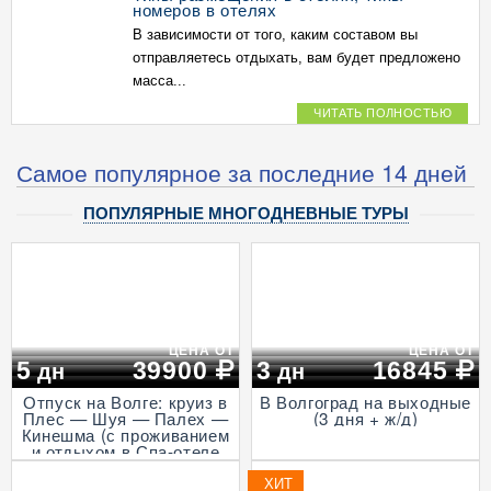
номеров в отелях
В зависимости от того, каким составом вы
отправляетесь отдыхать, вам будет предложено
масса...
ЧИТАТЬ ПОЛНОСТЬЮ
Самое популярное за последние 14 дней
ПОПУЛЯРНЫЕ МНОГОДНЕВНЫЕ ТУРЫ
ЦЕНА ОТ
ЦЕНА ОТ
5
39900
3
16845
дн
дн
Отпуск на Волге: круиз в
В Волгоград на выходные
Плес — Шуя — Палех —
(3 дня + ж/д)
Кинешма (с проживанием
и отдыхом в Спа-отеле
Волга, проезд на
Ласточке, 5 дней)
ХИТ