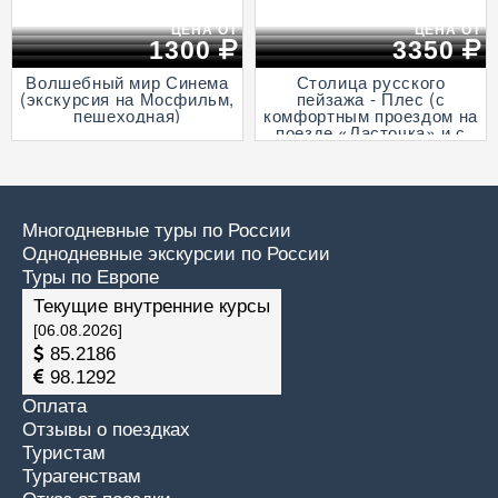
ЦЕНА ОТ
ЦЕНА ОТ
1300
3350
Волшебный мир Синема
Столица русского
(экскурсия на Мосфильм,
пейзажа - Плес (с
пешеходная)
комфортным проездом на
поезде «Ласточка» и с
прогулкой на теплоходе
по Волге)
Многодневные туры по России
Однодневные экскурсии по России
Туры по Европе
Текущие внутренние курсы
[06.08.2026]
85.2186
98.1292
Оплата
Отзывы о поездках
Туристам
Турагенствам