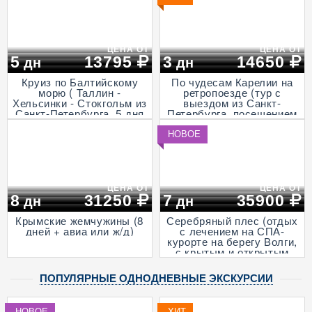
ЦЕНА ОТ
ЦЕНА ОТ
5
13795
3
14650
дн
дн
Круиз по Балтийскому
По чудесам Карелии на
морю ( Таллин -
ретропоезде (тур с
Хельсинки - Стокгольм из
выездом из Санкт-
Санкт-Петербурга, 5 дня
Петербурга, посещением
+ ж/д)
музея живой истории и
деревни викингов -
НОВОЕ
"Бастiонъ", экскурсией в
горный парк «Рускеала»
и к водопадам
Ахвенкоски, 3 дня + ж/д,
апрель - октябрь)
ЦЕНА ОТ
ЦЕНА ОТ
8
31250
7
35900
дн
дн
Крымские жемчужины (8
Серебряный плес (отдых
дней + авиа или ж/д)
с лечением на СПА-
курорте на берегу Волги,
с крытым и открытым
бассейнами и
анимационными
ПОПУЛЯРНЫЕ ОДНОДНЕВНЫЕ ЭКСКУРСИИ
программами, 7 дней + ж/
д)
НОВОЕ
ХИТ