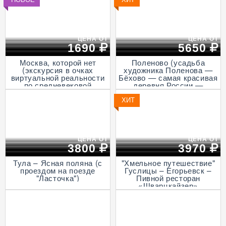
ЦЕНА ОТ
ЦЕНА ОТ
1690
5650
Москва, которой нет
Поленово (усадьба
(экскурсия в очках
художника Поленова —
виртуальной реальности
Бёхово — самая красивая
по средневековой
деревня России —
столице, пешеходная)
Итальянская ротонда в
Подмоклово, с прогулкой
ХИТ
на теплоходе по Оке)
ЦЕНА ОТ
ЦЕНА ОТ
3800
3970
Тула – Ясная поляна (с
"Хмельное путешествие"
проездом на поезде
Гуслицы – Егорьевск –
"Ласточка")
Пивной ресторан
«Шварцкайзер»