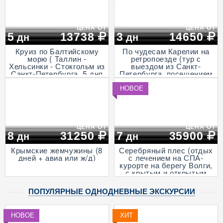
ЦЕНА ОТ
ЦЕНА ОТ
5
13738
3
14650
дн
дн
Круиз по Балтийскому
По чудесам Карелии на
морю ( Таллин -
ретропоезде (тур с
Хельсинки - Стокгольм из
выездом из Санкт-
Санкт-Петербурга, 5 дня
Петербурга, посещением
+ ж/д)
музея живой истории и
деревни викингов -
НОВОЕ
"Бастiонъ", экскурсией в
горный парк «Рускеала»
и к водопадам
Ахвенкоски, 3 дня + ж/д,
апрель - октябрь)
ЦЕНА ОТ
ЦЕНА ОТ
8
31250
7
35900
дн
дн
Крымские жемчужины (8
Серебряный плес (отдых
дней + авиа или ж/д)
с лечением на СПА-
курорте на берегу Волги,
с крытым и открытым
бассейнами и
анимационными
ПОПУЛЯРНЫЕ ОДНОДНЕВНЫЕ ЭКСКУРСИИ
программами, 7 дней + ж/
д)
НОВОЕ
ХИТ