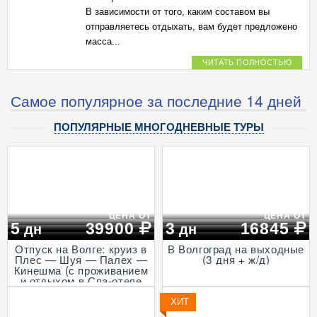
В зависимости от того, каким составом вы
отправляетесь отдыхать, вам будет предложено
масса...
ЧИТАТЬ ПОЛНОСТЬЮ
Самое популярное за последние 14 дней
ПОПУЛЯРНЫЕ МНОГОДНЕВНЫЕ ТУРЫ
ЦЕНА ОТ
ЦЕНА ОТ
5
39900
3
16845
дн
дн
Отпуск на Волге: круиз в
В Волгоград на выходные
Плес — Шуя — Палех —
(3 дня + ж/д)
Кинешма (с проживанием
и отдыхом в Спа-отеле
Волга, проезд на
Ласточке, 5 дней)
ХИТ