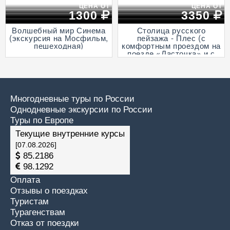
ЦЕНА ОТ
ЦЕНА ОТ
1300
3350
Волшебный мир Синема
Столица русского
(экскурсия на Мосфильм,
пейзажа - Плес (с
пешеходная)
комфортным проездом на
поезде «Ласточка» и с
прогулкой на теплоходе
по Волге)
Многодневные туры по России
Однодневные экскурсии по России
Туры по Европе
Текущие внутренние курсы
[07.08.2026]
85.2186
98.1292
Оплата
Отзывы о поездках
Туристам
Турагенствам
Отказ от поездки