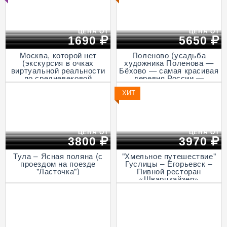
ЦЕНА ОТ
ЦЕНА ОТ
1690
5650
Москва, которой нет
Поленово (усадьба
(экскурсия в очках
художника Поленова —
виртуальной реальности
Бёхово — самая красивая
по средневековой
деревня России —
столице, пешеходная)
Итальянская ротонда в
Подмоклово, с прогулкой
ХИТ
на теплоходе по Оке)
ЦЕНА ОТ
ЦЕНА ОТ
3800
3970
Тула – Ясная поляна (с
"Хмельное путешествие"
проездом на поезде
Гуслицы – Егорьевск –
"Ласточка")
Пивной ресторан
«Шварцкайзер»