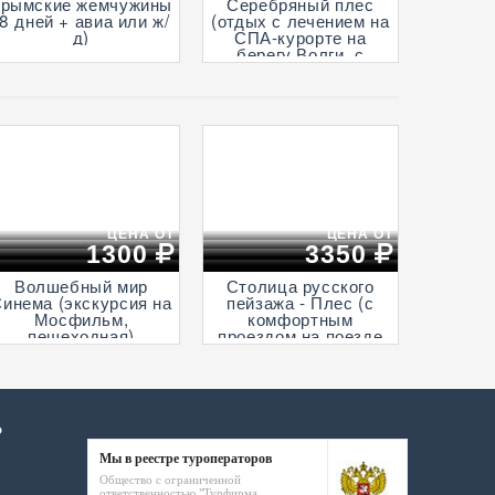
Крымские жемчужины
Серебряный плес
(8 дней + авиа или ж/
(отдых с лечением на
д)
СПА-курорте на
берегу Волги, с
крытым и открытым
бассейнами и
анимационными
программами, 7 дней
+ ж/д)
ЦЕНА ОТ
ЦЕНА ОТ
1300
3350
Волшебный мир
Столица русского
инема (экскурсия на
пейзажа - Плес (с
Мосфильм,
комфортным
пешеходная)
проездом на поезде
«Ласточка» и с
прогулкой на
теплоходе по Волге)
Р
Мы в реестре туроператоров
Общество с ограниченной
ответственностью "Турфирма