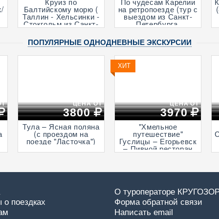
Круиз по
По чудесам Карелии
/
Балтийскому морю (
на ретропоезде (тур с
Таллин - Хельсинки -
выездом из Санкт-
Стокгольм из Санкт-
Петербурга,
Петербурга, 5 дня +
посещением музея
ж/д)
живой истории и
ПОПУЛЯРНЫЕ ОДНОДНЕВНЫЕ ЭКСКУРСИИ
деревни викингов -
"Бастiонъ",
экскурсией в горный
ХИТ
парк «Рускеала» и к
водопадам
Ахвенкоски, 3 дня +
ж/д, апрель - октябрь)
ОТ
ЦЕНА ОТ
ЦЕНА ОТ
3800
3970
Тула – Ясная поляна
"Хмельное
а
(с проездом на
путешествие"
С
поезде "Ласточка")
Гуслицы – Егорьевск
– Пивной ресторан
«Шварцкайзер»
а
О туроператоре КРУГОЗО
 о поездках
Форма обратной связи
ам
Написать email