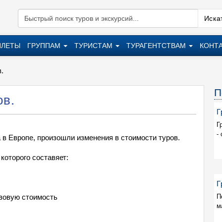
Искат
ИЛЕТЫ
ГРУППАМ
ТУРИСТАМ
ТУРАГЕНТСТВАМ
КОНТ
.
П
ов.
Г
Г
-
 в Европе, произошли изменения в стоимости туров.
оторого составяет:
Г
азовую стоимость
П
м