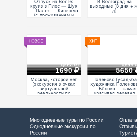
Отпуск на Волге:
В Волгоград на
круиз в Плес — Шуя
выходные (3 дня + ж
— Палех — Кинешма
д)
(с проживанием и
отдыхом в Спа-отеле
Волга, проезд на
Ласточке, 5 дней)
НОВОЕ
ХИТ
ЦЕНА ОТ
ЦЕНА 
1690
5650
Москва, которой нет
Поленово (усадьба
(экскурсия в очках
художника Поленов
виртуальной
— Бёхово — самая
реальности по
красивая деревня
средневековой
России —
столице,
Итальянская ротонд
пешеходная)
в Подмоклово, с
прогулкой на
теплоходе по Оке)
Многодневные туры по России
Оплата
Однодневные экскурсии по
Отзывы
России
Турист