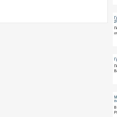
Г
2
П
о
Г
П
В
М
п
В
Р