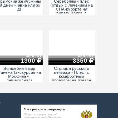
Крымские жемчужины
Серебряный плес
(8 дней + авиа или ж/
(отдых с лечением на
д)
СПА-курорте на
берегу Волги, с
крытым и открытым
бассейнами и
анимационными
программами, 7 дней
+ ж/д)
ЦЕНА ОТ
ЦЕНА ОТ
1300
3350
Волшебный мир
Столица русского
инема (экскурсия на
пейзажа - Плес (с
Мосфильм,
комфортным
пешеходная)
проездом на поезде
«Ласточка» и с
прогулкой на
теплоходе по Волге)
Р
Мы в реестре туроператоров
Общество с ограниченной
ответственностью "Турфирма