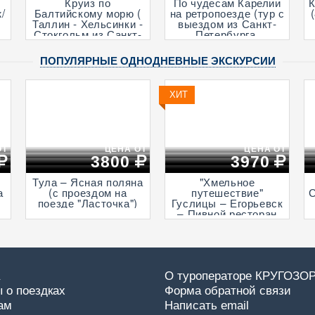
Круиз по
По чудесам Карелии
/
Балтийскому морю (
на ретропоезде (тур с
Таллин - Хельсинки -
выездом из Санкт-
Стокгольм из Санкт-
Петербурга,
Петербурга, 5 дня +
посещением музея
ж/д)
живой истории и
ПОПУЛЯРНЫЕ ОДНОДНЕВНЫЕ ЭКСКУРСИИ
деревни викингов -
"Бастiонъ",
экскурсией в горный
ХИТ
парк «Рускеала» и к
водопадам
Ахвенкоски, 3 дня +
ж/д, апрель - октябрь)
ОТ
ЦЕНА ОТ
ЦЕНА ОТ
3800
3970
Тула – Ясная поляна
"Хмельное
а
(с проездом на
путешествие"
С
поезде "Ласточка")
Гуслицы – Егорьевск
– Пивной ресторан
«Шварцкайзер»
а
О туроператоре КРУГОЗО
 о поездках
Форма обратной связи
ам
Написать email