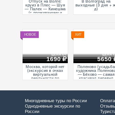
Отпуск на Волге:
В Волгоград на
круиз в Плес — Шуя
выходные (3 дня + ж
— Палех — Кинешма
д)
(с проживанием и
отдыхом в Спа-отеле
Волга, проезд на
Ласточке, 5 дней)
НОВОЕ
ХИТ
ЦЕНА ОТ
ЦЕНА 
1690
5650
Москва, которой нет
Поленово (усадьба
(экскурсия в очках
художника Поленов
виртуальной
— Бёхово — самая
реальности по
красивая деревня
средневековой
России —
столице,
Итальянская ротонд
пешеходная)
в Подмоклово, с
прогулкой на
теплоходе по Оке)
Многодневные туры по России
Оплата
Однодневные экскурсии по
Отзывы
России
Турист