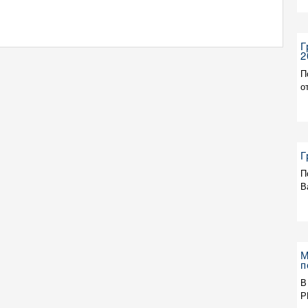
Г
2
П
о
Г
П
В
М
п
В
Р