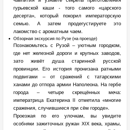
чаепития и узнаете секреты приготовления
гурьевской каши - того самого «царского
десерта», который покорил императорскую
семью. А затем продегустируете это
лакомство с ароматным чаем.
Обзорная экскурсия по Рузе (на проезде)
Познакомьтесь с Рузой – уютным городком,
где нет железной дороги и крупных заводов,
зато живёт душа старинной русской
провинции. Его история пронизана ратными
подвигами – от сражений с татарскими
ханами до отпора армии Наполеона. На гербе
города – четыре скрещённых меча:
императрица Екатерина II отметила «многие
сражения, случившиеся при сём городе».
Проезжая по его улочкам, вы увидите
особняки зажиточных ружан XIX века, храмы,