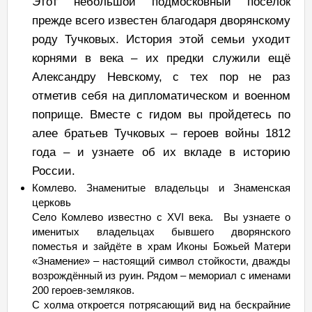
Этот небольшой подмосковный посёлок
прежде всего известен благодаря дворянскому
роду Тучковых. История этой семьи уходит
корнями в века – их предки служили ещё
Александру Невскому, с тех пор не раз
отметив себя на дипломатическом и военном
поприще. Вместе с гидом вы пройдетесь по
алее братьев Тучковых – героев войны 1812
года – и узнаете об их вкладе в историю
России.
Комлево. Знаменитые владельцы и Знаменская
церковь
Село Комлево известно с XVI века. Вы узнаете о
именитых владельцах бывшего дворянского
поместья и зайдёте в храм Иконы Божьей Матери
«Знамение» – настоящий символ стойкости, дважды
возрождённый из руин. Рядом – мемориал с именами
200 героев-земляков.
С холма откроется потрясающий вид на бескрайние