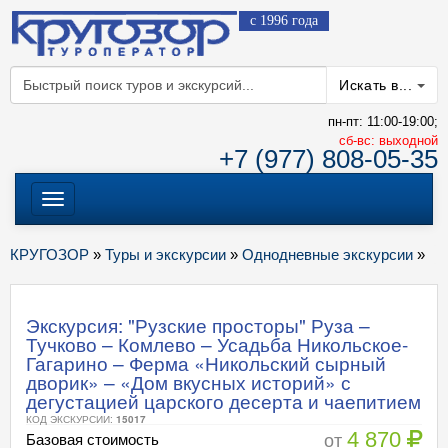
с 1996 года
Искать в...
пн-пт: 11:00-19:00;
cб-вс: выходной
+7 (977) 808-05-35
Меню
КРУГОЗОР
»
Туры и экскурсии
»
Однодневные экскурсии
»
Экскурсия: "Рузские просторы" Руза –
Тучково – Комлево – Усадьба Никольское-
Гагарино – Ферма «Никольский сырный
дворик» – «Дом вкусных историй» с
дегустацией царского десерта и чаепитием
КОД ЭКСКУРСИИ:
15017
4 870
от
Базовая стоимость