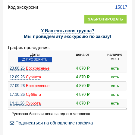
Код экскурсии
15017
ЗАБРОНИРОВАТЬ
У Вас есть своя группа?
Мы проведем эту экскурсию по заказу!
График проведения:
Даты
цена от
наличие
мест
ПРОВЕРИТЬ
23.08.26
Воскресенье
4 870
есть
12.09.26
Суббота
4 870
есть
27.09.26
Воскресенье
4 870
есть
17.10.26
Суббота
4 870
есть
14.11.26
Суббота
4 870
есть
06.12.26
Воскресенье
4 870
есть
*указана базовая цена за одного человека
Подписаться на обновление графика