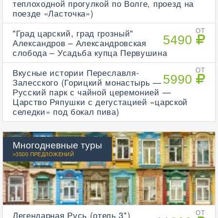
теплоходной прогулкой по Волге, проезд на
поезде «Ласточка»)
"Град царский, град грозный"
ОТ
5490
Александров – Александровская
слобода – Усадьба купца Первушина
Вкусные истории Переславля-
ОТ
5990
Залесского (Горицкий монастырь —
Русский парк с чайной церемонией —
Царство Ряпушки с дегустацией «царской
селедки» под бокал пива)
Многодневные туры
>3500 ПРЕДЛОЖЕНИЙ
Легендарная Русь (отель 3*)
ОТ