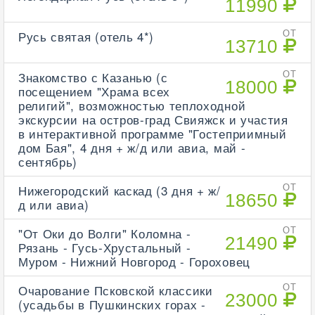
11990
Русь святая (отель 4*)
ОТ
13710
Знакомство с Казанью (с
ОТ
18000
посещением "Храма всех
религий", возможностью теплоходной
экскурсии на остров-град Свияжск и участия
в интерактивной программе "Гостеприимный
дом Бая", 4 дня + ж/д или авиа, май -
сентябрь)
Нижегородский каскад (3 дня + ж/
ОТ
18650
д или авиа)
"От Оки до Волги" Коломна -
ОТ
21490
Рязань - Гусь-Хрустальный -
Муром - Нижний Новгород - Гороховец
Очарование Псковской классики
ОТ
23000
(усадьбы в Пушкинских горах -