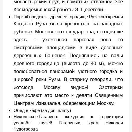
монастырский пруд и памятник отважной Зое
Космодемьянской работы З. Церетели.
Парк «Городок» – древнее городище Рузского кремля
Когда‑то Руза была крепостью на западных
рубежах Московского государства, сегодня же
здесь – ухоженная парковая зона со
смотровыми площадками в виде дозорных
деревянных башенок. Поднявшись на валы
древнего городища (высота до 40 м), можно
полюбоваться панорамой уютного городка и
широкой реки Рузы. В старину говорили, что
«отсюда Москву видно»! Эзотерики
причисляют это место к девяти Священным
Центрам Изначалья, оберегающим Москву.
Обед в кафе (за доп. плату)
Никольское-Гагарино: экскурсия по территории
усадьбы князей Гагариных, храм Николая
Чудотворца