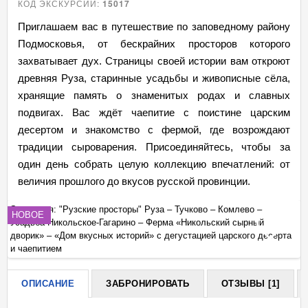
КОД ЭКСКУРСИИ:
15017
Приглашаем вас в путешествие по заповедному району
Подмосковья, от бескрайних просторов которого
захватывает дух. Страницы своей истории вам откроют
древняя Руза, старинные усадьбы и живописные сёла,
хранящие память о знаменитых родах и славных
подвигах. Вас ждёт чаепитие с поистине царским
десертом и знакомство с фермой, где возрождают
традиции сыроварения. Присоединяйтесь, чтобы за
один день собрать целую коллекцию впечатлений: от
величия прошлого до вкусов русской провинции.
Экскурсия: "Рузские просторы" Руза – Тучково – Комлево –
Эк
НОВОЕ
Усадьба Никольское-Гагарино – Ферма «Никольский сырный
Ус
+
а
дворик» – «Дом вкусных историй» с дегустацией царского десерта
дв
и чаепитием
и 
ОПИСАНИЕ
ЗАБРОНИРОВАТЬ
ОТЗЫВЫ [1]