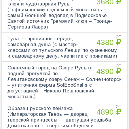
3680
ключ и чудотворная Русь
(Гефсиманский подземный монастырь –
самый большой водопад в Подмосковье
Святой источник Гремячий ключ – Троице-
Сергиева Лавра)
Тула — пряничное сердце,
ОТ
4380
самоварная душа (с мастер-
классами от тульского Левши по кузнечному
и самоварному делу, чаепитие с пряниками)
Солнечный город на Озере Русь (с
ОТ
4890
водной прогулкой по
Левитановскому озеру Сенеж – Солнечногорск
– улиточная ферма SolEcoSnails с
дегустацией - Николо-Пешношский
монастырь)
Образец русского пейзажа
ОТ
4890
(Императорская Тверь — дворец
тверской принцессы — цветущая усадьба
Домотканово, с тверским обедом и