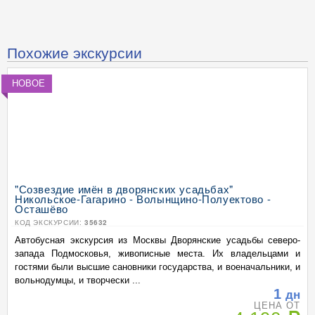
Похожие экскурсии
НОВОЕ
"Созвездие имён в дворянских усадьбах"
Никольское-Гагарино - Волынщино-Полуектово -
Осташёво
КОД ЭКСКУРСИИ:
35632
Автобусная экскурсия из Москвы Дворянские усадьбы северо-
запада Подмосковья, живописные места. Их владельцами и
гостями были высшие сановники государства, и военачальники, и
вольнодумцы, и творчески ...
1
дн
ЦЕНА ОТ