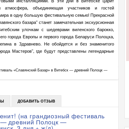
товыми инсталляциями. В эти дни в Витебске царит
ая атмосфера, объединяющая участников и гостей
и мира в одну большую фестивальную семью! Прекрасной
авянского базара" станет замечательная экскурсионная
итебским улочкам с шедеврами виленского барокко,
го города Европы и первого города Беларуси Полоцка,
епина в Здравнево. Не обойдется и без знаменитого
орода Мастеров", где будут представлены легендарные
естиваль «Славянский Базар» в Витебск — древний Полоцк —
Тур: Б
средне
+
ВЫ
ДОБАВИТЬ ОТЗЫВ
венит! (на грандиозный фестиваль
к — древний Полоцк —
ск, 3 дня + ж/д)