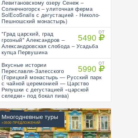
Левитановскому озеру Сенеж –
Солнечногорск – улиточная ферма
SolEcoSnails с дегустацией - Николо-
Пешношский монастырь)
"Град царский, град
ОТ
5490
грозный" Александров –
Александровская слобода – Усадьба
купца Первушина
Вкусные истории
ОТ
5990
Переславля-Залесского
(Горицкий монастырь — Русский парк
с чайной церемонией — Царство
Ряпушки с дегустацией «царской
селедки» под бокал пива)
Многодневные туры
>3500 ПРЕДЛОЖЕНИЙ