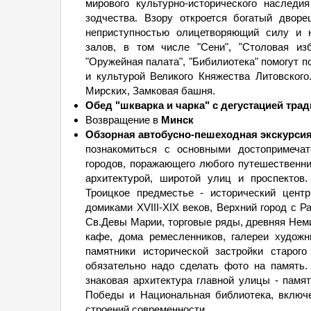
мирового культурно-исторического наслед
зодчества. Взору откроется богатый двор
неприступностью олицетворяющий силу и н
залов, в том числе "Сени", "Столовая изба
"Оружейная палата", "Бибилиотека" помогут п
и культурой Великого Княжества Литовского
Мирских, Замковая башня.
Обед "шкварка и чарка" с дегустацией трад
Возвращение в
Минск
Обзорная автобусно-пешеходная экскурсия
познакомиться с основными достопримечат
городов, поражающего любого путешественн
архитектурой, широтой улиц и проспектов
Троицкое предместье - исторический цент
домиками XVIII-XIX веков, Верхний город с 
Св.Девы Марии, торговые ряды, древняя Неми
кафе, дома ремесленников, галереи художн
памятники исторической застройки старог
обязательно надо сделать фото на память
знаковая архитектура главной улицы - памя
Победы и Национальная библиотека, включ
строений современности.