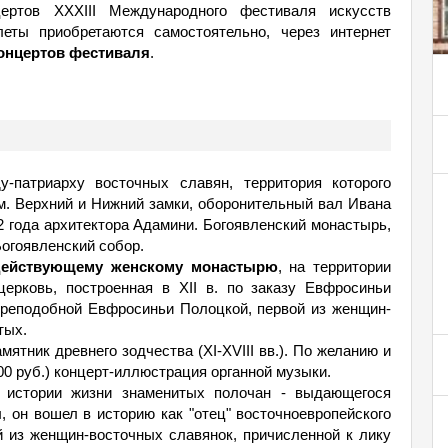
ртов XXXIII Международного фестиваля искусств
ы приобретаются самостоятельно, через интернет
онцертов фестиваля
.
у-патриарху восточных славян, территория которого
м. Верхний и Нижний замки, оборонительный вал Ивана
2 года архитектора Адамини. Богоявленский монастырь,
огоявленский собор.
действующему женскому монастырю
, на территории
церковь, построенная в XII в. по заказу Евфросиньи
Преподобной Евфросиньи Полоцкой, первой из женщин-
тых.
амятник древнего зодчества (XI-XVIII вв.). По желанию и
00 руб.) концерт-иллюстрация органной музыки.
 истории жизни знаменитых полочан - выдающегося
 он вошел в историю как "отец" восточноевропейского
й из женщин-восточных славянок, причисленной к лику