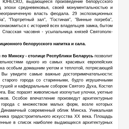
ия ЮНЕСКО, выдающееся произведение белорусского
ец эпохи средневековья, своей монументальностью и
еограниченную власть феодала. 29 экспозиционных
", "Портретный зал", "Гостиная", "Винные погреба",
ознакомиться с историей всех владельцев замка, бытом
. Спасская часовня - усыпальница князей Святополк-
иционного белорусского напитка и сала.
 по Минску - столице Республики Беларусь
позволит
ельностями одного из самых красивых европейских
ика особым домашним уютом и теплотой, потрясающей
. Вы увидите самые важные достопримечательности:
р старого города со старинными, будто игрушечными
Ратушей и кафедральным собором Святого Духа, Костел
га. Вас поразят живописные изогнутые улочки, уютные
иков. Особое впечатление произведут архитектурные
о города с множеством малых форм, возле которых
. Динамичный современный облик Минска. Уникальная
тника градостроительного искусства XX века. Площадь
енные в список наиболее выдающихся архитектурных