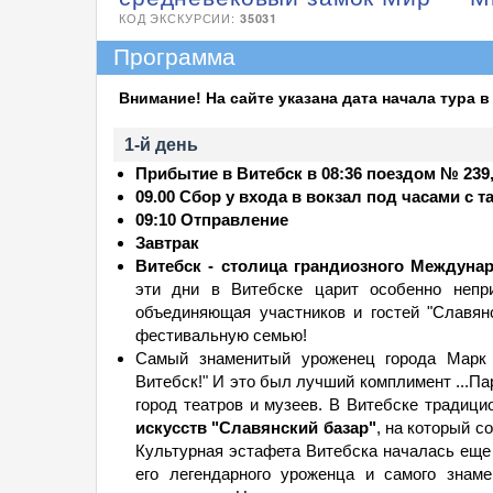
КОД ЭКСКУРСИИ:
35031
Программа
Внимание! На сайте указана дата начала тура в
1-й день
Прибытие в Витебск в 08:36 поездом № 239,
09.00 Сбор у входа в вокзал под часами с т
09:10 Отправление
Завтрак
Витебск - столица грандиозного Междунар
эти дни в Витебске царит особенно непри
объединяющая участников и гостей "Славян
фестивальную семью!
Самый знаменитый уроженец города Марк 
Витебск!" И это был лучший комплимент ...Па
город театров и музеев. В Витебске тради
искусств "Славянский базар"
, на который с
Культурная эстафета Витебска началась еще 
его легендарного уроженца и самого знам