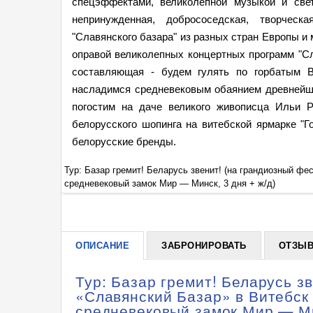
спецэффектами, великолепной музыкой и све
непринужденная, добрососедская, творческ
"Славянского базара" из разных стран Европы 
оправой великолепных концертных программ "Сл
составляющая - будем гулять по горбатым В
насладимся средневековым обаянием древнейше
погостим на даче великого живописца Ильи Р
белорусского шопинга на витебской ярмарке "Г
белорусские бренды.
 Полоцк —
Тур: Базар гремит! Беларусь звенит! (на грандиозный ф
средневековый замок Мир — Минск, 3 дня + ж/д)
ОПИСАНИЕ
ЗАБРОНИРОВАТЬ
ОТЗЫ
Тур: Базар гремит! Беларусь з
«Славянский Базар» в Витебс
средневековый замок Мир — Мин