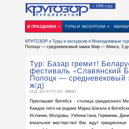
с 1996 года
В ПРАЗДНИКИ
ТУРЫ И ЭКСКУРСИИ
АВИАБ
КРУГОЗОР
»
Туры и экскурсии
»
Многодневные ту
Полоцк — средневековый замок Мир — Минск, 3 дн
Тур: Базар гремит! Белару
фестиваль «Славянский Б
Полоцк — средневековый 
ж/д)
КОД ЭКСКУРСИИ:
35031
Приглашает Витебск - столица грандиозного Ме
Каждое лето на родине Марка Шагала в Витебске
Испании, Молдовы, Узбекистана, Германии, Дани
вокальное мастерство! Вас ждут грандиозные