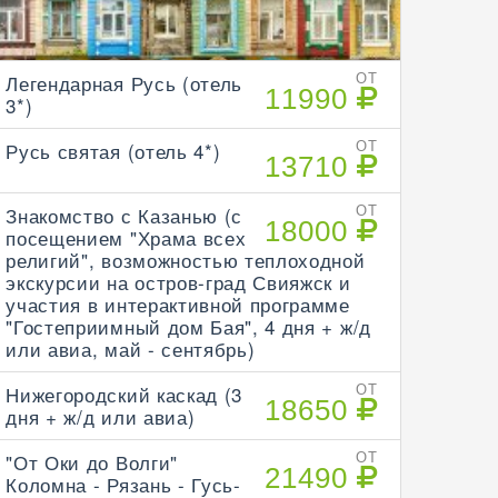
Легендарная Русь (отель
ОТ
11990
3*)
Русь святая (отель 4*)
ОТ
13710
Знакомство с Казанью (с
ОТ
18000
посещением "Храма всех
религий", возможностью теплоходной
экскурсии на остров-град Свияжск и
участия в интерактивной программе
"Гостеприимный дом Бая", 4 дня + ж/д
или авиа, май - сентябрь)
Нижегородский каскад (3
ОТ
18650
дня + ж/д или авиа)
"От Оки до Волги"
ОТ
21490
Коломна - Рязань - Гусь-