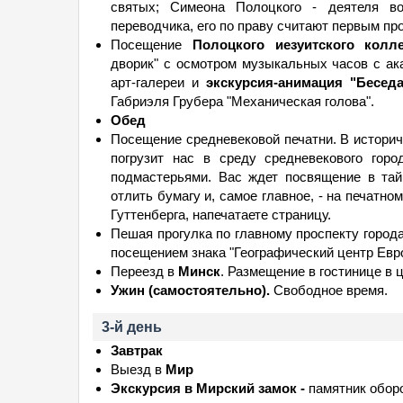
святых; Симеона Полоцкого - деятеля вос
переводчика, его по праву считают первым п
Посещение
Полоцкого иезуитского колле
дворик" с осмотром музыкальных часов с ака
арт-галереи и
экскурсия-анимация "Бесед
Габриэля Грубера "Механическая голова".
Обед
Посещение средневековой печатни. В историч
погрузит нас в среду средневекового гор
подмастерьями. Вас ждет посвящение в тай
отлить бумагу и, самое главное, - на печатно
Гуттенберга, напечатаете страницу.
Пешая прогулка по главному проспекту город
посещением знака "Географический центр Евро
Переезд в
Минск
. Размещение в гостинице в 
Ужин (самостоятельно).
Свободное время.
3-й день
Завтрак
Выезд в
Мир
Экскурсия в Мирский замок -
памятник оборо