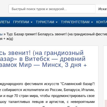
Искат
ИЛЕТЫ
ГРУППАМ
ТУРИСТАМ
ТУРАГЕНТСТВАМ
КОНТ
ры
»
Тур: Базар гремит! Беларусь звенит! (на грандиозный фест
я + ж/д)
сь звенит! (на грандиозный
азар» в Витебск — древний
замок Мир — Минск, 3 дня +
ждународного фестиваля искусств "Славянский базар"!
 собираются исполнители из России, Беларуси, Италии,
и и еще 70 стран мира, чтобы продемонстрировать свое
 шоу талантливых певцов и артистов, с невероятными