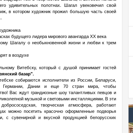
 его удивительных полотнах. Шагал увековечил свой
иж, в котором художник прожил большую часть своей
.
 художника
сках будущего лидера мирового авангарда XX века
ному Шагалу о необыкновенной жизни и любви к трем
рят в воздухе
льному Витебску, который с душой принимает гостей
янский базар".
ебске собираются исполнители из России, Беларуси,
а, Германии, Дании и еще 70 стран мира, чтобы
тво! Вас ждут грандиозные шоу талантливых певцов и
ликолепной музыкой и световыми инсталляциями. В эти
добрососедская, творческая атмосфера, работают
цах можно посетить красочно оформленные подворья
, с сувенирной и вкусной продукцией белорусских