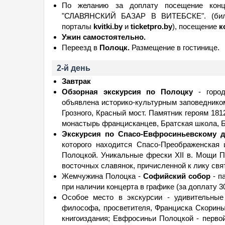
По желанию за доплату посещение конце
"СЛАВЯНСКИЙ БАЗАР В ВИТЕБСКЕ". (билет
порталы
kvitki.by
и
ticketpro.by
), посещение
к
Ужин самостоятельно.
Переезд в
Полоцк.
Размещение в гостинице.
2-й день
Завтрак
Обзорная экскурсия по Полоцку
- город
объявлена историко-культурным заповеднико
Грозного, Красный мост. Памятник героям 181
монастырь францисканцев, Братская школа, Б
Экскурсия по Спасо-Евфросиньевскому 
которого находится Спасо-Преображенская 
Полоцкой. Уникальные фрески XII в. Мощи 
восточных славянок, причисленной к лику свя
Жемчужина Полоцка -
Софийский собор
- п
при наличии концерта в графике (за доплату 3
Особое место в экскурсии - удивительные
философа, просветителя, Франциска Скорины,
книгоиздания; Евфросиньи Полоцкой - перво