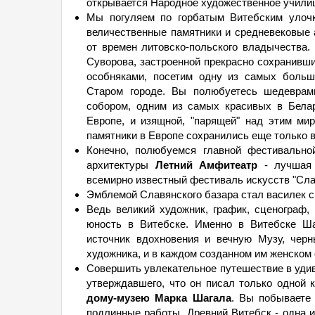
открывается Народное художественное учили
Мы погуляем по горбатым Витебским улочк
величественные памятники и средневековые 
от времен литовско-польского владычества.
Суворова, застроенной прекрасно сохранивш
особняками, посетим одну из самых больш
Старом городе. Вы полюбуетесь шедеврами
собором, одним из самых красивых в Белар
Европе, и изящной, "парящей" над этим ми
памятники в Европе сохранились еще только 
Конечно, полюбуемся главной фестивально
архитектуры
Летний Амфитеатр
- лучшая 
всемирно известный фестиваль искусств "Сла
Эмблемой Славянского базара стал василек с
Ведь великий художник, график, сценограф,
юность в Витебске. Именно в Витебске Ша
источник вдохновения и вечную Музу, черн
художника, и в каждом созданном им женском
Совершить увлекательное путешествие в удив
утверждавшего, что он писал только одной 
дому-музею Марка Шагала
. Вы побываете
подлинные работы. Древний Витебск - одна и