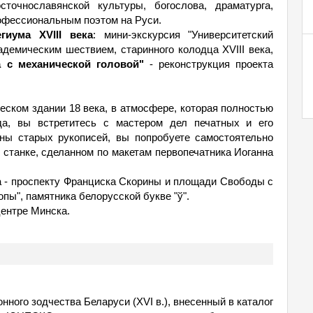
точнославянской культуры, богослова, драматурга,
рофессиональным поэтом на Руси.
гиума XVIII века
: мини-экскурсия "Университетский
демическим шествием, старинного колодца XVIII века,
а с механической головой"
- реконструкция проекта
еском здании 18 века, в атмосфере, которая полностью
ода, вы встретитесь с мастером дел печатных и его
ны старых рукописей, вы попробуете самостоятельно
м станке, сделанном по макетам первопечатника Иоганна
а - проспекту Франциска Скорины и площади Свободы с
пы", памятника белорусской букве "ў".
центре Минска.
нного зодчества Беларуси (XVI в.), внесенный в каталог