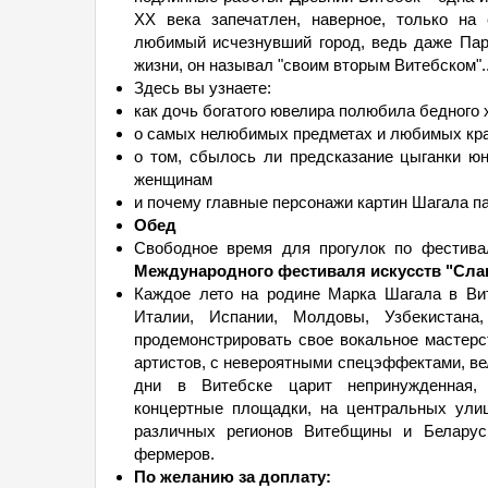
XX века запечатлен, наверное, только на
любимый исчезнувший город, ведь даже Пар
жизни, он называл "своим вторым Витебском"..
Здесь вы узнаете:
как дочь богатого ювелира полюбила бедного
о самых нелюбимых предметах и любимых кра
о том, сбылось ли предсказание цыганки ю
женщинам
и почему главные персонажи картин Шагала па
Обед
Свободное время для прогулок по фестива
Международного фестиваля искусств "Слав
Каждое лето на родине Марка Шагала в Вит
Италии, Испании, Молдовы, Узбекистан
продемонстрировать свое вокальное мастерс
артистов, с невероятными спецэффектами, ве
дни в Витебске царит непринужденная, 
концертные площадки, на центральных ули
различных регионов Витебщины и Беларуси
фермеров.
По желанию за доплату: