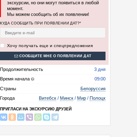
экскурсии, но они могут появиться в любой
момент.
Мы можем сообщить об их появлении!
КУДА СООБЩИТЬ ПРИ ПОЯВЛЕНИИ ДАТ?*
Хочу получать еще и спецпредложения
СООБЩИТЕ МНЕ О ПОЯВЛЕНИИ ДАТ
Продолжительность
3 дня
азар гремит! Беларусь звенит! (на грандиозный фестиваль «Славянский
Время начала
09:00
вековый замок Мир — Минск, 3 дня + ж/д)
Страны
Белоруссия
Города
Витебск
/
Минск
/
Мир
/
Полоцк
ПРИГЛАСИ НА ЭКСКУРСИЮ ДРУЗЕЙ