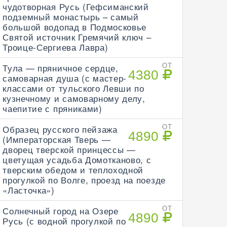
чудотворная Русь (Гефсиманский
подземный монастырь – самый
большой водопад в Подмосковье
Святой источник Гремячий ключ –
Троице-Сергиева Лавра)
Тула — пряничное сердце,
ОТ
4380
самоварная душа (с мастер-
классами от тульского Левши по
кузнечному и самоварному делу,
чаепитие с пряниками)
Образец русского пейзажа
ОТ
4890
(Императорская Тверь —
дворец тверской принцессы —
цветущая усадьба Домотканово, с
тверским обедом и теплоходной
прогулкой по Волге, проезд на поезде
«Ласточка»)
Солнечный город на Озере
ОТ
4890
Русь (с водной прогулкой по