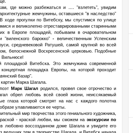
ще.
ам, где можно разбежаться и …. "взлететь", увидим
архитектурные жемчужины, оставшиеся "в наследство"
 В ходе прогулки по Витебску, мы спустимся по улице
имися и великолепно отреставрированными старинными
их в Европе площадей, побываем в очаровательном
 "виленского барокко"
-
величественным Успенским
уси, средневековой Ратушей, самой крупной во всей
ром, белоснежной Воскресенской церковью. Подобные
в Вильнюсе!
й площадкой Витебска. Это жемчужина современной
концертная площадка Европы, на которой проходит
вянский базар".
 картин Марка Шагала.
 поэт
Марк Шагал
родился, провел свое отрочество и
гал обрел любовь всей своей жизни, неиссякаемый
ые глаза которой смотрят на нас с каждого полотна
 образе улавливаются ее черты.
ительный мир творчества этого гениального художника,
краской - краской любви, мы сможем на
экскурсии по
 в любовно воссозданном доме Шагала и увидите его
з ведущих тем в творчестве Шагала, и Витебск начала