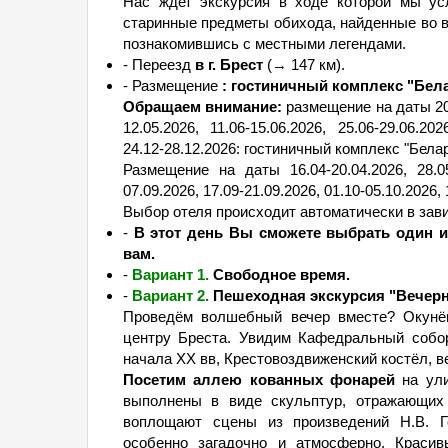
Нас ждет экскурсия в ходе которой мы ус
старинные предметы обихода, найденные во в
познакомившись с местными легендами.
- Переезд
в г. Брест
(→ 147 км).
- Размещение
: гостиничный комплекс "Белар
Обращаем внимание:
размещение на даты 20.0
12.05.2026, 11.06-15.06.2026, 25.06-29.06.202
24.12-28.12.2026: гостиничный комплекс "Белару
Размещение на даты 16.04-20.04.2026, 28.05-0
07.09.2026, 17.09-21.09.2026, 01.10-05.10.2026, 
Выбор отеля происходит автоматически в зави
-
В этот день Вы сможете выбрать один 
вам.
-
Вариант 1.
Свободное время.
-
Вариант 2.
Пешеходная экскурсия "Вечерни
Проведём волшебный вечер вместе? Окунём
центру Бреста. Увидим Кафедральный собор
начала XX вв, Крестовоздвиженский костёл, 
Посетим аллею кованных фонарей
на ули
выполнены в виде скульптур, отражающих 
воплощают сцены из произведений Н.В. Г
особенно загадочно и атмосферно. Красив