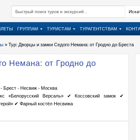
Искат
ИЛЕТЫ
ГРУППАМ
ТУРИСТАМ
ТУРАГЕНТСТВАМ
КОНТ
ры
»
Тур: Дворцы и замки Седого Немана: от Гродно до Бреста
го Немана: от Гродно до
 - Брест - Несвиж - Москва
кс «Белорусский Версаль» ✔ Коссовский замок ✔
герой» ✔ Фарный костёл Несвижа
Тур: Д
+