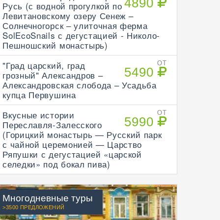
4890
Русь (с водной прогулкой по
Левитановскому озеру Сенеж –
Солнечногорск – улиточная ферма
SolEcoSnails с дегустацией - Николо-
Пешношский монастырь)
"Град царский, град
ОТ
5490
грозный" Александров –
Александровская слобода – Усадьба
купца Первушина
Вкусные истории
ОТ
5990
Переславля-Залесского
(Горицкий монастырь — Русский парк
с чайной церемонией — Царство
Ряпушки с дегустацией «царской
селедки» под бокал пива)
Многодневные туры
>3500 ПРЕДЛОЖЕНИЙ