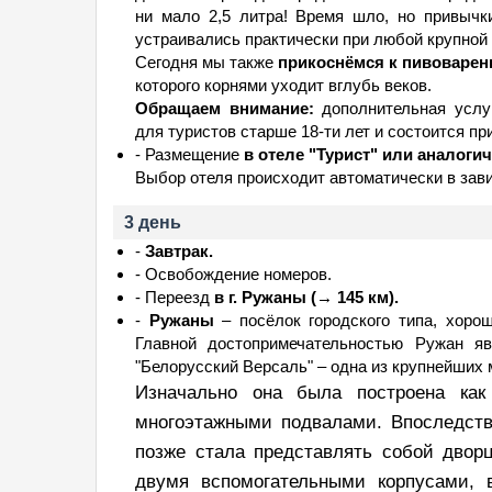
ни мало 2,5 литра! Время шло, но привычк
устраивались практически при любой крупной
Сегодня мы также
прикоснёмся к пивоварен
которого корнями уходит вглубь веков.
Обращаем внимание:
дополнительная услу
для туристов старше 18-ти лет и состоится пр
- Размещение
в отеле "Турист" или аналогич
Выбор отеля происходит автоматически в зави
3 день
-
Завтрак.
- Освобождение номеров.
- Переезд
в г. Ружаны (→ 145 км).
-
Ружаны
– посёлок городского типа, хоро
Главной достопримечательностью Ружан я
"Белорусский Версаль" – одна из крупнейших м
Изначально она была построена ка
многоэтажными подвалами. Впоследств
позже стала представлять собой двор
двумя вспомогательными корпусами, 