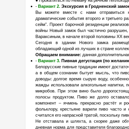
● Прокатиться по Неману на речном теплоходе
-
Вариант 2.
Экскурсия в Гродненский замок
Вы можете вместе с нами отправиться н
драматические события второго и третьего р
сейм". Проект барочной резиденции реализова
войны Новый замок был частично разрушен,
Вараксиным, в начале второй половины XX ве
Сегодня в здании Нового замка разме
обладающий одной из лучших в стране коллек
Обращаем внимание:
данная дополнительная
-
Вариант 3.
Пивная дегустация (по желанию,
Белорусские пивные традиции имеют достаточн
а в общем сознании бытует мысль, что пив
доводы: долгое время сырую воду, особенно
жажды использовали алкогольные напитки, п
микробов. При этом вино было дорогостоя
полосы продуктом. Пиво же долго оставало
компонент – ячмень прекрасно растёт и р
фольклору, крестьяне варили пиво часто и 
считался его напрасной тратой, поскольку пив
Не отставала и шляхта, а скорее даже обг
дневная норма для представителя благородног