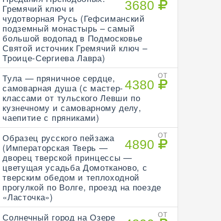
3680
Гремячий ключ и
чудотворная Русь (Гефсиманский
подземный монастырь – самый
большой водопад в Подмосковье
Святой источник Гремячий ключ –
Троице-Сергиева Лавра)
Тула — пряничное сердце,
ОТ
4380
самоварная душа (с мастер-
классами от тульского Левши по
кузнечному и самоварному делу,
чаепитие с пряниками)
Образец русского пейзажа
ОТ
4890
(Императорская Тверь —
дворец тверской принцессы —
цветущая усадьба Домотканово, с
тверским обедом и теплоходной
прогулкой по Волге, проезд на поезде
«Ласточка»)
Солнечный город на Озере
ОТ