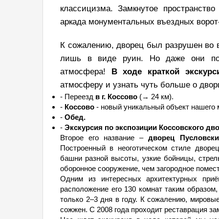
классицизма. Замкнутое пространств
аркада монументальных въездных ворот
К сожалению, дворец был разрушен во 
лишь в виде руин. Но даже они пор
атмосфера!
В ходе краткой экскурс
атмосферу и узнать чуть больше о двор
- Переезд
в г. Коссово
(→ 24 км).
-
Коссово
- новый уникальный объект нашего 
-
Обед.
-
Экскурсия по экспозиции Коссовского дво
Второе его название –
дворец Пусловски
Построенный в неоготическом стиле дворе
башни разной высоты, узкие бойницы, стре
оборонное сооружение, чем загородное помест
Одним из интересных архитектурных приё
расположение его 130 комнат таким образом,
только 2–3 дня в году. К сожалению, миров
сожжен. С 2008 года проходит реставрация з