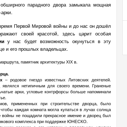
о обширного парадного двора замыкала мощная
-арки.
время Первой Мировой войны и до нас он дошёл
ажают своей красотой, здесь царит особая
ии
у нас будет возможность окунуться в эту
це и его прошлых владельцах.
маршрута, памятник архитектуры XIX в.
рца.
х
– родовое гнездо известных Литовских деятелей.
ц являлся нетипичным для своего времени. Граненые
льчатые арки, угловые контрфорсы больше напоминали
ье.
мов, примененных при строительстве дворца, было
 чтобы каждая комната могла купаться в лучах солнца
ые войны не пощадили прекрасное имение и дворец был
амкового комплекса при поддержке ЮНЕСКО.