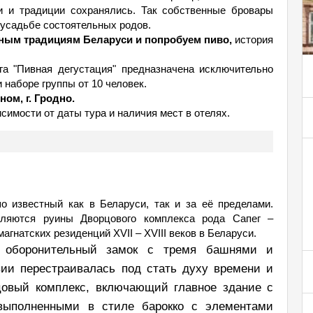
и и традиции сохранялись. Так собственные бровары
 усадьбе состоятельных родов.
ным традициям Беларуси и попробуем пиво,
история
га "Пивная дегустация" предназначена исключительно
и наборе группы от 10 человек.
ном, г. Гродно.
симости от даты тура и наличия мест в отелях.
шо известный как в Беларуси, так и за её пределами.
вляются руины Дворцового комплекса рода Сапег –
агнатских резиденций XVII – XVIII веков в Беларуси.
к оборонительный замок с тремя башнями и
ии перестраивалась под стать духу времени и
цовый комплекс, включающий главное здание с
выполненными в стиле барокко с элементами