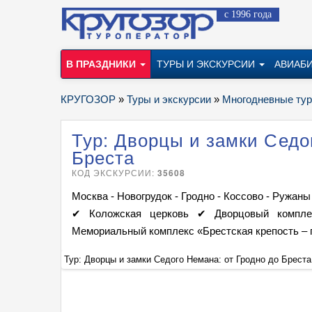
с 1996 года
В ПРАЗДНИКИ
ТУРЫ И ЭКСКУРСИИ
АВИАБ
КРУГОЗОР
»
Туры и экскурсии
»
Многодневные ту
Тур: Дворцы и замки Седо
Бреста
КОД ЭКСКУРСИИ:
35608
Москва - Новогрудок - Гродно - Коссово - Ружаны
✔ Коложская церковь ✔ Дворцовый компле
Мемориальный комплекс «Брестская крепость – 
Тур: Дворцы и замки Седого Немана: от Гродно до Бреста