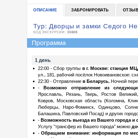
ОПИСАНИЕ
ЗАБРОНИРОВАТЬ
ОТЗЫ
Тур: Дворцы и замки Седого Не
КОД ЭКСКУРСИИ:
35608
Программа
1 день
22:00 - Сбор группы
в г. Москве: станция М
ул., 181, рабочий посёлок Новоивановское: сх
22:30 - Отправление
в Беларусь.
Ночной пере
-
Возможно отправление из следующи
Ярославль, Рязань, Тверь, Ростов Великий
Ковров, Московская область (Коломна, Клин
Люберцы, Наро-Фоминск, Одинцово, Солнеч
Балашиха, Павловский Посад) и других городо
-
Возможность выезда из Вашего города и 
Услугу "трансфер из Вашего города" можно
доб
-
Обращаем внимание: информация по мес