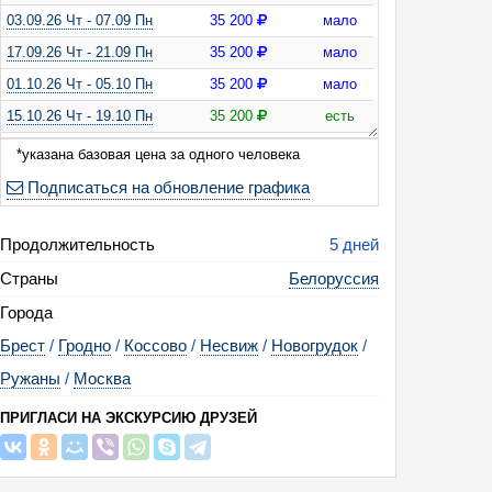
03.09.26 Чт - 07.09 Пн
35 200
мало
17.09.26 Чт - 21.09 Пн
35 200
мало
01.10.26 Чт - 05.10 Пн
35 200
мало
15.10.26 Чт - 19.10 Пн
35 200
есть
24.12.26 Чт - 28.12 Пн
35 200
есть
*указана базовая цена за одного человека
Подписаться на обновление графика
Продолжительность
5 дней
Страны
Белоруссия
Города
Брест
/
Гродно
/
Коссово
/
Несвиж
/
Новогрудок
/
Ружаны
/
Москва
ПРИГЛАСИ НА ЭКСКУРСИЮ ДРУЗЕЙ