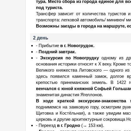
тура. Место сбора из города единое для в
под туриста.
Трансфер зависит от количества туристов
транспорта: легковой автомобиль/ минивен/ м
Возможны заезды в города на маршруте, ес
2 день
- Прибытие
в г. Новогрудок.
-
Поздний завтрак.
-
Экскурсия по Новогрудку
одному из др
основания историки относят к Х веку. Кроме т
Великого княжества Литовского — одного из
здесь появился каменный замок, долгое в
крепостью принеманских земель. В 1422 
венчался с юной княжной Софьей Гольша
знаменитая династия Ягеллонов.
В ходе краткой экскурсии-знакомства
поднимемся на замковую гору, осмотрим руи
Щитовка и Костёльная), а также увидим ма
церковь и другие архитектурные сокровища Но
- Переезд
в г. Гродно
(→ 153 км).