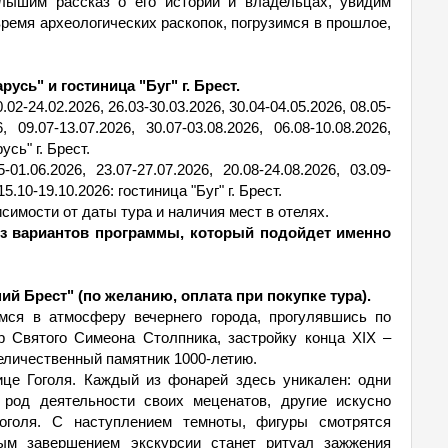
лышим рассказ о его истории и владельцах, увидим
ремя археологических раскопок, погрузимся в прошлое,
усь" и гостиница "Буг" г. Брест.
2-24.02.2026, 26.03-30.03.2026, 30.04-04.05.2026, 08.05-
6, 09.07-13.07.2026, 30.07-03.08.2026, 06.08-10.08.2026,
сь" г. Брест.
1.06.2026, 23.07-27.07.2026, 20.08-24.08.2026, 03.09-
15.10-19.10.2026: гостиница "Буг" г. Брест.
симости от даты тура и наличия мест в отелях.
из вариантов программы, который подойдет именно
й Брест" (по желанию, оплата при покупке тура).
ся в атмосферу вечернего города, прогулявшись по
 Святого Симеона Столпника, застройку конца XIX –
величественный памятник 1000-летию.
це Гоголя. Каждый из фонарей здесь уникален: одни
род деятельности своих меценатов, другие искусно
оголя. С наступлением темноты, фигуры смотрятся
ым завершением экскурсии станет ритуал зажжения