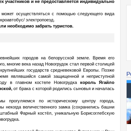
сех участников и не предоставляется индивидуально
 и может осуществляться с помощью следующего вида
икроавтобус/ электропоезд.
ли необходимо забрать туристов.
евнейших городов на белорусской земле. Время его
ого, многие века назад Новогрудок стал первой столицей
 крупнейших государств средневековой Европы. Позже
Р
ремя являвшийся самой защищенной и неприступной
году в главном костеле Новогрудка
король Ягайло
нской,
от брака с которой родились сыновья и началась
мы прогуляемся по историческому центру города,
ны некогда величественного замка (сохранились башни
сштабный Фарный костёл, уникальную Борисоглебскую
вогрудка.