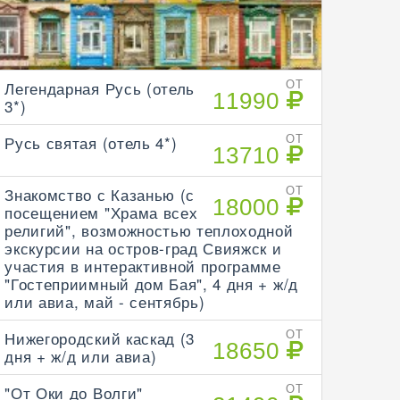
Легендарная Русь (отель
ОТ
11990
3*)
Русь святая (отель 4*)
ОТ
13710
Знакомство с Казанью (с
ОТ
18000
посещением "Храма всех
религий", возможностью теплоходной
экскурсии на остров-град Свияжск и
участия в интерактивной программе
"Гостеприимный дом Бая", 4 дня + ж/д
или авиа, май - сентябрь)
Нижегородский каскад (3
ОТ
18650
дня + ж/д или авиа)
"От Оки до Волги"
ОТ