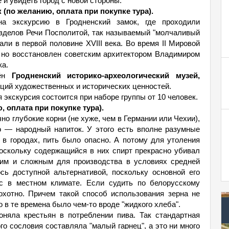
 и увидеть город с новой стороны.
 (по желанию, оплата при покупке тура).
а экскурсию в Гродненский замок, где проходили
азделов Речи Посполитой, так называемый "молчаливый
ли в первой половине XVIII века. Во время II Мировой
 но восстановлен советским архитектором Владимиром
ка.
щён
Гродненский историко-археологический музей,
ций художественных и исторических ценностей.
 экскурсия состоится при наборе группы от 10 человек.
 оплата при покупке тура).
о глубокие корни (не хуже, чем в Германии или Чехии),
о — народный напиток. У этого есть вполне разумные
 в городах, пить было опасно. А потому для утоления
оскольку содержащийся в них спирт прекрасно убивал
щим и сложным для производства в условиях средней
сь доступной альтернативой, поскольку основной его
ос в местном климате. Если судить по белорусскому
охотно. Причем такой способ использования зерна не
о в те времена было чем-то вроде "жидкого хлеба".
оняла крестьян в потреблении пива. Так стандартная
о сословия составляла "малый гарнец", а это ни много