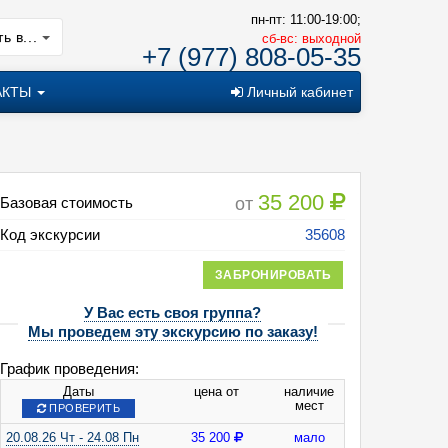
пн-пт: 11:00-19:00;
ь в...
cб-вс: выходной
+7 (977) 808-05-35
АКТЫ
Личный кабинет
35 200
от
Базовая стоимость
Код экскурсии
35608
ЗАБРОНИРОВАТЬ
У Вас есть своя группа?
Мы проведем эту экскурсию по заказу!
График проведения:
ворцы и замки Седого Немана: от Гродно до Бреста
Даты
цена от
наличие
мест
ПРОВЕРИТЬ
20.08.26 Чт - 24.08 Пн
35 200
мало