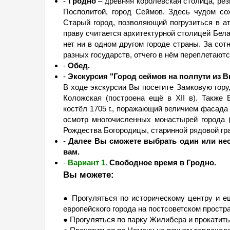
-
Гродно
– древняя королевская столица, рез
Посполитой, город Сеймов. Здесь чудом со
Старый город, позволяющий погрузиться в а
праву считается архитектурной столицей Бел
нет ни в одном другом городе страны. За сот
разных государств, отчего в нём переплетают
-
Обед.
-
Экскурсия "Город сеймов на полпути из 
В ходе экскурсии Вы посетите Замковую гору
Коложская (построена ещё в XII в). Также
костёл 1705 г., поражающий величием фасада
осмотр многочисленных монастырей города (
Рождества Богородицы, старинной рядовой гра
-
Далее Вы сможете выбрать один или не
вам.
-
Вариант 1.
Свободное время в Гродно.
Вы можете:
● Прогуляться по историческому центру и е
европейского города на постсоветском простр
● Прогуляться по парку Жилибера и прокатить