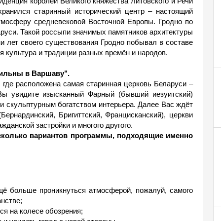
иденция королей Великого княжества Литовского и Речи
хранился старинный исторический центр – настоящий
тмосферу средневековой Восточной Европы. Гродно по
аруси. Такой россыпи значимых памятников архитектуры
ни лет своего существования Гродно побывал в составе
ся культура и традиции разных времён и народов.
Вильны в Варшаву".
, где расположена самая старинная церковь Беларуси –
 Вы увидите изысканный Фарный (бывший иезуитский)
 и скульптурным богатством интерьера. Далее Вас ждёт
Бернардинский, Бригиттский, Францисканский), церкви
жданской застройки и многого другого.
сколько вариантов программы, подходящие именно
щё больше проникнуться атмосферой, пожалуй, самого
анстве;
ся на колесе обозрения;