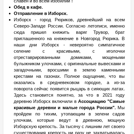
славен и во всем изобилии"!
Обед в кафе.
Отправление в
Изборск
.
Изборск - город Рюриков, древнейший на всем
Северо-Западе России. Согласно летописи, именно
сюда пришел княжить варяг Трувор, брат
приглашенного на княжение в Новгород Рюрика. В
наши дни Изборск - невероятно симпатичное
селение с красивыми, с иголочки
отреставрированными домиками, мощеными
булыжником улочками, с оригинальные вывесками и
загадочными, вросшими в землю каменными
крестами на газонах. Полное ощущение, что вы
оказались в средневековом городке, а из-за
поворота сейчас появится рыцарь в сияющих латах.
Здесь становится понятно, за что в 2021 году
деревню Изборск включили в
Ассоциацию "Самые
красивые деревни и малые города России".
Мы
пройдем по тихим, утопающим в зелени садов
улочкам, которые ведут в древнюю, мощную
Изборскую крепость. За тысячу с лишним лет своего
существования крепость ни разу не захватывалась