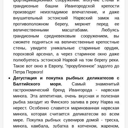
грандиозные башни Ивангородской крепости
производят неизгладимое впечатление, и даже
внушительный эстонский Нарвский замок на
противоположном берегу, меркнет перед ее
величественными масштабами. Любуясь
грандиозным средневековым сооружением, вы
сможете подняться на величественные крепостные
стены, увидите уникальные старинные орудия,
пороховой арсенал, а через старинное окно даже
полюбуетесь эстонской Нарвой на том берегу реки.
Такое вот окно в Европу, "прорубленное" задолго до
Петра Первого!
Дегустация и покупка рыбных деликатесов с
Балтийского моря.
Самый знаменитый
гастрономический бренд Ивангорода - нарвская
минога. Эта аппетитная, очень вкусная и полезная
рыбка заходит из Финского залива в реку Нарва на
нерест. Особенно славится маринованная нарвская
минога, которая считается деликатесом во всем
мире. Покупка рыбных сувениров домой - треска,
минога, камбала, зубатка в копченом, жареном,