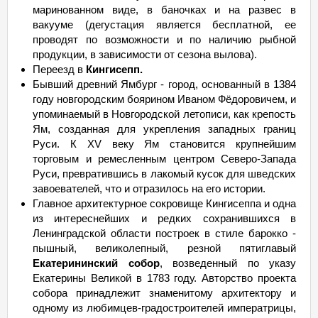
маринованном виде, в баночках и на развес в
вакууме (дегустация является бесплатной, ее
проводят по возможности и по наличию рыбной
продукции, в зависимости от сезона вылова).
Переезд в
Кингисепп.
Бывший древний Ямбург - город, основанный в 1384
году новгородским боярином Иваном Фёдоровичем, и
упоминаемый в Новгородской летописи, как крепость
Ям, созданная для укрепления западных границ
Руси. К XV веку Ям становится крупнейшим
торговым и ремесленным центром Северо-Запада
Руси, превратившись в лакомый кусок для шведских
завоевателей, что и отразилось на его истории.
Главное архитектурное сокровище Кингисеппа и одна
из интереснейших и редких сохранившихся в
Ленинградской области построек в стиле барокко -
пышный, великолепный, резной пятиглавый
Екатерининский собор
, возведенный по указу
Екатерины Великой в 1783 году. Авторство проекта
собора принадлежит знаменитому архитектору и
одному из любимцев-градостроителей императрицы,