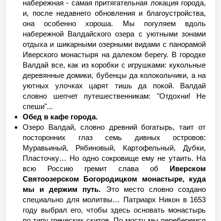
набережная - самая притягательная локация города,
и, после недавнего обновления и благоустройства,
она особенно хороша. Мы погуляем вдоль
набережной Валдайского озера с уютными зонами
отдыха и шикарными озерными видами с панорамой
Иверского монастыря на далеком берегу. В городке
Валдай все, как из коробки с игрушками: кукольные
деревянные домики, бубенцы да колокольчики, а на
уютных улочках царят тишь да покой. Валдай
словно шепчет путешественникам: "Отдохни! Не
спеши"...
Обед в кафе города.
Озеро Валдай, словно древний богатырь, таит от
посторонних глаз семь дивных островов:
Муравьиный, Рябиновый, Картофельный, Дубки,
Пласточку… Но одно сокровище ему не утаить. На
всю Россию гремит слава об
Иверском
Святоозерском Богородицком монастыре, куда
мы и держим путь.
Это место словно создано
специально для молитвы… Патриарх Никон в 1653
году выбрал его, чтобы здесь основать монастырь
по типу греческих скитов. По мосту мы переберемся