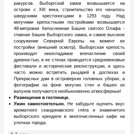
ракурсов. Выборгский замок возвышается на
острове с XIII века, строительство его началось
шведскими крестоносцами в 1293 году. Над
могучими крепостными постройками возвышается
48-метровая белоснежная Башня святого Олафа -
главная башня Выборгского замка, и самое высокое
сооружение Северной Европы на момент ее
постройки (внешний осмотр). Выборгская крепость
производит неизгладимое впечатление своей
древностью, в ее стенах проводятся средневековые
фестивали и исторические реконструкции, и здесь
часто можно встретить рыцарей в доспехах и
Прекрасных дам в островерхих головных уборах, а
фотографии на фоне могучих стен и башен из
валунов получаются необыкновенно атмосферные!
Размещение в гостинице.
Ужин самостоятельно.
Не забудьте оценить вкус
ароматного скандинавского глёга и знаменитого
выборгского кренделя в многочисленных кафе на
улочках города.