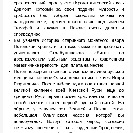
средневековый город у стен Крома литовский князь
Довмонт, который за свои подвиги, мудрость и
храбрость был избран псковским князем на
народном вече, принял православие под именем
Тимофей и княжил в Пскове очень долго и
справедливо.
Вы узнаете историю старинного монетного двора
Псковской Крепости, а также сможете попробовать
уникального Столбушинского сбитня по
древнерусским забытым рецептам (в фирменном
магазинчике крепости, доп. плата на месте).
Псков неразрывно связан с именем великой русской
женщины - княгини Ольги, жены великого князя Игоря
Рюриковича. После гибели мужа она станет первой
великой княгиней всей Киевской Руси, еще до
крещения Руси первая примет христианство, и после
своей смерти станет первой русской святой. На
обрыве, у слияния рек Великой и Псковы стоит
небольшая Ольгинская часовня, которой вы
полюбуетесь. Вокруг которой вырос, согласно
княжьему повелению, Псков - чудесный "град велик,