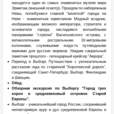
находится один из самых знаменитых музеев мира
Эрмитаж (внешний осмотр). Проедем по набережным
Невы, полюбуемся главной "визиткой" города на
Неве - знаменитым памятником Медный всадник,
изображающим великого императора, строителя и
основателя города, насладимся волшебными
панорамами "стрелки" Васильевского острова, с
великолепными ростральными 32-метровыми
колоннами, служившими когда-то путеводными
маяками для русских моряков. Увидим сакральный
памятник прошлого - легендарный крейсер "Аврора".
Переезд в Выборг. Путешествие с увлекательным
рассказом гида по старинной "Королевской дороге",
соединяющей Санкт-Петербург, Выборг, Финляндию
и Швецию.
Обед.
Обзорная экскурсия по Выборгу "Город трех
корон и средневековый островок Старой
Европы".
Выборг - уникальнейший город России, сохранивший
неповторимую ауру и дух средневековой Европы и