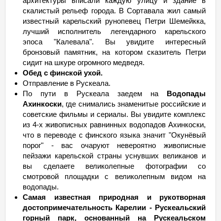
архитектуры вписали каждую улицу и здание в
скалистый рельеф города. В Сортавала жил самый
известный карельский рунопевец Петри Шемейкка,
лучший исполнитель легендарного карельского
эпоса "Калевала". Вы увидите интересный
бронзовый памятник, на котором сказитель Петри
сидит на шкуре огромного медведя.
Обед с финской ухой.
Отправление в Рускеала.
По пути в Рускеала заедем на
Водопады
Ахинкоски
, где снимались знаменитые российские и
советские фильмы и сериалы. Вы увидите комплекс
из 4-х живописных равнинных водопадов Ахинкоски,
что в переводе с финского языка значит "Окунёвый
порог" - вас очаруют невероятно живописные
пейзажи карельской страны уснувших великанов и
вы сделаете великолепные фотографии со
смотровой площадки с великолепным видом на
водопады.
Самая известная природная и рукотворная
достопримечательность Карелии - Рускеальский
горный парк, основанный на Рускеальском