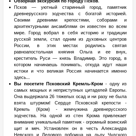
Обзорная экскурсия по городу
Псков
.
Псков — уютный старинный город, памятник
древнерусского зодчества с богатой историей.
Своими древними крепостями, соборами и
архитектурными ансамблями он известен во всем
мире. Город вобрал в себя историю и традиции
русской земли, стал одним из духовных центров
России, в этих местах родились святая
равноапостольная княгиня Ольга и ее внук,
креститель Руси — князь Владимир. Это город, в
котором начинаешь понимать, откуда идут наши
истоки и что великая Россия начинается именно
здесь...
Вы посетите Псковский Кремль-Кром
- одну из
самых мощных и неприступных цитаделей Европы.
Она выдержала 26 тяжелых осад и ни разу не была
взята штурмом! Сердце Псковской крепости -
Кремль (Кром) - жемчужина древнерусского
зодчества. На одной из стен Крома привлекает
внимание уникальный памятник - огромный воинский
щит и меч. Установлен он в честь Александра
Невского и Ледового побоища на льду Чудского