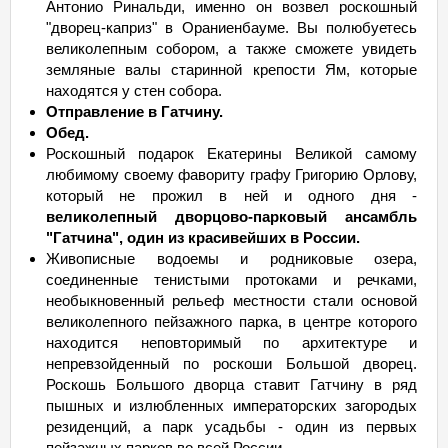
Антонио Ринальди, именно он возвел роскошный
"дворец-каприз" в Ораниенбауме. Вы полюбуетесь
великолепным собором, а также сможете увидеть
земляные валы старинной крепости Ям, которые
находятся у стен собора.
Отправление в Гатчину.
Обед.
Роскошный подарок Екатерины Великой самому
любимому своему фавориту графу Григорию Орлову,
который не прожил в ней и одного дня -
великолепный дворцово-парковый ансамбль
"Гатчина", один из красивейших в России.
Живописные водоемы и родниковые озера,
соединенные тенистыми протоками и речками,
необыкновенный рельеф местности стали основой
великолепного пейзажного парка, в центре которого
находится неповторимый по архитектуре и
непревзойденный по роскоши Большой дворец.
Роскошь Большого дворца ставит Гатчину в ряд
пышных и излюбленных императорских загородых
резиденций, а парк усадьбы - один из первых
пейзажных парков во всей России.