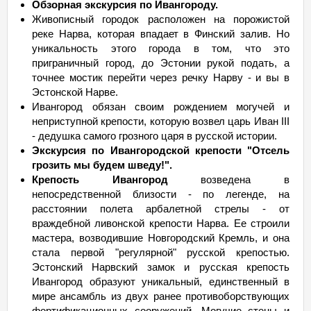
Обзорная экскурсия по Ивангороду.
Живописный городок расположен на порожистой
реке Нарва, которая впадает в Финский залив. Но
уникальность этого города в том, что это
приграничный город, до Эстонии рукой подать, а
точнее мостик перейти через речку Нарву - и вы в
Эстонской Нарве.
Ивангород обязан своим рождением могучей и
неприступной крепости, которую возвел царь Иван III
- дедушка самого грозного царя в русской истории.
Экскурсия по Ивангородской крепости "Отсель
грозить мы будем шведу!".
Крепость Ивангород
возведена в
непосредственной близости - по легенде, на
расстоянии полета арбалетной стрелы - от
враждебной ливонской крепости Нарва. Ее строили
мастера, возводившие Новгородский Кремль, и она
стала первой "регулярной" русской крепостью.
Эстонский Нарвский замок и русская крепость
Ивангород образуют уникальный, единственный в
мире ансамбль из двух ранее противоборствующих
фортификационных сооружений. Могучие стены и