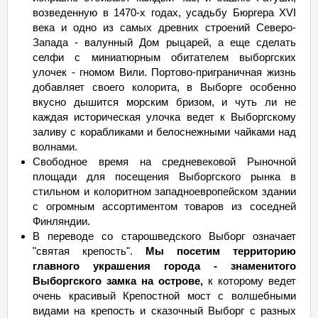
возведенную в 1470-х годах, усадьбу Бюргера XVI
века и одно из самых древних строений Северо-
Запада - валунный Дом рыцарей, а еще сделать
селфи с миниатюрным обитателем выборгских
улочек - гномом Вили. Портово-приграничная жизнь
добавляет своего колорита, в Выборге особенно
вкусно дышится морским бризом, и чуть ли не
каждая историческая улочка ведет к Выборгскому
заливу с корабликами и белоснежными чайками над
волнами.
Свободное время на средневековой Рыночной
площади для посещения Выборгского рынка в
стильном и колоритном западноевропейском здании
с огромным ассортиментом товаров из соседней
Финляндии.
В переводе со старошведского Выборг означает
"святая крепость".
Мы посетим территорию
главного украшения города - знаменитого
Выборгского замка на острове,
к которому ведет
очень красивый Крепостной мост с волшебными
видами на крепость и сказочный Выборг с разных