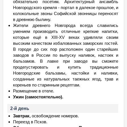
обязательно посетим. Архитектурный ансамбль
Новгородского кремля - портал в далекое прошлое, и
колокольные звоны Софийской звонницы переносят
в древнюю былину.
Жители древнего Новгорода всегда славились
умением производить отличные крепкие напитки,
которые ещё в XIII-XV веках удивляли своим
высоким качеством избалованных заморских гостей.
В городе до сих пор расположен один старейших
заводов в России по выпуску наливок, настоек и
бальзамов. В лавке при заводе вы сможете
продегустировать и купить традиционные
Новгородские бальзамы, настойки и наливки,
созданные из натуральных таежных ягод, трав и
кореньев по старинным рецептам.
Размещение в отеле.
Ужин (самостоятельно).
2-й день
Завтрак,
освобождение номеров.
Переезд в Псков.