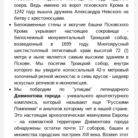
озера. Ведь именно из ворот псковского Крома в
1242 году вышла дружина Александра Невского на
битву с крестоносцами.
Белокаменные стены и могучие башни Псковского
Крома укрывают настоящее сокровище -
белоснежный монументальный Троицкий собор,
возведенный в 1699 году. Многоярусный
шестистолпный пятиглавый храм высотой 72 (!)
метра и ныне является самым высоким зданием в
Пскове. Мы посетим Троицкий собор, внутри
которого вы увидите колоссальный 42-х метровый
золоченый резной иконостас в семь ярусов - шедевр
искусных резчиков и иконописцев.
Мы побродим по "улицам" легендарного
Довмонтова города
- уникального архитектурного
комплекса, который называют еще "Русскими
Помпеями" и аналогов которому нет в нашей стране.
Это настоящая археологическая жемчужина Европы
- на компактной территории Довмонтова города
обнаружены остатки почти 17 соборов, башен и
множества городских построек XIII века. Возвел этот