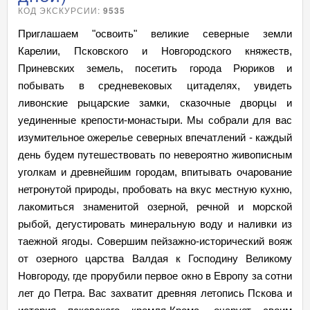
КОД ЭКСКУРСИИ:
9535
Приглашаем "освоить" великие северные земли
Карелии, Псковского и Новгородского княжеств,
Приневских земель, посетить города Рюриков и
побывать в средневековых цитаделях, увидеть
ливонские рыцарские замки, сказочные дворцы и
уединенные крепости-монастыри. Мы собрали для вас
изумительное ожерелье северных впечатлений - каждый
день будем путешествовать по невероятно живописным
уголкам и древнейшим городам, впитывать очарование
нетронутой природы, пробовать на вкус местную кухню,
лакомиться знаменитой озерной, речной и морской
рыбой, дегустировать минеральную воду и наливки из
таежной ягоды. Совершим пейзажно-исторический вояж
от озерного царства Валдая к Господину Великому
Новгороду, где прорубили первое окно в Европу за сотни
лет до Петра. Вас захватит древняя летопись Пскова и