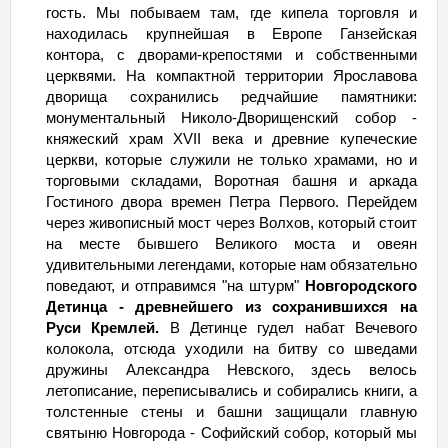
гость. Мы побываем там, где кипела торговля и
находилась крупнейшая в Европе Ганзейская
контора, с дворами-крепостями и собственными
церквями. На компактной территории Ярославова
дворища сохранились редчайшие памятники:
монументальный Николо-Дворищенский собор -
княжеский храм XVII века и древние купеческие
церкви, которые служили не только храмами, но и
торговыми складами, Воротная башня и аркада
Гостиного двора времен Петра Первого. Перейдем
через живописный мост через Волхов, который стоит
на месте бывшего Великого моста и овеян
удивительными легендами, которые нам обязательно
поведают, и отправимся "на штурм"
Новгородского
Детинца - древнейшего из сохранившихся на
Руси Кремлей.
В Детинце гудел набат Вечевого
колокола, отсюда уходили на битву со шведами
дружины Александра Невского, здесь велось
летописание, переписывались и собирались книги, а
толстенные стены и башни защищали главную
святыню Новгорода - Софийский собор, который мы