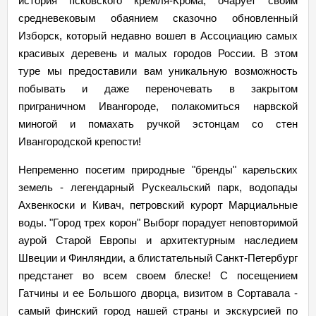
история псковского кремля-Крома, очарует своим
средневековым обаянием сказочно обновленный
Изборск, который недавно вошел в Ассоциацию самых
красивых деревень и малых городов России. В этом
туре мы предоставили вам уникальную возможность
побывать и даже переночевать в закрытом
приграничном Ивангороде, полакомиться нарвской
миногой и помахать ручкой эстонцам со стен
Ивангородской крепости!
Непременно посетим природные "бренды" карельских
земель - легендарный Рускеальский парк, водопады
Ахвенкоски и Кивач, петровский курорт Марциальные
воды. "Город трех корон" Выборг порадует неповторимой
аурой Старой Европы и архитектурным наследием
Швеции и Финляндии, а блистательный Санкт-Петербург
предстанет во всем своем блеске! С посещением
Гатчины и ее Большого дворца, визитом в Сортавала -
самый финский город нашей страны и экскурсией по