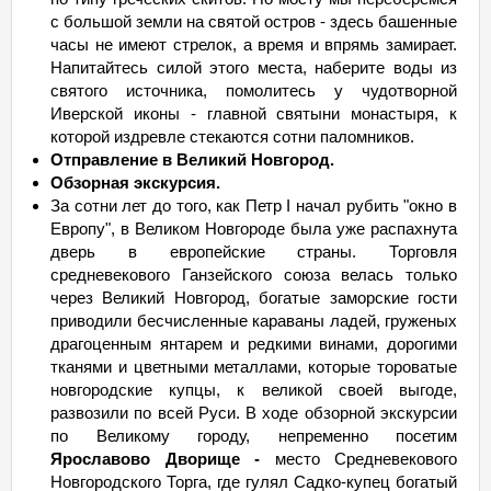
с большой земли на святой остров - здесь башенные
часы не имеют стрелок, а время и впрямь замирает.
Напитайтесь силой этого места, наберите воды из
святого источника, помолитесь у чудотворной
Иверской иконы - главной святыни монастыря, к
которой издревле стекаются сотни паломников.
Отправление в Великий Новгород.
Обзорная экскурсия.
За сотни лет до того, как Петр I начал рубить "окно в
Европу", в Великом Новгороде была уже распахнута
дверь в европейские страны. Торговля
средневекового Ганзейского союза велась только
через Великий Новгород, богатые заморские гости
приводили бесчисленные караваны ладей, груженых
драгоценным янтарем и редкими винами, дорогими
тканями и цветными металлами, которые тороватые
новгородские купцы, к великой своей выгоде,
развозили по всей Руси. В ходе обзорной экскурсии
по Великому городу, непременно посетим
Ярославово Дворище -
место Средневекового
Новгородского Торга, где гулял Садко-купец богатый