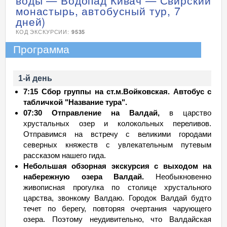
воды — Водопад Кивач — Свирский
монастырь, автобусный тур, 7
дней)
КОД ЭКСКУРСИИ:
9535
Программа
1-й день
7:15 Сбор группы на ст.м.Войковская. Автобус с
табличкой "Название тура".
07:30 Отправление на Валдай,
в царство
хрустальных озер и колокольных переливов.
Отправимся на встречу с великими городами
северных княжеств с увлекательным путевым
рассказом нашего гида.
Небольшая обзорная экскурсия с выходом на
набережную озера Валдай.
Необыкновенно
живописная прогулка по столице хрустального
царства, звонкому Валдаю. Городок Валдай будто
течет по берегу, повторяя очертания чарующего
озера. Поэтому неудивительно, что Валдайская