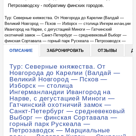
Петрозаводску - побратиму финских городов.
Тур: Северные княжества. От Новгорода до Карелии (Валдай —
Ту
ии
Великий Новгород — Псков — Изборск — столица Ингерманландии
Ве
+
Ивангород на Нарве, с дегустацией Миноги — Гатчинский
Ив
охотничий замок — Санкт-Петербург — средневековый Выборг —
ох
финская Сортавала — горный парк Рускеала — Петрозаводск —
фи
Марциальные воды — Водопад Кивач — Свирский монастырь,
Ма
ОПИСАНИЕ
ЗАБРОНИРОВАТЬ
ОТЗЫВЫ
Д
автобусный тур, 7 дней)
ав
Тур: Северные княжества. От
Новгорода до Карелии (Валдай —
Великий Новгород — Псков —
Изборск — столица
Ингерманландии Ивангород на
Нарве, с дегустацией Миноги —
Гатчинский охотничий замок —
Санкт-Петербург — средневековый
Выборг — финская Сортавала —
горный парк Рускеала —
Петрозаводск — Марциальные