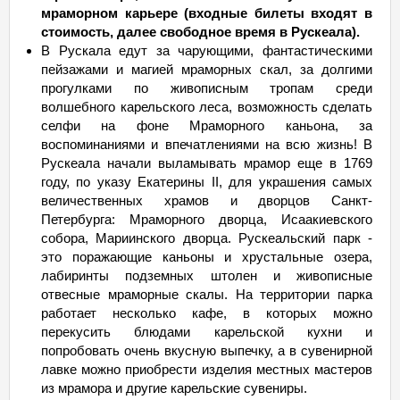
мраморном карьере (входные билеты входят в
стоимость, далее свободное время в Рускеала).
В Рускала едут за чарующими, фантастическими
пейзажами и магией мраморных скал, за долгими
прогулками по живописным тропам среди
волшебного карельского леса, возможность сделать
селфи на фоне Мраморного каньона, за
воспоминаниями и впечатлениями на всю жизнь! В
Рускеала начали выламывать мрамор еще в 1769
году, по указу Екатерины II, для украшения самых
величественных храмов и дворцов Санкт-
Петербурга: Мраморного дворца, Исаакиевского
собора, Мариинского дворца. Рускеальский парк -
это поражающие каньоны и хрустальные озера,
лабиринты подземных штолен и живописные
отвесные мраморные скалы. На территории парка
работает несколько кафе, в которых можно
перекусить блюдами карельской кухни и
попробовать очень вкусную выпечку, а в сувенирной
лавке можно приобрести изделия местных мастеров
из мрамора и другие карельские сувениры.