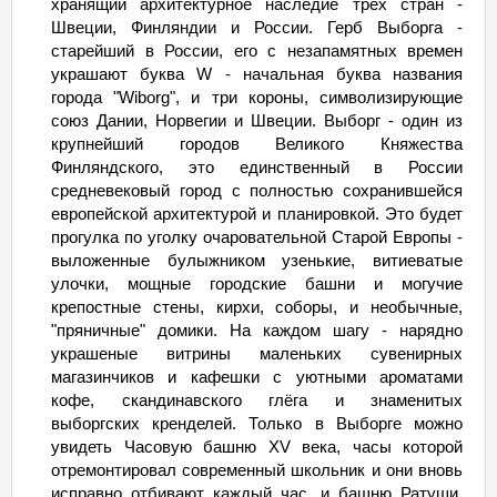
хранящий архитектурное наследие трех стран -
Швеции, Финляндии и России. Герб Выборга -
старейший в России, его с незапамятных времен
украшают буква W - начальная буква названия
города "Wiborg", и три короны, символизирующие
союз Дании, Норвегии и Швеции. Выборг - один из
крупнейший городов Великого Княжества
Финляндского, это единственный в России
средневековый город с полностью сохранившейся
европейской архитектурой и планировкой. Это будет
прогулка по уголку очаровательной Старой Европы -
выложенные булыжником узенькие, витиеватые
улочки, мощные городские башни и могучие
крепостные стены, кирхи, соборы, и необычные,
"пряничные" домики. На каждом шагу - нарядно
украшеные витрины маленьких сувенирных
магазинчиков и кафешки с уютными ароматами
кофе, скандинавского глёга и знаменитых
выборгских кренделей. Только в Выборге можно
увидеть Часовую башню XV века, часы которой
отремонтировал современный школьник и они вновь
исправно отбивают каждый час, и башню Ратуши,