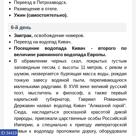
Переезд в Петрозаводск.
Размещение в отеле.
Ужин (самостоятельно).
6-й день
Завтрак,
освобождение номеров.
Переезд на водопад Кивач.
Посещение водопада Кивач - второго по
величине равнинного водопада Европы.
В обрамлении черных скал, покрытых густым
заповедным лесом, с высоты 11 метров, с ревом и
шумом, низвергается бурлящая масса воды, рождая
тонкую завесу водяной пыли, переливающуюся
маленькими радугами. В XVIII веке великий русский
поэт, мыслитель и философ, а также первый
карельский губернатор, Гавриил Романович
Державин назвал водопад Кивач "Алмазной горой".
Сюда, насладиться роскошной красотой дикой
природы, приезжали царственные особы Российской
Империи, а специально к приезду императорской
семьи к водопаду проложили дорогу, оборудовали
ID:34419