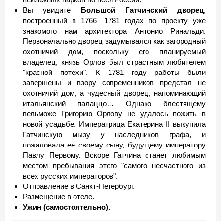
Вы увидите
Большой Гатчинский дворец
,
построенный в 1766—1781 годах по проекту уже
знакомого нам архитектора Антонио Ринальди.
Первоначально дворец задумывался как загородный
охотничий дом, поскольку его планируемый
владелец, князь Орлов был страстным любителем
"красной потехи". К 1781 году работы были
завершены и взору современников предстал не
охотничий дом, а чудесный дворец, напоминающий
итальянский палаццо… Однако блестящему
вельможе Григорию Орлову не удалось пожить в
новой усадьбе. Императрица Екатерина II выкупила
Гатчинскую мызу у наследников графа, и
пожаловала ее своему сыну, будущему императору
Павлу Первому. Вскоре Гатчина станет любимым
местом пребывания этого "самого несчастного из
всех русских императоров".
Отправление в Санкт-Петербург.
Размещение в отеле.
Ужин (самостоятельно).