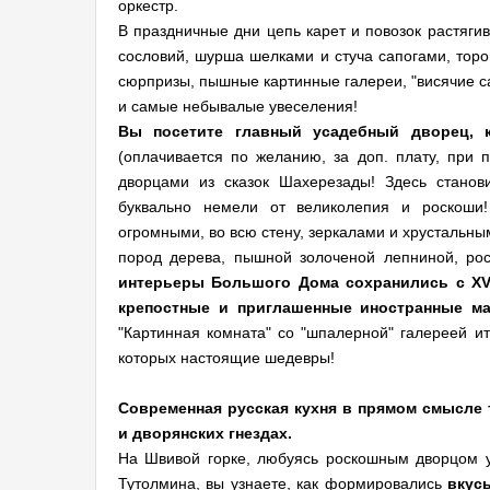
оркестр.
В праздничные дни цепь карет и повозок растяги
сословий, шурша шелками и стуча сапогами, торо
сюрпризы, пышные картинные галереи, "висячие с
и самые небывалые увеселения!
Вы посетите главный усадебный дворец, 
(оплачивается по желанию, за доп. плату, при п
дворцами из сказок Шахерезады! Здесь станов
буквально немели от великолепия и роскоши!
огромными, во всю стену, зеркалами и хрустальн
пород дерева, пышной золоченой лепниной, ро
интерьеры Большого Дома сохранились с
XV
крепостные и приглашенные иностранные ма
"Картинная комната" со "шпалерной" галереей ит
которых настоящие шедевры!
Современная русская кухня в прямом смысле 
и дворянских гнездах.
На Швивой горке, любуясь роскошным дворцом 
Тутолмина, вы узнаете, как формировались
вкус