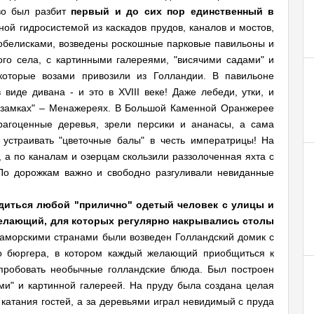
во был разбит
первый и до сих пор единственный в
ой гидросистемой из каскадов прудов, каналов и мостов,
 обелисками, возведены роскошные парковые павильоны и
го села, с картинными галереями, "висячими садами" и
которые возами привозили из Голландии. В павильоне
виде дивана - и это в XVIII веке! Даже лебеди, утки, и
"замках" – Менажереях. В Большой Каменной Оранжерее
драгоценные деревья, зрели персики и ананасы, а сама
 устраивать "цветочные балы" в честь императрицы! На
 а по каналам и озерцам скользили раззолоченная яхта с
По дорожкам важно и свободно разгуливали невиданные
диться любой "прилично" одетый человек с улицы и
желающий, для которых регулярно накрывались столы
 заморскими странами были возведен Голландский домик с
о бюргера, в котором каждый желающий приобщиться к
пробовать необычные голландские блюда. Был построен
ми" и картинной галереей. На пруду была создана целая
катания гостей, а за деревьями играл невидимый с пруда