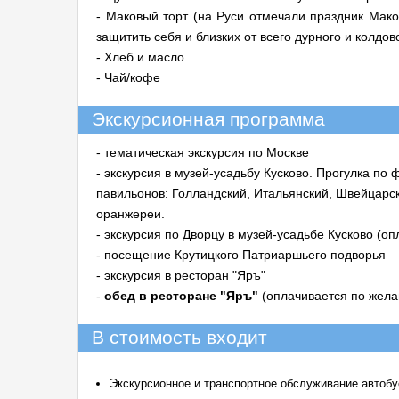
- Маковый торт (на Руси отмечали праздник Мако
защитить себя и близких от всего дурного и колдо
- Хлеб и масло
- Чай/кофе
Экскурсионная программа
- тематическая экскурсия по Москве
- экскурсия в музей-усадьбу Кусково. Прогулка п
павильонов: Голландский, Итальянский, Швейцарс
оранжереи.
- экскурсия по Дворцу в музей-усадьбе Кусково (оп
- посещение Крутицкого Патриаршьего подворья
- экскурсия в ресторан "Яръ"
-
обед в ресторане "Яръ"
(оплачивается по желан
В стоимость входит
Экскурсионное и транспортное обслуживание автоб