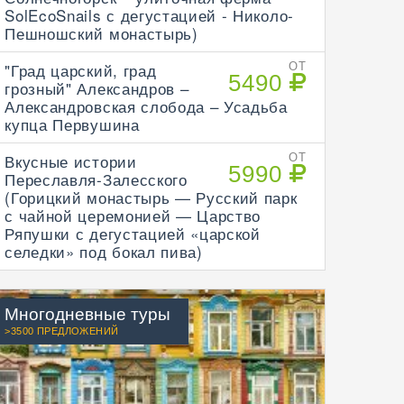
SolEcoSnails с дегустацией - Николо-
Пешношский монастырь)
"Град царский, град
ОТ
5490
грозный" Александров –
Александровская слобода – Усадьба
купца Первушина
Вкусные истории
ОТ
5990
Переславля-Залесского
(Горицкий монастырь — Русский парк
с чайной церемонией — Царство
Ряпушки с дегустацией «царской
селедки» под бокал пива)
Многодневные туры
>3500 ПРЕДЛОЖЕНИЙ