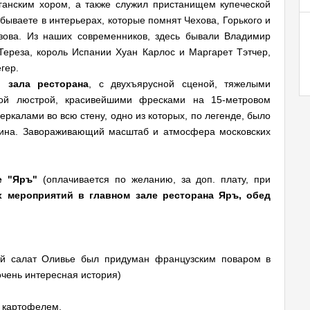
ганским хором, а также служил пристанищем купеческой
обываете в интерьерах, которые помнят Чехова, Горького и
зова. Из наших современников, здесь бывали Владимир
ереза, король Испании Хуан Карлос и Маргарет Тэтчер,
гер.
о зала ресторана
, с двухъярусной сценой, тяжелыми
ной люстрой, красивейшими фресками на 15-метровом
ркалами во всю стену, одно из которых, по легенде, было
тина. Завораживающий масштаб и атмосфера московских
е "Яръ"
(оплачивается по желанию, за доп. плату, при
х мероприятий в главном зале ресторана Яръ, обед
ый салат Оливье был придуман французским поваром в
 очень интересная история)
м картофелем.