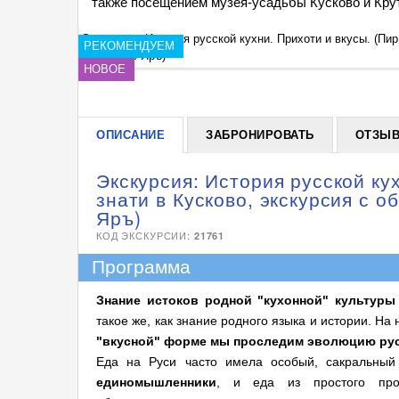
также посещением музея-усадьбы Кусково и Кру
егендарном
Экскурсия: История русской кухни. Прихоти и вкусы. (Пир
РЕКОМЕНДУЕМ
ресторане Яръ)
НОВОЕ
ОПИСАНИЕ
ЗАБРОНИРОВАТЬ
ОТЗЫ
Экскурсия: История русской кух
знати в Кусково, экскурсия с 
Яръ)
КОД ЭКСКУРСИИ:
21761
Программа
Знание истоков родной "кухонной" культуры
такое же, как знание родного языка и истории. На
"вкусной" форме мы проследим эволюцию русск
Еда на Руси часто имела особый, сакральны
единомышленники
, и еда из простого проц