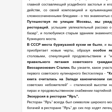
главной составляющей усадебного застолья и его
действе, со своей композицией и кульминаци
сложносочиненными блюдами - о тех знаменитых 
Путешествуя по улицам Москвы, мы увиди
рестораций
, услышим увлекательный рассказ о
базар", и полюбуемся старым зданием знаменито
Кузнецкого моста.
В СССР места буржуазной кухни не было
, и в
приобретает новые черты, образуя
особое я
столовыми, спекуляцией продовольствием и "
правильного питания советского гражд
Виссарионович Сталин.
Вы узнаете, какое учас
первого советского кулинарного бестселлера -
"К
книга считалась на Западе каноническим с
советских небожителей" – сталинской высотки н
пирах и продовольственном снабжении партийной 
Экскурсия в ресторан "Яръ".
Ресторан "Яръ" всегда был символом широкого мос
богачей в ресторане "Яръ" до сих пор ходят леге