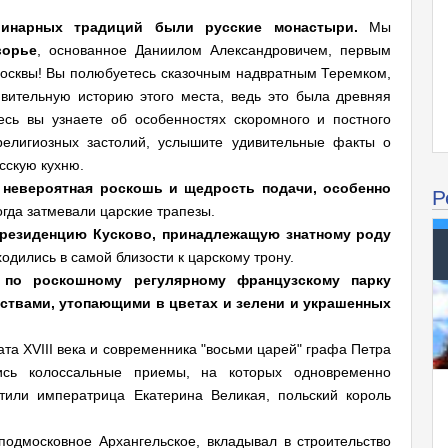
линарных традиций были русские монастыри.
Мы
ворье
, основанное Даниилом Александровичем, первым
Москвы! Вы полюбуетесь сказочным надвратным Теремком,
вительную историю этого места, ведь это была древняя
есь вы узнаете об особенностях скоромного и постного
елигиозных застолий, услышите удивительные факты о
сскую кухню.
 невероятная роскошь и щедрость подачи, особенно
Р
огда затмевали царские трапезы.
 резиденцию Кусково, принадлежащую знатному роду
одились в самой близости к царскому трону.
 по роскошному регулярному французскому парку
ствами, утопающими в цветах и зелени и украшенных
ата XVIII века и современника "восьми царей" графа Петра
ись колоссальные приемы, на которых одновременно
стили императрица Екатерина Великая, польский король
одмосковное Архангельское, вкладывал в строительство