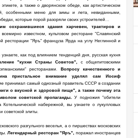
 этикете, а также о дворянском обеде, как артистическом
ей, особенными меню для зимы и лета, невиданными,
обедах, которые порой разоряли своих устроителей…
м сохранившиеся здания харчевен, трактиров и
 всемирно известном, культовом ресторане "Славянский
й ресторации "Яръ" француза Ярда на углу Неглинной и
ы узнаете, как под влиянием тенденций дня, русская кухня
вление "кухни Страны Советов",
с общепитовскими
нэпманскими" ресторанами.
Вопросу качественного и
анина пристальное внимание уделял сам Иосиф
тие принимал самый одиозный правитель СССР в создании
ниги о вкусной и здоровой пище", а также почему эта
имволом советской пропаганды.
У подножия "обители
а Котельнической набережной, вы узнаете о лукулловых
и советской элиты.
ковского разгульного веселья, а о пиршествах московских
нды.
Легендарный ресторан "Яръ",
поражал иностранцев