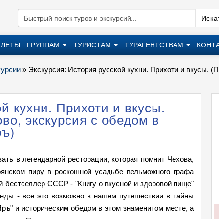
Искат
ИЛЕТЫ
ГРУППАМ
ТУРИСТАМ
ТУРАГЕНТСТВАМ
КОНТ
курсии
»
Экскурсия: История русской кухни. Прихоти и вкусы. (П
й кухни. Прихоти и вкусы.
ово, экскурсия с обедом в
ръ)
ать в легендарной ресторации, которая помнит Чехова,
орянском пиру в роскошной усадьбе вельможного графа
 бестселлер СССР - "Книгу о вкусной и здоровой пище"
анды - все это возможно в нашем путешествии в тайны
Яръ" и историческим обедом в этом знаменитом месте, а