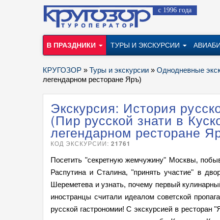
с 1996 года
В ПРАЗДНИКИ
ТУРЫ И ЭКСКУРСИИ
АВИАБ
КРУГОЗОР
»
Туры и экскурсии
»
Однодневные экс
легендарном ресторане Яръ)
Экскурсия: История русско
(Пир русской знати в Куск
легендарном ресторане Я
КОД ЭКСКУРСИИ:
21761
Посетить "секретную жемчужину" Москвы, побыв
Распутина и Сталина, "принять участие" в дв
Шереметева и узнать, почему первый кулинарный
иностранцы считали идеалом советской пропаг
русской гастрономии! С экскурсией в ресторан "