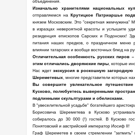
объединения.
Изначально хранителями национальных ку
отправляемся на
Крутицкое Патриаршье под
князем Московским. Это "секретная жемчужина" 
в изразцах невероятной красоты и услышите уди
резиденция епископов Сарских и Подонских! Зд
питания наших предков, о праздничном меню р
влиянии татарских и вообще восточных блюд на ру
Отличительная особенность русских пиров –
этим отличались дворянские пиры
, которые ин
Нас ждет
экскурсия в роскошную загородную
Шереметевых
, многие представители которых нах
Вы совершите увлекательное путешествие
Кусково, полюбуетесь выверенными простран
подлинными скульптурами и обелисками.
В "увеселительной усадьбе" богатейшего аристокр
Борисовича Шереметева в Кусково устраивал
собиралось до 30 000 (!) гостей. В Кусково го
Понятовский и австрийский император Иосиф II!
Граф Шереметев в своем стремлении "затмить" п