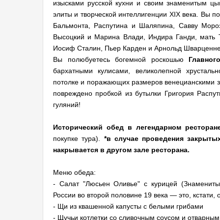
изысками русской кухни и своим знаменитым цы
элиты и творческой интеллигенции XIX века. Вы п
Бальмонта, Распутина и Шаляпина, Савву Моро
Высоцкий и Марина Влади, Индира Ганди, мать Т
Иосиф Сталин, Пьер Карден и Арнольд Шварценне
Вы полюбуетесь богемной роскошью
Главног
бархатными кулисами, великолепной хрусталь
потолке и поражающих размеров венецианскими зе
повреждено пробкой из бутылки Григория Распу
гуляний!
Исторический обед в легендарном ресторан
покупке тура).
*в случае проведения закрыты
накрывается в другом зале ресторана.
Меню обеда:
- Салат "Люсьен Оливье" с курицей (Знаменит
России во второй половине 19 века — это, кстати,
- Щи из квашенной капусты с белыми грибами
- Щучьи котлетки со сливочным соусом и отварны