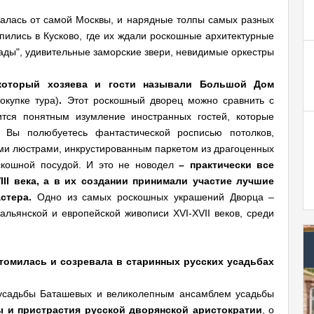
валась от самой Москвы, и нарядные толпы самых разных
пились в Кусково, где их ждали роскошные архитектурные
ады", удивительные заморские звери, невидимые оркестры
который хозяева и гости называли Большой Дом
окупке тура)
.
Этот роскошный дворец можно сравнить с
ится понятным изумление иностранных гостей, которые
 Вы полюбуетесь фантастической росписью потолков,
ыми люстрами, инкрустированным паркетом из драгоценных
скошной посудой. И это не новодел
– практически все
III века, а в их создании принимали участие лучшие
стера.
Одно из самых роскошных украшений Дворца –
альянской и европейской живописи XVI-XVII веков, среди
томилась и созревала в старинных русских усадьбах
усадьбы Баташевых и великолепным ансамблем усадьбы
ы и пристрастия русской дворянской аристократии
, о