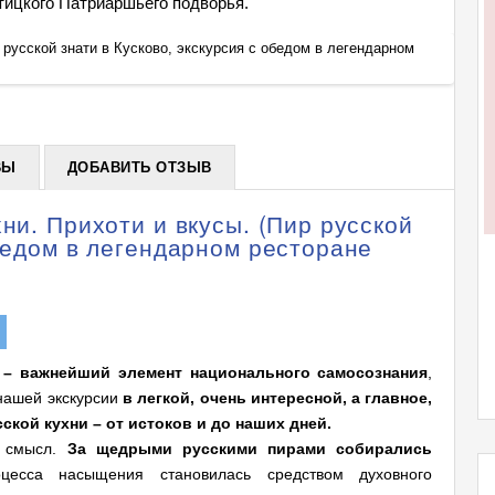
тицкого Патриаршьего подворья.
 русской знати в Кусково, экскурсия с обедом в легендарном
Экскур
рестор
+
ВЫ
ДОБАВИТЬ ОТЗЫВ
ни. Прихоти и вкусы. (Пир русской
обедом в легендарном ресторане
 – важнейший элемент национального самосознания
,
 нашей экскурсии
в легкой, очень интересной, а главное,
ой кухни – от истоков и до наших дней.
й смысл.
За щедрыми русскими пирами собирались
есса насыщения становилась средством духовного