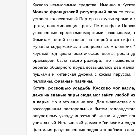
Кусково немыслимые средства! Именно в Куско
Москве
французский регулярный парк
со сложн
устроен колоссальный Партер со скульптурами и
гроты, напоминающие гроты Петергофа и Царско
украшенные средиземноморскими раковинами, 
Эрмитаж гостей возносил на второй этаж лифт в 
журавли содержались в специальных маленьких 
круглый год цвели экзотические цветы, росли 
оранжерея была такого размера, что позволяла
берегах обширного пруда возвышались два маяка,
пушками и китайская джонка с косым парусом. 
пеликаны, фазаны и павлины.
Кстати,
роскошью усадьбы Кусково мог насла
даже на званые пиры сюда мог зайти любой 
в парке
. Но и это еще не все! Для знакомства с
воссозданным пасторальным бытом голландског
аккуратному укладу иноземной жизни и даже по
уникальный Итальянский домик с "висячими сада
флотилия разукрашенных лодок и корабликов для 