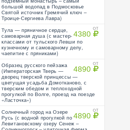
подземный монастырь – самый
большой водопад в Подмосковье
Святой источник Гремячий ключ –
Троице-Сергиева Лавра)
Тула — пряничное сердце,
ОТ
4380
самоварная душа (с мастер-
классами от тульского Левши по
кузнечному и самоварному делу,
чаепитие с пряниками)
Образец русского пейзажа
ОТ
4890
(Императорская Тверь —
дворец тверской принцессы —
цветущая усадьба Домотканово, с
тверским обедом и теплоходной
прогулкой по Волге, проезд на поезде
«Ласточка»)
Солнечный город на Озере
ОТ
4890
Русь (с водной прогулкой по
Левитановскому озеру Сенеж –
Солнечногорск – улиточная ферма