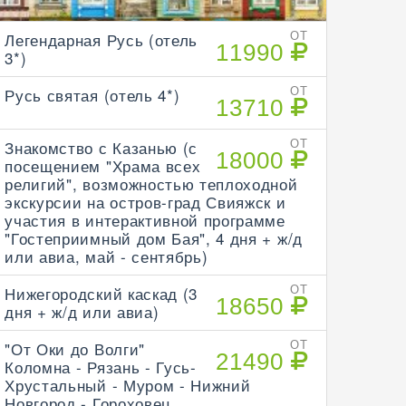
Легендарная Русь (отель
ОТ
11990
3*)
Русь святая (отель 4*)
ОТ
13710
Знакомство с Казанью (с
ОТ
18000
посещением "Храма всех
религий", возможностью теплоходной
экскурсии на остров-град Свияжск и
участия в интерактивной программе
"Гостеприимный дом Бая", 4 дня + ж/д
или авиа, май - сентябрь)
Нижегородский каскад (3
ОТ
18650
дня + ж/д или авиа)
"От Оки до Волги"
ОТ
21490
Коломна - Рязань - Гусь-
Хрустальный - Муром - Нижний
Новгород - Гороховец