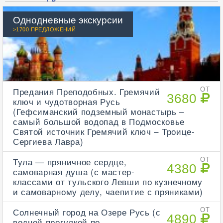
Однодневные экскурсии
>1700 ПРЕДЛОЖЕНИЙ
Предания Преподобных. Гремячий
ОТ
3680
ключ и чудотворная Русь
(Гефсиманский подземный монастырь –
самый большой водопад в Подмосковье
Святой источник Гремячий ключ – Троице-
Сергиева Лавра)
Тула — пряничное сердце,
ОТ
4380
самоварная душа (с мастер-
классами от тульского Левши по кузнечному
и самоварному делу, чаепитие с пряниками)
Солнечный город на Озере Русь (с
ОТ
4890
водной прогулкой по