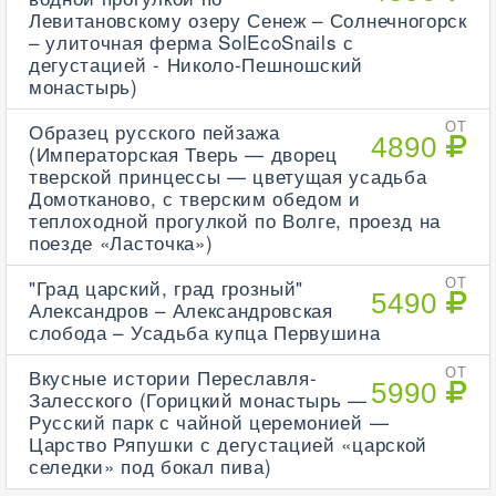
Левитановскому озеру Сенеж – Солнечногорск
– улиточная ферма SolEcoSnails с
дегустацией - Николо-Пешношский
монастырь)
Образец русского пейзажа
ОТ
4890
(Императорская Тверь — дворец
тверской принцессы — цветущая усадьба
Домотканово, с тверским обедом и
теплоходной прогулкой по Волге, проезд на
поезде «Ласточка»)
"Град царский, град грозный"
ОТ
5490
Александров – Александровская
слобода – Усадьба купца Первушина
Вкусные истории Переславля-
ОТ
5990
Залесского (Горицкий монастырь —
Русский парк с чайной церемонией —
Царство Ряпушки с дегустацией «царской
селедки» под бокал пива)