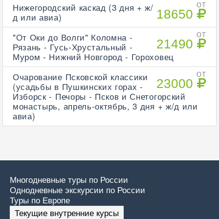
Нижегородский каскад (3 дня + ж/
ОТ
18650
д или авиа)
"От Оки до Волги" Коломна -
ОТ
21490
Рязань - Гусь-Хрустальный -
Муром - Нижний Новгород - Гороховец
Очарование Псковской классики
ОТ
23000
(усадьбы в Пушкинских горах -
Изборск - Печоры - Псков и Снетогорский
монастырь, апрель-октябрь, 3 дня + ж/д или
авиа)
Многодневные туры по России
Однодневные экскурсии по России
Туры по Европе
Текущие внутренние курсы