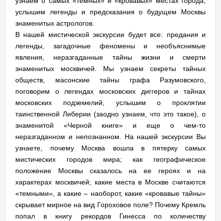
узнаем о самых «темных» и «кровавых» местах города,
услышим легенды и предсказания о будущем Москвы
знаменитых астрологов.
В нашей мистической экскурсии будет все: предания и
легенды, загадочные феномены и необъяснимые
явления, неразгаданные тайны жизни и смерти
знаменитых москвичей. Мы узнаем секреты тайных
обществ, масонские тайны графа Разумовского,
поговорим о легендах московских диггеров и тайнах
московских подземелий, услышим о проклятии
таинственной Либерии (заодно узнаем, что это такое), о
знаменитой «Черной книге» и еще о чем-то
неразгаданном и непознанном. На нашей экскурсии Вы
узнаете, почему Москва вошла в пятерку самых
мистических городов мира; как географическое
положение Москвы сказалось на ее героях и на
характерах москвичей; какие места в Москве считаются
«темными», а какие – наоборот, какие «кровавые тайны»
скрывает мирное на вид Гороховое поле? Почему Кремль
попал в книгу рекордов Гинесса по количеству