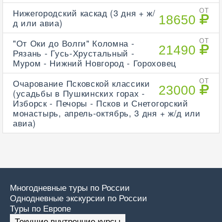
Нижегородский каскад (3 дня + ж/
ОТ
18650
д или авиа)
"От Оки до Волги" Коломна -
ОТ
21490
Рязань - Гусь-Хрустальный -
Муром - Нижний Новгород - Гороховец
Очарование Псковской классики
ОТ
23000
(усадьбы в Пушкинских горах -
Изборск - Печоры - Псков и Снетогорский
монастырь, апрель-октябрь, 3 дня + ж/д или
авиа)
Многодневные туры по России
Однодневные экскурсии по России
Туры по Европе
Текущие внутренние курсы