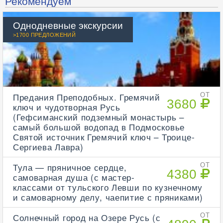
Рекомендуем
Однодневные экскурсии
>1700 ПРЕДЛОЖЕНИЙ
Предания Преподобных. Гремячий
ОТ
3680
ключ и чудотворная Русь
(Гефсиманский подземный монастырь –
самый большой водопад в Подмосковье
Святой источник Гремячий ключ – Троице-
Сергиева Лавра)
Тула — пряничное сердце,
ОТ
4380
самоварная душа (с мастер-
классами от тульского Левши по кузнечному
и самоварному делу, чаепитие с пряниками)
Солнечный город на Озере Русь (с
ОТ