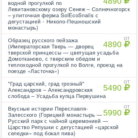
4890
водной прогулкой по
Левитановскому озеру Сенеж – Солнечногорск
– улиточная ферма SolEcoSnails с
дегустацией - Николо-Пешношский
монастырь)
Образец русского пейзажа
ОТ
4890
(Императорская Тверь — дворец
тверской принцессы — цветущая усадьба
Домотканово, с тверским обедом и
теплоходной прогулкой по Волге, проезд на
поезде «Ласточка»)
"Град царский, град грозный"
ОТ
5490
Александров – Александровская
слобода – Усадьба купца Первушина
Вкусные истории Переславля-
ОТ
5990
Залесского (Горицкий монастырь —
Русский парк с чайной церемонией —
Царство Ряпушки с дегустацией «царской
селедки» под бокал пива)