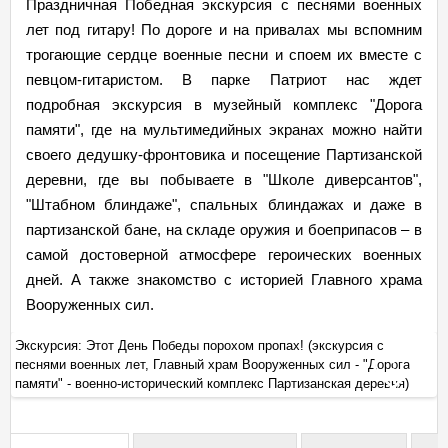
Праздничная Победная экскурсия с песнями военных
лет под гитару! По дороге и на привалах мы вспомним
трогающие сердце военные песни и споем их вместе с
певцом-гитаристом. В парке Патриот нас ждет
подробная экскурсия в музейный комплекс "Дорога
памяти", где на мультимедийных экранах можно найти
своего дедушку-фронтовика и посещение Партизанской
деревни, где вы побываете в "Школе диверсантов",
"Штабном блиндаже", спальных блиндажах и даже в
партизанской бане, на складе оружия и боеприпасов – в
самой достоверной атмосфере героических военных
дней. А также знакомство с историей Главного храма
Вооруженных сил.
Экскурсия: Этот День Победы порохом пропах! (экскурсия с
Эк
песнями военных лет, Главный храм Вооруженных сил - "Дорога
пе
+
памяти" - военно-исторический комплекс Партизанская деревня)
па