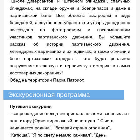
"Школе диверсантов" и "Штабном блиндаже", спальных
блиндажах, на складе оружия и боеприпасов и даже в
партизанской бане. Все объекты выстроены в виде
блиндажей, а внутреннее убранство и утварь доподлинно
воссоздана по фотографиям и воспоминаниям
участников партизанского движения. Вы услышите
рассказ об истории партизанского движения,
легендарных партизанах и их подвигах, а также о жизни и
быте партизанских отрядов – это будет реальное
погружение в славную и героическую историю в самых
достоверных декорациях!
Обед на территории Парка Патриот.
Экскурсионная программа
Путевая экскурсия
- сопровождение певца-гитариста с песнями военных лет
под гитару (Ориентировочный репертуар: " С чего
начинается родина", "Вставай страна огромная",
"Катюша", "Я по свету немало хаживал", "День