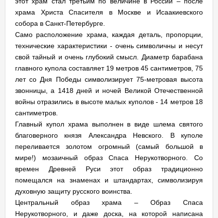
этот храм стал третьим по величине в России – после
храма Христа Спасителя в Москве и Исаакиевского
собора в Санкт-Петербурге.
Само расположение храма, каждая деталь, пропорции,
технические характеристики - очень символичны и несут
свой тайный и очень глубокий смысл. Диаметр барабана
главного купола составляет 19 метров 45 сантиметров, 75
лет со Дня Победы символизирует 75-метровая высота
звонницы, а 1418 дней и ночей Великой Отечественной
войны отразились в высоте малых куполов - 14 метров 18
сантиметров.
Главный купол храма выполнен в виде шлема святого
благоверного князя Александра Невского. В куполе
переливается золотом огромный (самый большой в
мире!) мозаичный образ Спаса Нерукотворного. Со
времен Древней Руси этот образ традиционно
помещался на знаменах и штандартах, символизируя
духовную защиту русского воинства.
Центральный образ храма – Образ Спаса
Нерукотворного, и даже доска, на которой написана