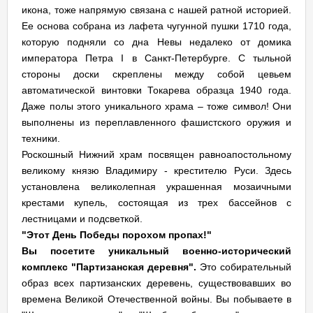
икона, тоже напрямую связана с нашей ратной историей.
Ее основа собрана из лафета чугунной пушки 1710 года,
которую подняли со дна Невы недалеко от домика
императора Петра I в Санкт-Петербурге. С тыльной
стороны доски скреплены между собой цевьем
автоматической винтовки Токарева образца 1940 года.
Даже полы этого уникального храма – тоже символ! Они
выполнены из переплавленного фашистского оружия и
техники.
Роскошный Нижний храм посвящен равноапостольному
великому князю Владимиру - крестителю Руси. Здесь
установлена великолепная украшенная мозаичными
крестами купель, состоящая из трех бассейнов с
лестницами и подсветкой.
"Этот День Победы порохом пропах!"
Вы посетите уникальный военно-исторический
комплекс "Партизанская деревня".
Это собирательный
образ всех партизанских деревень, существовавших во
времена Великой Отечественной войны. Вы побываете в