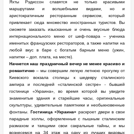
Яхты Рэдиссон славятся не только красивыми
маршрутами и волшебными видами, но и
аристократичным ресторанным сервисом, который
привлекает сюда множество иностранных туристов. Вы
сможете заказать изысканные и очень вкусные блюда
интернационального меню от шеф-повара – ученика
именитых французских рестораторов, а также напитки на
любой вкус в баре с богатым барным меню (ужин,
напитки – доп. плата, на месте).
Начнется наш праздничный вечер не менее красиво и
романтично
– мы совершим легкую летнюю прогулку от
Киевского вокзала столицы к шедевру сталинского
ампира и последней «сталинской сестре» - бывшей
гостинице «Украина», во время которой вы увидите
знаменитые здания и старейшие часы, оригинальные
скульптуры, удивительные памятники и необыкновенные
фонтаны.
Гостиница «Украина»
раскроет двери в свои
парадные холлы, оформленные с пышным сталинским
размахом и таящими свои сакральные тайны, и мы
вознесемся на 34 этаж на одну из лучших видовых