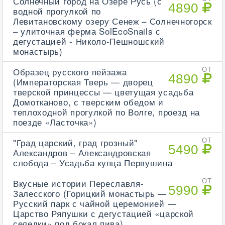
Солнечный город на Озере Русь (с
4890
водной прогулкой по
Левитановскому озеру Сенеж – Солнечногорск
– улиточная ферма SolEcoSnails с
дегустацией - Николо-Пешношский
монастырь)
Образец русского пейзажа
ОТ
4890
(Императорская Тверь — дворец
тверской принцессы — цветущая усадьба
Домотканово, с тверским обедом и
теплоходной прогулкой по Волге, проезд на
поезде «Ласточка»)
"Град царский, град грозный"
ОТ
5490
Александров – Александровская
слобода – Усадьба купца Первушина
Вкусные истории Переславля-
ОТ
5990
Залесского (Горицкий монастырь —
Русский парк с чайной церемонией —
Царство Ряпушки с дегустацией «царской
селедки» под бокал пива)