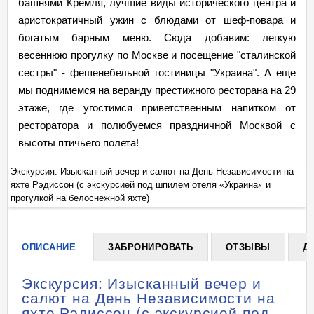
башнями Кремля, лучшие виды исторического центра и
аристократичный ужин с блюдами от шеф-повара и
богатым барным меню. Сюда добавим: легкую
весеннюю прогулку по Москве и посещение "сталинской
сестры" - фешенебельной гостиницы "Украина". А еще
мы поднимемся на веранду престижного ресторана на 29
этаже, где угостимся приветственным напитком от
ресторатора и полюбуемся праздничной Москвой с
высоты птичьего полета!
а
Экскурсия: Изысканный вечер и салют на День Независимости на
Эк
яхте Рэдиссон (с экскурсией под шпилем отеля «Украина» и
ях
+
прогулкой на белоснежной яхте)
пр
ОПИСАНИЕ
ЗАБРОНИРОВАТЬ
ОТЗЫВЫ
Д
Экскурсия: Изысканный вечер и
салют на День Независимости на
яхте Рэдиссон (с экскурсией под