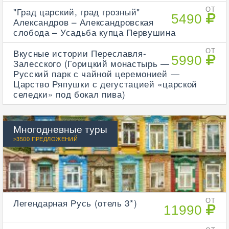
"Град царский, град грозный"
ОТ
5490
Александров – Александровская
слобода – Усадьба купца Первушина
Вкусные истории Переславля-
ОТ
5990
Залесского (Горицкий монастырь —
Русский парк с чайной церемонией —
Царство Ряпушки с дегустацией «царской
селедки» под бокал пива)
Многодневные туры
>3500 ПРЕДЛОЖЕНИЙ
Легендарная Русь (отель 3*)
ОТ
11990