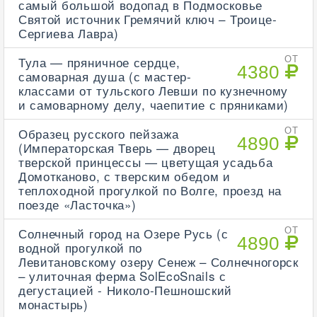
самый большой водопад в Подмосковье
Святой источник Гремячий ключ – Троице-
Сергиева Лавра)
Тула — пряничное сердце,
ОТ
4380
самоварная душа (с мастер-
классами от тульского Левши по кузнечному
и самоварному делу, чаепитие с пряниками)
Образец русского пейзажа
ОТ
4890
(Императорская Тверь — дворец
тверской принцессы — цветущая усадьба
Домотканово, с тверским обедом и
теплоходной прогулкой по Волге, проезд на
поезде «Ласточка»)
Солнечный город на Озере Русь (с
ОТ
4890
водной прогулкой по
Левитановскому озеру Сенеж – Солнечногорск
– улиточная ферма SolEcoSnails с
дегустацией - Николо-Пешношский
монастырь)