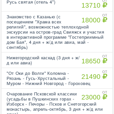
Русь святая (отель 4*)
ОТ
13710
Знакомство с Казанью (с
ОТ
18000
посещением "Храма всех
религий", возможностью теплоходной
экскурсии на остров-град Свияжск и участия
в интерактивной программе "Гостеприимный
дом Бая", 4 дня + ж/д или авиа, май -
сентябрь)
Нижегородский каскад (3 дня + ж/
ОТ
18650
д или авиа)
"От Оки до Волги" Коломна -
ОТ
21490
Рязань - Гусь-Хрустальный -
Муром - Нижний Новгород - Гороховец
Очарование Псковской классики
ОТ
23000
(усадьбы в Пушкинских горах -
Изборск - Печоры - Псков и Снетогорский
монастырь, апрель-октябрь, 3 дня + ж/д или
авиа)