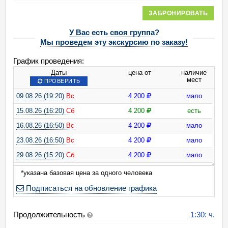
ЗАБРОНИРОВАТЬ
У Вас есть своя группа?
Мы проведем эту экскурсию по заказу!
График проведения:
Даты
цена от
наличие
мест
ПРОВЕРИТЬ
09.08.26 (19:20)
Вс
4 200
мало
15.08.26 (16:20)
Сб
4 200
есть
16.08.26 (16:50)
Вс
4 200
мало
23.08.26 (16:50)
Вс
4 200
мало
29.08.26 (15:20)
Сб
4 200
мало
30.08.26 (17:50)
Вс
4 200
есть
*указана базовая цена за одного человека
Подписаться на обновление графика
Продолжительность
1:30: ч.