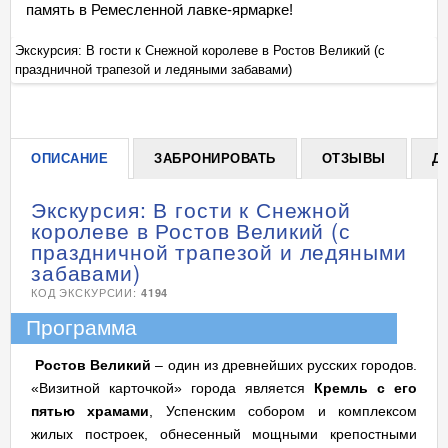
память в Ремесленной лавке-ярмарке!
Экскурсия: В гости к Снежной королеве в Ростов Великий (с
Эк
праздничной трапезой и ледяными забавами)
пр
+
ОПИСАНИЕ
ЗАБРОНИРОВАТЬ
ОТЗЫВЫ
Д
Экскурсия: В гости к Снежной
королеве в Ростов Великий (с
праздничной трапезой и ледяными
забавами)
КОД ЭКСКУРСИИ:
4194
Программа
Ростов Великий
– один из древнейших русских городов.
«Визитной карточкой» города является
Кремль с его
пятью храмами
, Успенским собором и комплексом
жилых построек, обнесенный мощными крепостными