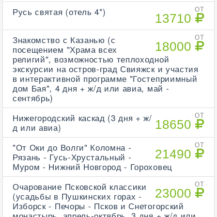
Русь святая (отель 4*)
ОТ
13710
Знакомство с Казанью (с
ОТ
18000
посещением "Храма всех
религий", возможностью теплоходной
экскурсии на остров-град Свияжск и участия
в интерактивной программе "Гостеприимный
дом Бая", 4 дня + ж/д или авиа, май -
сентябрь)
Нижегородский каскад (3 дня + ж/
ОТ
18650
д или авиа)
"От Оки до Волги" Коломна -
ОТ
21490
Рязань - Гусь-Хрустальный -
Муром - Нижний Новгород - Гороховец
Очарование Псковской классики
ОТ
23000
(усадьбы в Пушкинских горах -
Изборск - Печоры - Псков и Снетогорский
монастырь, апрель-октябрь, 3 дня + ж/д или