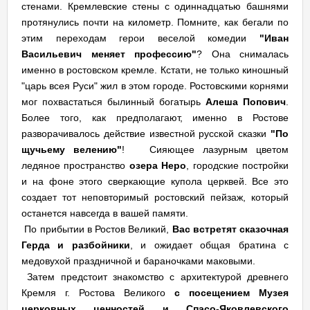
стенами. Кремлевские стены с одиннадцатью башнями
протянулись почти на километр. Помните, как бегали по
этим переходам герои веселой комедии
"Иван
Васильевич меняет профессию"
? Она снималась
именно в ростовском кремле. Кстати, не только киношный
"царь всея Руси" жил в этом городе. Ростовскими корнями
мог похвастаться былинный богатырь
Алеша Попович
.
Более того, как предполагают, именно в Ростове
разворачивалось действие известной русской сказки
"По
щучьему велению"
! Сияющее лазурным цветом
ледяное пространство
озера Неро
, городские постройки
и на фоне этого сверкающие купола церквей. Все это
создает тот неповторимый ростовский пейзаж, который
останется навсегда в вашей памяти.
По прибытии в Ростов Великий,
Вас встретят сказочная
Герда и разбойники
, и ожидает общая братина с
медовухой праздничной и бараночками маковыми.
Затем предстоит знакомство с архитектурой древнего
Кремля г. Ростова Великого
с посещением Музея
церковных ценностей и Спасо-Яковлевского