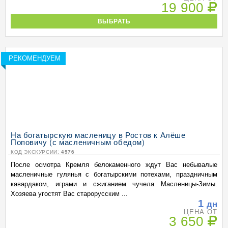
19 900
ВЫБРАТЬ
РЕКОМЕНДУЕМ
На богатырскую масленицу в Ростов к Алёше
Поповичу (с масленичным обедом)
КОД ЭКСКУРСИИ:
4576
После осмотра Кремля белокаменного ждут Вас небывалые
масленичные гулянья с богатырскими потехами, праздничным
кавардаком, играми и сжиганием чучела Масленицы-Зимы.
Хозяева угостят Вас старорусским ...
1
дн
ЦЕНА ОТ
3 650