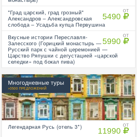
"Град царский, град грозный"
ОТ
5490
Александров – Александровская
слобода – Усадьба купца Первушина
Вкусные истории Переславля-
ОТ
5990
Залесского (Горицкий монастырь —
Русский парк с чайной церемонией —
Царство Ряпушки с дегустацией «царской
селедки» под бокал пива)
Многодневные туры
>3500 ПРЕДЛОЖЕНИЙ
Легендарная Русь (отель 3*)
ОТ
11990