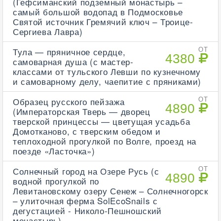
(Гефсиманский подземный монастырь –
самый большой водопад в Подмосковье
Святой источник Гремячий ключ – Троице-
Сергиева Лавра)
Тула — пряничное сердце,
ОТ
4380
самоварная душа (с мастер-
классами от тульского Левши по кузнечному
и самоварному делу, чаепитие с пряниками)
Образец русского пейзажа
ОТ
4890
(Императорская Тверь — дворец
тверской принцессы — цветущая усадьба
Домотканово, с тверским обедом и
теплоходной прогулкой по Волге, проезд на
поезде «Ласточка»)
Солнечный город на Озере Русь (с
ОТ
4890
водной прогулкой по
Левитановскому озеру Сенеж – Солнечногорск
– улиточная ферма SolEcoSnails с
дегустацией - Николо-Пешношский
монастырь)