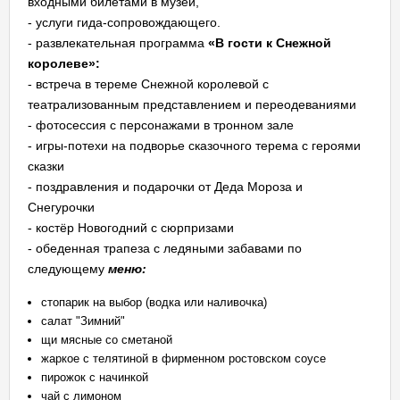
входными билетами в музеи,
- услуги гида-сопровождающего.
- развлекательная программа
«В гости к Снежной
королеве»:
- встреча в тереме Снежной королевой с
театрализованным представлением и переодеваниями
- фотосессия с персонажами в тронном зале
- игры-потехи на подворье сказочного терема с героями
сказки
- поздравления и подарочки от Деда Мороза и
Снегурочки
- костёр Новогодний с сюрпризами
- обеденная трапеза с ледяными забавами по
следующему
меню:
стопарик на выбор (водка или наливочка)
салат "Зимний"
щи мясные со сметаной
жаркое с телятиной в фирменном ростовском соусе
пирожок с начинкой
чай с лимоном