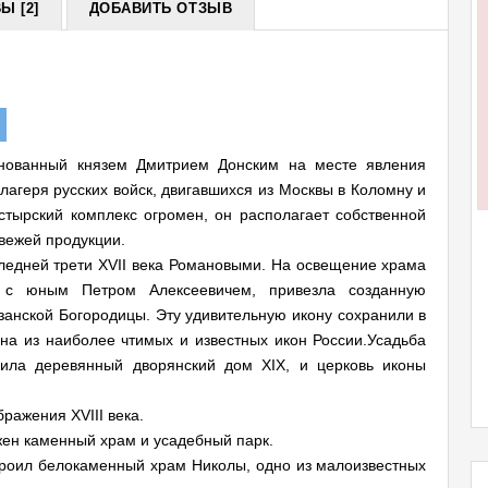
Ы [2]
ДОБАВИТЬ ОТЗЫВ
нованный князем Дмитрием Донским на месте явления
 лагеря русских войск, двигавшихся из Москвы в Коломну и
стырский комплекс огромен, он располагает собственной
вежей продукции.
следней трети XVII века Романовыми. На освещение храма
 с юным Петром Алексеевичем, привезла созданную
анской Богородицы. Эту удивительную икону сохранили в
на из наиболее чтимых и известных икон России.Усадьба
ила деревянный дворянский дом XIX, и церковь иконы
ражения XVIII века.
жен каменный храм и усадебный парк.
строил белокаменный храм Николы, одно из малоизвестных