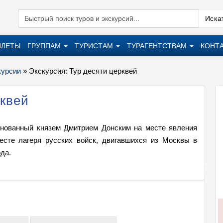
Искат
ИЛЕТЫ
ГРУППАМ
ТУРИСТАМ
ТУРАГЕНТСТВАМ
КОНТ
курсии
»
Экскурсия: Тур десяти церквей
рквей
нованный князем Дмитрием Донским на месте явления
есте лагеря русских войск, двигавшихся из Москвы в
да.
Экскур
+