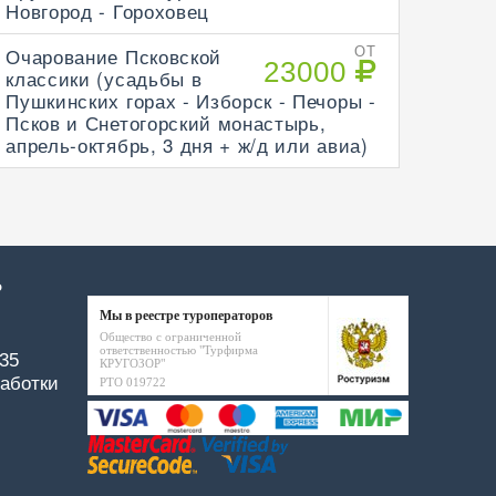
Новгород - Гороховец
Очарование Псковской
ОТ
23000
классики (усадьбы в
Пушкинских горах - Изборск - Печоры -
Псков и Снетогорский монастырь,
апрель-октябрь, 3 дня + ж/д или авиа)
Р
Мы в реестре туроператоров
Общество с ограниченной
ответственностью "Турфирма
-35
КРУГОЗОР"
аботки
РТО 019722