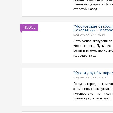
Зачем люди едут в Нилов
столетий назад ...
"Московские старос
НОВОЕ
Сокольники - Матрос
КОД ЭКСКУРСИИ:
6286
Автобусная экскурсия по
берегах реки Яузы, их 
центр и множество храмо
их средства ...
"Кухня дружбы наро
КОД ЭКСКУРСИИ:
34513
Город в городе – кампу
этом необычном уголке 
путешествие по кухн
ливанскую, эфиопскую, ..