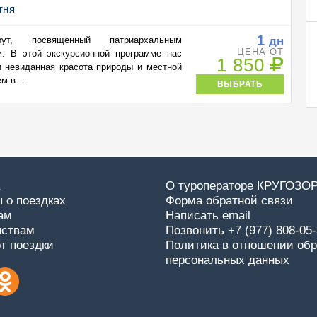
тня
1
дн
рут, посвященный патриархальным
ЦЕНА ОТ
. В этой экскурсионной программе нас
1 850
и невиданная красота природы и местной
 в ...
ВЫБРАТЬ
О туроператоре КРУГОЗО
 о поездках
Форма обратной связи
ам
Написать email
нствам
Позвонить +7 (977) 808-05
от поездки
Политика в отношении обр
персональных данных