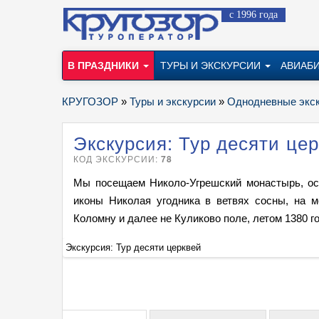
с 1996 года
В ПРАЗДНИКИ
ТУРЫ И ЭКСКУРСИИ
АВИАБ
КРУГОЗОР
»
Туры и экскурсии
»
Однодневные экс
Экскурсия: Тур десяти це
КОД ЭКСКУРСИИ:
78
Мы посещаем Николо-Угрешский монастырь, ос
иконы Николая угодника в ветвях сосны, на м
Коломну и далее не Куликово поле, летом 1380 го
Экскурсия: Тур десяти церквей