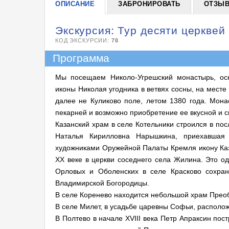
ОПИСАНИЕ
ЗАБРОНИРОВАТЬ
ОТЗЫВ
Экскурсия: Тур десяти церквей
КОД ЭКСКУРСИИ:
78
Программа
Мы посещаем Николо-Угрешский монастырь, ос
иконы Николая угодника в ветвях сосны, на месте
далее не Куликово поле, летом 1380 года. Мона
пекарней и возможно приобретение ее вкусной и с
Казанский храм в селе Котельники строился в по
Наталья Кирилловна Нарышкина, приехавшая
художниками Оружейной Палаты Кремля икону Каз
XX веке в церкви соседнего села Жилина. Это од
Орловых и Оболенских в селе Красково сохран
Владимирской Богородицы.
В селе Коренево находится небольшой храм Преоб
В селе Милет, в усадьбе царевны Софьи, располо
В Полтево в начале XVIII века Петр Апраксин по