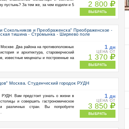
2 800
у пустынь? За тем же, за чем ездили и 5
ВЫБРАТЬ
ти Сокольников и Преображенска" Преображенское -
ская тишина - Стромынка - Ширяево поле
1
дн
 Москве. Два района на противоположных
ЦЕНА ОТ
история и архитектура, староверческий
1 370
в, известные меценаты и построенные на
ВЫБРАТЬ
дов" Москва. Студенческий городок РУДН
1
дн
с РУДН. Вам предстоит узнать о жизни в
ЦЕНА ОТ
столицы и совершить гастрономическое
3 850
ям различных стран. Вы попробуете
.
ВЫБРАТЬ