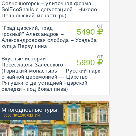
Солнечногорск – улиточная ферма
SolEcoSnails с дегустацией - Николо-
Пешношский монастырь)
"Град царский, град
ОТ
5490
грозный" Александров –
Александровская слобода – Усадьба
купца Первушина
Вкусные истории
ОТ
5990
Переславля-Залесского
(Горицкий монастырь — Русский парк
с чайной церемонией — Царство
Ряпушки с дегустацией «царской
селедки» под бокал пива)
Многодневные туры
>3500 ПРЕДЛОЖЕНИЙ