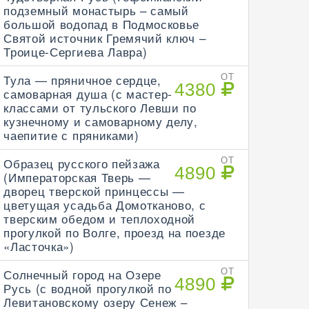
подземный монастырь – самый
большой водопад в Подмосковье
Святой источник Гремячий ключ –
Троице-Сергиева Лавра)
Тула — пряничное сердце,
ОТ
4380
самоварная душа (с мастер-
классами от тульского Левши по
кузнечному и самоварному делу,
чаепитие с пряниками)
Образец русского пейзажа
ОТ
4890
(Императорская Тверь —
дворец тверской принцессы —
цветущая усадьба Домотканово, с
тверским обедом и теплоходной
прогулкой по Волге, проезд на поезде
«Ласточка»)
Солнечный город на Озере
ОТ
4890
Русь (с водной прогулкой по
Левитановскому озеру Сенеж –