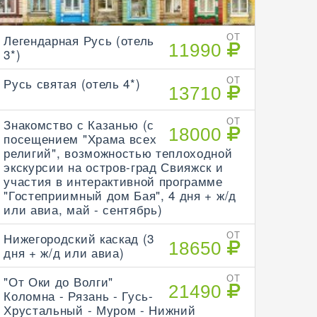
Легендарная Русь (отель
ОТ
11990
3*)
Русь святая (отель 4*)
ОТ
13710
Знакомство с Казанью (с
ОТ
18000
посещением "Храма всех
религий", возможностью теплоходной
экскурсии на остров-град Свияжск и
участия в интерактивной программе
"Гостеприимный дом Бая", 4 дня + ж/д
или авиа, май - сентябрь)
Нижегородский каскад (3
ОТ
18650
дня + ж/д или авиа)
"От Оки до Волги"
ОТ
21490
Коломна - Рязань - Гусь-
Хрустальный - Муром - Нижний