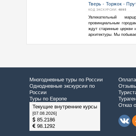
Тверь - Торжок - Пру
КОД ЭКСКУРСИИ:
4895
Увлекательный марш
провинциальным городам
ждут старинные церкви 
архитектуры. Мы побываем
Многодневные туры по России
Оплата
Однодневные экскурсии по
Отзывы
России
Турист
Туры по Европе
Тураге
Отказ 
Текущие внутренние курсы
[07.08.2026]
85.2186
98.1292