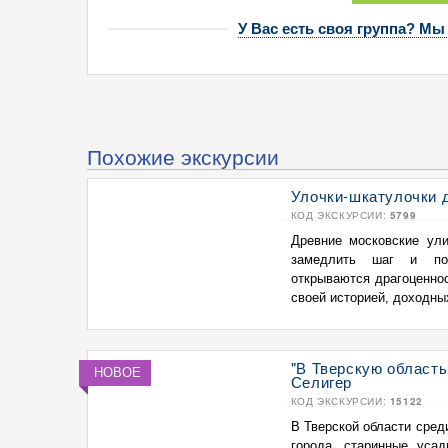
У Вас есть своя группа? Мы
Похожие экскурсии
Улочки-шкатулочки д
КОД ЭКСКУРСИИ:
5799
Древние московские ули
замедлить шаг и пол
открываются драгоценнос
своей историей, доходных
"В Тверскую область
НОВОЕ
Селигер
КОД ЭКСКУРСИИ:
15122
В Тверской области сред
города, старинные усад