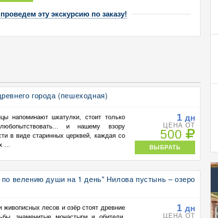
 проведем эту экскурсию по заказу!
ревнего города (пешеходная)
1
дн
цы напоминают шкатулки, стоит только
ЦЕНА ОТ
юбопытствовать... и нашему взору
500
ти в виде старинных церквей, каждая со
 ...
ВЫБРАТЬ
 по велению души на 1 день" Нилова пустынь – озеро
1
дн
и живописных лесов и озёр стоят древние
ЦЕНА ОТ
ьбы, знаменитые монастыри и обители.