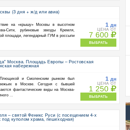
квы (3 дня + ж/д или авиа)
1
дн
ествие на «крышу» Москвы в высотном
ЦЕНА ОТ
ва-Сити, рубиновые звезды Кремля,
7 600
ной площади, легендарный ГУМ в россыпи
ВЫБРАТЬ
да" Москва. Площадь Европы – Ростовская
нская набережная
1
дн
 Плющихой и Смоленским рынком был
ЦЕНА ОТ
вежьих в Москве. Сегодня с бывшей
1 250
ваются фантастические виды на Москва-
ного ...
ВЫБРАТЬ
ля – святой Феникс Руси (с посещением 4-х
 под куполом храма, пешеходная)