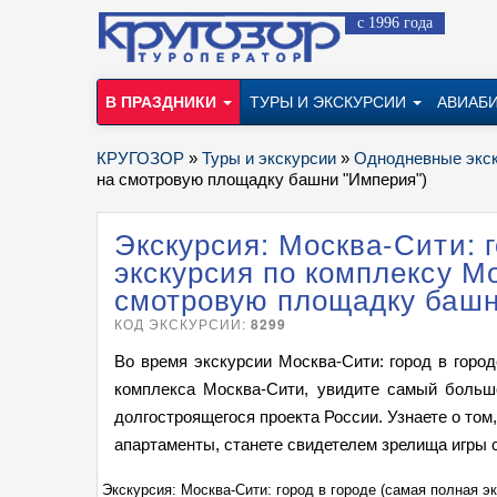
с 1996 года
В ПРАЗДНИКИ
ТУРЫ И ЭКСКУРСИИ
АВИАБ
КРУГОЗОР
»
Туры и экскурсии
»
Однодневные экс
на смотровую площадку башни "Империя")
Экскурсия: Москва-Сити: г
экскурсия по комплексу М
смотровую площадку башн
КОД ЭКСКУРСИИ:
8299
Во время экскурсии Москва-Сити: город в горо
комплекса Москва-Сити, увидите самый боль
долгостроящегося проекта России. Узнаете о том
апартаменты, станете свидетелем зрелища игры 
а смотровую
Экскурсия: Москва-Сити: город в городе (самая полная 