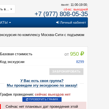
пн-пт: 11:00-19:00;
ь в...
cб-вс: выходной
+7 (977) 808-05-35
АКТЫ
Личный кабинет
я экскурсия по комплексу Москва-Cити с подъемом
950
от
Базовая стоимость
Код экскурсии
8299
ЗАБРОНИРОВАТЬ
У Вас есть своя группа?
Мы проведем эту экскурсию по заказу!
График проведения:
сейчас выездов нет
ПРОВЕРИТЬ ГРАФИК
Сейчас нет плановых дат проведения этой
сия: Москва-Сити: город в городе (самая полная экскурсия по комплек