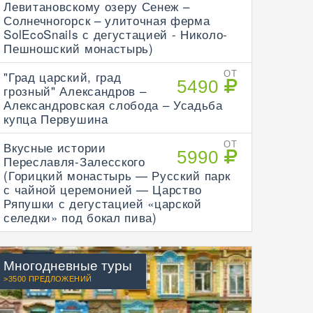
Левитановскому озеру Сенеж –
Солнечногорск – улиточная ферма
SolEcoSnails с дегустацией - Николо-
Пешношский монастырь)
"Град царский, град
ОТ
5490
грозный" Александров –
Александровская слобода – Усадьба
купца Первушина
Вкусные истории
ОТ
5990
Переславля-Залесского
(Горицкий монастырь — Русский парк
с чайной церемонией — Царство
Ряпушки с дегустацией «царской
селедки» под бокал пива)
Многодневные туры
>3500 ПРЕДЛОЖЕНИЙ