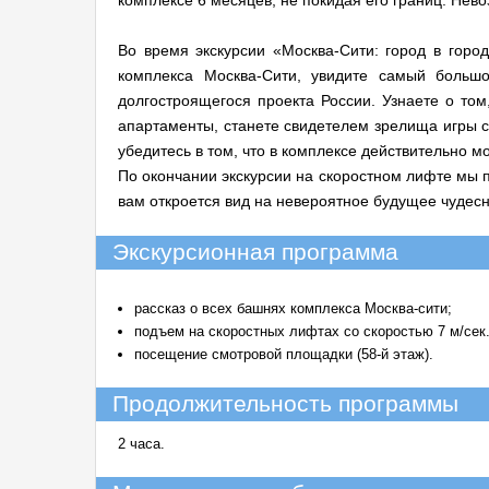
комплексе 6 месяцев, не покидая его границ. Нев
Во время экскурсии «Москва-Сити: город в горо
комплекса Москва-Сити, увидите самый боль
долгостроящегося проекта России. Узнаете о том
апартаменты, станете свидетелем зрелища игры с
убедитесь в том, что в комплексе действительно мо
По окончании экскурсии на скоростном лифте мы
вам откроется вид на невероятное будущее чудесн
Экскурсионная программа
рассказ о всех башнях комплекса Москва-сити;
подъем на скоростных лифтах со скоростью 7 м/сек.
посещение смотровой площадки (58-й этаж).
Продолжительность программы
2 часа.