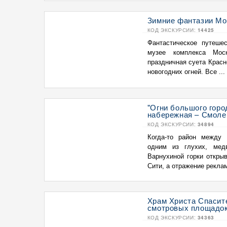
Зимние фантазии Мос
КОД ЭКСКУРСИИ:
14425
Фантастическое путеш
музее комплекса Моск
праздничная суета Крас
новогодних огней. Все ...
"Огни большого горо
набережная – Смоле
КОД ЭКСКУРСИИ:
34894
Когда-то район между
одним из глухих, мед
Варнухиной горки откры
Сити, а отражение реклам
Храм Христа Спасите
смотровых площадок
КОД ЭКСКУРСИИ:
34363