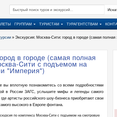
Искат
ИЛЕТЫ
ГРУППАМ
ТУРИСТАМ
ТУРАГЕНТСТВАМ
КОНТ
курсии
»
Экскурсия: Москва-Сити: город в городе (самая полна
ород в городе (самая полная
осква-Cити с подъемом на
и "Империя")
де вы вплотную познакомитесь со всеми подробностями
шой в России ЗАГС, услышите мифы и легенды самого
, где артисты российского шоу-бизнеса приобретают свои
самого высокого в Европе фонтана.
экскурсия по комплексу Москва-Cити с подъемом на смотровую
Экскур