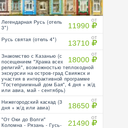
Легендарная Русь (отель
ОТ
11990
3*)
Русь святая (отель 4*)
ОТ
13710
Знакомство с Казанью (с
ОТ
18000
посещением "Храма всех
религий", возможностью теплоходной
экскурсии на остров-град Свияжск и
участия в интерактивной программе
"Гостеприимный дом Бая", 4 дня + ж/д
или авиа, май - сентябрь)
Нижегородский каскад (3
ОТ
18650
дня + ж/д или авиа)
"От Оки до Волги"
ОТ
21490
Коломна - Рязань - Гусь-