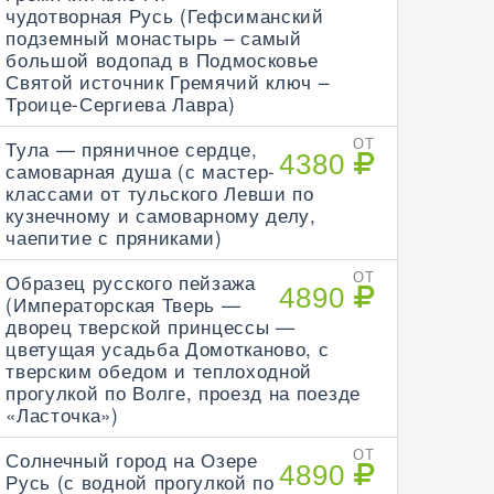
чудотворная Русь (Гефсиманский
подземный монастырь – самый
большой водопад в Подмосковье
Святой источник Гремячий ключ –
Троице-Сергиева Лавра)
Тула — пряничное сердце,
ОТ
4380
самоварная душа (с мастер-
классами от тульского Левши по
кузнечному и самоварному делу,
чаепитие с пряниками)
Образец русского пейзажа
ОТ
4890
(Императорская Тверь —
дворец тверской принцессы —
цветущая усадьба Домотканово, с
тверским обедом и теплоходной
прогулкой по Волге, проезд на поезде
«Ласточка»)
Солнечный город на Озере
ОТ
4890
Русь (с водной прогулкой по