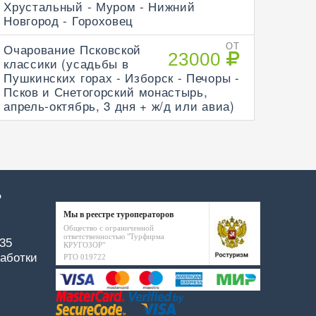
Хрустальный - Муром - Нижний
Новгород - Гороховец
Очарование Псковской
ОТ
23000
классики (усадьбы в
Пушкинских горах - Изборск - Печоры -
Псков и Снетогорский монастырь,
апрель-октябрь, 3 дня + ж/д или авиа)
Р
Мы в реестре туроператоров
Общество с ограниченной
ответственностью "Турфирма
-35
КРУГОЗОР"
аботки
РТО 019722