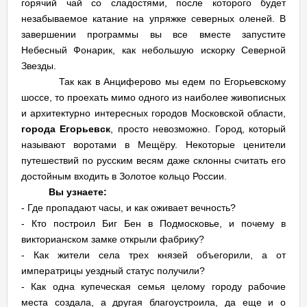
горячий чай со сладостями, после которого будет
незабываемое катание на упряжке северных оленей. В
завершении программы вы все вместе запустите
Небесный Фонарик, как небольшую искорку Северной
Звезды.
Так как в Анциферово мы едем по Егорьевскому
шоссе, то проехать мимо одного из наиболее живописных
и архитектурно интересных городов Московской области,
города Егорьевск
, просто невозможно. Город, который
называют воротами в Мещёру. Некоторые ценители
путешествий по русским весям даже склонны считать его
достойным входить в Золотое кольцо России.
Вы узнаете:
- Где пропадают часы, и как оживает вечность?
- Кто построил Биг Бен в Подмосковье, и почему в
викторианском замке открыли фабрику?
- Как жители села трех князей объегорили, а от
императрицы уездный статус получили?
- Как одна купеческая семья целому городу рабочие
места создала, а другая благоустроила, да еще и о