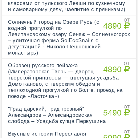
классами от тульского Левши по кузнечному
и самоварному делу, чаепитие с пряниками)
Солнечный город на Озере Русь (с
ОТ
4890
водной прогулкой по
Левитановскому озеру Сенеж – Солнечногорск
– улиточная ферма SolEcoSnails с
дегустацией - Николо-Пешношский
монастырь)
Образец русского пейзажа
ОТ
4890
(Императорская Тверь — дворец
тверской принцессы — цветущая усадьба
Домотканово, с тверским обедом и
теплоходной прогулкой по Волге, проезд на
поезде «Ласточка»)
"Град царский, град грозный"
ОТ
5490
Александров – Александровская
слобода – Усадьба купца Первушина
Вкусные истории Переславля-
ОТ
5990