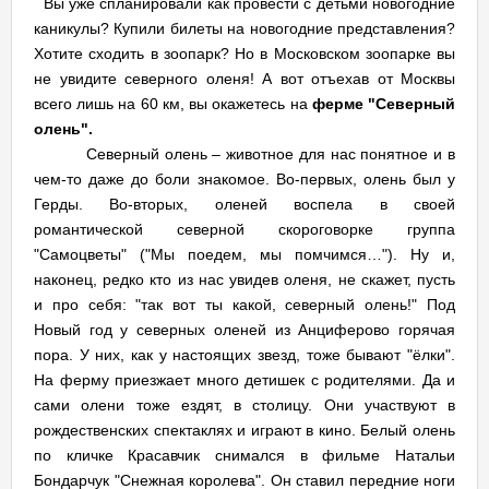
Вы уже спланировали как провести с детьми новогодние
каникулы? Купили билеты на новогодние представления?
Хотите сходить в зоопарк? Но в Московском зоопарке вы
не увидите северного оленя! А вот отъехав от Москвы
всего лишь на 60 км, вы окажетесь на
ферме "Северный
олень".
Северный олень – животное для нас понятное и в
чем-то даже до боли знакомое. Во-первых, олень был у
Герды. Во-вторых, оленей воспела в своей
романтической северной скороговорке группа
"Самоцветы" ("Мы поедем, мы помчимся…"). Ну и,
наконец, редко кто из нас увидев оленя, не скажет, пусть
и про себя: "так вот ты какой, северный олень!" Под
Новый год у северных оленей из Анциферово горячая
пора. У них, как у настоящих звезд, тоже бывают "ёлки".
На ферму приезжает много детишек с родителями. Да и
сами олени тоже ездят, в столицу. Они участвуют в
рождественских спектаклях и играют в кино. Белый олень
по кличке Красавчик снимался в фильме Натальи
Бондарчук "Снежная королева". Он ставил передние ноги