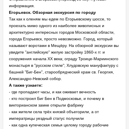
информация.
Егорьевск. Обзорная экскурсия по городу
Так как к оленям мы едем по Егорьевскому шоссе, то
проехать мимо одного из наиболее живописных и
архитектурно интересных городов Московской области,
города Егорьевск, просто невозможно. Город, который
называют воротами в Мещёру. На обзорной экскурсии вы
увидите "английскую" жилую застройку 1860-х гг. и
сооружения начала ХХ века; ограду Троице-Мариинского
монастыря в "русском стиле"; Хлудовскую мануфактуру с
башней "Биг-Бен", старообрядческий храм св. Георгия,
Александро-Невский собор.
А также узнаете:
- где пропадают часы, и как оживает вечность
- кто построил Биг Бен в Подмосковье, и почему в
викторианском замке открыли фабрику
- как жители села трёх князей объегорили, а от
императрицы уездный статус получили
- как одна купеческая семья целому городу рабочие