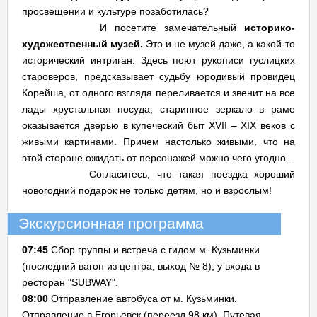
просвещении и культуре позаботилась?
И посетите замечательный
историко-
художественный музей.
Это и не музей даже, а какой-то
исторический интриган. Здесь поют рукописи гуслицких
староверов, предсказывает судьбу юродивый провидец
Корейша, от одного взгляда переливается и звенит на все
лады хрустальная посуда, старинное зеркало в раме
оказывается дверью в купеческий быт ХVII – XIX веков с
живыми картинами. Причем настолько живыми, что на
этой стороне ожидать от персонажей можно чего угодно...
Согласитесь, что такая поездка хороший
новогодний подарок не только детям, но и взрослым!
Экскурсионная программа
07:45
Сбор группы и встреча с гидом м. Кузьминки
(последний вагон из центра, выход № 8), у входа в
ресторан "SUBWAY".
08:00
Отправление автобуса от м. Кузьминки.
Отправление в Егорьевск (переезд 98 км). Путевая