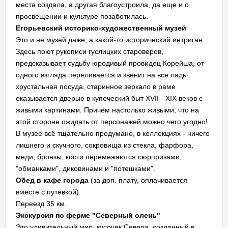
места создала, а другая благоустроила, да еще и о
просвещении и культуре позаботилась.
Егорьевский историко-художественный музей
Это и не музей даже, а какой-то исторический интриган.
Здесь поют рукописи гуслицких староверов,
предсказывает судьбу юродивый провидец Корейша, от
одного взгляда переливается и звенит на все лады
хрустальная посуда, старинное зеркало в раме
оказывается дверью в купеческий быт ХVII - XIX веков с
живыми картинами. Причём настолько живыми, что на
этой стороне ожидать от персонажей можно чего угодно!
В музее всё тщательно продумано, в коллекциях - ничего
лишнего и скучного, сокровища из стекла, фарфора,
меди, бронзы, кости перемежаются сюрпризами,
"обманками", диковинами и "потешками".
Обед в кафе города
(за доп. плату, оплачивается
вместе с путёвкой).
Переезд 35 км.
Экскурсия по ферме "Северный олень"
Это удивительный мир, кусочек Севера, созданный в