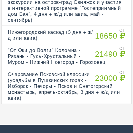
экскурсии на остров-град Свияжск и участия
в интерактивной программе "Гостеприимный
дом Бая", 4 дня + ж/д или авиа, май -
сентябрь)
Нижегородский каскад (3 дня + ж/
ОТ
18650
д или авиа)
"От Оки до Волги" Коломна -
ОТ
21490
Рязань - Гусь-Хрустальный -
Муром - Нижний Новгород - Гороховец
Очарование Псковской классики
ОТ
23000
(усадьбы в Пушкинских горах -
Изборск - Печоры - Псков и Снетогорский
монастырь, апрель-октябрь, 3 дня + ж/д или
авиа)