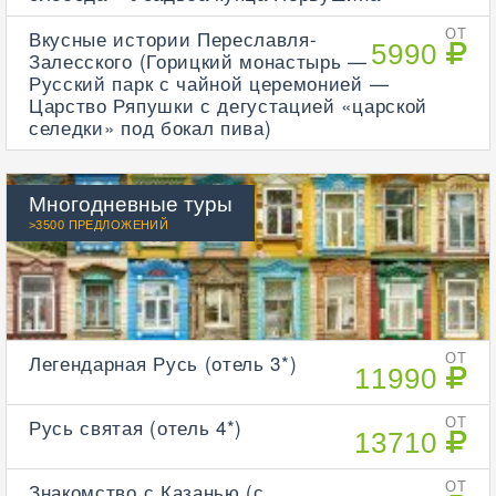
Вкусные истории Переславля-
ОТ
5990
Залесского (Горицкий монастырь —
Русский парк с чайной церемонией —
Царство Ряпушки с дегустацией «царской
селедки» под бокал пива)
Многодневные туры
>3500 ПРЕДЛОЖЕНИЙ
Легендарная Русь (отель 3*)
ОТ
11990
Русь святая (отель 4*)
ОТ
13710
Знакомство с Казанью (с
ОТ