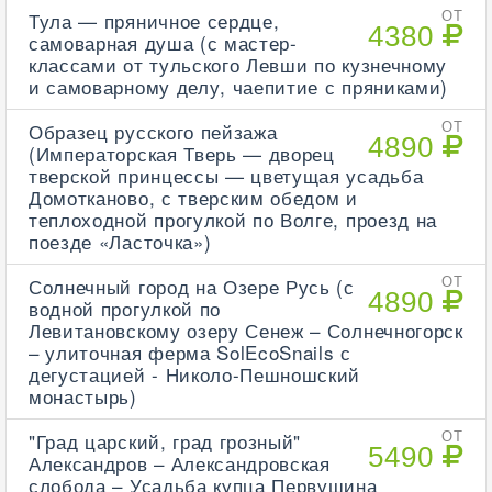
Тула — пряничное сердце,
ОТ
4380
самоварная душа (с мастер-
классами от тульского Левши по кузнечному
и самоварному делу, чаепитие с пряниками)
Образец русского пейзажа
ОТ
4890
(Императорская Тверь — дворец
тверской принцессы — цветущая усадьба
Домотканово, с тверским обедом и
теплоходной прогулкой по Волге, проезд на
поезде «Ласточка»)
Солнечный город на Озере Русь (с
ОТ
4890
водной прогулкой по
Левитановскому озеру Сенеж – Солнечногорск
– улиточная ферма SolEcoSnails с
дегустацией - Николо-Пешношский
монастырь)
"Град царский, град грозный"
ОТ
5490
Александров – Александровская
слобода – Усадьба купца Первушина