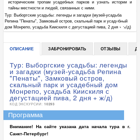
историческим тропам усадебных парков и узнать истории и
тайны местности и людей, связанных с ними.
Тур: Выборгские усадьбы: легенды и загадки (музей-усадьба
Ту
Репина "Пенаты", Замковый остров, скальный парк и усадебный
Ре
+
)
дом Монрепо, усадьба Киискиля с дегустацией пива, 2 дня + ж/д)
до
ОПИСАНИЕ
ЗАБРОНИРОВАТЬ
ОТЗЫВЫ
Д
Тур: Выборгские усадьбы: легенды
и загадки (музей-усадьба Репина
"Пенаты", Замковый остров,
скальный парк и усадебный дом
Монрепо, усадьба Киискиля с
дегустацией пива, 2 дня + ж/д)
КОД ЭКСКУРСИИ:
10293
Программа
Внимание! На сайте указана дата начала тура в г.
Санкт-Петербург!