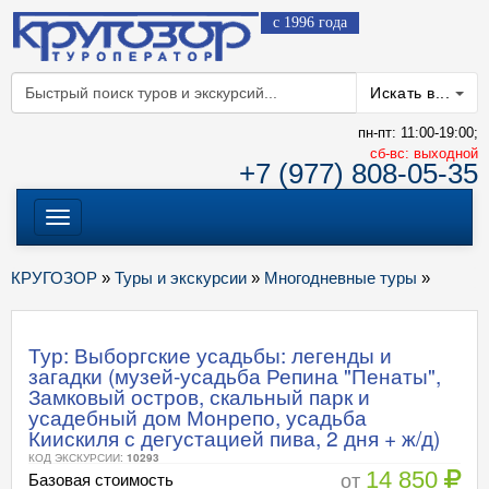
с 1996 года
Искать в...
пн-пт: 11:00-19:00;
cб-вс: выходной
+7 (977) 808-05-35
Меню
КРУГОЗОР
»
Туры и экскурсии
»
Многодневные туры
»
Тур: Выборгские усадьбы: легенды и
загадки (музей-усадьба Репина "Пенаты",
Замковый остров, скальный парк и
усадебный дом Монрепо, усадьба
Киискиля с дегустацией пива, 2 дня + ж/д)
КОД ЭКСКУРСИИ:
10293
14 850
от
Базовая стоимость