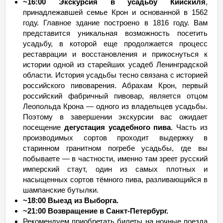
~16:00 Экскурсия в усадьбу Киискиля
,
принадлежавшей семье Крон и основанной в 1562
году. Главное здание построено в 1816 году. Вам
представится уникальная возможность посетить
усадьбу, в которой еще продолжается процесс
реставрации и восстановления и прикоснуться к
истории одной из старейших усадеб Ленинградской
области. История усадьбы тесно связана с историей
российского пивоварения. Абрахам Крон, первый
российский фабричный пивовар, является отцом
Леопольда Крона — одного из владельцев усадьбы.
Поэтому в завершении экскурсии вас ожидает
посещение
дегустация усадебного пива
. Часть из
производимых сортов проходит выдержку в
старинном гранитном погребе усадьбы, где вы
побываете — в частности, именно там зреет русский
имперский стаут, один из самых плотных и
насыщенных сортов тёмного пива, разливающийся в
шампанские бутылки.
~18:00 Выезд из Выборга.
~21:00 Возвращение в Санкт-Петербург.
Рекомендуем приобретать билеты на ночные поезда