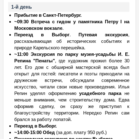
1-й день
Прибытие в Санкт-Петербург.
~09:30 Встреча с гидом у памятника Петру I на
Московском вокзале
.
Переезд в Выборг
.
Путевая экскурсия
,
рассказывающая об исторических событиях и
природе Карельского перешейка.
~11:00 Экскурсия по парку музея-усадьбы И. Е.
Репина "Пенаты"
, где художник прожил более 30
лет. Его дом с обширной мастерской всегда был
открыт для гостей: писатели и поэты приходили на
дружеские встречи, обсуждали современное
искусство, читали свои новые произведения. Илья
Репин уделял оформлению
усадебного парка
не
меньше внимания, чем строительству дома. Едва
оформив сделку, он сразу же приступил к
благоустройству территории. Нередко Репин сам
брался за работу лопатой.
Переезд в Выборг.
~14:00-15:00 Обед
(за доп. плату 950 руб.)
Пешеходная экскурсия по центру Выборга