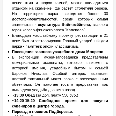
пение птиц и шорох камней, можно насладиться
отдыхом на скамейке, где растет столетняя береза.
На территории парка находятся более 30
достопримечательностей, среди которых самая
знаменитая -
скульптура Вяйнямёйнена
, главного
героя карело-финского эпоса "Калевала".
Благодаря масштабному проекту реставрации в 21
веке был отреставрирован Главный усадебный дом
парка - памятник эпохи классицизма.
Посещение главного усадебного дома Монрепо
В экспозиции музея-заповедника представлены
мемориальные экспонаты, которые знакомят с
историей имения, усадебным бытом и семьёй
баронов Николаи. Особый интерес вызывает
цветной тактильный макет парка с воссозданными
объектами. Он помогает гостям представить, как
выглядела усадьба два века назад.
~13:30 Обед
(за доп. плату 950 руб.)
~14:20-15:20 Свободное время для покупки
сувениров в центре города.
Переезд в поселок Подберезье.