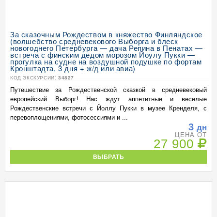
За сказочным Рождеством в княжество Финляндское
(волшебство средневекового Выборга и блеск
новогоднего Петербурга — дача Репина в Пенатах —
встреча с финским дедом морозом Йоулу Пукки —
прогулка на судне на воздушной подушке по фортам
Кронштадта, 3 дня + ж/д или авиа)
КОД ЭКСКУРСИИ:
34827
Путешествие за Рождественской сказкой в средневековый
европейский Выборг! Нас ждут аппетитные и веселые
Рождественские встречи с Йоллу Пукки в музее Кренделя, с
перевоплощениями, фотосессиями и ...
3
дн
ЦЕНА ОТ
27 900
ВЫБРАТЬ