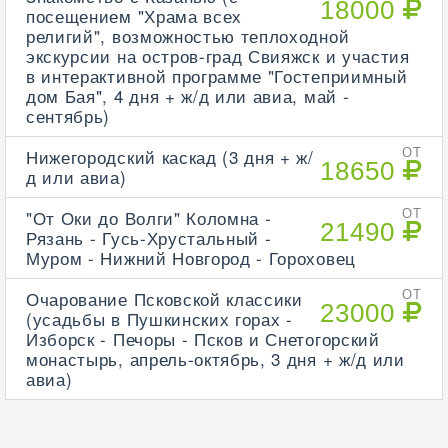
18000
посещением "Храма всех
религий", возможностью теплоходной
экскурсии на остров-град Свияжск и участия
в интерактивной программе "Гостеприимный
дом Бая", 4 дня + ж/д или авиа, май -
сентябрь)
Нижегородский каскад (3 дня + ж/
ОТ
18650
д или авиа)
"От Оки до Волги" Коломна -
ОТ
21490
Рязань - Гусь-Хрустальный -
Муром - Нижний Новгород - Гороховец
Очарование Псковской классики
ОТ
23000
(усадьбы в Пушкинских горах -
Изборск - Печоры - Псков и Снетогорский
монастырь, апрель-октябрь, 3 дня + ж/д или
авиа)