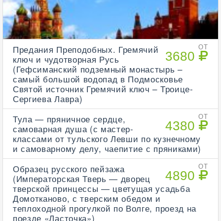
Предания Преподобных. Гремячий
ОТ
3680
ключ и чудотворная Русь
(Гефсиманский подземный монастырь –
самый большой водопад в Подмосковье
Святой источник Гремячий ключ – Троице-
Сергиева Лавра)
Тула — пряничное сердце,
ОТ
4380
самоварная душа (с мастер-
классами от тульского Левши по кузнечному
и самоварному делу, чаепитие с пряниками)
Образец русского пейзажа
ОТ
4890
(Императорская Тверь — дворец
тверской принцессы — цветущая усадьба
Домотканово, с тверским обедом и
теплоходной прогулкой по Волге, проезд на
поезде «Ласточка»)