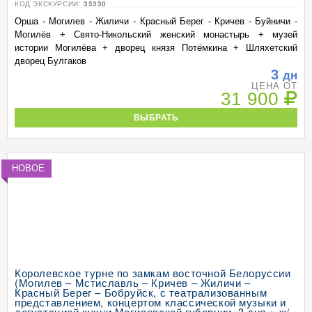
КОД ЭКСКУРСИИ:
35330
Орша - Могилев - Жиличи - Красный Берег - Кричев - Буйничи -
Могилёв + Свято-Никольский женский монастырь + музей
истории Могилёва + дворец князя Потёмкина + Шляхетский
дворец Булгаков
3
дн
ЦЕНА ОТ
31 900
ВЫБРАТЬ
НОВОЕ
Королевское турне по замкам восточной Белоруссии
(Могилев – Мстиславль – Кричев – Жиличи –
Красный Берег – Бобруйск, с театрализованным
представлением, концертом классической музыки и
дегустацией кухни Могилевской губернии, 3 дня + ж/