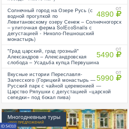
Солнечный город на Озере Русь (с
ОТ
4890
водной прогулкой по
Левитановскому озеру Сенеж – Солнечногорск
– улиточная ферма SolEcoSnails с
дегустацией - Николо-Пешношский
монастырь)
"Град царский, град грозный"
ОТ
5490
Александров – Александровская
слобода – Усадьба купца Первушина
Вкусные истории Переславля-
ОТ
5990
Залесского (Горицкий монастырь —
Русский парк с чайной церемонией —
Царство Ряпушки с дегустацией «царской
селедки» под бокал пива)
Многодневные туры
>3500 ПРЕДЛОЖЕНИЙ
ID:54310