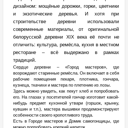
дизайном: мощёные дорожки, горки, цветники
и экзотические деревья. И хотя при
строительстве деревни использовали
современные материалы, от оригинальной
белорусской деревни XIX века её почти не
отличить: культура, ремёсла, кухня в местном
ресторане – всё выдержано в рамках
традиций.
Сердце деревни – «Город мастеров», где
возрождают старинные ремёсла. Он включает в себя
рабочие помещения пекаря, плотника, гончара,
кузнеца, ткачихи и мастера по плетению из лозы.
Здесь можно увидеть, как пекут хлеб и попробовать
его. На глазах у посетителей гончар изготовит какой-
нибудь предмет кухонной утвари (горшок, крынку,
кувшин и т.п.), мастера вышивки продемонстрируют
особенности своего кропотливого труда.
Есть в Городе мастеров и Домик самогонщицы, где
можно попробовать крепкий напиток.