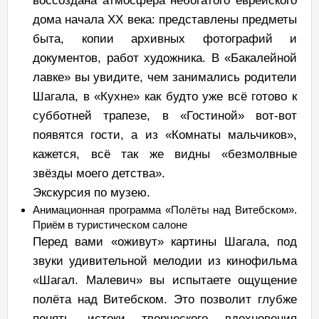
воссоздана атмосфера небогатого еврейского
дома начала ХХ века: представлены предметы
быта, копии архивных фотографий и
документов, работ художника. В «Бакалейной
лавке» вы увидите, чем занимались родители
Шагала, в «Кухне» как будто уже всё готово к
субботней трапезе, в «Гостиной» вот-вот
появятся гости, а из «Комнаты мальчиков»,
кажется, всё так же видны «безмолвные
звёзды моего детства».
Экскурсия по музею.
Анимационная программа «Полёты над Витебском».
Приём в туристическом салоне
Перед вами «оживут» картины Шагала, под
звуки удивительной мелодии из кинофильма
«Шагал. Малевич» вы испытаете ощущение
полёта над Витебском. Это позволит глубже
понять истоки творческого вдохновения