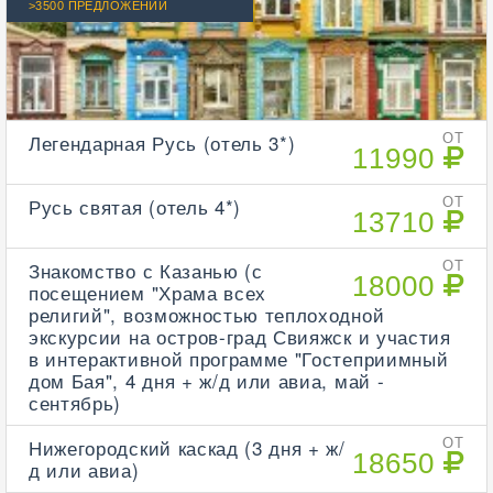
>3500 ПРЕДЛОЖЕНИЙ
Легендарная Русь (отель 3*)
ОТ
11990
Русь святая (отель 4*)
ОТ
13710
Знакомство с Казанью (с
ОТ
18000
посещением "Храма всех
религий", возможностью теплоходной
экскурсии на остров-град Свияжск и участия
в интерактивной программе "Гостеприимный
дом Бая", 4 дня + ж/д или авиа, май -
сентябрь)
Нижегородский каскад (3 дня + ж/
ОТ
18650
д или авиа)