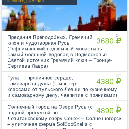
>1700 ПРЕДЛОЖЕНИЙ
Предания Преподобных. Гремячий
ОТ
3680
ключ и чудотворная Русь
(Гефсиманский подземный монастырь –
самый большой водопад в Подмосковье
Святой источник Гремячий ключ – Троице-
Сергиева Лавра)
Тула — пряничное сердце,
ОТ
4380
самоварная душа (с мастер-
классами от тульского Левши по кузнечному
и самоварному делу, чаепитие с пряниками)
Солнечный город на Озере Русь (с
ОТ
4890
водной прогулкой по
Левитановскому озеру Сенеж – Солнечногорск
– улиточная ферма SolEcoSnails с