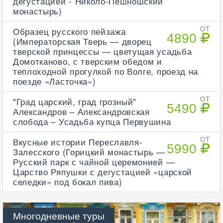
дегустацией - Николо-Пешношский
монастырь)
Образец русского пейзажа
ОТ
4890
(Императорская Тверь — дворец
тверской принцессы — цветущая усадьба
Домотканово, с тверским обедом и
теплоходной прогулкой по Волге, проезд на
поезде «Ласточка»)
"Град царский, град грозный"
ОТ
5490
Александров – Александровская
слобода – Усадьба купца Первушина
Вкусные истории Переславля-
ОТ
5990
Залесского (Горицкий монастырь —
Русский парк с чайной церемонией —
Царство Ряпушки с дегустацией «царской
селедки» под бокал пива)
Многодневные туры