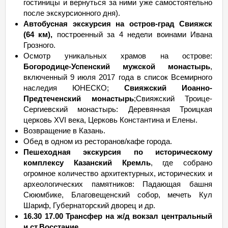
гостиницы и вернуться за ними уже самостоятельно
после экскурсионного дня).
Автобусная экскурсия на остров-град Свияжск
(64 км)
,
построенный за 4 недели воинами Ивана
Грозного.
Осмотр уникальных храмов на острове:
Богородице-Успенский мужской монастырь
,
включенный 9 июля 2017 года в список Всемирного
наследия ЮНЕСКО;
Свияжский Иоанно-
Предтеченский монастырь
;Свияжский Троице-
Сергиевский монастырь: Деревянная Троицкая
церковь XVI века, Церковь Константина и Елены.
Возвращение в Казань.
Обед в одном из ресторанов/кафе города.
Пешеходная экскурсия по историческому
комплексу
Казанский Кремль
, где собрано
огромное количество архитектурных, исторических и
археологических памятников: Падающая башня
Сююмбике, Благовещенский собор, мечеть Кул
Шариф, Губернаторский дворец и др.
16.30 17.00
Т
рансфер на ж/д вокзал центральный
и ст.Восстание.