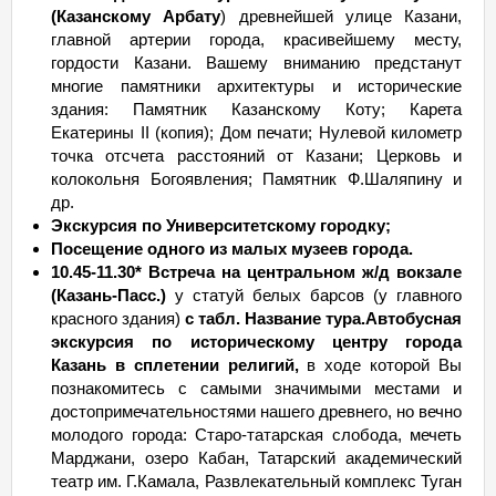
(Казанскому Арбату
) древнейшей улице Казани,
главной артерии города, красивейшему месту,
гордости Казани. Вашему вниманию предстанут
многие памятники архитектуры и исторические
здания: Памятник Казанскому Коту; Карета
Екатерины II (копия); Дом печати; Нулевой километр
точка отсчета расстояний от Казани; Церковь и
колокольня Богоявления; Памятник Ф.Шаляпину и
др.
Экскурсия по Университетскому городку;
Посещение одного из малых музеев города.
10.45-11.30* Встреча на центральном ж/д вокзале
(Казань-Пасс.)
у статуй белых барсов (у главного
красного здания)
с табл. Название тура.
Автобусная
экскурсия по историческому центру города
Казань в сплетении религий,
в ходе которой Вы
познакомитесь с самыми значимыми местами и
достопримечательностями нашего древнего, но вечно
молодого города: Старо-татарская слобода, мечеть
Марджани, озеро Кабан, Татарский академический
театр им. Г.Камала, Развлекательный комплекс Туган