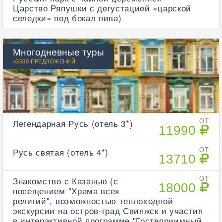
Царство Ряпушки с дегустацией «царской
селедки» под бокал пива)
Многодневные туры
>3500 ПРЕДЛОЖЕНИЙ
Легендарная Русь (отель 3*)
ОТ
11990
Русь святая (отель 4*)
ОТ
13710
Знакомство с Казанью (с
ОТ
18000
посещением "Храма всех
религий", возможностью теплоходной
экскурсии на остров-град Свияжск и участия
в интерактивной программе "Гостеприимный