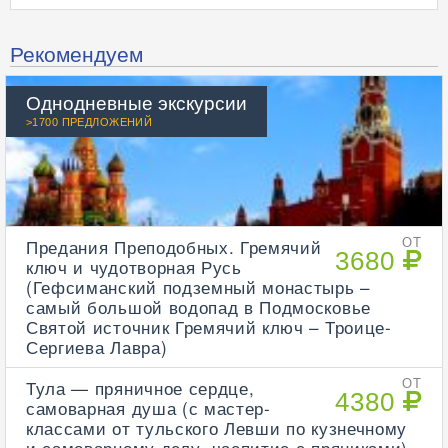
Рекомендуем
Однодневные экскурсии
>1700 ПРЕДЛОЖЕНИЙ
Предания Преподобных. Гремячий
ОТ
3680
ключ и чудотворная Русь
(Гефсиманский подземный монастырь –
самый большой водопад в Подмосковье
Святой источник Гремячий ключ – Троице-
Сергиева Лавра)
Тула — пряничное сердце,
ОТ
4380
самоварная душа (с мастер-
классами от тульского Левши по кузнечному
и самоварному делу, чаепитие с пряниками)