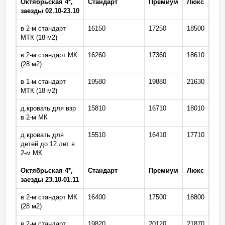
Октябрьская 4*
,
Стандарт
Премиум
Люкс
заезды 02.10-23.10
в 2-м стандарт
16150
17250
18500
МТК (18 м2)
в 2-м стандарт МК
16260
17360
18610
(28 м2)
в 1-м стандарт
19580
19880
21630
МТК (18 м2)
д.кровать для взр
15810
16710
18010
в 2-м МК
д.кровать для
15510
16410
17710
детей до 12 лет в
2-м МК
Октябрьская 4*
,
Стандарт
Премиум
Люкс
заезды 23.10-01.11
в 2-м стандарт МК
16400
17500
18800
(28 м2)
в 2-м стандарт
19820
20120
21870