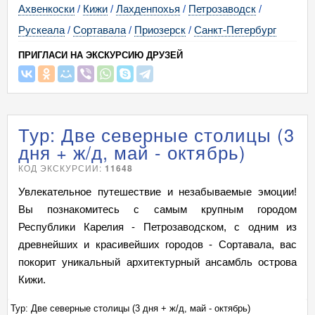
Ахвенкоски
/
Кижи
/
Лахденпохья
/
Петрозаводск
/
Рускеала
/
Сортавала
/
Приозерск
/
Санкт-Петербург
ПРИГЛАСИ НА ЭКСКУРСИЮ ДРУЗЕЙ
Тур: Две северные столицы (3
дня + ж/д, май - октябрь)
КОД ЭКСКУРСИИ:
11648
Увлекательное путешествие и незабываемые эмоции!
Вы познакомитесь с самым крупным городом
Республики Карелия - Петрозаводском, с одним из
древнейших и красивейших городов - Сортавала, вас
покорит уникальный архитектурный ансамбль острова
Кижи.
Тур: Две северные столицы (3 дня + ж/д, май - октябрь)
Ту