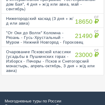
дом Бая", 4 дня + ж/д или авиа, май -
сентябрь)
Нижегородский каскад (3 дня + ж/
ОТ
18650
д или авиа)
"От Оки до Волги" Коломна -
ОТ
21490
Рязань - Гусь-Хрустальный -
Муром - Нижний Новгород - Гороховец
Очарование Псковской классики
ОТ
23000
(усадьбы в Пушкинских горах -
Изборск - Печоры - Псков и Снетогорский
монастырь, апрель-октябрь, 3 дня + ж/д или
авиа)
Многодневные туры по России