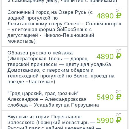
Солнечный город на Озере Русь (с
ОТ
4890
водной прогулкой по
Левитановскому озеру Сенеж – Солнечногорск
– улиточная ферма SolEcoSnails с
дегустацией - Николо-Пешношский
монастырь)
Образец русского пейзажа
ОТ
4890
(Императорская Тверь — дворец
тверской принцессы — цветущая усадьба
Домотканово, с тверским обедом и
теплоходной прогулкой по Волге, проезд на
поезде «Ласточка»)
"Град царский, град грозный"
ОТ
5490
Александров – Александровская
слобода – Усадьба купца Первушина
Вкусные истории Переславля-
ОТ
5990
Залесского (Горицкий монастырь —
Русский парк с чайной церемонией —