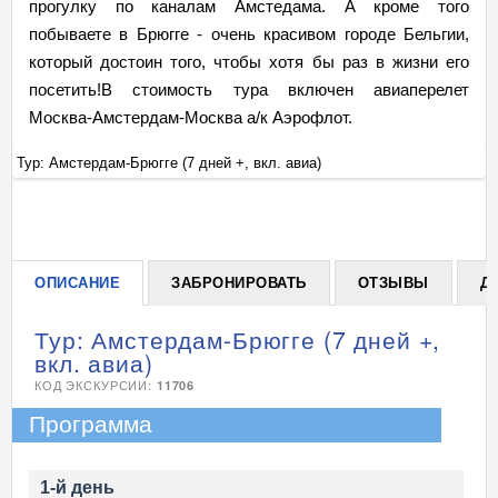
прогулку по каналам Амстедама. А кроме того
побываете в Брюгге - очень красивом городе Бельгии,
который достоин того, чтобы хотя бы раз в жизни его
посетить!В стоимость тура включен авиаперелет
Москва-Амстердам-Москва а/к Аэрофлот.
Тур: Амстердам-Брюгге (7 дней +, вкл. авиа)
Ту
+
ОПИСАНИЕ
ЗАБРОНИРОВАТЬ
ОТЗЫВЫ
Д
Тур: Амстердам-Брюгге (7 дней +,
вкл. авиа)
КОД ЭКСКУРСИИ:
11706
Программа
1-й день