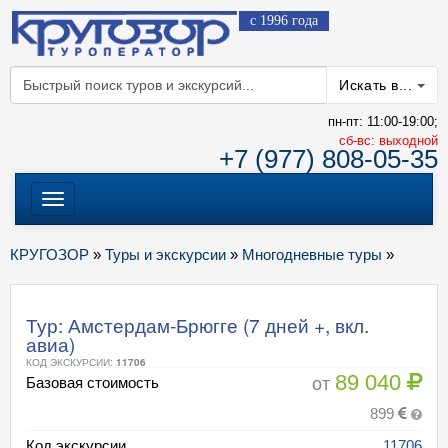
с 1996 года
Искать в...
пн-пт: 11:00-19:00;
cб-вс: выходной
+7 (977) 808-05-35
Меню
КРУГОЗОР
»
Туры и экскурсии
»
Многодневные туры
»
Тур: Амстердам-Брюгге (7 дней +, вкл.
авиа)
КОД ЭКСКУРСИИ:
11706
89 040
от
Базовая стоимость
899
Код экскурсии
11706