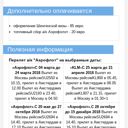
Дополнительно оплачивается
оформление Шенгенской визы - 85 евро.
топливный сбор а/к Аэрофолот - 20 евро.
Полезная информация
Перелет а/к "Аэрофлот" на выбранные даты:
«Аэрофлот»
С 04 марта до
«
KLM
»
С 25 марта до 21
24
марта 2018
Вылет из
апреля 2018
Вылет из
Москвы рейсомSU2550 в
Москвы рейсомKL900 в 05.45,
10.15, прилет в Амстердам в
прилет в Амстердам в 08.05
12.00 Вылет из Амстердама
Вылет из Амстердама
рейсомSU2193 в 23.40,
рейсомKL907 в 21.15, прилет
прилет в Москву в 04.50
в Москву в 01.30+1
«Аэрофлот».
С
20
мая до 27
«Аэрофлот».
С 28 октября
октября 2018
Вылет из
до 15 декабря 2018
Вылет из
Москвы рейсомSU2694 в
Москвы рейсомSU2694 в
14.40, прилет в Амстердам в
14.40, прилет в Амстердам в
17.10 Вылет из Амстердама
16.10 Вылет из Амстердама