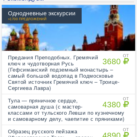
Однодневные экскурсии
>1700 ПРЕДЛОЖЕНИЙ
Предания Преподобных. Гремячий
ОТ
3680
ключ и чудотворная Русь
(Гефсиманский подземный монастырь –
самый большой водопад в Подмосковье
Святой источник Гремячий ключ – Троице-
Сергиева Лавра)
Тула — пряничное сердце,
ОТ
4380
самоварная душа (с мастер-
классами от тульского Левши по кузнечному
и самоварному делу, чаепитие с пряниками)
Образец русского пейзажа
ОТ
4890