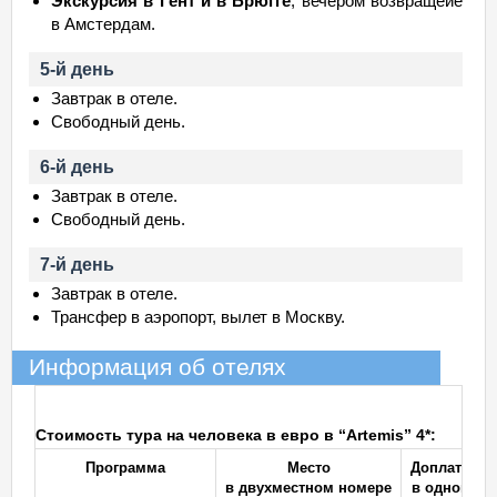
Экскурсия в Гент и в Брюгге
, вечером возвращеие
в Амстердам.
5-й день
Завтрак в отеле.
Свободный день.
6-й день
Завтрак в отеле.
Свободный день.
7-й день
Завтрак в отеле.
Трансфер в аэропорт, вылет в Москву.
Информация об отелях
Стоимость тура на человека в евро в “Artemis” 4*:
Программа
Место
Доплата за
в двухместном номере
в одномест