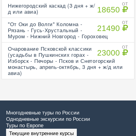
Нижегородский каскад (3 дня + ж/
ОТ
18650
д или авиа)
"От Оки до Волги" Коломна -
ОТ
21490
Рязань - Гусь-Хрустальный -
Муром - Нижний Новгород - Гороховец
Очарование Псковской классики
ОТ
23000
(усадьбы в Пушкинских горах -
Изборск - Печоры - Псков и Снетогорский
монастырь, апрель-октябрь, 3 дня + ж/д или
авиа)
Многодневные туры по России
Однодневные экскурсии по России
Туры по Европе
Текущие внутренние курсы