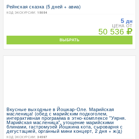
Рейнская сказка (5 дней + авиа)
КОД ЭКСКУРСИИ:
15054
5
дн
ЦЕНА ОТ
50 536
ВЫБРАТЬ
Вкусные выходные в Йошкар-Оле. Марийская
масленица! (обед с марийским подкоголем,
интерактивная программа в этно-комплексе "Уярня.
Марийская масленица", угощение марийскими
блинами, гастромузей Йошкина кота, сыроварня с
дегустацией, органный мини концерт, 2 дня + ж/д)
КОД ЭКСКУРСИИ:
34597