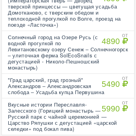
(Императорская Тверь — дворец
тверской принцессы — цветущая усадьба
Домотканово, с тверским обедом и
теплоходной прогулкой по Волге, проезд на
поезде «Ласточка»)
Солнечный город на Озере Русь (с
ОТ
4890
водной прогулкой по
Левитановскому озеру Сенеж – Солнечногорск
– улиточная ферма SolEcoSnails с
дегустацией - Николо-Пешношский
монастырь)
"Град царский, град грозный"
ОТ
5490
Александров – Александровская
слобода – Усадьба купца Первушина
Вкусные истории Переславля-
ОТ
5990
Залесского (Горицкий монастырь —
Русский парк с чайной церемонией —
Царство Ряпушки с дегустацией «царской
селедки» под бокал пива)