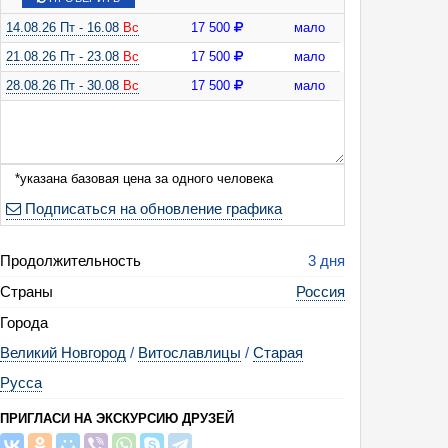
14.08.26 Пт - 16.08
Вс
17 500
мало
21.08.26 Пт - 23.08
Вс
17 500
мало
28.08.26 Пт - 30.08
Вс
17 500
мало
еповторимая Старая Русса и Великий Новгород (исторический центр Вел
е "Витославлицы", загородной поездкой в Старую Руссу и посещением д
тов местного производства, 3 дня + ж/д, май - сентябрь)
*указана базовая цена за одного человека
Подписаться на обновление графика
Продолжительность
3 дня
Страны
Россия
Города
Великий Новгород
/
Витославлицы
/
Старая
Русса
ПРИГЛАСИ НА ЭКСКУРСИЮ ДРУЗЕЙ