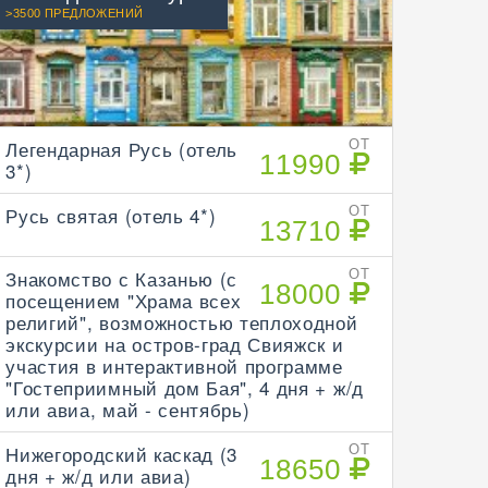
>3500 ПРЕДЛОЖЕНИЙ
Легендарная Русь (отель
ОТ
11990
3*)
Русь святая (отель 4*)
ОТ
13710
Знакомство с Казанью (с
ОТ
18000
посещением "Храма всех
религий", возможностью теплоходной
экскурсии на остров-град Свияжск и
участия в интерактивной программе
"Гостеприимный дом Бая", 4 дня + ж/д
или авиа, май - сентябрь)
Нижегородский каскад (3
ОТ
18650
дня + ж/д или авиа)