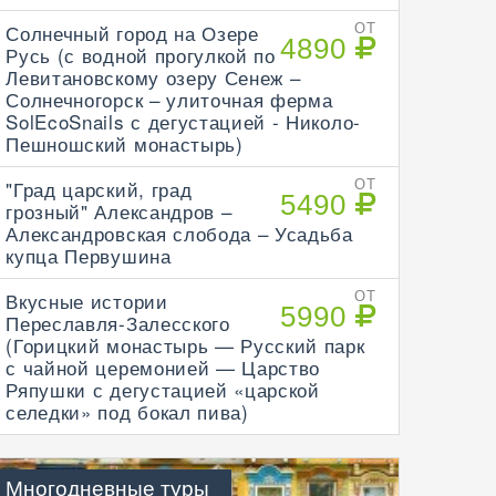
Солнечный город на Озере
ОТ
4890
Русь (с водной прогулкой по
Левитановскому озеру Сенеж –
Солнечногорск – улиточная ферма
SolEcoSnails с дегустацией - Николо-
Пешношский монастырь)
"Град царский, град
ОТ
5490
грозный" Александров –
Александровская слобода – Усадьба
купца Первушина
Вкусные истории
ОТ
5990
Переславля-Залесского
(Горицкий монастырь — Русский парк
с чайной церемонией — Царство
Ряпушки с дегустацией «царской
селедки» под бокал пива)
Многодневные туры