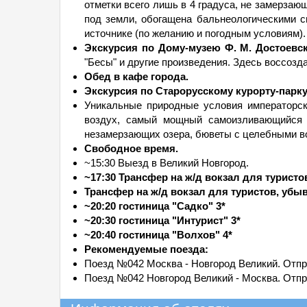
отметки всего лишь в 4 градуса, не замерзаю
под земли, обогащена бальнеологическими с
источнике (по желанию и погодным условиям).
Экскурсия по Дому-музею Ф. М. Достоевс
"Бесы" и другие произведения. Здесь воссоз
Обед в кафе города.
Экскурсия по Старорусскому курорту-парк
Уникальные природные условия императорско
воздух, самый мощный самоизливающийся 
незамерзающих озера, бюветы с целебными в
Свободное время.
~15:30 Выезд в Великий Новгород.
~17:30 Трансфер на ж/д вокзал для туристо
Трансфер на ж/д вокзал для туристов, убы
~20:20 гостиница "Садко" 3*
~20:30 гостиница "Интурист" 3*
~20:40 гостиница "Волхов" 4*
Рекомендуемые поезда:
Поезд №042 Москва - Новгород Великий. Отпра
Поезд №042 Новгород Великий - Москва. Отпра