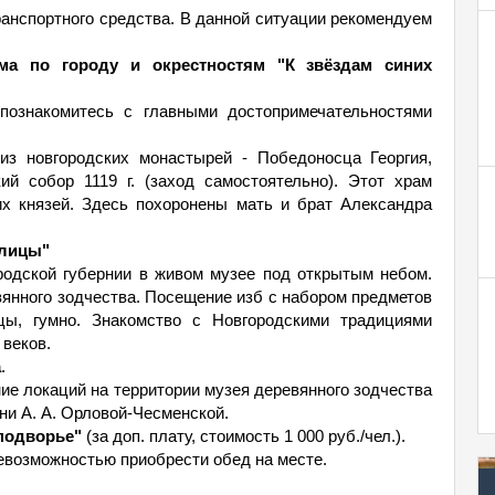
анспортного средства. В данной ситуации рекомендуем
мма по городу и окрестностям "К звёздам синих
познакомитесь с главными достопримечательностями
из новгородских монастырей - Победоносца Георгия,
кий собор 1119 г. (заход самостоятельно). Этот храм
их князей. Здесь похоронены мать и брат Александра
влицы"
родской губернии в живом музее под открытым небом.
янного зодчества. Посещение изб с набором предметов
ицы, гумно. Знакомство с Новгородскими традициями
 веков.
а
.
ие локаций на территории музея деревянного зодчества
ни А. А. Орловой-Чесменской.
подворье"
(за доп. плату, стоимость 1 000 руб./чел.).
невозможностью приобрести обед на месте.