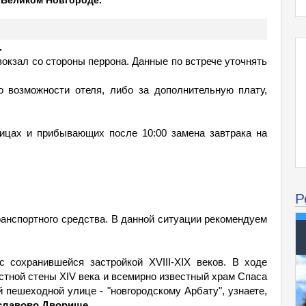
в Великом Новгороде.
.
вокзал со стороны перрона. Данные по встрече уточнять
о возможности отеля, либо за дополнительную плату,
ницах и прибывающих после 10:00 замена завтрака на
Р
анспортного средства. В данной ситуации рекомендуем
с сохранившейся застройкой XVIII-XIX веков. В ходе
стной стены XIV века и всемирно известный храм Спаса
й пешеходной улице - "новгородскому Арбату", узнаете,
славово Дворище.