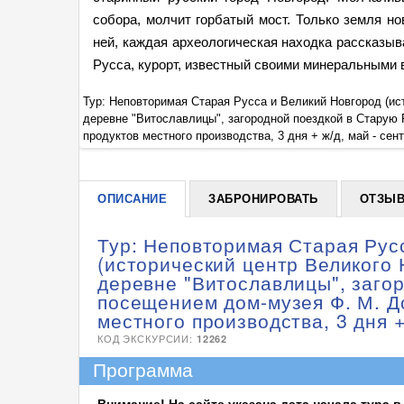
собора, молчит горбатый мост. Только земля но
ней, каждая археологическая находка рассказыв
Русса, курорт, известный своими минеральными в
о чудесной
Тур: Неповторимая Старая Русса и Великий Новгород (ис
, дегустацией
деревне "Витославлицы", загородной поездкой в Старую 
продуктов местного производства, 3 дня + ж/д, май - сен
ОПИСАНИЕ
ЗАБРОНИРОВАТЬ
ОТЗЫ
Тур: Неповторимая Старая Рус
(исторический центр Великого 
деревне "Витославлицы", заго
посещением дом-музея Ф. М. Д
местного производства, 3 дня +
КОД ЭКСКУРСИИ:
12262
Программа