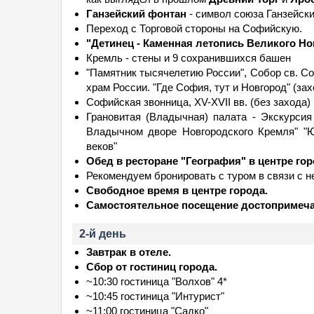
Ганзейский фонтан
- символ союза Ганзейски
Переход с Торговой стороны на Софийскую.
"Детинец - Каменная летопись Великого Но
Кремль - стены и 9 сохранившихся башен
"Памятник тысячелетию России", Собор св. Со
храм России. "Где София, тут и Новгород" (за
Софийская звонница, XV-XVII вв. (без захода)
Грановитая (Владычная) палата - Экскурсия
Владычном дворе Новгородского Кремля" "Ю
веков"
Обед в ресторане "География" в центре го
Рекомендуем бронировать с туром в связи с 
Свободное время в центре города.
Самостоятельное посещение достопримеча
2-й день
Завтрак в отеле.
Сбор от гостиниц города.
~10:30 гостиница "Волхов" 4*
~10:45 гостиница "Интурист"
~11:00 гостиница "Садко"