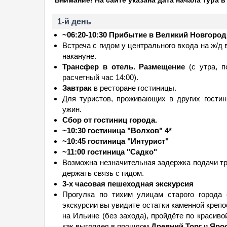
Внимание! На сайте указана дата начала тура 
1-й день
~06:20-10:30 Прибытие в Великий Новгород
Встреча с гидом у центрального входа на ж/д 
накануне.
Трансфер в отель. Размещение
(с утра, п
расчетный час 14:00).
Завтрак
в ресторане гостиницы.
Для туристов, проживающих в других гости
ужин.
Сбор от гостиниц города.
~10:30 гостиница "Волхов" 4*
~10:45 гостиница "Интурист"
~11:00 гостиница "Садко"
Возможна незначительная задержка подачи тр
держать связь с гидом.
3-х часовая пешеходная экскурсия
Прогулка по тихим улицам старого города 
экскурсии вы увидите остатки каменной крепо
на Ильине (без захода), пройдёте по красиво
как выглядел в прошлом
Древний Торг
и
Яро