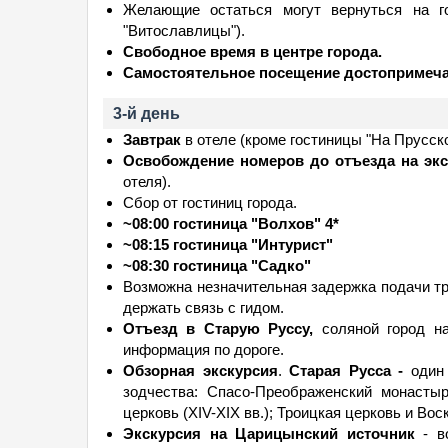
Желающие остаться могут вернуться на 
"Витославлицы").
Свободное время в центре города.
Самостоятельное посещение достопримеча
3-й день
Завтрак
в отеле (кроме гостиницы "На Прусско
Освобождение номеров до отъезда на экс
отеля).
Сбор от гостиниц города.
~08:00 гостиница "Волхов" 4*
~08:15 гостиница "Интурист"
~08:30 гостиница "Садко"
Возможна незначительная задержка подачи тр
держать связь с гидом.
Отъезд в Старую Руссу,
соляной город на
информация по дороге.
Обзорная экскурсия
.
Старая Русса -
один 
зодчества: Спасо-Преображенский монастырь
церковь (XIV-XIX вв.); Троицкая церковь и Воск
Экскурсия на Царицынский источник
- во