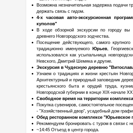
Возможна незначительная задержка подачи тр
держать связь с гидом.
4-х часовая авто-экскурсионная програ
куполов"
В ходе обзорной экскурсии по городу вы 
древнего Новгородского зодчества.
Посещение действующего, самого крупного 
традиционно именуемого
Юрьев
, Георгиевс
использовался как усыпальница новгородск
Невского, Дмитрий Шемяка и другие.
Экскурсия в Чудесную деревню "Витосла
Узнаем о традициях и жизни крестьян Новго
Архитектурный и природный заповедник дерев
крестьянского быта и орудий труда, кузн
Новгородской губернии в конце XIX-начале XX
Свободное время на территории комплекс
Покупка сувениров, самостоятельное посещен
- "Хозяйственный двор", усадебный дом графи
Обед ресторанном комплексе "Юрьевское 
Рекомендуем бронировать с туром в связи с 
~14:45 Отъезд в центр города.