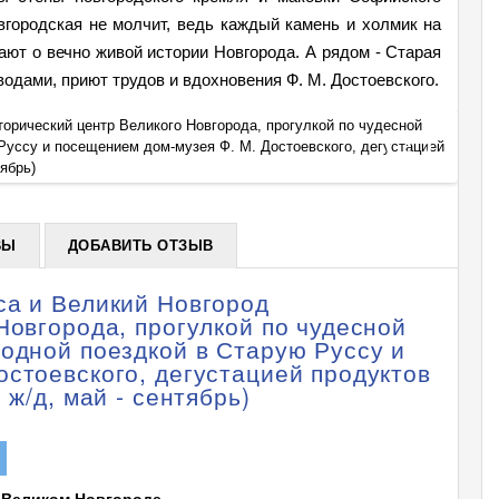
вгородская не молчит, ведь каждый камень и холмик на
ают о вечно живой истории Новгорода. А рядом - Старая
одами, приют трудов и вдохновения Ф. М. Достоевского.
торический центр Великого Новгорода, прогулкой по чудесной
Тур: Н
Руссу и посещением дом-музея Ф. М. Достоевского, дегустацией
деревн
+
тябрь)
продук
ВЫ
ДОБАВИТЬ ОТЗЫВ
са и Великий Новгород
Новгорода, прогулкой по чудесной
родной поездкой в Старую Руссу и
остоевского, дегустацией продуктов
 ж/д, май - сентябрь)