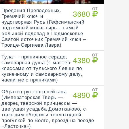
Предания Преподобных.
ОТ
3680
Гремячий ключ и
чудотворная Русь (Гефсиманский
подземный монастырь – самый
большой водопад в Подмосковье
Святой источник Гремячий ключ –
Троице-Сергиева Лавра)
Тула — пряничное сердце,
ОТ
4380
самоварная душа (с мастер-
классами от тульского Левши по
кузнечному и самоварному делу,
чаепитие с пряниками)
Образец русского пейзажа
ОТ
4890
(Императорская Тверь —
дворец тверской принцессы —
цветущая усадьба Домотканово, с
тверским обедом и теплоходной
прогулкой по Волге, проезд на поезде
«Ласточка»)