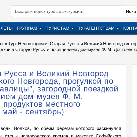
Искат
ИЛЕТЫ
ГРУППАМ
ТУРИСТАМ
ТУРАГЕНТСТВАМ
КОНТ
ры
»
Тур: Неповторимая Старая Русса и Великий Новгород (истор
дкой в Старую Руссу и посещением дом-музея Ф. М. Достоевско
 Русса и Великий Новгород
ого Новгорода, прогулкой по
авлицы", загородной поездкой
ием дом-музея Ф. М.
й продуктов местного
 май - сентябрь)
 воды Волхов, по обеим берегам которого раскинулся
ы стены новгородского кремля и маковки Софийского