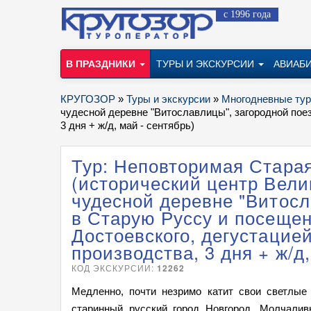
с 1996 года
В ПРАЗДНИКИ
ТУРЫ И ЭКСКУРСИИ
АВИАБ
КРУГОЗОР
»
Туры и экскурсии
»
Многодневные ту
чудесной деревне "Витославлицы", загородной поез
3 дня + ж/д, май - сентябрь)
Тур: Неповторимая Старая
(исторический центр Велик
чудесной деревне "Витосл
в Старую Руссу и посещен
Достоевского, дегустацие
производства, 3 дня + ж/д,
КОД ЭКСКУРСИИ:
12262
Медленно, почти незримо катит свои светлые
старинный русский город Новгород. Молчалив