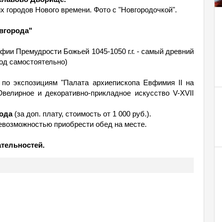
х городов Нового времени. Фото с "Новгородочкой".
вгорода"
фии Премудрости Божьей 1045-1050 г.г. - самый древний
ход самостоятельно)
 по экспозициям "Палата архиепископа Евфимия II на
велирное и декоративно-прикладное искусство V-XVII
рода
(за доп. плату, стоимость от 1 000 руб.).
невозможностью приобрести обед на месте.
тельностей.