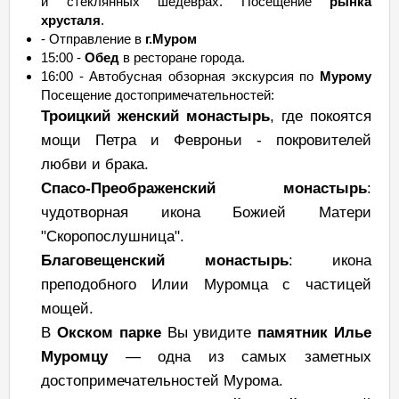
и стеклянных шедеврах. Посещение
рынка
хрусталя
.
- Отправление в
г.Муром
15:00 -
Обед
в ресторане города.
16:00 - Автобусная обзорная экскурсия по
Мурому
Посещение достопримечательностей:
Троицкий женский монастырь
, где покоятся
мощи Петра и Февроньи - покровителей
любви и брака.
Спасо-Преображенский монастырь
:
чудотворная икона Божией Матери
"Скоропослушница".
Благовещенский монастырь
: икона
преподобного Илии Муромца с частицей
мощей.
В
Окском парке
Вы увидите
памятник Илье
Муромцу
— одна из самых заметных
достопримечательностей Мурома.