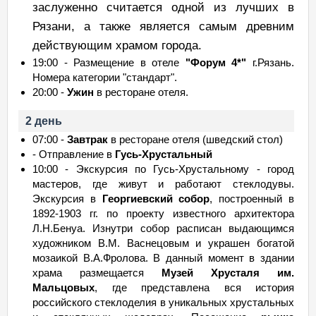
заслуженно считается одной из лучших в
Рязани, а также является самым древним
действующим храмом города.
19:00 - Размещение в отеле
"Форум 4*"
г.Рязань.
Номера категории "стандарт".
20:00 -
Ужин
в ресторане отеля.
2 день
07:00 -
Завтрак
в ресторане отеля (шведский стол)
- Отправление в
Гусь-Хрустальный
10:00 - Экскурсия по Гусь-Хрустальному - город
мастеров, где живут и работают стеклодувы.
Экскурсия в
Георгиевский собор
, построенный в
1892-1903 гг. по проекту известного архитектора
Л.Н.Бенуа. Изнутри собор расписан выдающимся
художником В.М. Васнецовым и украшен богатой
мозаикой В.А.Фролова. В данный момент в здании
храма размещается
Музей Хрусталя им.
Мальцовых
, где представлена вся история
российского стеклоделия в уникальных хрустальных