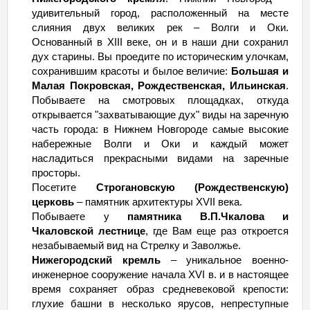
удивительный город, расположенный на месте
слияния двух великих рек – Волги и Оки.
Основанный в XIII веке, он и в наши дни сохранил
дух старины. Вы проедите по историческим улочкам,
сохранившим красоты и былое величие:
Большая и
Малая Покровская, Рождественская, Ильинская
.
Побываете на смотровых площадках, откуда
открывается "захватывающие дух" виды на заречную
часть города: в Нижнем Новгороде самые высокие
набережные Волги и Оки и каждый может
насладиться прекрасными видами на заречные
просторы.
Посетите
Строгановскую (Рождественскую)
церковь
– памятник архитектуры XVII века.
Побываете у
памятника В.П.Чкалова и
Чкаловской лестнице
, где Вам еще раз откроется
незабываемый вид на Стрелку и Заволжье.
Нижегородский кремль
– уникальное военно-
инженерное сооружение начала XVI в. и в настоящее
время сохраняет образ средневековой крепости:
глухие башни в несколько ярусов, непреступные