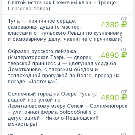
Святой источник Гремячий ключ – Троице-
Сергиева Лавра)
Тула — пряничное сердце,
ОТ
4380
самоварная душа (с мастер-
классами от тульского Левши по кузнечному
и самоварному делу, чаепитие с пряниками)
Образец русского пейзажа
ОТ
4890
(Императорская Тверь — дворец
тверской принцессы — цветущая усадьба
Домотканово, с тверским обедом и
теплоходной прогулкой по Волге, проезд на
поезде «Ласточка»)
Солнечный город на Озере Русь (с
ОТ
4890
водной прогулкой по
Левитановскому озеру Сенеж – Солнечногорск
– улиточная ферма SolEcoSnails с
дегустацией - Николо-Пешношский
монастырь)
ОТ