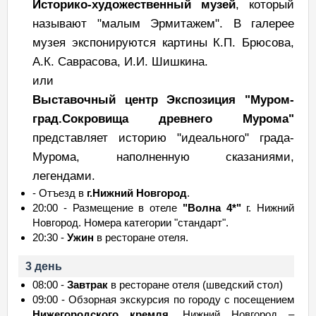
Историко-художественный музей
, который
называют "малым Эрмитажем". В галерее
музея экспонируются картины К.П. Брюсова,
А.К. Саврасова, И.И. Шишкина.
или
Выставочный центр Экспозиция "Муром-
град.Сокровища древнего Мурома"
представляет историю "идеального" града-
Мурома, наполненную сказаниями,
легендами.
- Отъезд в
г.Нижний Новгород
.
20:00 - Размещение в отеле
"Волна 4*"
г. Нижний
Новгород. Номера категории "стандарт".
20:30 -
Ужин
в ресторане отеля.
3 день
08:00 -
Завтрак
в ресторане отеля (шведский стол)
09:00 - Обзорная экскурсия по городу с посещением
Нижегородского кремля
. Нижний Новгород –