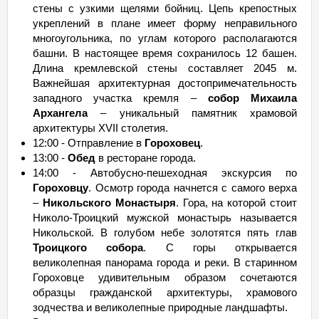
стены с узкими щелями бойниц. Цепь крепостных
укреплений в плане имеет форму неправильного
многоугольника, по углам которого располагаются
башни. В настоящее время сохранилось 12 башен.
Длина кремлевской стены составляет 2045 м.
Важнейшая архитектурная достопримечательность
западного участка кремля –
собор Михаила
Архангела
– уникальный памятник храмовой
архитектуры XVII столетия.
12:00 - Отправление в
Гороховец
.
13:00 -
Обед
в ресторане города.
14:00 - Автобусно-пешеходная экскурсия по
Гороховцу
. Осмотр города начнется с самого верха
–
Никольского Монастыря
. Гора, на которой стоит
Николо-Троицкий мужской монастырь называется
Никольской. В голубом небе золотятся пять глав
Троицкого собора
. С горы открывается
великолепная панорама города и реки. В старинном
Гороховце удивительным образом сочетаются
образцы гражданской архитектуры, храмового
зодчества и великолепные природные ландшафты.