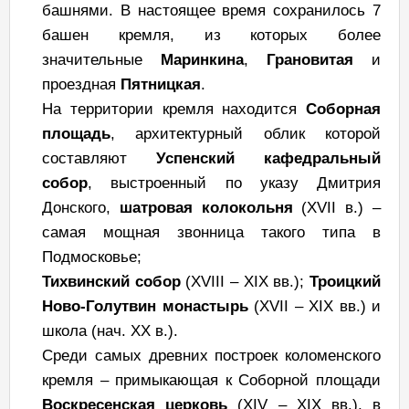
башнями. В настоящее время сохранилось 7
башен кремля, из которых более
значительные
Маринкина
,
Грановитая
и
проездная
Пятницкая
.
На территории кремля находится
Соборная
площадь
, архитектурный облик которой
составляют
Успенский кафедральный
собор
, выстроенный по указу Дмитрия
Донского,
шатровая колокольня
(XVII в.) –
самая мощная звонница такого типа в
Подмосковье;
Тихвинский собор
(XVIII – XIX вв.);
Троицкий
Ново-Голутвин монастырь
(XVII – XIX вв.) и
школа (нач. XX в.).
Среди самых древних построек коломенского
кремля – примыкающая к Соборной площади
Воскресенская церковь
(XIV – XIX вв.), в