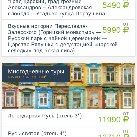
"Град царский, град грозный"
5490
Александров – Александровская
слобода – Усадьба купца Первушина
Вкусные истории Переславля-
ОТ
5990
Залесского (Горицкий монастырь —
Русский парк с чайной церемонией —
Царство Ряпушки с дегустацией «царской
селедки» под бокал пива)
Многодневные туры
>3500 ПРЕДЛОЖЕНИЙ
Легендарная Русь (отель 3*)
ОТ
11990
Русь святая (отель 4*)
ОТ