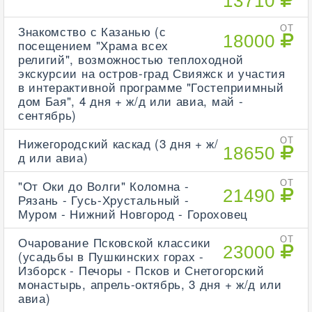
13710
Знакомство с Казанью (с
ОТ
18000
посещением "Храма всех
религий", возможностью теплоходной
экскурсии на остров-град Свияжск и участия
в интерактивной программе "Гостеприимный
дом Бая", 4 дня + ж/д или авиа, май -
сентябрь)
Нижегородский каскад (3 дня + ж/
ОТ
18650
д или авиа)
"От Оки до Волги" Коломна -
ОТ
21490
Рязань - Гусь-Хрустальный -
Муром - Нижний Новгород - Гороховец
Очарование Псковской классики
ОТ
23000
(усадьбы в Пушкинских горах -
Изборск - Печоры - Псков и Снетогорский
монастырь, апрель-октябрь, 3 дня + ж/д или
авиа)