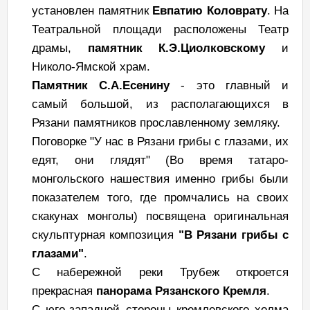
установлен памятник
Евпатию Коловрату
. На
Театральной площади расположены Театр
драмы,
памятник К.Э.Циолковскому
и
Николо-Ямской храм.
Памятник С.А.Есенину
- это главный и
самый большой, из располагающихся в
Рязани памятников прославленному земляку.
Поговорке "У нас в Рязани грибы с глазами, их
едят, они глядят" (Во время татаро-
монгольского нашествия именно грибы были
показателем того, где промчались на своих
скакунах монголы) посвящена оригинальная
скульптурная композиция
"В Рязани грибы с
глазами"
.
С набережной реки Трубеж откроется
прекрасная
панорама Рязанского Кремля
.
С юго-западной стороны кремлевского холма